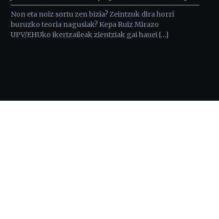
Non eta noiz sortu zen bizia? Zeintzuk dira horri
buruzko teoria nagusiak? Kepa Ruiz Mirazo
UPV/EHUko ikertzaileak zientziak gai hauei […]