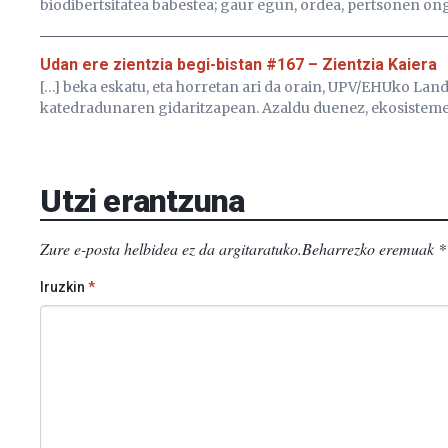
biodibertsitatea babestea; gaur egun, ordea, pertsonen ong
Udan ere zientzia begi-bistan #167 – Zientzia Kaiera
[…] beka eskatu, eta horretan ari da orain, UPV/EHUko Land
katedradunaren gidaritzapean. Azaldu duenez, ekosisteme
Utzi erantzuna
Zure e-posta helbidea ez da argitaratuko.
Beharrezko eremuak
*
Iruzkin
*