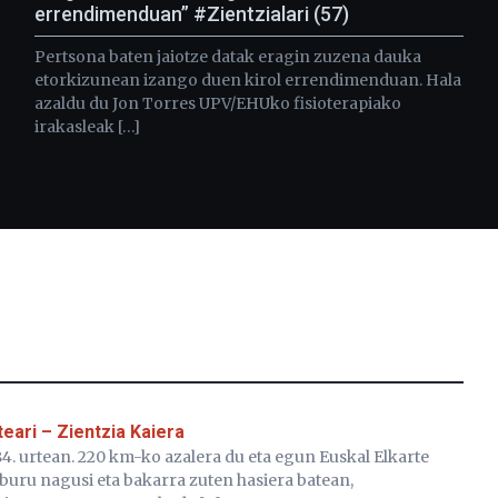
errendimenduan” #Zientzialari (57)
Pertsona baten jaiotze datak eragin zuzena dauka
etorkizunean izango duen kirol errendimenduan. Hala
azaldu du Jon Torres UPV/EHUko fisioterapiako
irakasleak […]
teari – Zientzia Kaiera
4. urtean. 220 km-ko azalera du eta egun Euskal Elkarte
ru nagusi eta bakarra zuten hasiera batean,