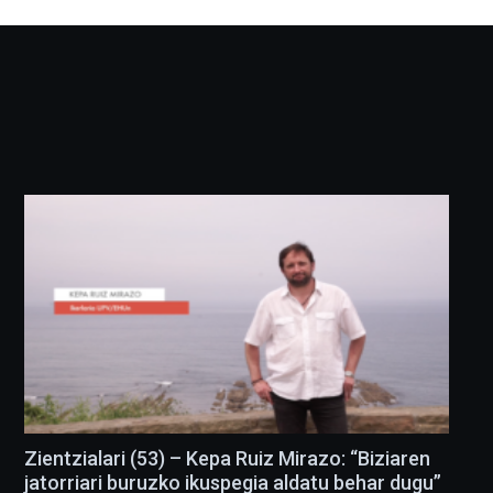
Zientzialari (53) – Kepa Ruiz Mirazo: “Biziaren
jatorriari buruzko ikuspegia aldatu behar dugu”