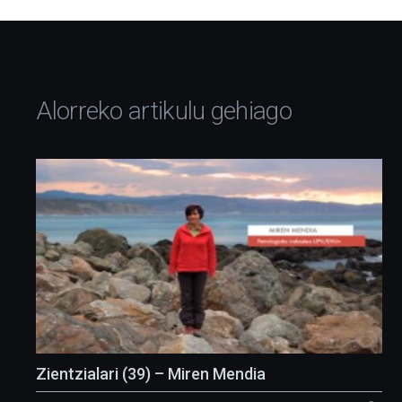
Alorreko artikulu gehiago
Zientzialari (39) – Miren Mendia