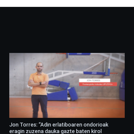
Jon Torres: “Adin erlatiboaren ondorioak
eragin zuzena dauka gazte baten kirol