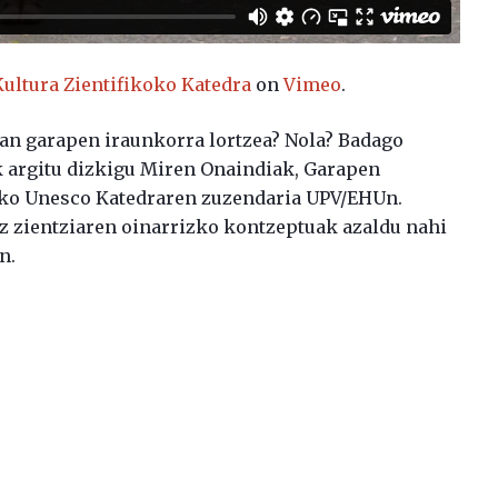
Kultura Zientifikoko Katedra
on
Vimeo
.
ean garapen iraunkorra lortzea? Nola? Badago
k argitu dizkigu Miren Onaindiak, Garapen
ko Unesco Katedraren zuzendaria UPV/EHUn.
ez zientziaren oinarrizko kontzeptuak azaldu nahi
n.