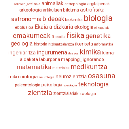
animaliak
antropologia
argitalpenak
adimen_artifiziala
astrofisika
arkeologia
artikuluen bilduma
biologia
astronomia
bideoak
biokimika
Ekaia aldizkaria
ekologia
eboluzioa
elikagaiak
fisika
emakumeak
genetika
filosofia
geologia
ikerketa
historia
informatika
hizkuntzalaritza
kimika
ingurumena
ingeniaritza
klima-
itsasoa
aldaketa
laburpena
mapping_ignorance
medikuntza
matematika
materialak
osasuna
neurozientzia
mikrobiologia
neurologia
teknologia
psikologia
paleontologia
soziologia
zientzia
zientzialariak
zoologia