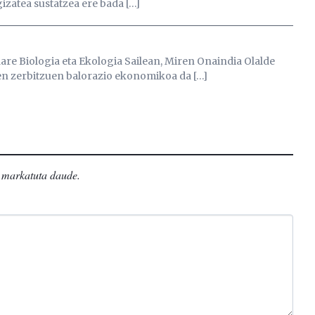
izatea sustatzea ere bada […]
are Biologia eta Ekologia Sailean, Miren Onaindia Olalde
n zerbitzuen balorazio ekonomikoa da […]
markatuta daude
.