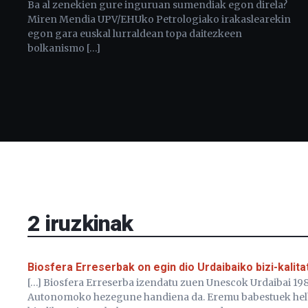
Ba al zenekien gure inguruan sumendiak egon direla?
Miren Mendia UPV/EHUko Petrologiako irakaslearekin
egon gara euskal lurraldean topa daitezkeen
bolkanismo […]
2
iruzkinak
Biosfera Erreserbak on egin dio Urdaibaiko bizi-kalita
[…] Biosfera Erreserba izendatu zuen Unescok Urdaibai 198
Autonomoko hezegune handiena da. Eremu babestuek helbu