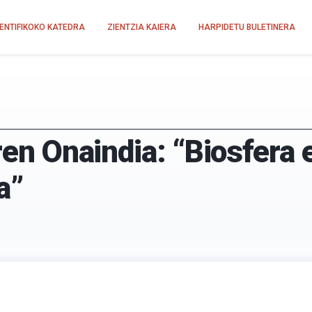
IENTIFIKOKO KATEDRA
ZIENTZIA KAIERA
HARPIDETU BULETINERA
iren Onaindia: “Biosfera
a”