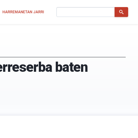
Bilatu
HARREMANETAN JARRI
 erreserba baten