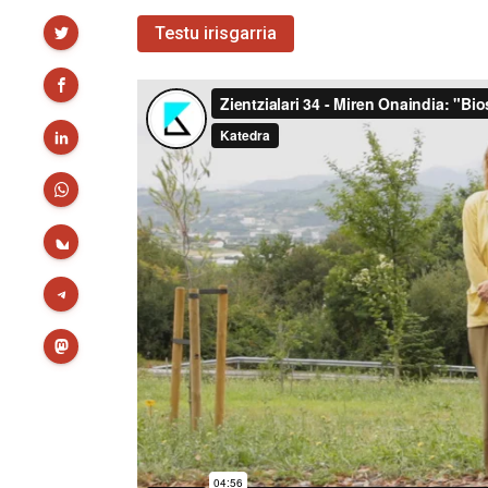
Partekatu
Testu irisgarria