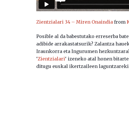
Zientzialari 34 – Miren Onaindia
from
Posible al da babestutako erreserba bat
adibide arrakastatsurik? Zalantza haue
Iraunkorra eta Ingurumen hezkuntzara
‘
Zientzialari
‘ izeneko atal honen bitart
ditugu euskal ikertzaileen laguntzareki