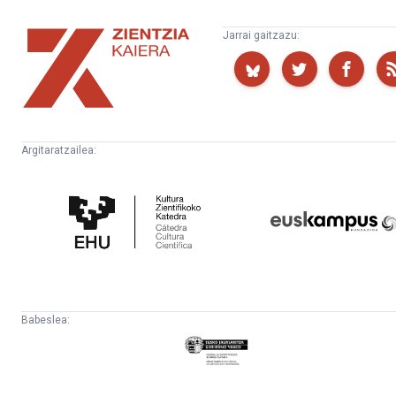
Zientzia
Jarrai gaitzazu:
Kaiera
Argitaratzailea:
Kultura
Euskampus
Zientifikoko
Fundazioa
Katedra
Babeslea:
Eusko
Jaurlaritza
-