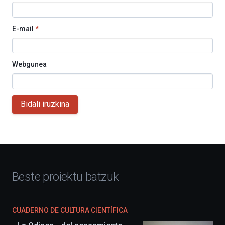
E-mail
*
Webgunea
Bidali iruzkina
Beste proiektu batzuk
CUADERNO DE CULTURA CIENTÍFICA