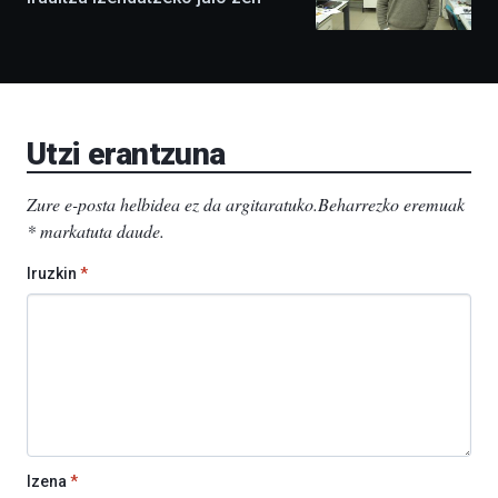
ditu:
Bidebarrietako
Liburutegia,
Bizkaia
Aretoa-
EHU…
Utzi erantzuna
Zure e-posta helbidea ez da argitaratuko.
Beharrezko eremuak
*
markatuta daude
.
Iruzkin
*
Izena
*