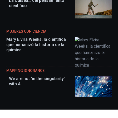
La Odisea… del pensamiento
científico
MUJERES CON CIENCIA
Mary Elvira Weeks, la científica
que humanizó la historia de la
química
MAPPING IGNORANCE
We are not ‘in the singularity’
with AI.