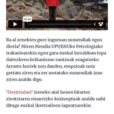
Ba al zenekien gure inguruan sumendiak egon
direla? Miren Mendia UPV/EHUko Petrologiako
irakaslearekin egon gara euskal lurraldean topa
daitezkeen bolkanismo zantzuak ezagutzeko.
Arrasto horiek non dauden, erupzioak noiz
gertatu ziren eta zer motatako sumendiak izan
ziren azaldu digu.
‘
Zientzialari
‘ izeneko atal honen bitartez
zientziaren oinarrizko kontzeptuak azaldu nahi
ditugu euskal ikertzaileen laguntzarekin.