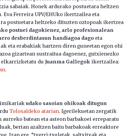
ntzia sabaiak. Honek ardurako postuetara heltzen
 Eva Ferreira UPV/EHUko ikertzailea eta
ra postuetara heltzeko dituzten oztopoak ikertzea
ako postuei dagokienez, arlo profesionalean
enero desberdintasun handiagoa dago
eta
ziak eta erabakiak hartzen diren guneetan egon ohi
azoa gizartean sustraitua dagoenez, gutxienezko
 elkarrizketatu du
Juanma Gallegok
ikertzailea:
an
.
imikariak
udako sasoian ohikoak ditugun
ardu
Tolosaldeko atarian
. Igerilekuetan zergatik
n aurreko batean eta asteon barbakoei erreparatu
uluak, bertan azaltzen baitu barbakoak erreaktore
e. Izan ere, “txerri-txuletak, saltxitxak eta