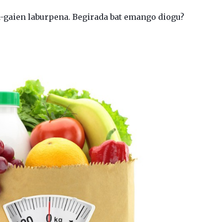
ia-gaien laburpena. Begirada bat emango diogu?