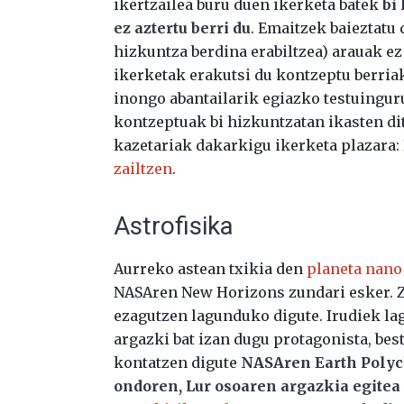
ikertzailea buru duen ikerketa batek
bi
ez aztertu berri du
. Emaitzek baieztatu 
hizkuntza berdina erabiltzea) arauak ez 
ikerketak erakutsi du kontzeptu berria
inongo abantailarik egiazko testuinguru
kontzeptuak bi hizkuntzatan ikasten dit
kazetariak dakarkigu ikerketa plazara:
zailtzen
.
Astrofisika
Aurreko astean txikia den
planeta nano 
NASAren New Horizons zundari esker. 
ezagutzen lagunduko digute. Irudiek la
argazki bat izan dugu protagonista, bes
kontatzen digute
NASAren Earth Polyc
ondoren, Lur osoaren argazkia egitea 