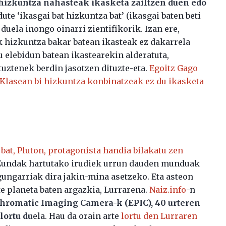
 hizkuntza nahasteak ikasketa zailtzen duen edo
dute ‘ikasgai bat hizkuntza bat’ (ikasgai baten beti
duela inongo oinarri zientifikorik. Izan ere,
k hizkuntza bakar batean ikasteak ez dakarrela
 elebidun batean ikastearekin alderatuta,
uztenek berdin jasotzen dituzte-eta.
Egoitz Gago
Klasean bi hizkuntza konbinatzeak ez du ikasketa
bat, Pluton, protagonista handia bilakatu zen
Zundak hartutako irudiek urrun dauden munduak
gungarriak dira jakin-mina asetzeko. Eta asteon
te planeta baten argazkia, Lurrarena.
Naiz.info
-n
hromatic Imaging Camera-k (EPIC), 40 urteren
lortu du
ela. Hau da orain arte
lortu den Lurraren