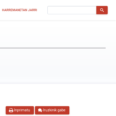
Bilatu
HARREMANETAN JARRI
Inprimatu
Iruzkinik gabe