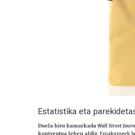
Estatistika eta parekidet
Duela hiru hamarkada
Wall Street Journ
kontzeptua lehen aldiz
. Emakumeek be