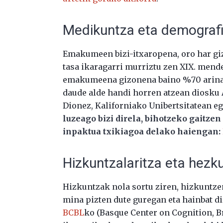
Medikuntza eta demograf
Emakumeen bizi-itxaropena, oro har giz
tasa ikaragarri murriztu zen XIX. mend
emakumeena gizonena baino %70 arinago
daude alde handi horren atzean diosku
Dionez, Kaliforniako Unibertsitatean e
luzeago bizi direla, bihotzeko gaitze
inpaktua txikiagoa delako haiengan:
Hizkuntzalaritza eta hezk
Hizkuntzak nola sortu ziren, hizkuntze
mina pizten dute guregan eta hainbat di
BCBL
ko (Basque Center on Cognition, B