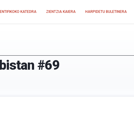
IENTIFIKOKO KATEDRA
ZIENTZIA KAIERA
HARPIDETU BULETINERA
-bistan #69