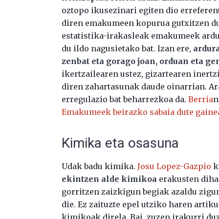
oztopo ikusezinari egiten dio errefere
diren emakumeen kopurua gutxitzen du.
estatistika-irakasleak emakumeek ardu
du ildo nagusietako bat. Izan ere,
ardur
zenbat eta gorago joan, orduan eta g
ikertzailearen ustez, gizartearen inert
diren zahartasunak daude oinarrian. Ar
erregulazio bat beharrezkoa da.
Berria
n
Emakumeek beirazko sabaia dute gaine
Kimika eta osasuna
Udak badu kimika.
Josu Lopez-Gazpio
k
ekintzen alde kimikoa
erakusten dih
gorritzen zaizkigun begiak azaldu zigu
die. Ez zaituzte epel utziko haren artik
kimikoak direla. Bai, zuzen irakurri duzu