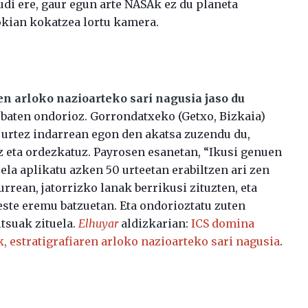
udi ere, gaur egun arte NASAk ez du planeta
okian kokatzea lortu kamera.
en arloko nazioarteko sari nagusia jaso du
baten ondorioz. Gorrondatxeko (Getxo, Bizkaia)
0 urtez indarrean egon den akatsa zuzendu du,
 eta ordezkatuz. Payrosen esanetan, “Ikusi genuen
ela aplikatu azken 50 urteetan erabiltzen ari zen
rrean, jatorrizko lanak berrikusi zituzten, eta
este eremu batzuetan. Eta ondorioztatu zuten
tsuak zituela.
Elhuyar
aldizkarian:
ICS domina
, estratigrafiaren arloko nazioarteko sari nagusia
.