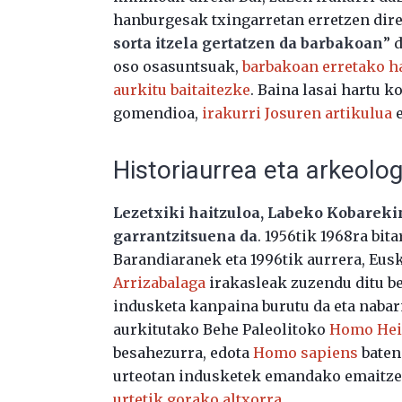
hanburgesak txingarretan erretzen dire
sorta itzela gertatzen da barbakoan
” 
oso osasuntsuak,
barbakoan erretako h
aurkitu baitaitezke
. Baina lasai hartu k
gomendioa,
irakurri Josuren artikulua
e
Historiaurrea eta arkeolog
Lezetxiki haitzuloa, Labeko Kobareki
garrantzitsuena da
. 1956tik 1968ra bi
Barandiaranek eta 1996tik aurrera, Eus
Arrizabalaga
irakasleak zuzendu ditu be
indusketa kanpaina burutu da eta nabar
aurkitutako Behe Paleolitoko
Homo Hei
besahezurra, edota
Homo sapiens
baten
urteotan indusketek emandako emaitzen
urtetik gorako altxorra
.