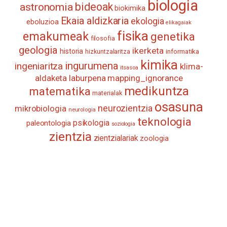
biologia
astronomia
bideoak
biokimika
Ekaia aldizkaria
ekologia
eboluzioa
elikagaiak
fisika
emakumeak
genetika
filosofia
geologia
ikerketa
historia
informatika
hizkuntzalaritza
kimika
ingurumena
ingeniaritza
klima-
itsasoa
aldaketa
laburpena
mapping_ignorance
medikuntza
matematika
materialak
osasuna
neurozientzia
mikrobiologia
neurologia
teknologia
psikologia
paleontologia
soziologia
zientzia
zientzialariak
zoologia