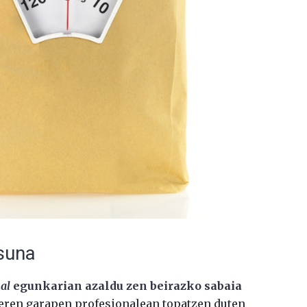
asuna
al
egunkarian azaldu zen beirazko sabaia
ren garapen profesionalean topatzen duten