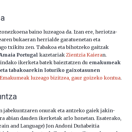
ia
onezkoena baino luzeagoa da. Izan ere, heriotza-
earen bukaeran herrialde garatuenetan eta
 txikitu zen. Tabakoa eta bihotzeko gaitzak
Amaia Portugal
kazetariak
Zientzia Kaiera
n.
gindako ikerketa batek baieztatzen du
emakumeak
n eta tabakoarekin loturiko gaixotasunen
Emakumeak luzeago bizitzea, gaur goizeko kontua
.
untza
n jabekuntzaren onurak eta antzeko gaiek jakin-
ra abian dauden ikerketak arlo honetan. Esaterako,
rain and Language) Jon Andoni Duñabeitia