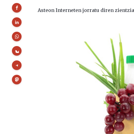
Asteon Interneten jorratu diren zientz