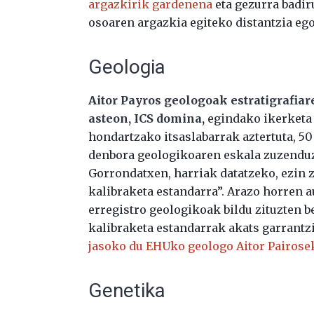
argazkirik gardenena
eta gezurra badir
osoaren argazkia egiteko distantzia eg
Geologia
Aitor Payros geologoak estratigrafiar
asteon, ICS domina,
egindako ikerketa 
hondartzako itsaslabarrak aztertuta, 5
denbora geologikoaren eskala zuzenduz
Gorrondatxen, harriak datatzeko, ezin z
kalibraketa estandarra”. Arazo horren au
erregistro geologikoak bildu zituzten b
kalibraketa estandarrak akats garrantzi
jasoko du EHUko geologo Aitor Pairosek
Genetika