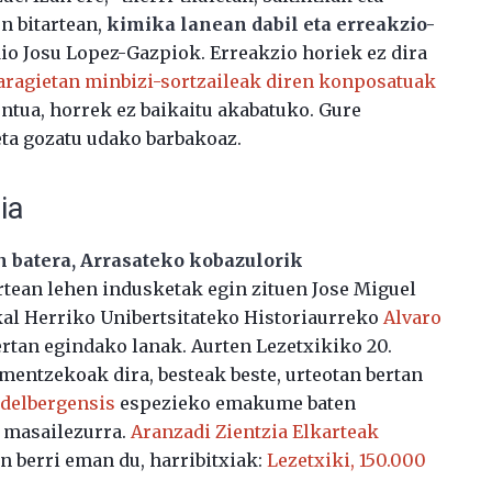
n bitartean,
kimika lanean dabil eta erreakzio-
dio Josu Lopez-Gazpiok. Erreakzio horiek ez dira
aragietan minbizi-sortzaileak diren konposatuak
ontua, horrek ez baikaitu akabatuko. Gure
ta gozatu udako barbakoaz.
ia
n batera, Arrasateko kobazulorik
tartean lehen indusketak egin zituen Jose Miguel
kal Herriko Unibertsitateko Historiaurreko
Alvaro
rtan egindako lanak. Aurten Lezetxikiko 20.
mentzekoak dira, besteak beste, urteotan bertan
delbergensis
espezieko emakume baten
 masailezurra.
Aranzadi Zientzia Elkarteak
 berri eman du, harribitxiak:
Lezetxiki, 150.000