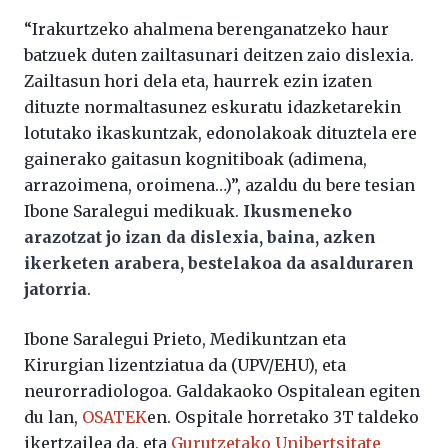
“Irakurtzeko ahalmena berenganatzeko haur
batzuek duten zailtasunari deitzen zaio dislexia.
Zailtasun hori dela eta, haurrek ezin izaten
dituzte normaltasunez eskuratu idazketarekin
lotutako ikaskuntzak, edonolakoak dituztela ere
gainerako gaitasun kognitiboak (adimena,
arrazoimena, oroimena…)”, azaldu du bere tesian
Ibone Saralegui medikuak.
Ikusmeneko
arazotzat jo izan da dislexia, baina, azken
ikerketen arabera, bestelakoa da asalduraren
jatorria
.
Ibone Saralegui Prieto, Medikuntzan eta
Kirurgian lizentziatua da (UPV/EHU), eta
neurorradiologoa. Galdakaoko Ospitalean egiten
du lan,
OSATEK
en. Ospitale horretako 3T taldeko
ikertzailea da, eta
Gurutzetako Unibertsitate