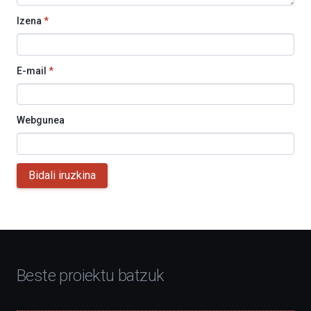
Izena
*
E-mail
*
Webgunea
Bidali iruzkina
Beste proiektu batzuk