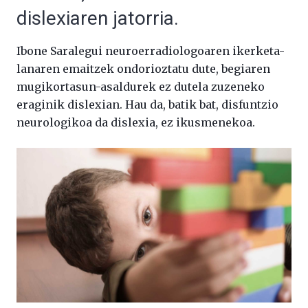
dislexiaren jatorria.
Ibone Saralegui neuroerradiologoaren ikerketa-
lanaren emaitzek ondorioztatu dute, begiaren
mugikortasun-asaldurek ez dutela zuzeneko
eraginik dislexian. Hau da, batik bat, disfuntzio
neurologikoa da dislexia, ez ikusmenekoa.