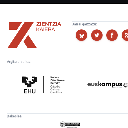
Zientzia
Jarrai gaitzazu:
Kaiera
Argitaratzailea:
Kultura
Euskampus
Zientifikoko
Fundazioa
Katedra
Babeslea:
Eusko