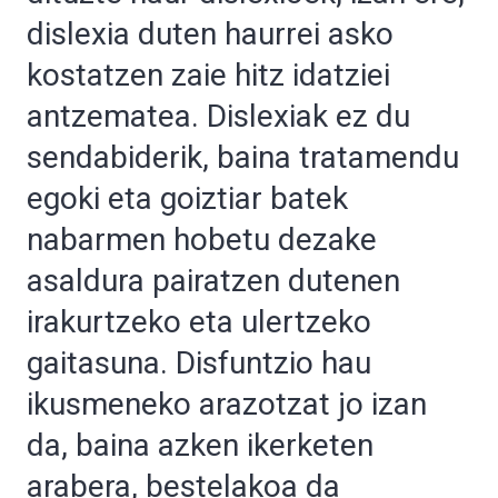
dislexia duten haurrei asko
kostatzen zaie hitz idatziei
antzematea. Dislexiak ez du
sendabiderik, baina tratamendu
egoki eta goiztiar batek
nabarmen hobetu dezake
asaldura pairatzen dutenen
irakurtzeko eta ulertzeko
gaitasuna. Disfuntzio hau
ikusmeneko arazotzat jo izan
da, baina azken ikerketen
arabera, bestelakoa da