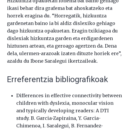
Hizkuntza opakuetan fonema bat baino gehiago
ikasi behar dira grafema bat ahoskatzeko eta
horrek eragina du. “Horregatik, hizkuntza
gardenetan baino ia bi aldiz dislexiko gehiago
dago hizkuntza opakuetan. Eragin txikiagoa du
dislexiak hizkuntza garden eta erdigardenen
hiztunen artean, eta geroago agertzen da. Dena
dela, ulermen-arazoak izaten dituzte horiek ere”,
azaldu du Ibone Saralegui ikertzaileak.
Erreferentzia bibliografikoak
Differences in effective connectivity between
children with dyslexia, monocular vision
and typically developing readers: A DTI
study. B. Garcia-Zapiraina, Y. Garcia-
Chimenoa, I. Saralegui, B. Fernandez-