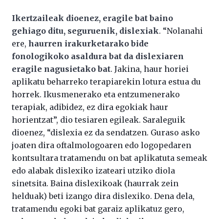
Ikertzaileak dioenez, eragile bat baino
gehiago ditu, seguruenik, dislexiak
. “Nolanahi
ere,
haurren irakurketarako bide
fonologikoko asaldura bat da dislexiaren
eragile nagusietako bat
. Jakina, haur horiei
aplikatu beharreko terapiarekin lotura estua du
horrek. Ikusmenerako eta entzumenerako
terapiak, adibidez, ez dira egokiak haur
horientzat”, dio tesiaren egileak. Saraleguik
dioenez, “dislexia ez da sendatzen. Guraso asko
joaten dira oftalmologoaren edo logopedaren
kontsultara tratamendu on bat aplikatuta semeak
edo alabak dislexiko izateari utziko diola
sinetsita. Baina dislexikoak (haurrak zein
helduak) beti izango dira dislexiko. Dena dela,
tratamendu egoki bat garaiz aplikatuz gero,