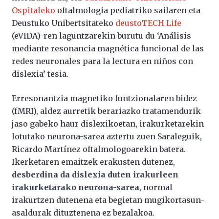
Ospitaleko
oftalmologia pediatriko sailaren eta
Deustuko Unibertsitateko
deustoTECH Life
(eVIDA)-ren laguntzarekin burutu du ‘Análisis
mediante resonancia magnética funcional de las
redes neuronales para la lectura en niños con
dislexia’ tesia.
Erresonantzia magnetiko funtzionalaren bidez
(fMRI), aldez aurretik berariazko tratamendurik
jaso gabeko haur dislexikoetan, irakurketarekin
lotutako neurona-sarea aztertu zuen Saraleguik,
Ricardo Martínez oftalmologoarekin batera.
Ikerketaren emaitzek erakusten dutenez,
desberdina da dislexia duten irakurleen
irakurketarako neurona-sarea
, normal
irakurtzen dutenena eta begietan mugikortasun-
asaldurak dituztenena ez bezalakoa.