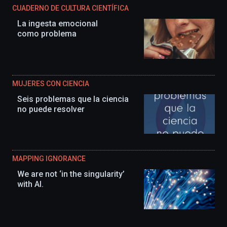
CUADERNO DE CULTURA CIENTÍFICA
La ingesta emocional
como problema
MUJERES CON CIENCIA
Seis problemas que la ciencia
no puede resolver
MAPPING IGNORANCE
We are not ‘in the singularity’
with AI.