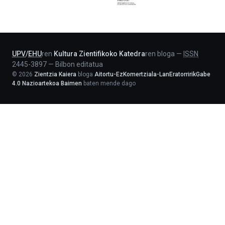
Jaurlaritza
-
Lehendakaritza
UPV
/
EHU
ren
Kultura Zientifikoko Katedra
ren bloga
—
ISSN
2445-3897
—
Bilbon editatua
©
2026
Zientzia Kaiera
bloga
Aitortu-EzKomertziala-LanEratorririkGabe
4.0 Nazioartekoa Baimen
baten mende dago