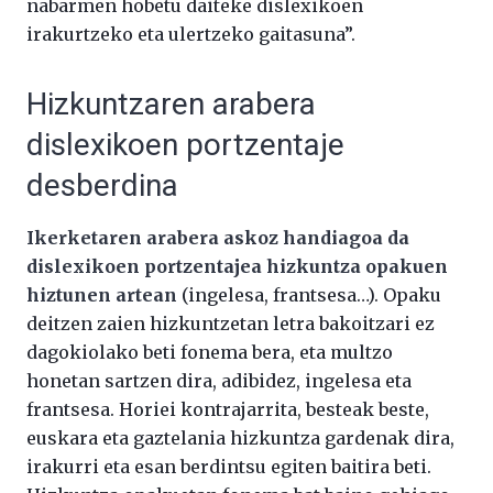
nabarmen hobetu daiteke dislexikoen
irakurtzeko eta ulertzeko gaitasuna”.
Hizkuntzaren arabera
dislexikoen portzentaje
desberdina
Ikerketaren arabera askoz handiagoa da
dislexikoen portzentajea hizkuntza opakuen
hiztunen artean
(ingelesa, frantsesa…). Opaku
deitzen zaien hizkuntzetan letra bakoitzari ez
dagokiolako beti fonema bera, eta multzo
honetan sartzen dira, adibidez, ingelesa eta
frantsesa. Horiei kontrajarrita, besteak beste,
euskara eta gaztelania hizkuntza gardenak dira,
irakurri eta esan berdintsu egiten baitira beti.