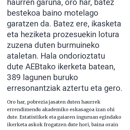
haurren garuna, oro har, batez
bestekoa baino motelago
garatzen da. Batez ere, ikasketa
eta heziketa prozesuekin lotura
zuzena duten burmuineko
ataletan. Hala ondorioztatu
dute AEBtako ikerketa batean,
389 lagunen buruko
erresonantziak aztertu eta gero.
Oro har, pobrezia jasaten duten haurrek
errendimendu akademiko eskasagoa izan ohi
dute. Estatistikek eta gaiaren inguruan egindako
ikerketa askok frogatzen dute hori, baina orain