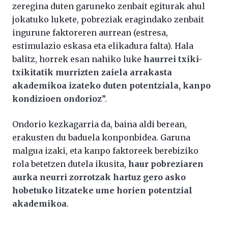
zeregina duten garuneko zenbait egiturak ahul
jokatuko lukete, pobreziak eragindako zenbait
ingurune faktoreren aurrean (estresa,
estimulazio eskasa eta elikadura falta). Hala
balitz, horrek esan nahiko luke
haurrei txiki-
txikitatik murrizten zaiela arrakasta
akademikoa izateko duten potentziala, kanpo
kondizioen ondorioz
”.
Ondorio kezkagarria da, baina aldi berean,
erakusten du baduela konponbidea. Garuna
malgua izaki, eta kanpo faktoreek berebiziko
rola betetzen dutela ikusita,
haur pobreziaren
aurka neurri zorrotzak hartuz gero asko
hobetuko litzateke ume horien potentzial
akademikoa
.