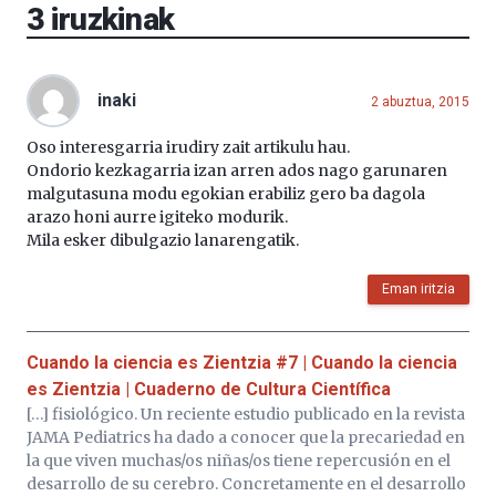
3
iruzkinak
inaki
2 abuztua, 2015
Oso interesgarria irudiry zait artikulu hau.
Ondorio kezkagarria izan arren ados nago garunaren
malgutasuna modu egokian erabiliz gero ba dagola
arazo honi aurre igiteko modurik.
Mila esker dibulgazio lanarengatik.
Eman iritzia
Cuando la ciencia es Zientzia #7 | Cuando la ciencia
es Zientzia | Cuaderno de Cultura Científica
[…] fisiológico. Un reciente estudio publicado en la revista
JAMA Pediatrics ha dado a conocer que la precariedad en
la que viven muchas/os niñas/os tiene repercusión en el
desarrollo de su cerebro. Concretamente en el desarrollo