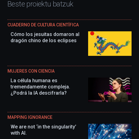
Beste proiektu batzuk
CUADERNO DE CULTURA CIENTÍFICA
Cómo los jesuitas domaron al
dragón chino de los eclipses
MUJERES CON CIENCIA
La célula humana es
tremendamente compleja.
¿Podrá la IA descifrarla?
MAPPING IGNORANCE
We are not ‘in the singularity’
with AI.