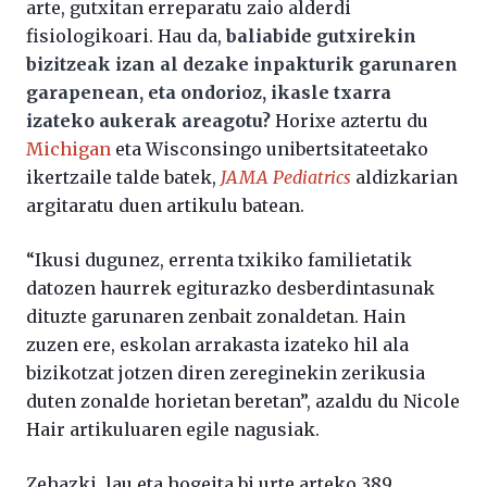
arte, gutxitan erreparatu zaio alderdi
fisiologikoari. Hau da,
baliabide gutxirekin
bizitzeak izan al dezake inpakturik garunaren
garapenean, eta ondorioz, ikasle txarra
izateko aukerak areagotu?
Horixe aztertu du
Michigan
eta Wisconsingo unibertsitateetako
ikertzaile talde batek,
JAMA Pediatrics
aldizkarian
argitaratu duen artikulu batean.
“Ikusi dugunez, errenta txikiko familietatik
datozen haurrek egiturazko desberdintasunak
dituzte garunaren zenbait zonaldetan. Hain
zuzen ere, eskolan arrakasta izateko hil ala
bizikotzat jotzen diren zereginekin zerikusia
duten zonalde horietan beretan”, azaldu du Nicole
Hair artikuluaren egile nagusiak.
Zehazki, lau eta hogeita bi urte arteko 389