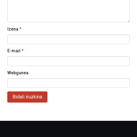
Izena
*
E-mail
*
Webgunea
Bidali iruzkina