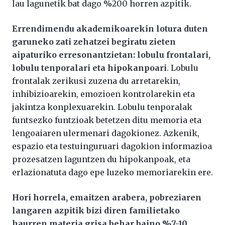
lau lagunetik bat dago %200 horren azpitik.
Errendimendu akademikoarekin lotura duten
garuneko zati zehatzei begiratu zieten
aipaturiko erresonantzietan: lobulu frontalari,
lobulu tenporalari eta hipokanpoari
. Lobulu
frontalak zerikusi zuzena du arretarekin,
inhibizioarekin, emozioen kontrolarekin eta
jakintza konplexuarekin. Lobulu tenporalak
funtsezko funtzioak betetzen ditu memoria eta
lengoaiaren ulermenari dagokionez. Azkenik,
espazio eta testuinguruari dagokion informazioa
prozesatzen laguntzen du hipokanpoak, eta
erlazionatuta dago epe luzeko memoriarekin ere.
Hori horrela, emaitzen arabera, pobreziaren
langaren azpitik bizi diren familietako
haurren materia grisa behar baino %7-10