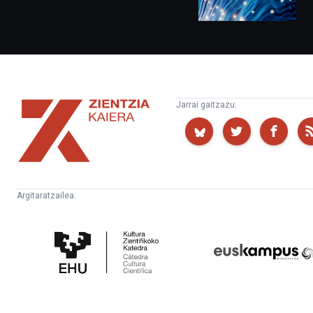
Zientzia
Jarrai gaitzazu:
Kaiera
Argitaratzailea:
Kultura
Euskampus
Zientifikoko
Fundazioa
Katedra