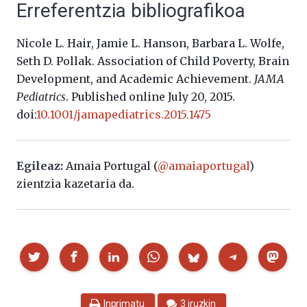
Erreferentzia bibliografikoa
Nicole L. Hair, Jamie L. Hanson, Barbara L. Wolfe,
Seth D. Pollak. Association of Child Poverty, Brain
Development, and Academic Achievement.
JAMA
Pediatrics
. Published online July 20, 2015.
doi:
10.1001/jamapediatrics.2015.1475
Egileaz:
Amaia Portugal (
@amaiaportugal
)
zientzia kazetaria da.
Partekatu
Inprimatu
3 iruzkin