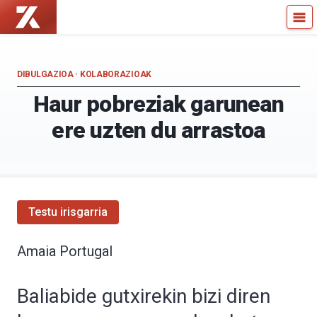
Zientzia
Kultura
Kaiera
Zientifikoko
—
Katedra
Kultura
DIBULGAZIOA
·
KOLABORAZIOAK
Zientifikoko
Haur pobreziak garunean
Katedra
ere uzten du arrastoa
Testu irisgarria
Amaia Portugal
Baliabide gutxirekin bizi diren