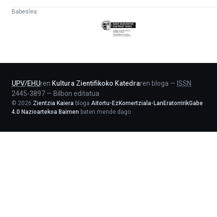
Babeslea:
Eusko
Jaurlaritza
-
Lehendakaritza
UPV
/
EHU
ren
Kultura Zientifikoko Katedra
ren bloga
—
ISSN
2445-3897
—
Bilbon editatua
©
2026
Zientzia Kaiera
bloga
Aitortu-EzKomertziala-LanEratorririkGabe
4.0 Nazioartekoa Baimen
baten mende dago