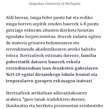
(Argazkia: University of Michigan)
Aldi berean, langa bider puntu bat eta erdiko
muga horren azpitik zeuden haurrek 4-8 puntu
gutxiago eskuratu zituzten ikerketa honetan
egindako lorpen testetan. Horrek indartu egiten
du materia grisaren bolumenaren eta
errendimendu akademikoaren arteko balizko
lotura. Ikertzaileok estimatu dutenez,
familia
pobreetatik datozen haurrek eskola
errendimenduan izan dezaketen gabeziaren
%15-20 egotzi diezaiokegu lobulu frontal eta
tenporalaren garapen eskasagoa izateari
.
Ikertzaileok artikuluan adierazitakoaren
arabera, “gure lanak iradokitzen duenez,
ikaskuntza eta heziketa prozesuetan ezinbesteko