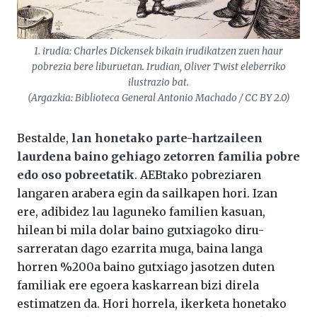
1. irudia: Charles Dickensek bikain irudikatzen zuen haur
pobrezia bere liburuetan. Irudian, Oliver Twist eleberriko
ilustrazio bat.
(Argazkia: Biblioteca General Antonio Machado / CC BY 2.0)
Bestalde,
lan honetako parte-hartzaileen
laurdena baino gehiago zetorren familia pobre
edo oso pobreetatik
. AEBtako pobreziaren
langaren arabera egin da sailkapen hori. Izan
ere, adibidez lau laguneko familien kasuan,
hilean bi mila dolar baino gutxiagoko diru-
sarreratan dago ezarrita muga, baina langa
horren %200a baino gutxiago jasotzen duten
familiak ere egoera kaskarrean bizi direla
estimatzen da. Hori horrela, ikerketa honetako