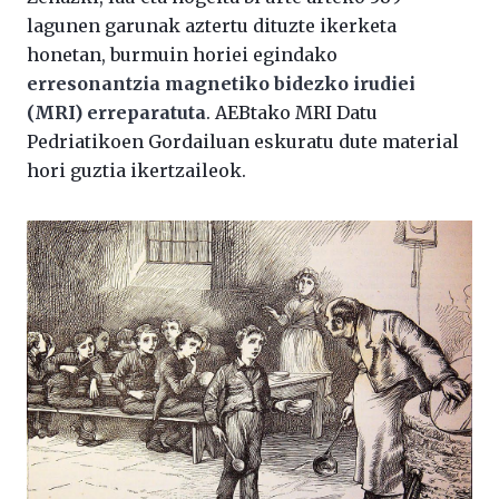
lagunen garunak aztertu dituzte ikerketa
honetan, burmuin horiei egindako
erresonantzia magnetiko bidezko irudiei
(MRI) erreparatuta
. AEBtako MRI Datu
Pedriatikoen Gordailuan eskuratu dute material
hori guztia ikertzaileok.