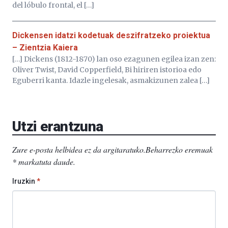
del lóbulo frontal, el […]
Dickensen idatzi kodetuak deszifratzeko proiektua
– Zientzia Kaiera
[…] Dickens (1812-1870) lan oso ezagunen egilea izan zen:
Oliver Twist, David Copperfield, Bi hiriren istorioa edo
Eguberri kanta. Idazle ingelesak, asmakizunen zalea […]
Utzi erantzuna
Zure e-posta helbidea ez da argitaratuko.
Beharrezko eremuak
*
markatuta daude
.
Iruzkin
*