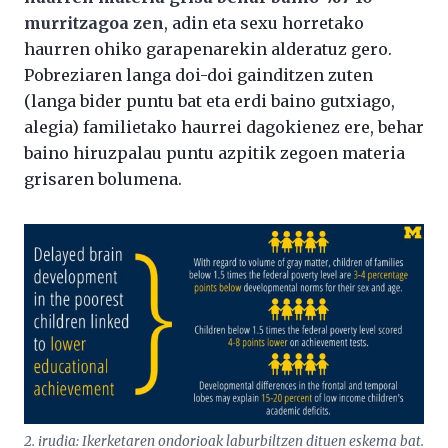
murritzagoa zen
, adin eta sexu horretako
haurren ohiko garapenarekin alderatuz gero.
Pobreziaren langa doi-doi gainditzen zuten
(langa bider puntu bat eta erdi baino gutxiago,
alegia) familietako haurrei dagokienez ere, behar
baino hiruzpalau puntu azpitik zegoen materia
grisaren bolumena.
2. irudia: Ikerketaren ondorioak laburbiltzen dituen eskema bat.