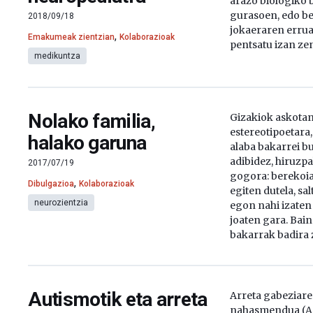
arazo biologiko b
gurasoen, edo b
2018/09/18
jokaeraren errua.
,
Emakumeak zientzian
Kolaborazioak
pentsatu izan zen
medikuntza
Nolako familia,
Gizakiok askotan
estereotipoetara,
halako garuna
alaba bakarrei b
adibidez, hiruzpa
2017/07/19
gogora: berekoia
,
Dibulgazioa
Kolaborazioak
egiten dutela, sa
neurozientzia
egon nahi izaten
joaten gara. Bain
bakarrak badira z
Autismotik eta arreta
Arreta gabeziare
nahasmendua (A