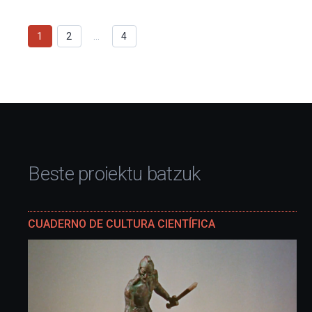
1
2
…
4
Beste proiektu batzuk
CUADERNO DE CULTURA CIENTÍFICA