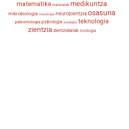
medikuntza
matematika
materialak
osasuna
neurozientzia
mikrobiologia
neurologia
teknologia
psikologia
paleontologia
soziologia
zientzia
zientzialariak
zoologia