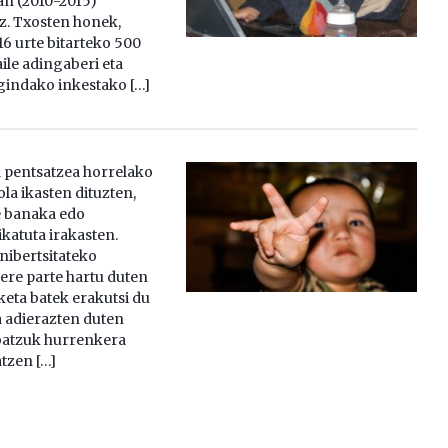
n (2010-2015)”
z. Txosten honek,
16 urte bitarteko 500
aile adingaberi eta
gindako inkestako […]
a pentsatzea horrelako
la ikasten dituzten,
ie banaka edo
katuta irakasten.
nibertsitateko
 ere parte hartu duten
keta batek erakutsi du
 adierazten duten
 batzuk hurrenkera
tzen […]