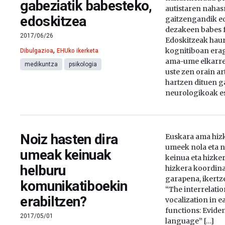
gabeziatik babesteko,
autistaren naha
edoskitzea
gaitzengandik ed
dezakeen babes f
2017/06/26
Edoskitzeak hau
,
kognitiboan erag
Dibulgazioa
EHUko ikerketa
ama-ume elkarre
medikuntza
psikologia
uste zen orain a
hartzen dituen g
neurologikoak es
Noiz hasten dira
Euskara ama hiz
umeek nola eta n
umeak keinuak
keinua eta hizker
helburu
hizkera koordina
garapena, ikertz
komunikatiboekin
“The interrelatio
erabiltzen?
vocalization in 
functions: Evid
2017/05/01
language” […]