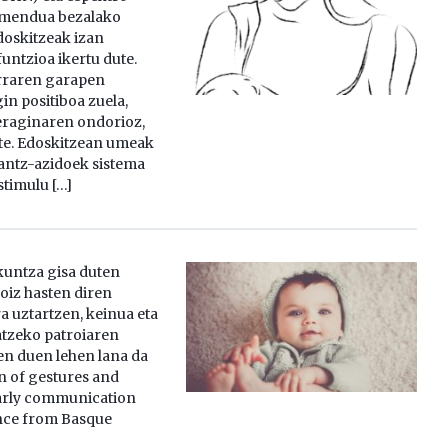
smendua bezalako
oskitzeak izan
untzioa ikertu dute.
rraren garapen
in positiboa zuela,
raginaren ondorioz,
rte. Edoskitzean umeak
antz-azidoek sistema
timulu […]
kuntza gisa duten
oiz hasten diren
a uztartzen, keinua eta
tzeko patroiaren
en duen lehen lana da
n of gestures and
early communication
ence from Basque