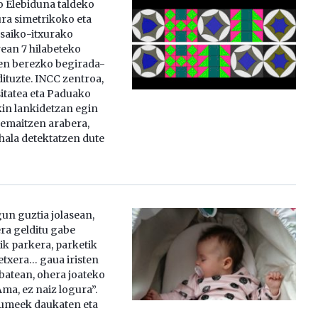
Elebiduna taldeko
ura simetrikoko eta
saiko-itxurako
ean 7 hilabeteko
en berezko begirada-
ituzte. INCC zentroa,
itatea eta Paduako
kin lankidetzan egin
 emaitzen arabera,
hala detektatzen dute
Egun guztia jolasean,
era gelditu gabe
ik parkera, parketik
 etxera… gaua iristen
 batean, ohera joateko
“Ama, ez naiz logura”.
 umeek daukaten eta