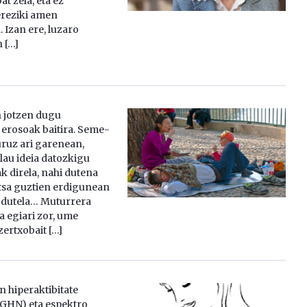
at zela, eta ez
ereziki amen
 Izan ere, luzaro
 […]
 jotzen dugu
 erosoak baitira. Seme-
uruz ari garenean,
lau ideia datozkigu
k direla, nahi dutena
ltsa guztien erdigunean
 dutela… Muturrera
a egiari zor, ume
ertxobait […]
n hiperaktibitate
GHN) eta espektro