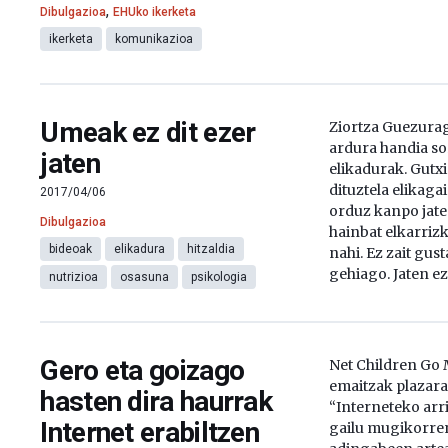
,
Dibulgazioa
EHUko ikerketa
ikerketa
komunikazioa
Umeak ez dit ezer
Ziortza Guezura
ardura handia s
jaten
elikadurak. Gutxi 
dituztela elikagai
2017/04/06
orduz kanpo jate
Dibulgazioa
hainbat elkarriz
bideoak
elikadura
hitzaldia
nahi. Ez zait gust
gehiago. Jaten ez
nutrizioa
osasuna
psikologia
Gero eta goizago
Net Children Go 
emaitzak plazarat
hasten dira haurrak
“Interneteko arr
Internet erabiltzen
gailu mugikorren