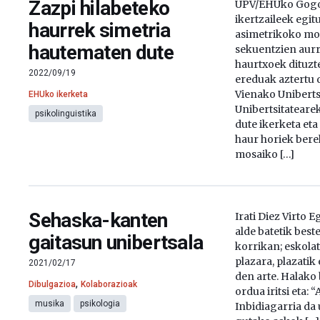
Zazpi hilabeteko
UPV/EHUko Gogo 
ikertzaileek egit
haurrek simetria
asimetrikoko mo
hautematen dute
sekuentzien aurr
haurtxoek dituzt
2022/09/19
ereduak aztertu d
Vienako Uniberts
EHUko ikerketa
Unibertsitateare
psikolinguistika
dute ikerketa eta
haur horiek bere
mosaiko […]
Sehaska-kanten
Irati Diez Virto 
alde batetik best
gaitasun unibertsala
korrikan; eskolat
plazara, plazatik
2021/02/17
den arte. Halako
,
Dibulgazioa
Kolaborazioak
ordua iritsi eta: 
musika
psikologia
Inbidiagarria da