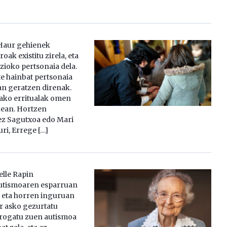
Haur gehienek
oak existitu zirela, eta
kzioko pertsonaia dela.
te hainbat pertsonaia
n geratzen direnak.
ako erritualak omen
zean. Hortzen
ez Sagutxoa edo Mari
uri, Errege […]
elle Rapin
autismoaren esparruan
n eta horren inguruan
r asko gezurtatu
 frogatu zuen autismoa