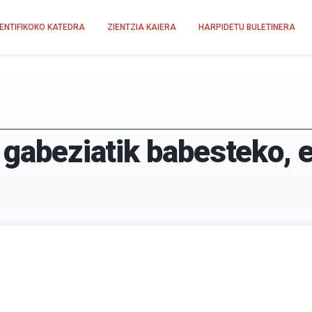
IENTIFIKOKO KATEDRA
ZIENTZIA KAIERA
HARPIDETU BULETINERA
 gabeziatik babesteko, 