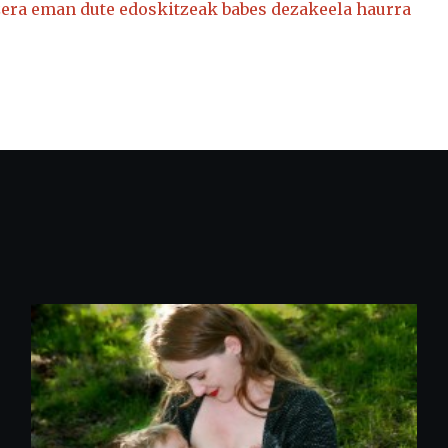
zera eman dute edoskitzeak babes dezakeela haurra