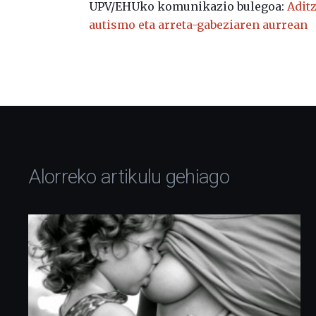
UPV/EHUko komunikazio bulegoa:
Adit
autismo eta arreta-gabeziaren aurrean
Alorreko artikulu gehiago