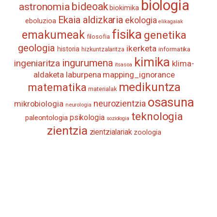
biologia
astronomia
bideoak
biokimika
Ekaia aldizkaria
ekologia
eboluzioa
elikagaiak
fisika
emakumeak
genetika
filosofia
geologia
ikerketa
historia
informatika
hizkuntzalaritza
kimika
ingurumena
ingeniaritza
klima-
itsasoa
aldaketa
laburpena
mapping_ignorance
medikuntza
matematika
materialak
osasuna
neurozientzia
mikrobiologia
neurologia
teknologia
psikologia
paleontologia
soziologia
zientzia
zientzialariak
zoologia