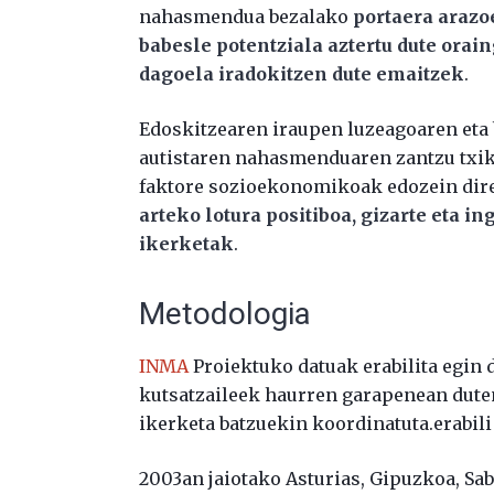
nahasmendua bezalako
portaera arazo
babesle potentziala aztertu dute orai
dagoela iradokitzen dute emaitzek
.
Edoskitzearen iraupen luzeagoaren eta 
autistaren nahasmenduaren zantzu txiki
faktore sozioekonomikoak edozein dir
arteko lotura positiboa, gizarte eta 
ikerketak
.
Metodologia
INMA
Proiektuko datuak erabilita egin 
kutsatzaileek haurren garapenean duten
ikerketa batzuekin koordinatuta.erabili 
2003an jaiotako Asturias, Gipuzkoa, Sab