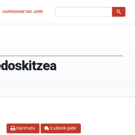
Bilatu
HARREMANETAN JARRI
edoskitzea
Inprimatu
Iruzkinik gabe