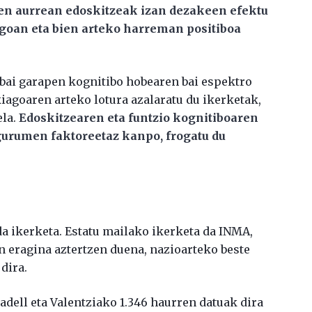
en aurrean edoskitzeak izan dezakeen efektu
ngoan eta bien arteko harreman positiboa
bai garapen kognitibo hobearen bai espektro
agoaren arteko lotura azalaratu du ikerketak,
ela.
Edoskitzearen eta funtzio kognitiboaren
ingurumen faktoreetaz kanpo, frogatu du
da ikerketa. Estatu mailako ikerketa da INMA,
 eragina aztertzen duena, nazioarteko beste
dira.
adell eta Valentziako 1.346 haurren datuak dira