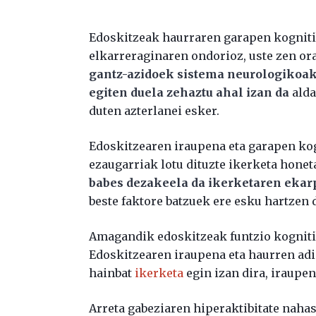
Edoskitzeak haurraren garapen kogniti
elkarreraginaren ondorioz, uste zen ora
gantz-azidoek sistema neurologikoak e
egiten duela zehaztu ahal izan da
alda
duten azterlanei esker.
Edoskitzearen iraupena eta garapen kog
ezaugarriak lotu dituzte ikerketa honet
babes dezakeela da ikerketaren ekarp
beste faktore batzuek ere esku hartzen 
Amagandik edoskitzeak funtzio kognitib
Edoskitzearen iraupena eta haurren ad
hainbat
ikerketa
egin izan dira, iraupe
Arreta gabeziaren hiperaktibitate nah