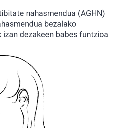
ktibitate nahasmendua (AGHN)
nahasmendua bezalako
k izan dezakeen babes funtzioa