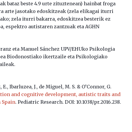
k bataz beste 4.9 urte zituztenean) hainbat froga
ra arte jasotako edoskitzeak (zela elikagai iturri
ko; zela iturri bakarra, edoskitzea besterik ez
oa, espektro autistaren zantzuak eta AGHN
Arranz eta Manuel Sánchez UPV/EHUko Psikologia
zea Biodonostiako ikertzaile eta Psikologiako
aileak.
, E., Ibarluzea, J., de Miguel, M. S. & O’Connor, G.
ion and cognitive development, autistic traits and
 Spain
. Pediatric Research. DOI: 10.1038/pr.2016.238.