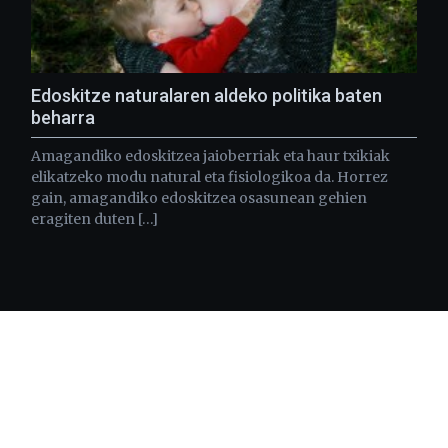
Edoskitze naturalaren aldeko politika baten
beharra
Amagandiko edoskitzea jaioberriak eta haur txikiak
elikatzeko modu natural eta fisiologikoa da. Horrez
gain, amagandiko edoskitzea osasunean gehien
eragiten duten […]