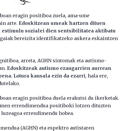
boan eragin positiboa zuela, ama-ume
in arte.
Edoskitzean umeak hartzen dituen
stimulu sozialei dien sentsibilitatea aktibatu
gaiak bereizita identifikatzeko aukera eskaintzen
nitiboa, arreta, AGHN sintomak eta autismo-
an.
Edoskitzeak autismo ezaugarrien aurrean
ena. Lotura kausala ezin da ezarri
, hala ere,
dutelako.
oan eragin positiboa duela erakutsi du ikerketak.
imen errendimendua positiboki lotzen dituzten
n luzeagoa errendimendu hobea.
asmendua (AGHN) eta espektro autistaren