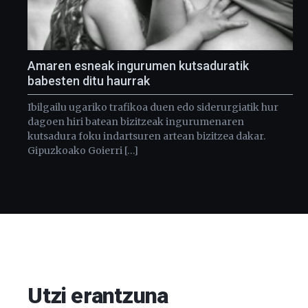
Amaren esneak ingurumen kutsaduratik
babesten ditu haurrak
Ibilgailu ugariko trafikoa duen edo siderurgiatik hur
dagoen hiri batean bizitzeak ingurumenaren
kutsadura foku indartsuren artean bizitzea dakar.
Gipuzkoako Goierri […]
Utzi erantzuna