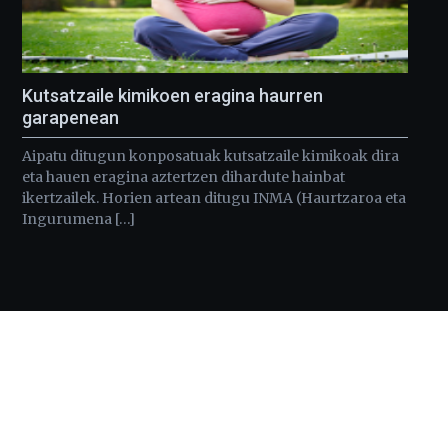
Kutsatzaile kimikoen eragina haurren
garapenean
Aipatu ditugun konposatuak kutsatzaile kimikoak dira
eta hauen eragina aztertzen dihardute hainbat
ikertzailek. Horien artean ditugu INMA (Haurtzaroa eta
Ingurumena […]