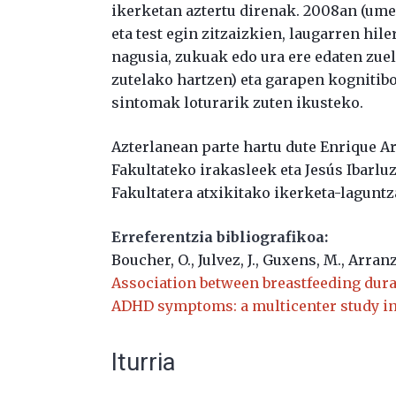
ikerketan aztertu direnak. 2008an (umea
eta test egin zitzaizkien, laugarren hile
nagusia, zukuak edo ura ere edaten zuela
zutelako hartzen) eta garapen kognitib
sintomak loturarik zuten ikusteko.
Azterlanean parte hartu dute Enrique 
Fakultateko irakasleek eta Jesús Ibarlu
Fakultatera atxikitako ikerketa-laguntz
Erreferentzia bibliografikoa:
Boucher, O., Julvez, J., Guxens, M., Arranz
Association between breastfeeding durat
ADHD symptoms: a multicenter study in
Iturria