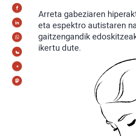
Arreta gabeziaren hipera
eta espektro autistaren 
gaitzengandik edoskitzea
ikertu dute.