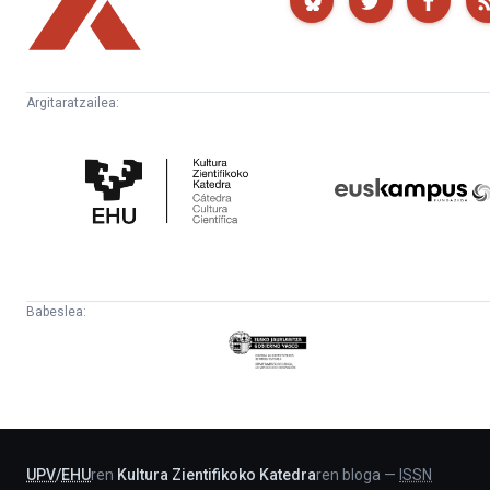
Argitaratzailea:
Kultura
Euskampus
Zientifikoko
Fundazioa
Katedra
Babeslea:
Eusko
Jaurlaritza
-
Lehendakaritza
UPV
/
EHU
ren
Kultura Zientifikoko Katedra
ren bloga
—
ISSN