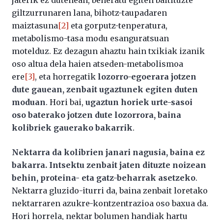
jaterik ez dutenean, beheratu egiten baitituzte
giltzurrunaren lana, bihotz-taupadaren
maiztasuna
[2]
eta gorputz-tenperatura,
metabolismo-tasa modu esanguratsuan
motelduz. Ez dezagun ahaztu hain txikiak izanik
oso altua dela haien atseden-metabolismoa
ere
[3]
, eta horregatik
lozorro-egoerara jotzen
dute gauean, zenbait ugaztunek egiten duten
moduan
. Hori bai,
ugaztun horiek urte-sasoi
oso baterako jotzen dute lozorrora, baina
kolibriek gauerako bakarrik
.
Nektarra da kolibrien janari nagusia, baina ez
bakarra. Intsektu zenbait jaten dituzte noizean
behin, proteina- eta gatz-beharrak asetzeko
.
Nektarra gluzido-iturri da, baina zenbait loretako
nektarraren azukre-kontzentrazioa oso baxua da.
Hori horrela, nektar bolumen handiak hartu