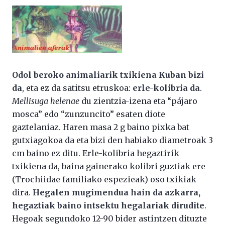
Odol beroko animaliarik txikiena Kuban bizi
da
, eta ez da satitsu etruskoa:
erle-kolibria da
.
Mellisuga helenae
du zientzia-izena eta “pájaro
mosca” edo “zunzuncito” esaten diote
gaztelaniaz. Haren masa 2 g baino pixka bat
gutxiagokoa da eta bizi den habiako diametroak 3
cm baino ez ditu. Erle-kolibria hegaztirik
txikiena da, baina gainerako kolibri guztiak ere
(Trochiidae familiako espezieak) oso txikiak
dira.
Hegalen mugimendua hain da azkarra,
hegaztiak baino intsektu hegalariak dirudite
.
Hegoak segundoko 12-90 bider astintzen dituzte