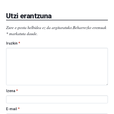
Aretoa-
EHU…
Utzi erantzuna
Zure e-posta helbidea ez da argitaratuko.
Beharrezko eremuak
*
markatuta daude
.
Iruzkin
*
Izena
*
E-mail
*