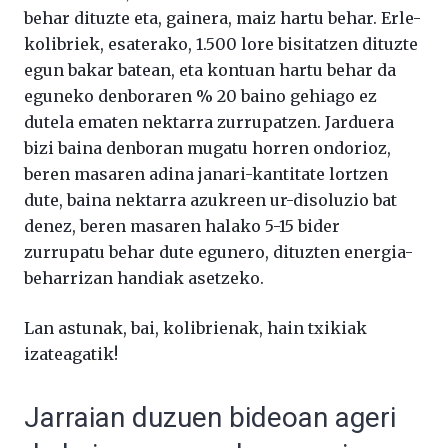
behar dituzte eta, gainera, maiz hartu behar. Erle-
kolibriek, esaterako, 1.500 lore bisitatzen dituzte
egun bakar batean, eta kontuan hartu behar da
eguneko denboraren % 20 baino gehiago ez
dutela ematen nektarra zurrupatzen. Jarduera
bizi baina denboran mugatu horren ondorioz,
beren masaren adina janari-kantitate lortzen
dute, baina nektarra azukreen ur-disoluzio bat
denez, beren masaren halako 5-15 bider
zurrupatu behar dute egunero, dituzten energia-
beharrizan handiak asetzeko.
Lan astunak, bai, kolibrienak, hain txikiak
izateagatik!
Jarraian duzuen bideoan ageri