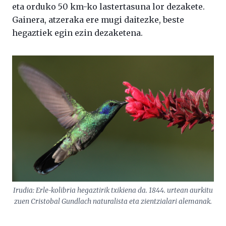
eta orduko 50 km-ko lastertasuna lor dezakete.
Gainera, atzeraka ere mugi daitezke, beste
hegaztiek egin ezin dezaketena.
Irudia: Erle-kolibria hegaztirik txikiena da. 1844. urtean aurkitu
zuen Cristobal Gundlach naturalista eta zientzialari alemanak.