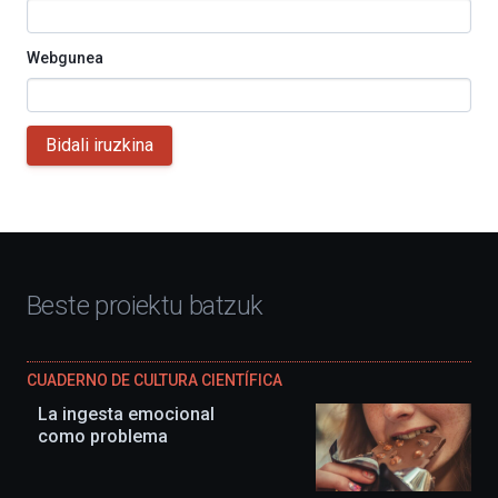
Webgunea
Bidali iruzkina
Beste proiektu batzuk
CUADERNO DE CULTURA CIENTÍFICA
La ingesta emocional
como problema