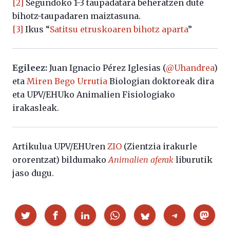
[2]
Segundoko 1-3 taupadatara beheratzen dute
bihotz-taupadaren maiztasuna.
[3]
Ikus “
Satitsu etruskoaren bihotz aparta
”
Egileez:
Juan Ignacio Pérez Iglesias (
@Uhandrea
)
eta
Miren Bego Urrutia
Biologian doktoreak dira
eta UPV/EHUko Animalien Fisiologiako
irakasleak.
Artikulua UPV/EHUren
ZIO
(Zientzia irakurle
ororentzat) bildumako
Animalien aferak
liburutik
jaso dugu.
Partekatu