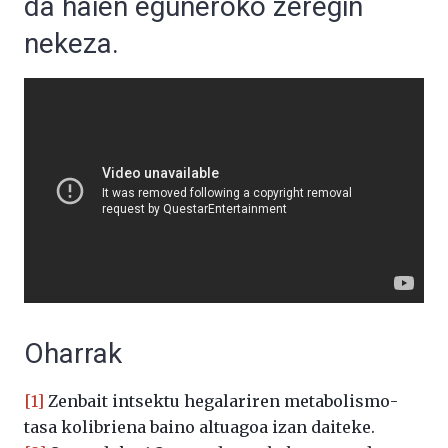
da haien eguneroko zeregin
nekeza.
Oharrak
[1]
Zenbait intsektu hegalariren metabolismo-
tasa kolibriena baino altuagoa izan daiteke.