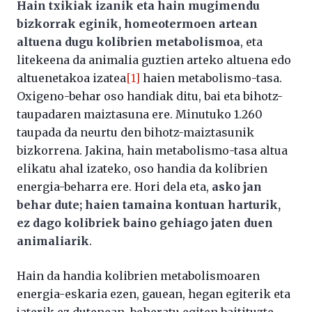
Hain txikiak izanik eta hain mugimendu
bizkorrak eginik, homeotermoen artean
altuena dugu kolibrien metabolismoa
, eta
litekeena da animalia guztien arteko altuena edo
altuenetakoa izatea
[1]
haien metabolismo-tasa.
Oxigeno-behar oso handiak ditu, bai eta bihotz-
taupadaren maiztasuna ere. Minutuko 1.260
taupada da neurtu den bihotz-maiztasunik
bizkorrena. Jakina, hain metabolismo-tasa altua
elikatu ahal izateko, oso handia da kolibrien
energia-beharra ere. Hori dela eta,
asko jan
behar dute; haien tamaina kontuan harturik,
ez dago kolibriek baino gehiago jaten duen
animaliarik
.
Hain da handia kolibrien metabolismoaren
energia-eskaria ezen, gauean, hegan egiterik eta