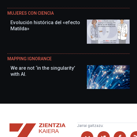
MUJERES CON CIENCIA
Evolución histórica del «efecto
Matilda»
MAPPING IGNORANCE
We are not ‘in the singularity’
with AI.
Zientzia
Jarrai gaitzazu:
Kaiera