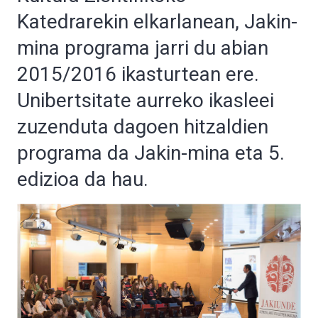
Katedrarekin elkarlanean, Jakin-
mina programa jarri du abian
2015/2016 ikasturtean ere.
Unibertsitate aurreko ikasleei
zuzenduta dagoen hitzaldien
programa da Jakin-mina eta 5.
edizioa da hau.