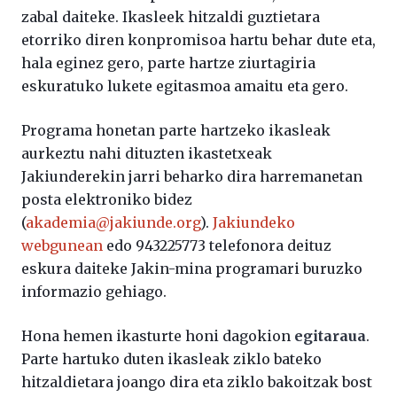
zabal daiteke. Ikasleek hitzaldi guztietara
etorriko diren konpromisoa hartu behar dute eta,
hala eginez gero, parte hartze ziurtagiria
eskuratuko lukete egitasmoa amaitu eta gero.
Programa honetan parte hartzeko ikasleak
aurkeztu nahi dituzten ikastetxeak
Jakiunderekin jarri beharko dira harremanetan
posta elektroniko bidez
(
akademia@jakiunde.org
).
Jakiundeko
webgunean
edo 943225773 telefonora deituz
eskura daiteke Jakin-mina programari buruzko
informazio gehiago.
Hona hemen ikasturte honi dagokion
egitaraua
.
Parte hartuko duten ikasleak ziklo bateko
hitzaldietara joango dira eta ziklo bakoitzak bost