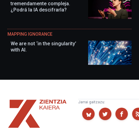
tremendamente compleja.
¿Podrá la IA descifrarla?
MAPPING IGNORANCE
We are not ‘in the singularity’
with AI.
Zientzia
Jarrai gaitzazu:
Kaiera