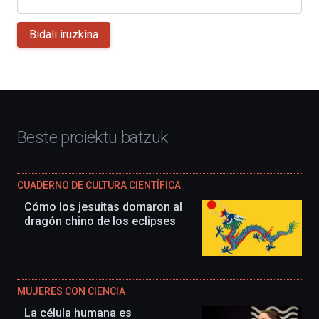
Bidali iruzkina
Beste proiektu batzuk
CUADERNO DE CULTURA CIENTÍFICA
Cómo los jesuitas domaron al
dragón chino de los eclipses
MUJERES CON CIENCIA
La célula humana es