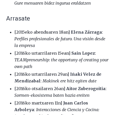
Gure menuaren bidez ingurua eraldatzen
Arrasate
[2015eko abenduaren 18an]
Elena Zárraga
:
Perfiles profesionales de futuro. Una visión desde
la empresa
[2016ko urtarrilaren 15ean]
Sain Lopez
:
TEAMpreneurship: the opportuny of creating your
own path
[2016ko urtarrilaren 29an]
Iñaki Velez de
Mendizabal
:
Makinek ere hitz egiten dute
[2016ko otsailaren 26an]
Aitor Zuberogoitia
:
Sormen-ekosistema baten hazia ereiten
[2016ko martxaren 11n]
Juan Carlos
Arboleya
:
Interacciones de Ciencia y Cocina: