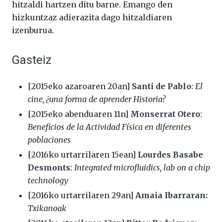
hitzaldi hartzen ditu barne. Emango den
hizkuntzaz adierazita dago hitzaldiaren
izenburua.
Gasteiz
[2015eko azaroaren 20an]
Santi de Pablo
:
El
cine, ¿una forma de aprender Historia?
[2015eko abenduaren 11n]
Monserrat Otero
:
Beneficios de la Actividad Física en diferentes
poblaciones
[2016ko urtarrilaren 15ean]
Lourdes Basabe
Desmonts
:
Integrated microfluidics, lab on a chip
technology
[2016ko urtarrilaren 29an]
Amaia Ibarraran:
Txikanoak