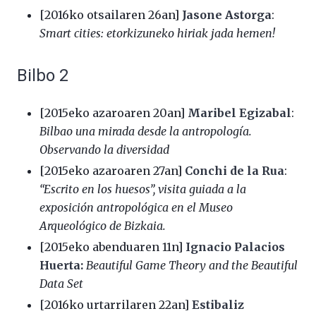
[2016ko otsailaren 26an]
Jasone Astorga
:
Smart cities: etorkizuneko hiriak jada hemen!
Bilbo 2
[2015eko azaroaren 20an]
Maribel Egizabal
:
Bilbao una mirada desde la antropología.
Observando la diversidad
[2015eko azaroaren 27an]
Conchi de la Rua
:
“Escrito en los huesos”, visita guiada a la
exposición antropológica en el Museo
Arqueológico de Bizkaia.
[2015eko abenduaren 11n]
Ignacio Palacios
Huerta:
Beautiful Game Theory and the Beautiful
Data Set
[2016ko urtarrilaren 22an]
Estibaliz