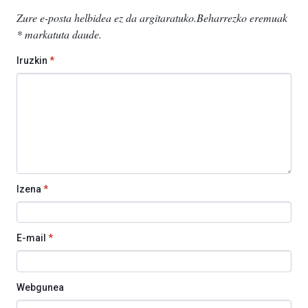
Zure e-posta helbidea ez da argitaratuko.
Beharrezko eremuak
*
markatuta daude
.
Iruzkin
*
Izena
*
E-mail
*
Webgunea