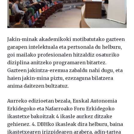
Jakin-minak akademikoki motibatutako gazteen
garapen intelektuala eta pertsonala du helburu,
goi mailako profesionalen hitzaldiz osaturiko
diziplina anitzeko programaren bitartez.
Gazteen jakintza-eremua zabaldu nahi dugu, eta
haien jakin-mina piztu, ezezaguna bilatzera
anima daitezen bultzatuz.
Aurreko edizioetan bezala, Euskal Autonomia
Erkidegoko eta Nafarroako Foru Erkidegoko
ikastetxe bakoitzak 4 ikasle aurkez ditzake
gehienez. 4. DBHko ikasleak dira helburu, baina
ikastetxearen irizpidearen arabera, adin-tartea