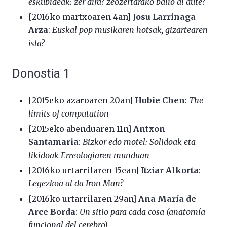
eskubideak: zer dira? zeozertarako balio al dute?
[2016ko martxoaren 4an]
Josu Larrinaga
Arza
:
Euskal pop musikaren hotsak, gizartearen
isla?
Donostia 1
[2015eko azaroaren 20an]
Hubie Chen
:
The
limits of computation
[2015eko abenduaren 11n]
Antxon
Santamaria
:
Bizkor edo motel: Solidoak eta
likidoak Erreologiaren munduan
[2016ko urtarrilaren 15ean]
Itziar Alkorta
:
Legezkoa al da Iron Man?
[2016ko urtarrilaren 29an]
Ana María de
Arce Borda
:
Un sitio para cada cosa (anatomía
funcional del cerebro)