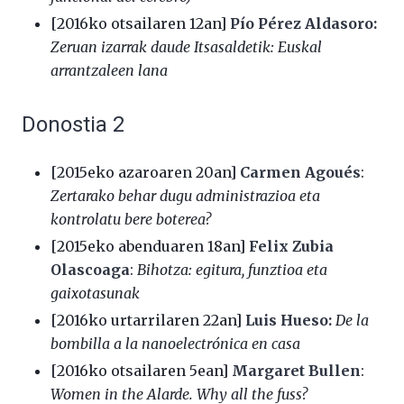
[2016ko otsailaren 12an]
Pío Pérez Aldasoro:
Zeruan izarrak daude Itsasaldetik: Euskal
arrantzaleen lana
Donostia 2
[2015eko azaroaren 20an]
Carmen Agoués
:
Zertarako behar dugu administrazioa eta
kontrolatu bere boterea?
[2015eko abenduaren 18an]
Felix Zubia
Olascoaga
:
Bihotza: egitura, funztioa eta
gaixotasunak
[2016ko urtarrilaren 22an]
Luis Hueso:
De la
bombilla a la nanoelectrónica en casa
[2016ko otsailaren 5ean]
Margaret Bullen
:
Women in the Alarde. Why all the fuss?