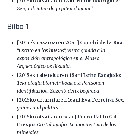
[2016ko otsailaren 12an]
Bittor Rodriguez:
Zergatik jaten dugu jaten duguna?
Bilbo 1
[2015eko azaroaren 20an]
Conchi de la Rua
:
“Escrito en los huesos”, visita guiada a la
exposición antropológica en el Museo
Arqueológico de Bizkaia.
[2015eko abenduaren 18an]
Leire Escajedo:
Teknologia biometrikoak eta Pertsonen
identifikazioa. Zuzenbidetik begirada
[2016ko urtarrilaren 16an]
Eva Ferreira
:
Sex,
games and politics
[2016ko otsailaren 5ean]
Pedro Pablo Gil
Crespo
:
Cristalografía: La arquitectura de los
minerales