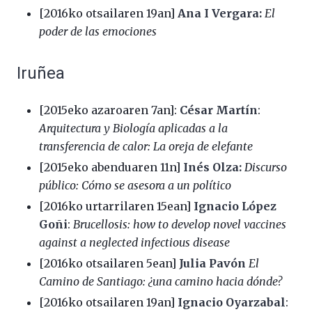
[2016ko otsailaren 19an]
Ana I Vergara:
El
poder de las emociones
Iruñea
[2015eko azaroaren 7an]:
César Martín
:
Arquitectura y Biología aplicadas a la
transferencia de calor: La oreja de elefante
[2015eko abenduaren 11n]
Inés Olza:
Discurso
público: Cómo se asesora a un político
[2016ko urtarrilaren 15ean]
Ignacio López
Goñi
:
Brucellosis: how to develop novel vaccines
against a neglected infectious disease
[2016ko otsailaren 5ean]
Julia Pavón
El
Camino de Santiago: ¿una camino hacia dónde?
[2016ko otsailaren 19an]
Ignacio Oyarzabal
: