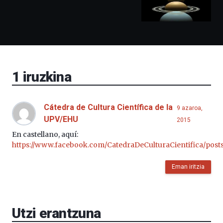
izango
ditu:
Bidebarrietako
Liburutegia,
Bizkaia
Aretoa-
EHU…
1
iruzkina
Cátedra de Cultura Científica de la
9 azaroa,
UPV/EHU
2015
En castellano, aquí:
https://www.facebook.com/CatedraDeCulturaCientifica/post
Eman iritzia
Utzi erantzuna