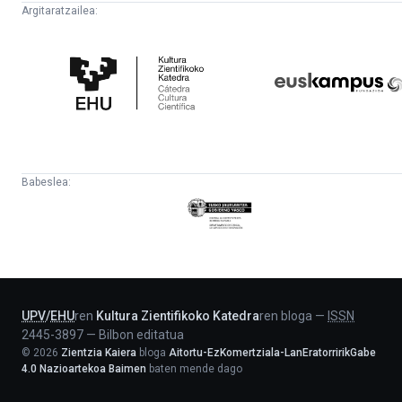
Argitaratzailea:
Kultura
Euskampus
Zientifikoko
Fundazioa
Katedra
Babeslea:
Eusko
Jaurlaritza
-
Lehendakaritza
UPV
/
EHU
ren
Kultura Zientifikoko Katedra
ren bloga
—
ISSN
2445-3897
—
Bilbon editatua
©
2026
Zientzia Kaiera
bloga
Aitortu-EzKomertziala-LanEratorririkGabe
4.0 Nazioartekoa Baimen
baten mende dago