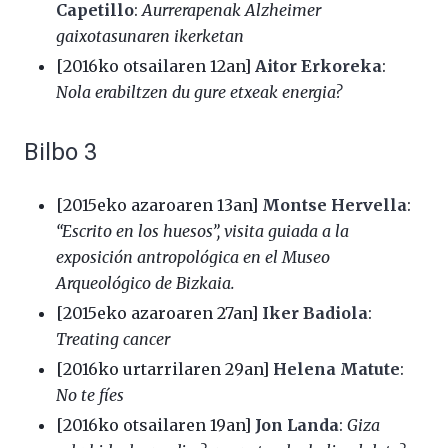
Capetillo
:
Aurrerapenak Alzheimer
gaixotasunaren ikerketan
[2016ko otsailaren 12an]
Aitor Erkoreka
:
Nola erabiltzen du gure etxeak energia?
Bilbo 3
[2015eko azaroaren 13an]
Montse Hervella
:
“Escrito en los huesos”, visita guiada a la
exposición antropológica en el Museo
Arqueológico de Bizkaia.
[2015eko azaroaren 27an]
Iker Badiola
:
Treating cancer
[2016ko urtarrilaren 29an]
Helena Matute
:
No te fíes
[2016ko otsailaren 19an]
Jon Landa
:
Giza