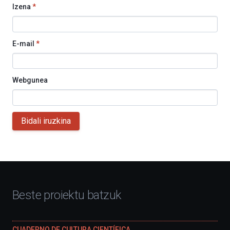
Izena
*
E-mail
*
Webgunea
Bidali iruzkina
Beste proiektu batzuk
CUADERNO DE CULTURA CIENTÍFICA