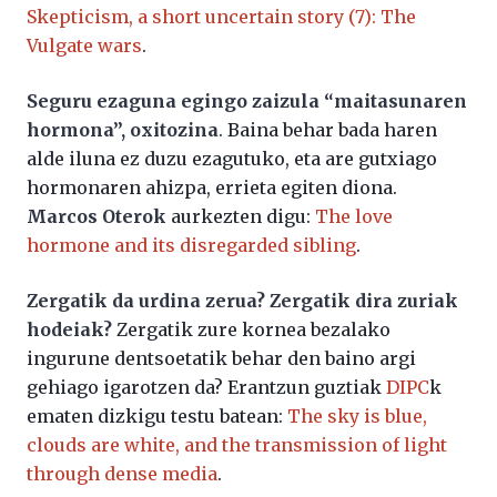
Skepticism, a short uncertain story (7): The
Vulgate wars
.
Seguru ezaguna egingo zaizula “maitasunaren
hormona”, oxitozina
. Baina behar bada haren
alde iluna ez duzu ezagutuko, eta are gutxiago
hormonaren ahizpa, errieta egiten diona.
Marcos Oterok
aurkezten digu:
The love
hormone and its disregarded sibling
.
Zergatik da urdina zerua? Zergatik dira zuriak
hodeiak?
Zergatik zure kornea bezalako
ingurune dentsoetatik behar den baino argi
gehiago igarotzen da? Erantzun guztiak
DIPC
k
ematen dizkigu testu batean:
The sky is blue,
clouds are white, and the transmission of light
through dense media
.