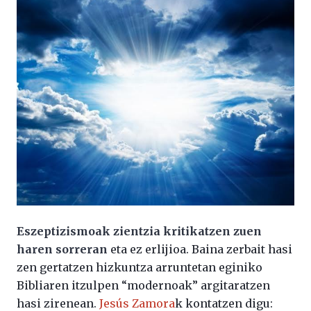
Eszeptizismoak zientzia kritikatzen zuen
haren sorreran
eta ez erlijioa. Baina zerbait hasi
zen gertatzen hizkuntza arruntetan eginiko
Bibliaren itzulpen “modernoak” argitaratzen
hasi zirenean.
Jesús Zamora
k kontatzen digu: