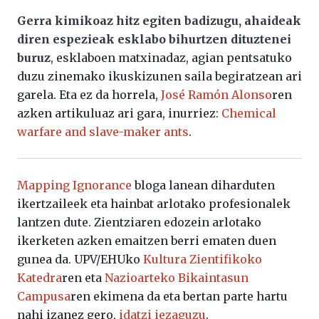
Gerra kimikoaz hitz egiten badizugu, ahaideak
diren espezieak esklabo bihurtzen dituztenei
buruz
, esklaboen matxinadaz, agian pentsatuko
duzu zinemako ikuskizunen saila begiratzean ari
garela. Eta ez da horrela,
José Ramón Alonso
ren
azken artikuluaz ari gara, inurriez:
Chemical
warfare and slave-maker ants
.
Mapping Ignorance
bloga lanean diharduten
ikertzaileek eta hainbat arlotako profesionalek
lantzen dute. Zientziaren edozein arlotako
ikerketen azken emaitzen berri ematen duen
gunea da. UPV/EHUko
Kultura Zientifikoko
Katedra
ren eta
Nazioarteko Bikaintasun
Campusa
ren ekimena da eta bertan parte hartu
nahi izanez gero,
idatzi iezaguzu
.