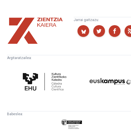
Zientzia
Jarrai gaitzazu:
Kaiera
Argitaratzailea:
Kultura
Euskampus
Zientifikoko
Fundazioa
Katedra
Babeslea:
Eusko
Jaurlaritza