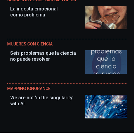
La ingesta emocional
como problema
MUJERES CON CIENCIA
Seis problemas que la ciencia
no puede resolver
MAPPING IGNORANCE
We are not ‘in the singularity’
with AI.