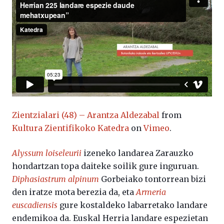
Zientzialari (48) – Arantza Aldezabal
from
Kultura Zientifikoko Katedra
on
Vimeo
.
Alyssum loiseleurii
izeneko landarea Zarauzko
hondartzan topa daiteke soilik gure inguruan.
Diphasiastrum alpinum
Gorbeiako tontorrean bizi
den iratze mota berezia da, eta
Armeria
euscadiensis
gure kostaldeko labarretako landare
endemikoa da. Euskal Herria landare espezietan