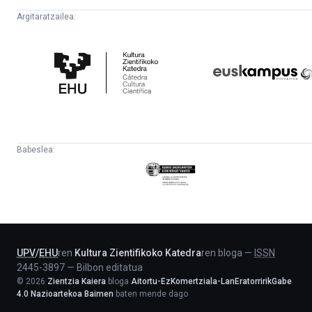
Argitaratzailea:
Kultura
Euskampus
Zientifikoko
Fundazioa
Katedra
Babeslea:
Eusko
Jaurlaritza
-
Lehendakaritza
UPV
/
EHU
ren
Kultura Zientifikoko Katedra
ren bloga
—
ISSN
2445-3897
—
Bilbon editatua
©
2026
Zientzia Kaiera
bloga
Aitortu-EzKomertziala-LanEratorririkGabe
4.0 Nazioartekoa Baimen
baten mende dago