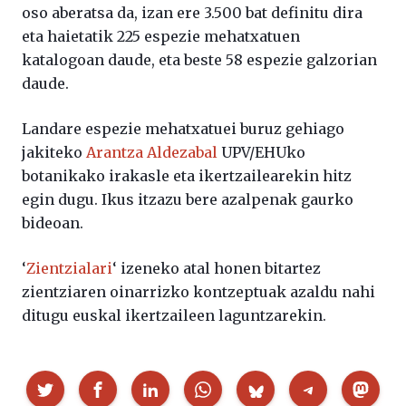
oso aberatsa da, izan ere 3.500 bat definitu dira
eta haietatik 225 espezie mehatxatuen
katalogoan daude, eta beste 58 espezie galzorian
daude.
Landare espezie mehatxatuei buruz gehiago
jakiteko
Arantza Aldezabal
UPV/EHUko
botanikako irakasle eta ikertzailearekin hitz
egin dugu. Ikus itzazu bere azalpenak gaurko
bideoan.
‘
Zientzialari
‘ izeneko atal honen bitartez
zientziaren oinarrizko kontzeptuak azaldu nahi
ditugu euskal ikertzaileen laguntzarekin.
Partekatu