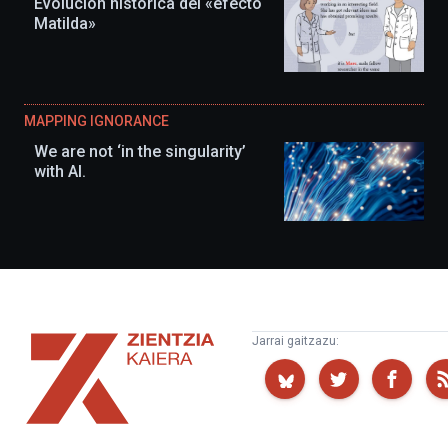
Evolución histórica del «efecto
Matilda»
MAPPING IGNORANCE
We are not ‘in the singularity’
with AI.
Zientzia
Jarrai gaitzazu:
Kaiera