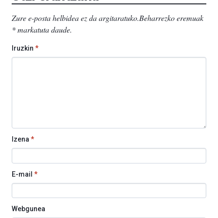
Zure e-posta helbidea ez da argitaratuko.
Beharrezko eremuak
*
markatuta daude
.
Iruzkin
*
Izena
*
E-mail
*
Webgunea