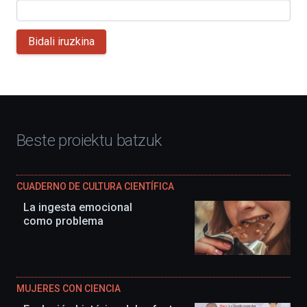
Bidali iruzkina
Beste proiektu batzuk
CUADERNO DE CULTURA CIENTÍFICA
La ingesta emocional
como problema
MUJERES CON CIENCIA