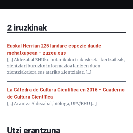
Bizkaia
Aretoa-
EHU…
2
iruzkinak
Euskal Herrian 225 landare espezie daude
mehatxupean – zuzeu.eus
[…] Aldezabal EHUko botanikako irakasle eta ikertzaileak,
zientziari buruzko informazioa lantzen duen
zientziakaiera.eus atariko Zientzialari […]
La Cátedra de Cultura Científica en 2016 – Cuaderno
de Cultura Científica
[…] Arantza Aldezabal, bióloga, UPV/EHU […]
Utzi erantzuna