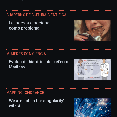
CUADERNO DE CULTURA CIENTÍFICA
La ingesta emocional
como problema
MUJERES CON CIENCIA
Evolución histórica del «efecto
Matilda»
MAPPING IGNORANCE
We are not ‘in the singularity’
with AI.