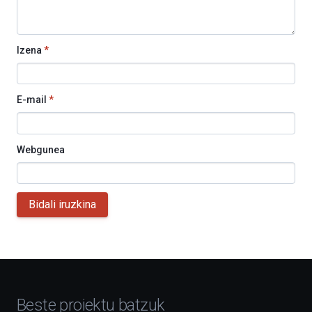
Izena
*
E-mail
*
Webgunea
Bidali iruzkina
Beste proiektu batzuk