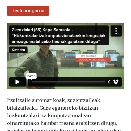
Testu irisgarria
Itzultzaile automatikoak, zuzentzaileak,
bilatzaileak… Gure eguneroko bizitzan
hizkuntzalaritza konputazionalean
oinarritutako hainbat tresna erabiltzen ditugu.
Haietaz gehiago jakiteko gai honetan aditua den