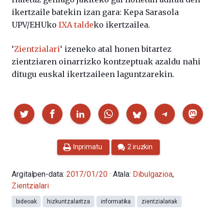
ikertzaile batekin izan gara: Kepa Sarasola
UPV/EHUko
IXA talde
ko ikertzailea.
‘
Zientzialari
‘ izeneko atal honen bitartez
zientziaren oinarrizko kontzeptuak azaldu nahi
ditugu euskal ikertzaileen laguntzarekin.
Partekatu
Inprimatu
2 iruzkin
Argitalpen-data:
2017/01/20
· Atala:
Dibulgazioa
,
Zientzialari
bideoak
hizkuntzalaritza
informatika
zientzialariak