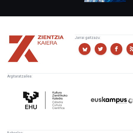
Zientzia
Jarrai gaitzazu:
Kaiera
Argitaratzailea:
Kultura
Euskampus
Zientifikoko
Fundazioa
Katedra