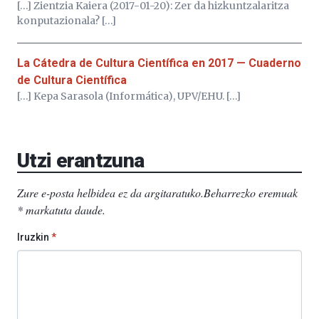
[…] Zientzia Kaiera (2017-01-20): Zer da hizkuntzalaritza
konputazionala? […]
La Cátedra de Cultura Científica en 2017 — Cuaderno
de Cultura Científica
[…] Kepa Sarasola (Informática), UPV/EHU. […]
Utzi erantzuna
Zure e-posta helbidea ez da argitaratuko.
Beharrezko eremuak
*
markatuta daude
.
Iruzkin
*