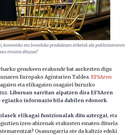
ai, kosmetiko eta bestelako produktuen etiketak ala publizitatearen
nez erosten dituzue?
beharko genukeen erakunde bat aurkezten digu
asunaren Europako Agintarien Taldea.
EFSAren
kagaien eta elikagaien osagaiei buruzko
ituz.
Liburuan sarritan aipatzen dira EFSAren
e egiazko informazio bila dabilen edonork
.
olasek elikagai funtzionalak ditu aztergai
, eta
i guztien izen-abizenak erakusten ematen dituela
stemarentzat? Osasungarria ote da kaltzio eduki