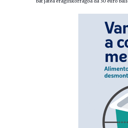
bat jatea eraginkorragoa da 30 euro bal