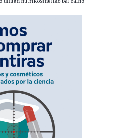
io dituen nutrikosmetiko bat baino.