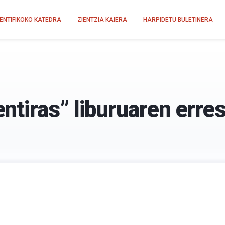
IENTIFIKOKO KATEDRA
ZIENTZIA KAIERA
HARPIDETU BULETINERA
tiras” liburuaren erre