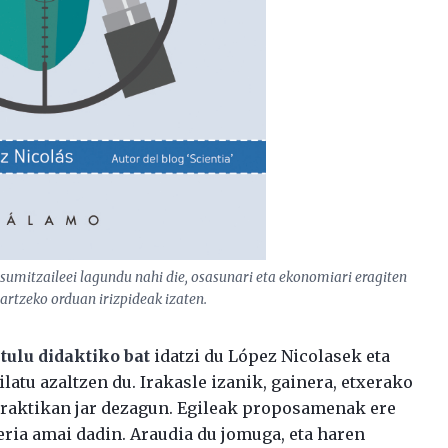
sumitzaileei lagundu nahi die, osasunari eta ekonomiari eragiten
artzeko orduan irizpideak izaten.
itulu didaktiko bat
idatzi du López Nicolasek eta
atu azaltzen du. Irakasle izanik, gainera, etxerako
praktikan jar dezagun. Egileak proposamenak ere
eria amai dadin. Araudia du jomuga, eta haren