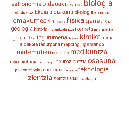
biologia
astronomia
bideoak
biokimika
Ekaia aldizkaria
ekologia
eboluzioa
elikagaiak
fisika
emakumeak
genetika
filosofia
geologia
ikerketa
historia
informatika
hizkuntzalaritza
kimika
ingurumena
ingeniaritza
klima-
itsasoa
aldaketa
laburpena
mapping_ignorance
medikuntza
matematika
materialak
osasuna
neurozientzia
mikrobiologia
neurologia
teknologia
psikologia
paleontologia
soziologia
zientzia
zientzialariak
zoologia