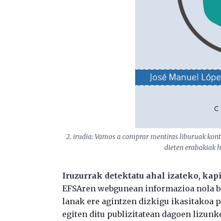
2. irudia: Vamos a comprar mentiras liburuak kont
dieten erabakiak h
Iruzurrak detektatu ahal izateko, kap
EFSAren webgunean informazioa nola bil
lanak ere agintzen dizkigu ikasitakoa 
egiten ditu publizitatean dagoen lizunk