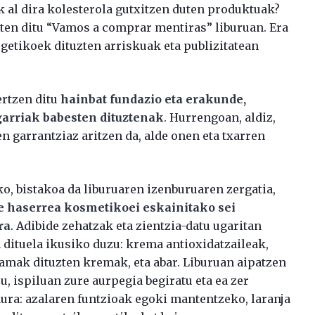
 al dira kolesterola gutxitzen duten produktuak?
uten ditu “Vamos a comprar mentiras” liburuan. Era
rgetikoek dituzten arriskuak eta publizitatean
ertzen ditu
hainbat fundazio eta erakunde,
garriak babesten dituztenak
. Hurrengoan, aldiz,
 garrantziaz aritzen da, alde onen eta txarren
ko, bistakoa da liburuaren izenburuaren zergatia,
e haserrea kosmetikoei eskainitako sei
ra
. Adibide zehatzak eta zientzia-datu ugaritan
n dituela ikusiko duzu: krema antioxidatzaileak,
amak dituzten kremak, eta abar. Liburuan aipatzen
, ispiluan zure aurpegia begiratu eta ea zer
ura: azalaren funtzioak egoki mantentzeko, laranja