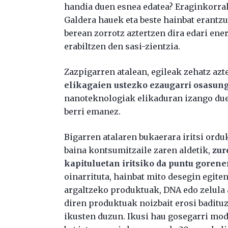
handia duen esnea edatea? Eraginkorrak
Galdera hauek eta beste hainbat erantz
berean zorrotz aztertzen dira edari ene
erabiltzen den sasi-zientzia.
Zazpigarren atalean, egileak zehatz azt
elikagaien ustezko ezaugarri osasun
nanoteknologiak elikaduran izango duen
berri emanez.
Bigarren atalaren bukaerara iritsi ordu
baina kontsumitzaile zaren aldetik,
zur
kapituluetan iritsiko da puntu gorene
oinarrituta, hainbat mito desegin egite
argaltzeko produktuak, DNA edo zelula 
diren produktuak noizbait erosi badituzu
ikusten duzun. Ikusi hau gosegarri mod