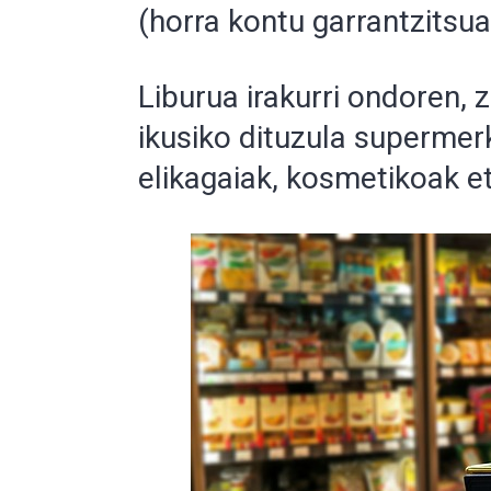
(horra kontu garrantzitsua
Liburua irakurri ondoren, 
ikusiko dituzula superme
elikagaiak, kosmetikoak et