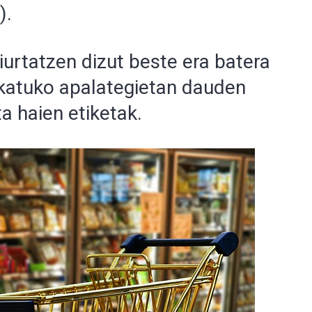
).
ziurtatzen dizut beste era batera
rkatuko apalategietan dauden
a haien etiketak.