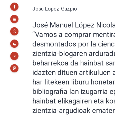
Josu Lopez-Gazpio
José Manuel López Nicolas
“Vamos a comprar mentira
desmontados por la ciencia
zientzia-blogaren ardurad
beharrekoa da hainbat sar
idazten dituen artikuluen 
har litekeen liburu honet
bibliografia lan izugarria e
hainbat elikagairen eta k
zientzia-argudioak ematen 