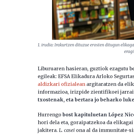
1. irudia: Irakurtzen dituzue erosten ditugun elikag
eragi
Liburuaren hasieran, guztiok ezagutu 
egileak: EFSA Elikadura Arloko Segurt
aldizkari ofizialean
argitaratzen da eli
informazioa, irizpide zientifikoei jarra
txostenak, eta bertara jo beharko luk
Hurrengo
bost kapituluetan López Nic
hori dela eta, goraipatzekoa da elikaga
jakitera.
L. casei
ona al da immunitate-si