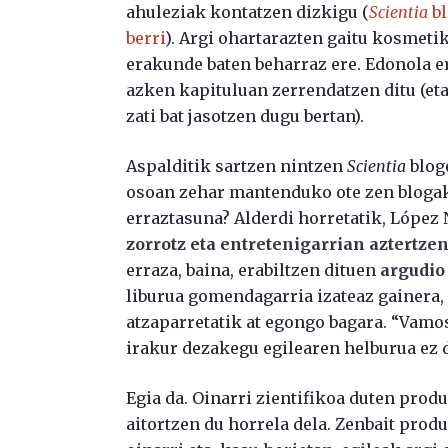
ahuleziak kontatzen dizkigu (
Scientia
bl
berri
). Argi ohartarazten gaitu kosmet
erakunde baten beharraz ere. Edonola er
azken kapituluan zerrendatzen ditu (eta
zati bat jasotzen dugu bertan).
Aspalditik sartzen nintzen
Scientia
bloge
osoan zehar mantenduko ote zen blogak
erraztasuna? Alderdi horretatik, López 
zorrotz eta entretenigarrian aztertze
erraza, baina, erabiltzen dituen
argudio 
liburua gomendagarria izateaz gainera,
atzaparretatik at egongo bagara. “Vamo
irakur dezakegu egilearen helburua ez d
Egia da. Oinarri zientifikoa duten produ
aitortzen du horrela dela. Zenbait produ