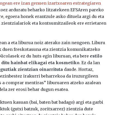
ogean ere izan genuen izartxoaren estrategiaren
ikoez arduratu beharko litzatekeen EFSAren pareko
e, egoera honek erantzule asko dituela argi du eta
 zientzialariok eta kontsumitzaileok ere errietaren
an a eta liburua noiz aterako zain nengoen. Liburu
 duen freskotasuna eta zientzia komunikatzeko
Nicolasek ez du huts egin liburuan, eta bere
estilo
n ditu hainbat elikagai eta kosmetiko
. Ez da lan
guztiak zientzian oinarrituta
daude. Hortaz,
 ezinbestez irakurri beharrekoa da iruzurgileen
s a comprar mentiras” liburuaren atzeko azalean
ela zer erosi behar dugun esatea.
ktuen kasuan (bai, baten bat badago) argi eta garbi
ktuk (gutxi batzuk, zoritxarrez) zientzia dute