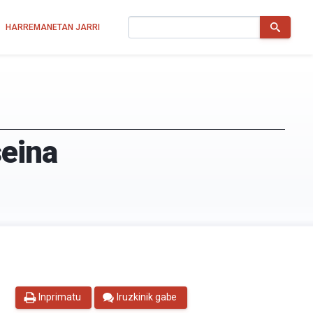
Bilatu
HARREMANETAN JARRI
seina
Inprimatu
Iruzkinik gabe