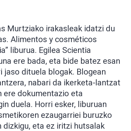
 Murtziako irakasleak idatzi du
s. Alimentos y cosméticos
” liburua. Egilea Scientia
una ere bada, eta bide batez esan
i jaso dituela blogak. Blogean
antzera, nabari da ikerketa-lantzat
an ere dokumentazio eta
gin duela. Horri esker, liburuan
osmetikoren ezaugarriei buruzko
dizkigu, eta ez iritzi hutsalak