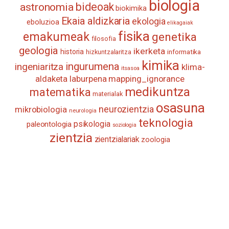
biologia
astronomia
bideoak
biokimika
Ekaia aldizkaria
ekologia
eboluzioa
elikagaiak
fisika
emakumeak
genetika
filosofia
geologia
ikerketa
historia
informatika
hizkuntzalaritza
kimika
ingurumena
ingeniaritza
klima-
itsasoa
aldaketa
laburpena
mapping_ignorance
medikuntza
matematika
materialak
osasuna
neurozientzia
mikrobiologia
neurologia
teknologia
psikologia
paleontologia
soziologia
zientzia
zientzialariak
zoologia