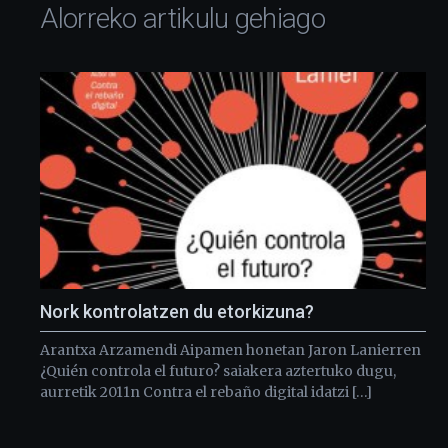
Alorreko artikulu gehiago
Nork kontrolatzen du etorkizuna?
Arantxa Arzamendi Aipamen honetan Jaron Lanierren
¿Quién controla el futuro? saiakera aztertuko dugu,
aurretik 2011n Contra el rebaño digital idatzi […]