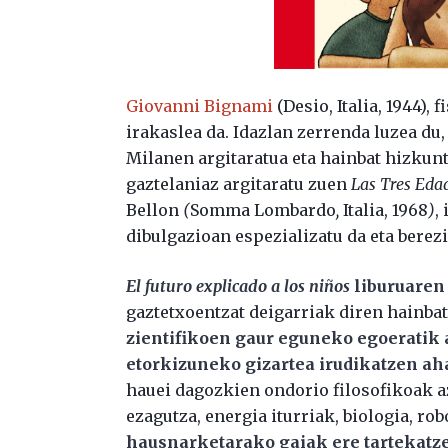
Giovanni Bignami
(Desio, Italia, 1944), 
irakaslea da. Idazlan zerrenda luzea du
Milanen argitaratua eta hainbat hizkunt
gaztelaniaz argitaratu zuen
Las Tres Eda
Bellon
(
Somma Lombardo
,
Italia, 1968
)
,
dibulgazioan espezializatu da eta berez
El futuro explicado a los niños
liburuaren 
gaztetxoentzat deigarriak diren hainbat
zientifikoen gaur eguneko egoeratik 
etorkizuneko gizartea irudikatzen ah
hauei dagozkien ondorio filosofikoak a
ezagutza, energia iturriak, biologia, ro
hausnarketarako gaiak ere tartekatze