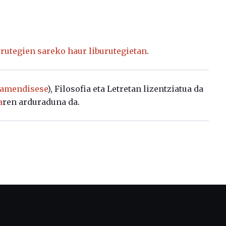
rutegien sareko haur liburutegietan
.
amendisese
), Filosofia eta Letretan lizentziatua da
a
ren arduraduna da.