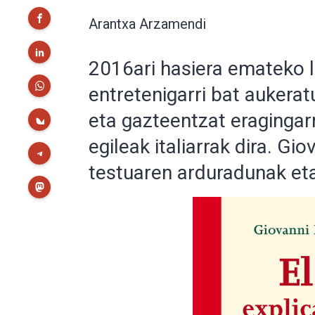
Arantxa Arzamendi
2016ari hasiera emateko li
entretenigarri bat aukera
eta gazteentzat eragingarr
egileak italiarrak dira. Gi
testuaren arduradunak eta 