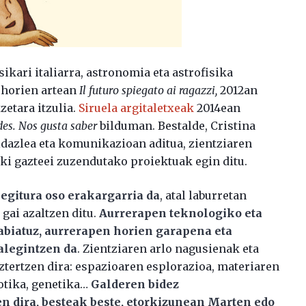
fisikari italiarra, astronomia eta astrofisika
, horien artean
Il futuro spiegato ai ragazzi,
2012an
zetara itzulia.
Siruela argitaletxeak
2014ean
des. Nos gusta saber
bilduman. Bestalde, Cristina
 idazlea eta komunikazioan aditua, zientziaren
iki gazteei zuzendutako proiektuak egin ditu.
egitura oso erakargarria da
, atal laburretan
 gai azaltzen ditu.
Aurrerapen teknologiko eta
abiatuz, aurrerapen horien garapena eta
alegintzen da
. Zientziaren arlo nagusienak eta
ztertzen dira: espazioaren esplorazioa, materiaren
botika, genetika…
Galderen bidez
n dira, besteak beste, etorkizunean Marten edo