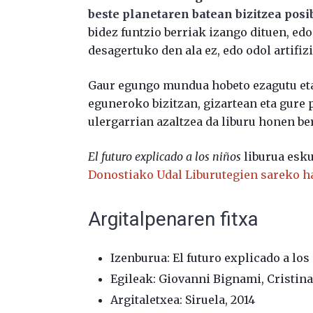
beste planetaren batean bizitzea posi
bidez funtzio berriak izango dituen, ed
desagertuko den ala ez, edo odol artifiz
Gaur egungo mundua hobeto ezagutu eta
eguneroko bizitzan, gizartean eta gure
ulergarrian azaltzea da liburu honen be
El futuro explicado a los niños
liburua esku
Donostiako Udal Liburutegien sareko ha
Argitalpenaren fitxa
Izenburua: El futuro explicado a los
Egileak: Giovanni Bignami, Cristina
Argitaletxea: Siruela, 2014