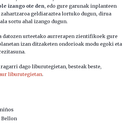
ble izango ote den
, edo gure garunak inplanteen
o zahartzaroa geldiaraztea lortuko dugun, dirua
iala sortu ahal izango dugun.
 datozen urteetako aurrerapen zientifikoek gure
 planetan izan ditzaketen ondorioak modu egoki eta
rezitasuna.
ragarri dago liburutegietan, besteak beste,
ur liburutegietan
.
 niños
 Bellon