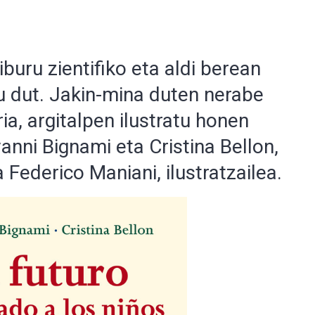
buru zientifiko eta aldi berean
tu dut. Jakin-mina duten nerabe
ia, argitalpen ilustratu honen
ovanni Bignami eta Cristina Bellon,
Federico Maniani, ilustratzailea.