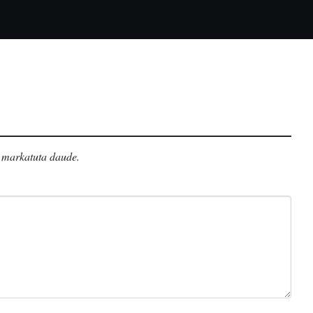
markatuta daude
.