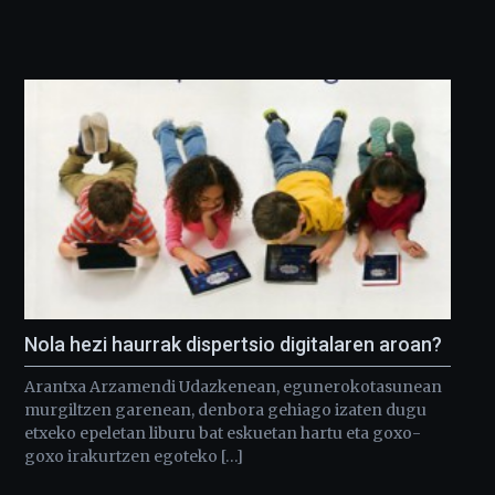
Nola hezi haurrak dispertsio digitalaren aroan?
Arantxa Arzamendi Udazkenean, egunerokotasunean
murgiltzen garenean, denbora gehiago izaten dugu
etxeko epeletan liburu bat eskuetan hartu eta goxo-
goxo irakurtzen egoteko […]