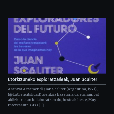
Etorkizuneko esploratzaileak, Juan Scaliter
Arantxa Arzamendi Juan Scaliter (Argentina, 1971),
(@LaCiencibilidad) zientzia kazetaria da eta hainbat
aldizkarietan kolaboratzen du, besteak beste, Muy
Interesante, GEO […]