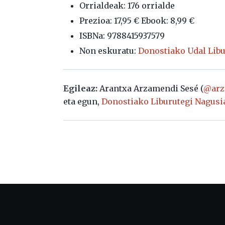
Orrialdeak: 176 orrialde
Prezioa: 17,95 € Ebook: 8,99 €
ISBNa: 9788415937579
Non eskuratu:
Donostiako Udal Libu
Egileaz:
Arantxa Arzamendi Sesé (
@arz
eta egun,
Donostiako Liburutegi Nagusi