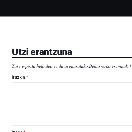
Utzi erantzuna
Zure e-posta helbidea ez da argitaratuko.
Beharrezko eremuak
*
Iruzkin
*