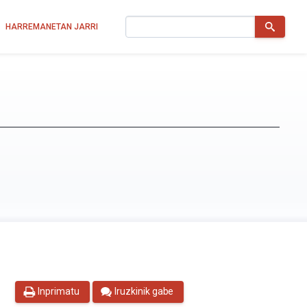
Bilatu
HARREMANETAN JARRI
Inprimatu
Iruzkinik gabe