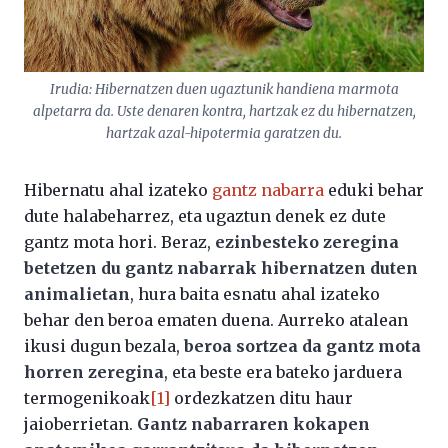
Irudia: Hibernatzen duen ugaztunik handiena marmota
alpetarra da. Uste denaren kontra, hartzak ez du hibernatzen,
hartzak azal-hipotermia garatzen du.
Hibernatu ahal izateko
gantz nabarra
eduki behar
dute halabeharrez, eta ugaztun denek ez dute
gantz mota hori. Beraz,
ezinbesteko zeregina
betetzen du gantz nabarrak hibernatzen duten
animalietan
, hura baita esnatu ahal izateko
behar den beroa ematen duena. Aurreko atalean
ikusi dugun bezala,
beroa sortzea da gantz mota
horren zeregina
, eta beste era bateko jarduera
termogenikoak
[1]
ordezkatzen ditu haur
jaioberrietan.
Gantz nabarraren kokapen