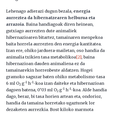
Lehenago adierazi dugun bezala,
energia
aurreztea da hibernatzearen helburua eta
arrazoia
. Baina handiagoak diren heinean,
gutxiago aurrezten dute animaliek
hibernazioaren bitartez, tamainaren menpekoa
baita horrela aurrezten den energia-kantitatea.
Izan ere, ohiko jarduera-mailetan, oso handia da
animalia txikien tasa metabolikoa
[2]
, baina
hibernazioan dauden animaliena ez da
tamainarekin horrenbeste aldatzen. Hogei
gramoko saguzar baten ohiko metabolismo-tasa
-1
-1
6 ml O
g
h
-koa izan daiteke eta hibernazioan
2
-1
-1
dagoen batena, 0’03 ml O
g
h
-koa. Alde handia
2
dago, beraz, bi tasa horien artean eta, ondorioz,
handia da tamaina horretako ugaztunek lor
dezaketen aurrezkia. Bost kiloko marmota