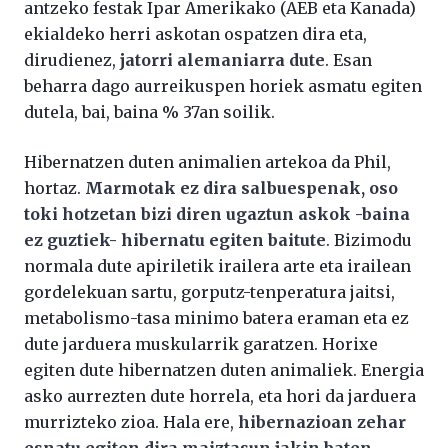
antzeko festak Ipar Amerikako (AEB eta Kanada)
ekialdeko herri askotan ospatzen dira eta,
dirudienez,
jatorri alemaniarra dute
. Esan
beharra dago aurreikuspen horiek asmatu egiten
dutela, bai, baina % 37an soilik.
Hibernatzen duten animalien artekoa da Phil,
hortaz.
Marmotak ez dira salbuespenak, oso
toki hotzetan bizi diren ugaztun askok -baina
ez guztiek- hibernatu egiten baitute
. Bizimodu
normala dute apiriletik irailera arte eta irailean
gordelekuan sartu, gorputz-tenperatura jaitsi,
metabolismo-tasa minimo batera eraman eta ez
dute jarduera muskularrik garatzen. Horixe
egiten dute hibernatzen duten animaliek. Energia
asko aurrezten dute horrela, eta hori da jarduera
murrizteko zioa. Hala ere,
hibernazioan zehar