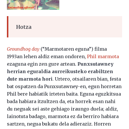
Hotza
Groundhog day
(“Marmotaren eguna”) filma
1993an lehen aldiz eman ondoren,
Phil marmota
ezaguna egin zen gure artean.
Punxsutawney
herrian eguraldia aurreikusteko erabiltzen
dute marmota hori
. Urtero, otsailaren bian, festa
bat ospatzen da Punxsutawney-en, egun horretan
Phil bere habiatik irteten baita. Eguna eguzkitsua
bada habiara itzultzen da, eta horrek esan nahi
du neguak sei aste gehiago iraungo duela; aldiz,
lainotuta badago, marmota ez da berriro habiara
sartzen, negua bukatu dela adieraziz. Horren