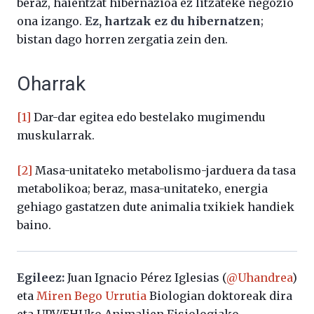
beraz, haientzat hibernazioa ez litzateke negozio
ona izango.
Ez, hartzak ez du hibernatzen
;
bistan dago horren zergatia zein den.
Oharrak
[1]
Dar-dar egitea edo bestelako mugimendu
muskularrak.
[2]
Masa-unitateko metabolismo-jarduera da tasa
metabolikoa; beraz, masa-unitateko, energia
gehiago gastatzen dute animalia txikiek handiek
baino.
Egileez:
Juan Ignacio Pérez Iglesias (
@Uhandrea
)
eta
Miren Bego Urrutia
Biologian doktoreak dira
eta UPV/EHUko Animalien Fisiologiako