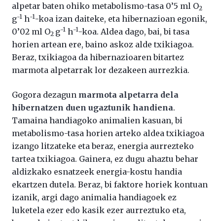
alpetar baten ohiko metabolismo-tasa 0’5 ml O
2
-1
-1
g
h
-koa izan daiteke, eta hibernazioan egonik,
-1
-1
0’02 ml O
g
h
-koa. Aldea dago, bai, bi tasa
2
horien artean ere, baino askoz alde txikiagoa.
Beraz, txikiagoa da hibernazioaren bitartez
marmota alpetarrak lor dezakeen aurrezkia.
Gogora dezagun
marmota alpetarra dela
hibernatzen duen ugaztunik handiena
.
Tamaina handiagoko animalien kasuan, bi
metabolismo-tasa horien arteko aldea txikiagoa
izango litzateke eta beraz, energia aurrezteko
tartea txikiagoa. Gainera, ez dugu ahaztu behar
aldizkako esnatzeek energia-kostu handia
ekartzen dutela. Beraz, bi faktore horiek kontuan
izanik, argi dago animalia handiagoek ez
luketela ezer edo kasik ezer aurreztuko eta,