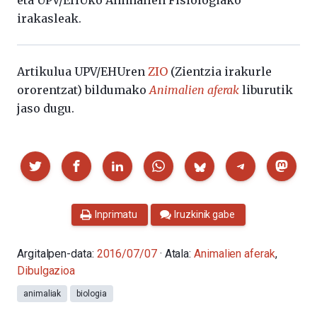
irakasleak.
Artikulua UPV/EHUren
ZIO
(Zientzia irakurle
ororentzat) bildumako
Animalien aferak
liburutik
jaso dugu.
Partekatu
Inprimatu
Iruzkinik gabe
Argitalpen-data:
2016/07/07
· Atala:
Animalien aferak
,
Dibulgazioa
animaliak
biologia