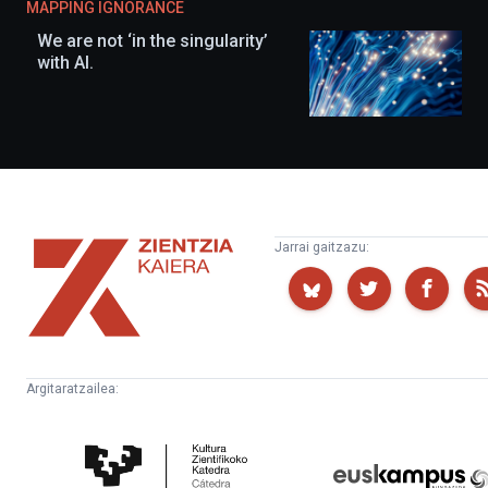
MAPPING IGNORANCE
We are not ‘in the singularity’
with AI.
Zientzia
Jarrai gaitzazu:
Kaiera
Argitaratzailea:
Kultura
Euskampus
Zientifikoko
Fundazioa
Katedra