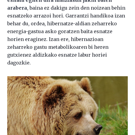
esnatu egiten dira maiztasun jakin baten
arabera
, baina ez dakigu zein den noizean behin
esnatzeko arrazoi hori. Garrantzi handikoa izan
behar du, ordea, hibernatze-aldian zeharreko
energia-gastua asko goratzen baita esnatze
horien eraginez. Izan ere, hibernazioan
zeharreko gastu metabolikoaren bi heren
gutxienez aldizkako esnatze labur horiei
dagozkie.