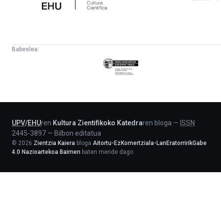
Babeslea:
Eusko
Jaurlaritza
-
Lehendakaritza
UPV
/
EHU
ren
Kultura Zientifikoko Katedra
ren bloga
—
ISSN
2445-3897
—
Bilbon editatua
©
2026
Zientzia Kaiera
bloga
Aitortu-EzKomertziala-LanEratorririkGabe
4.0 Nazioartekoa Baimen
baten mende dago