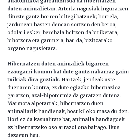
anatomikoa garrantzitsua da hibernatzen
duten animalietan
. Arteria nagusiak inguratzen
dituzte gantz horren biltegi batzuek; horrela,
jardunean hasten denean sortzen den beroa,
odolari esker, berehala heltzen da biriketara,
bihotzera eta garunera, hau da, bizitzarako
organo nagusietara.
Hibernatzen duten animaliek bigarren
ezaugarri komun bat dute gantz nabarraz gain:
txikiak dira guztiak.
Hartzek, jendeak uste
duenaren kontra, ez dute egiazko hibernazioa
garatzen, azal-hipotermia da garatzen dutena.
Marmota alpetarrak, hibernatzen duen
animaliarik handienak, bost kiloko masa du den.
Hori ez da kasualitate bat, animalia handiagoek
ez hibernatzeko oso arrazoi ona baitago. Ikus
dezagun hau.