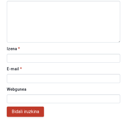
Izena
*
E-mail
*
Webgunea
Bidali iruzkina