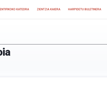
IENTIFIKOKO KATEDRA
ZIENTZIA KAIERA
HARPIDETU BULETINERA
oia