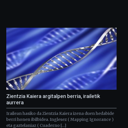
Zientzia Kaiera argitalpen berria, irailetik
aurrera
Irailean hasiko da Zientzia Kaiera izena duen hedabide
berri honen ibilbidea. Inglesez ( Mapping Ignorance )
eta gaztelaniaz ( Cuaderno […]