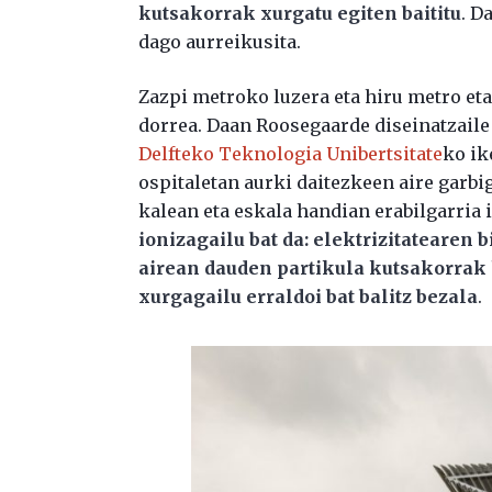
kutsakorrak xurgatu egiten baititu
. D
dago aurreikusita.
Zazpi metroko luzera eta hiru metro et
dorrea. Daan Roosegaarde diseinatzaile
Delfteko Teknologia Unibertsitate
ko ik
ospitaletan aurki daitezkeen aire garb
kalean eta eskala handian erabilgarria
ionizagailu bat da: elektrizitatearen b
airean dauden partikula kutsakorrak 
xurgagailu erraldoi bat balitz bezala
.