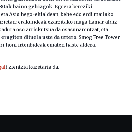
%80ak baino gehiagok
. Egoera bereziki
eta Asia hego-ekialdean, behe edo erdi mailako
hirietan: erakundeak ezarritako muga hamar aldiz
tsadura oso arriskutsua da osasunarentzat, eta
eragiten dituela uste da urtero
. Smog Free Tower
rri honi irtenbideak ematen haste aldera.
al
) zientzia kazetaria da.