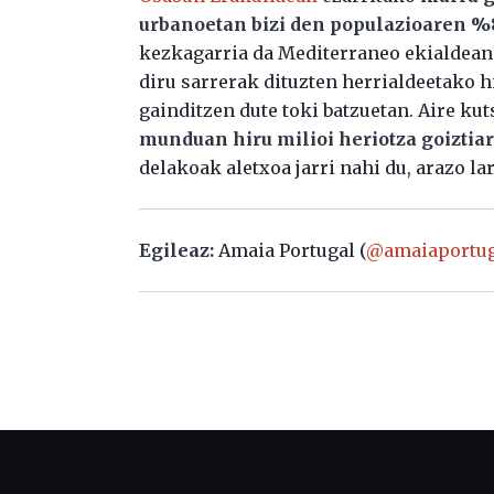
urbanoetan bizi den populazioaren 
kezkagarria da Mediterraneo ekialdean 
diru sarrerak dituzten herrialdeetako 
gainditzen dute toki batzuetan. Aire ku
munduan hiru milioi heriotza goiztiar 
delakoak aletxoa jarri nahi du, arazo la
Egileaz:
Amaia Portugal (
@amaiaportug