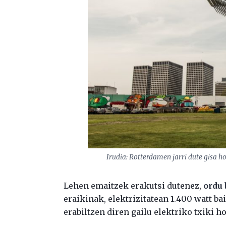
Irudia: Rotterdamen jarri dute gisa h
Lehen emaitzek erakutsi dutenez,
ordu 
eraikinak, elektrizitatean 1.400 watt ba
erabiltzen diren gailu elektriko txiki ho