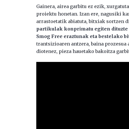
Gainera, airea garbitu ez ezik, xurgatut
proiektu honetan. Izan ere, nagusiki k
arrastoetatik abiatuta, bitxiak sortzen 
partikulak konprimatu egiten dituzte 
Smog Free eraztunak eta bestelako bi
trantsizioaren antzera, baina prozesua
diotenez, pieza hauetako bakoitza garb