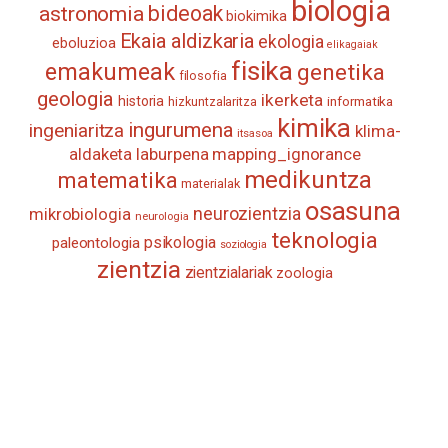
biologia
astronomia
bideoak
biokimika
Ekaia aldizkaria
ekologia
eboluzioa
elikagaiak
fisika
emakumeak
genetika
filosofia
geologia
ikerketa
historia
informatika
hizkuntzalaritza
kimika
ingurumena
ingeniaritza
klima-
itsasoa
aldaketa
laburpena
mapping_ignorance
medikuntza
matematika
materialak
osasuna
neurozientzia
mikrobiologia
neurologia
teknologia
psikologia
paleontologia
soziologia
zientzia
zientzialariak
zoologia