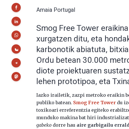
Amaia Portugal
Smog Free Tower eraikinak
xurgatzen ditu, eta honda
karbonotik abiatuta, bitx
Ordu betean 30.000 metro 
diote proiektuaren sustatz
lehen prototipoa, eta Txin
Iazko irailetik, zazpi metroko eraikin
publiko batean.
Smog Free Tower
du iz
toxikoari erreferentzia egiteko erabilt
munduko makina bat hiri industrializat
gabeko
dorre hau
aire garbigailu erra