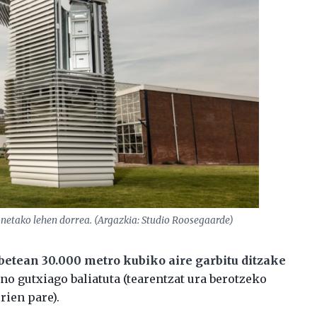
onetako lehen dorrea. (Argazkia: Studio Roosegaarde)
betean 30.000 metro kubiko aire garbitu ditzake
ino gutxiago baliatuta (tearentzat ura berotzeko
rien pare).