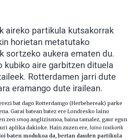
 aireko partikula kutsakorrak
kin horietan metatutako
iak sortzeko aukera ematen du.
kubiko aire garbitzen dituela
aileek. Rotterdamen jarri dute
ara eramango dute irailean.
 berezi bat dago Rotterdamgo (Herbehereak) parke
ena. Garai batean batez ere Londresko laino
zen zen
smog
anglizismoa, baina tamalez, gaur egun
uri aplika dakioke. Hain zuzen ere,
laino toxikorik
ldoi baten modukoa da, bertan dauden partikula