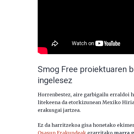
Smog Free proiektuaren b
ingelesez
Horrenbestez, aire garbigailu erraldoi 
litekeena da etorkizunean Mexiko Hiria
erakusgai jartzea.
Ez da harritzekoa gisa honetako ekimen
Osasun Erakundeak
ezarritako
marra g