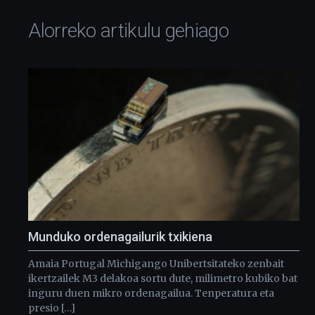
Alorreko artikulu gehiago
Munduko ordenagailurik txikiena
Amaia Portugal Michigango Unibertsitateko zenbait
ikertzailek M3 delakoa sortu dute, milimetro kubiko bat
inguru duen mikro ordenagailua. Tenperatura eta
presio […]