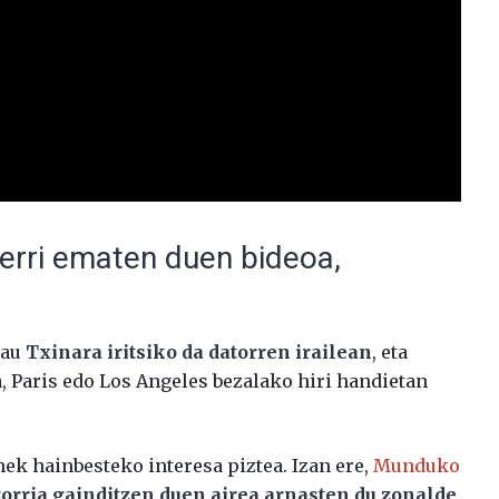
erri ematen duen bideoa,
hau
Txinara iritsiko da datorren irailean
, eta
, Paris edo Los Angeles bezalako hiri handietan
ek hainbesteko interesa piztea. Izan ere,
Munduko
orria gainditzen duen airea arnasten du zonalde