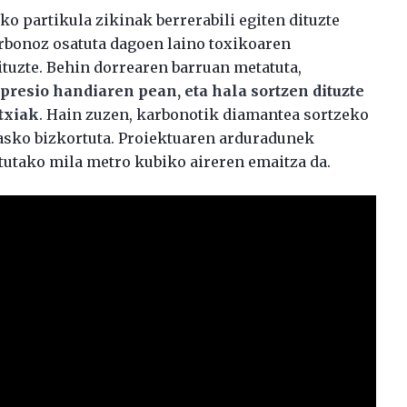
ako partikula zikinak berrerabili egiten dituzte
arbonoz osatuta dagoen laino toxikoaren
dituzte. Behin dorrearen barruan metatuta,
presio handiaren pean, eta hala sortzen dituzte
txiak
. Hain zuzen, karbonotik diamantea sortzeko
 asko bizkortuta. Proiektuaren arduradunek
itutako mila metro kubiko aireren emaitza da.