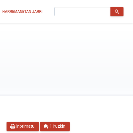
Bilatu
HARREMANETAN JARRI
Inprimatu
1 iruzkin