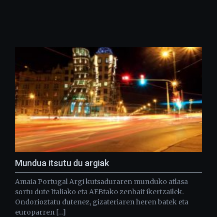
Mundua itsutu du argiak
Amaia Portugal Argi kutsaduraren munduko atlasa
sortu dute Italiako eta AEBtako zenbait ikertzailek.
Ondorioztatu dutenez, gizateriaren heren batek eta
europarren […]