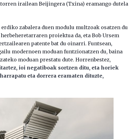
atorren irailean Beijingera (Txina) eramango dutela
a erdiko zabalera duen modulu multzoak osatzen du
 herbeheretarraren proiektua da, eta Bob Ursem
ertzailearen patente bat du oinarri. Funtsean,
igailu modernoen moduan funtzionatzen du, baina
 izateko moduan prestatu dute. Horrenbestez,
itartez, ioi negatiboak sortzen ditu, eta horiek
harrapatu eta dorrera eramaten dituzte,