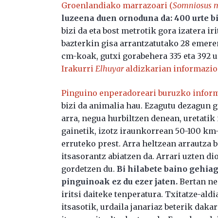
Groenlandiako marrazoari (
Somniosus m
luzeena duen ornoduna da: 400 urte bi
bizi da eta bost metrotik gora izatera ir
bazterkin gisa arrantzatutako 28 emere
cm-koak, gutxi gorabehera 335 eta 392 ur
Irakurri
Elhuyar
aldizkarian informazio
Pinguino enperadoreari buruzko inform
bizi da animalia hau. Ezagutu dezagun g
arra, negua hurbiltzen denean, uretatik 
gainetik, izotz iraunkorrean 50-100 km
erruteko prest. Arra heltzean arrautza 
itsasorantz abiatzen da. Arrari uzten di
gordetzen du.
Bi hilabete baino gehiag
pinguinoak ez du ezer jaten
.
Bertan neg
iritsi daiteke tenperatura. Txitatze-al
itsasotik, urdaila janariaz beterik daka