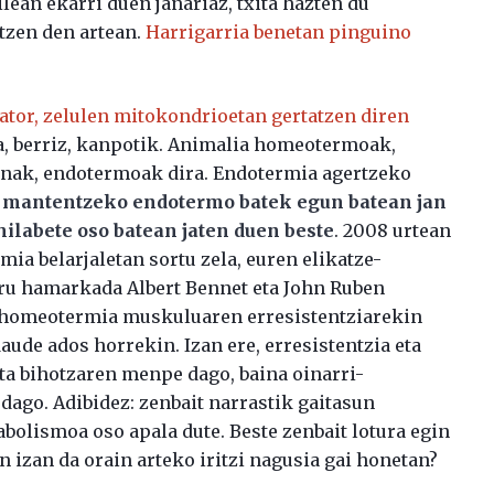
lean ekarri duen janariaz, txita hazten du
tzen den artean.
Harrigarria benetan pinguino
tor, zelulen mitokondrioetan gertatzen diren
a, berriz, kanpotik. Animalia homeotermoak,
nak, endotermoak dira. Endotermia agertzeko
 mantentzeko endotermo batek egun batean jan
ilabete oso batean jaten duen beste
. 2008 urtean
rmia belarjaletan sortu zela, euren elikatze-
iru hamarkada Albert Bennet eta John Ruben
: homeotermia muskuluaren erresistentziarekin
daude ados horrekin. Izan ere, erresistentzia eta
a bihotzaren menpe dago, baina oinarri-
ago. Adibidez: zenbait narrastik gaitasun
bolismoa oso apala dute. Beste zenbait lotura egin
in izan da orain arteko iritzi nagusia gai honetan?