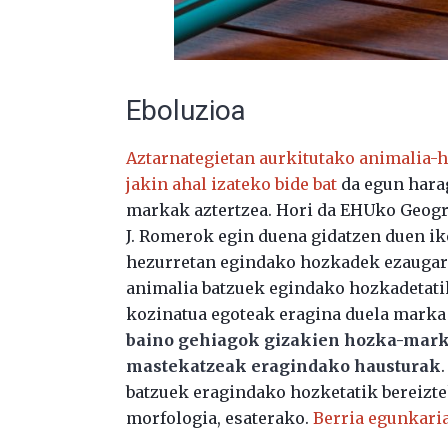
Eboluzioa
Aztarnategietan aurkitutako animalia-
jakin ahal izateko bide bat
da egun harag
markak aztertzea. Hori da EHUko Geogra
J. Romerok egin duena gidatzen duen ik
hezurretan egindako hozkadek ezaugarri 
animalia batzuek egindako hozkadetatik 
kozinatua egoteak eragina duela marka
baino gehiagok gizakien hozka-markak
mastekatzeak eragindako hausturak
batzuek eragindako hozketatik bereizte
morfologia, esaterako.
Berria egunkari