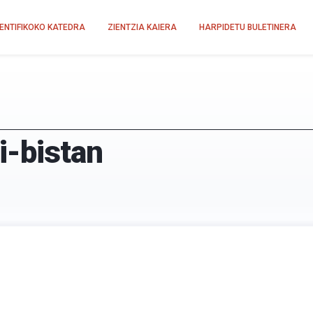
IENTIFIKOKO KATEDRA
ZIENTZIA KAIERA
HARPIDETU BULETINERA
i-bistan