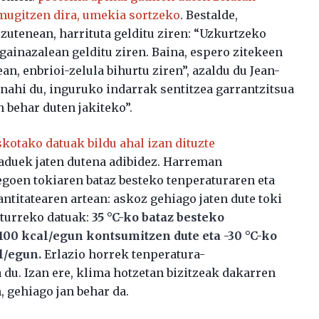
 mugitzen dira, umekia sortzeko
. Bestalde,
 zutenean, harrituta gelditu ziren: “Uzkurtzeko
gainazalean gelditu ziren. Baina, espero zitekeen
n, enbrioi-zelula bihurtu ziren”, azaldu du Jean-
 nahi du, inguruko indarrak sentitzea garrantzitsua
n behar duten jakiteko”.
kotako datuak bildu ahal izan dituzte
daduek jaten dutena adibidez. Harreman
egoen tokiaren bataz besteko tenperaturaren eta
titatearen artean: askoz gehiago jaten dute toki
uturreko datuak:
35 °C-ko bataz besteko
00 kcal/egun kontsumitzen dute eta -30 °C-ko
l/egun
.
Erlazio horrek tenperatura-
du. Izan ere, klima hotzetan bizitzeak dakarren
, gehiago jan behar da.