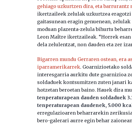
gehiago uzkurtzen dira, eta barrurantz
ikertzaileek zelulak uzkurtzea eragotzi
gaitasunean eragin genuenean, zelulak 
moduan plazenta-zelula bihurtu beharrea
Leon Maître ikertzaileak. “Horrek esan
dela zelulentzat, non dauden eta zer iza
Bigarren mundu Gerraren ostean, era as
iparramerikarrek
. Goarnizioetako sol
interesgarria aurkitu dute goarnizioa z
soldaduek kontsumitzen zuten janari kan
hotzetan beroetan baino. Hauek dira m
tenperaturapean dauden soldaduek 3.1
tenperaturapean daudenek, 5.000 kca
erregulazioaren beharrarekin zerikusia 
bero-galerari aurre egin behar zaionean