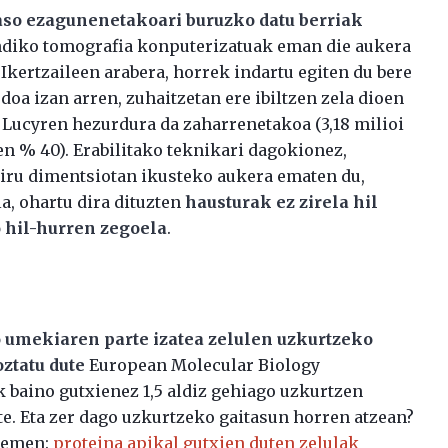
aso ezagunenetakoari buruzko datu berriak
ndiko tomografia konputerizatuak eman die aukera
. Ikertzaileen arabera, horrek indartu egiten du bere
edoa izan arren, zuhaitzetan ere ibiltzen zela dioen
, Lucyren hezurdura da zaharrenetakoa (3,18 milioi
en % 40). Erabilitako teknikari dagokionez,
hiru dimentsiotan ikusteko aukera ematen du,
a, ohartu dira dituzten
hausturak ez zirela hil
o hil-hurren zegoela
.
 umekiaren parte izatea zelulen uzkurtzeko
ztatu dute
European Molecular Biology
 baino gutxienez 1,5 aldiz gehiago uzkurtzen
te. Eta zer dago uzkurtzeko gaitasun horren atzean?
 hemen:
proteina apikal gutxien duten zelulak