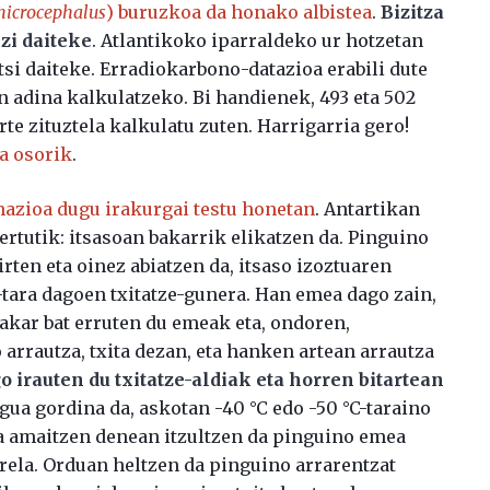
icrocephalus
) buruzkoa da honako albistea
.
Bizitza
zi daiteke
. Atlantikoko iparraldeko ur hotzetan
itsi daiteke. Erradiokarbono-datazioa erabili dute
n adina kalkulatzeko. Bi handienek, 493 eta 502
te zituztela kalkulatu zuten. Harrigarria gero!
a osorik
.
azioa dugu irakurgai testu honetan
. Antartikan
ertutik: itsasoan bakarrik elikatzen da. Pinguino
irten eta oinez abiatzen da, itsaso izoztuaren
-tara dagoen txitatze-gunera. Han emea dago zain,
bakar bat erruten du emeak eta, ondoren,
o arrautza, txita dezan, eta hanken artean arrautza
o irauten du txitatze-aldiak eta horren bitartean
ua gordina da, askotan -40 °C edo -50 °C-taraino
dia amaitzen denean itzultzen da pinguino emea
rrela. Orduan heltzen da pinguino arrarentzat