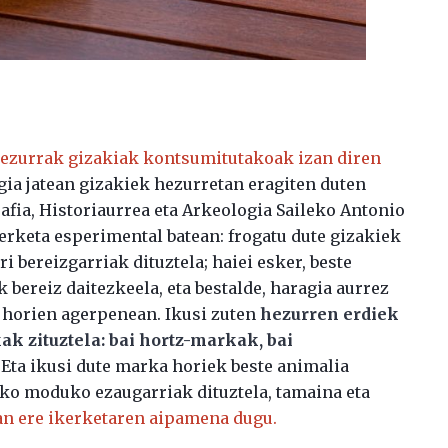
hezurrak gizakiak kontsumitutakoak izan diren
ia jatean gizakiek hezurretan eragiten duten
fia, Historiaurrea eta Arkeologia Saileko Antonio
erketa esperimental batean: frogatu dute gizakiek
bereizgarriak dituztela; haiei esker, beste
bereiz daitezkeela, eta bestalde, haragia aurrez
 horien agerpenean. Ikusi zuten
hezurren erdiek
 zituztela: bai hortz-markak, bai
. Eta ikusi dute marka horiek beste animalia
ko moduko ezaugarriak dituztela, tamaina eta
an ere ikerketaren aipamena dugu.