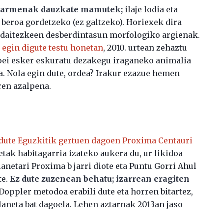
abarmenak dauzkate mamutek;
ilaje lodia eta
k beroa gordetzeko (ez galtzeko). Horiexek dira
s daitezkeen desberdintasun morfologiko argienak.
 egin digute testu honetan
, 2010. urtean zehaztu
ei esker eskuratu dezakegu iraganeko animalia
a. Nola egin dute, ordea? Irakur ezazue hemen
ren azalpena.
 dute Eguzkitik gertuen dagoen Proxima Centauri
etak habitagarria izateko aukera du, ur likidoa
netari Proxima b jarri diote eta Puntu Gorri Ahul
te.
Ez dute zuzenean behatu; izarrean eragiten
 Doppler metodoa erabili dute eta horren bitartez,
laneta bat dagoela. Lehen aztarnak 2013an jaso