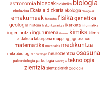
biologia
astronomia
bideoak
biokimika
Ekaia aldizkaria
ekologia
eboluzioa
elikagaiak
fisika
emakumeak
genetika
filosofia
geologia
ikerketa
historia
informatika
hizkuntzalaritza
kimika
ingurumena
ingeniaritza
klima-
itsasoa
aldaketa
laburpena
mapping_ignorance
medikuntza
matematika
materialak
osasuna
neurozientzia
mikrobiologia
neurologia
teknologia
psikologia
paleontologia
soziologia
zientzia
zientzialariak
zoologia