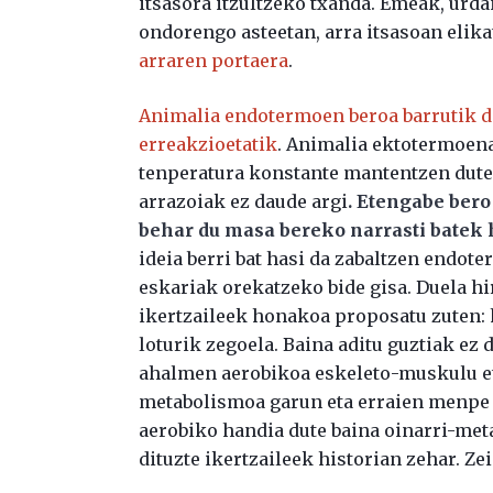
itsasora itzultzeko txanda. Emeak, urdai
ondorengo asteetan, arra itsasoan elika
arraren portaera
.
Animalia endotermoen beroa barrutik da
erreakzioetatik
. Animalia ektotermoen
tenperatura konstante mantentzen dute
arrazoiak ez daude argi
.
Etengabe bero
behar du masa bereko narrasti batek h
ideia berri bat hasi da zabaltzen endote
eskariak orekatzeko bide gisa. Duela h
ikertzaileek honakoa proposatu zuten
loturik zegoela. Baina aditu guztiak ez 
ahalmen aerobikoa eskeleto-muskulu et
metabolismoa garun eta erraien menpe d
aerobiko handia dute baina oinarri-meta
dituzte ikertzaileek historian zehar. Ze