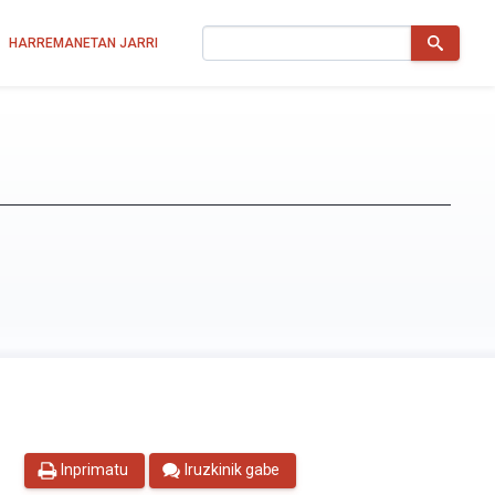
Bilatu
HARREMANETAN JARRI
Inprimatu
Iruzkinik gabe