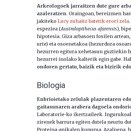
Arkeologoek jarraitzen dute gure arb
azaleratzen
. Oraingoan, bereizmen ha
jakiteko
Lucy zuhaitz batetik erori zela
espeziea (
Australopithecus afarensis
), bip
hipotesia. Giza arbasoen fosilen artean
urte) eta osoenetakoa (hezurdura osoar
hezurren egitura xehetasun guztiekin 
hezurrei inolako kalterik egin gabe. Hal
ondoren gertatu, baizik eta bizirik ed
Biologia
Enbrioietako zelulak plazentaren edo
gaitasunaren arabera dagoela ondorio
Laboratorie-ko ikertzaileek. Ingurukoak
zirenek barrura egiten dutela neurtu du
Proteina-apikalen kopurua. Azalpena,