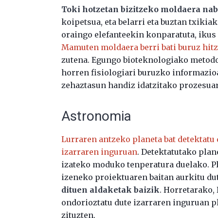
Toki hotzetan bizitzeko moldaera n
koipetsua, eta belarri eta buztan txikia
oraingo elefanteekin konparatuta, iku
Mamuten moldaera berri bati buruz hitz
zutena. Egungo bioteknologiako metodo
horren fisiologiari buruzko informazio
zehaztasun handiz idatzitako prozesua
Astronomia
Lurraren antzeko planeta bat detektatu
izarraren inguruan
. Detektatutako plan
izateko moduko tenperatura duelako. Pla
izeneko proiektuaren baitan aurkitu du
dituen aldaketak baizik
. Horretarako,
ondorioztatu dute izarraren inguruan p
zituzten.