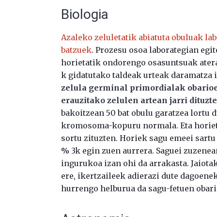
Biologia
Azaleko zeluletatik abiatuta obuluak lab
batzuek
. Prozesu osoa laborategian egit
horietatik ondorengo osasuntsuak atera
k gidatutako taldeak urteak daramatza 
zelula germinal primordialak obarioe
erauzitako zelulen artean jarri dituzt
bakoitzean 50 bat obulu garatzea lortu 
kromosoma-kopuru normala. Eta horiet
sortu zituzten. Horiek sagu emeei sartu 
% 3k egin zuen aurrera. Saguei zuzenea
ingurukoa izan ohi da arrakasta. Jaiot
ere, ikertzaileek adierazi dute dagoene
hurrengo helburua da sagu-fetuen obario