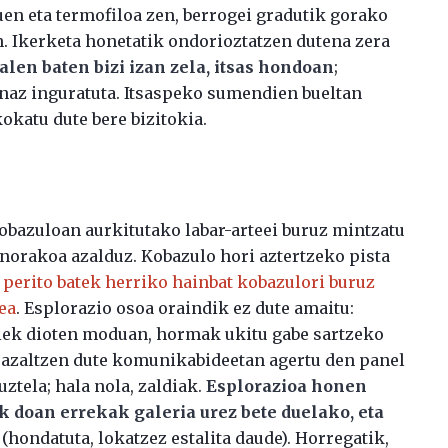
uen eta termofiloa zen, berrogei gradutik gorako
n. Ikerketa honetatik ondorioztatzen dutena zera
en baten bizi izan zela, itsas hondoan
;
naz inguratuta. Itsaspeko sumendien bueltan
okatu dute bere bizitokia.
bazuloan aurkitutako labar-arteei buruz mintzatu
norakoa azalduz. Kobazulo hori aztertzeko pista
 perito batek herriko hainbat kobazulori buruz
ea
. Esplorazio osoa oraindik ez dute amaitu:
aiek dioten moduan, hormak ukitu gabe sartzeko
 azaltzen dute komunikabideetan agertu den panel
uztela; hala nola, zaldiak.
Esplorazioa honen
ik doan errekak galeria urez bete duelako, eta
(hondatuta, lokatzez estalita daude). Horregatik,