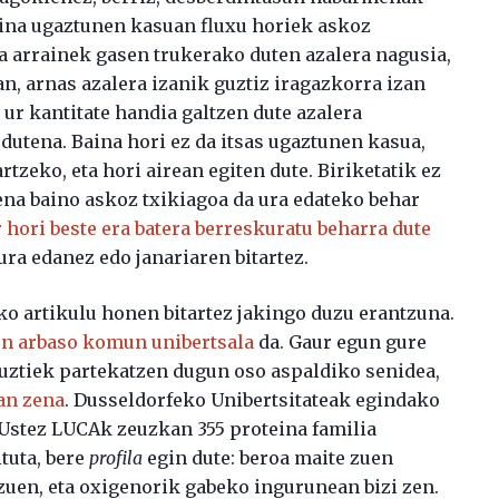
aina ugaztunen kasuan fluxu horiek askoz
a arrainek gasen trukerako duten azalera nagusia,
an, arnas azalera izanik guztiz iragazkorra izan
k ur kantitate handia galtzen dute azalera
dutena. Baina hori ez da itsas ugaztunen kasua,
rtzeko, eta hori airean egiten dute. Biriketatik ez
nena baino askoz txikiagoa da ura edateko behar
 hori beste era batera berreskuratu beharra dute
 ura edanez edo janariaren bitartez.
ko artikulu honen bitartez jakingo duzu erantzuna.
en arbaso komun unibertsala
da. Gaur egun gure
ztiek partekatzen dugun oso aspaldiko senidea,
zan zena
. Dusseldorfeko Unibertsitateak egindako
 Ustez LUCAk zeuzkan 355 proteina familia
ituta, bere
profila
egin dute: beroa maite zuen
uen, eta oxigenorik gabeko ingurunean bizi zen.