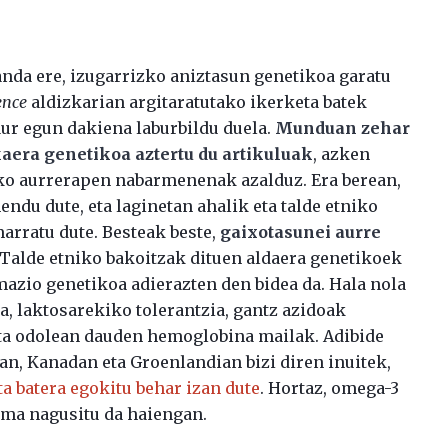
nda ere, izugarrizko aniztasun genetikoa garatu
ence
aldizkarian argitaratutako ikerketa batek
ur egun dakiena laburbildu duela.
Munduan zehar
kaera genetikoa aztertu du artikuluak
, azken
ko aurrerapen nabarmenenak azalduz. Era berean,
du dute, eta laginetan ahalik eta talde etniko
rratu dute. Besteak beste,
gaixotasunei aurre
 Talde etniko bakoitzak dituen aldaera genetikoek
mazio genetikoa adierazten den bidea da. Hala nola
, laktosarekiko tolerantzia, gantz azidoak
eta odolean dauden hemoglobina mailak. Adibide
kan, Kanadan eta Groenlandian bizi diren inuitek,
a batera egokitu behar izan dute
. Hortaz, omega-3
ma nagusitu da haiengan.