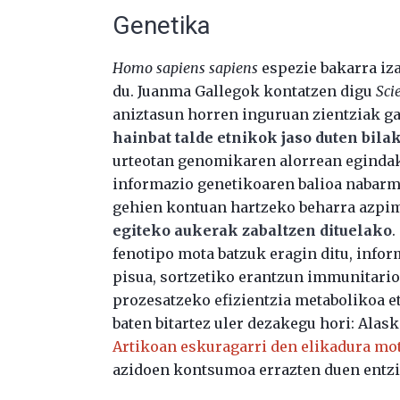
Genetika
Homo sapiens sapiens
espezie bakarra iza
du. Juanma Gallegok kontatzen digu
Sci
aniztasun horren inguruan zientziak ga
hainbat talde etnikok jaso duten bila
urteotan genomikaren alorrean eginda
informazio genetikoaren balioa nabarmen
gehien kontuan hartzeko beharra azpima
egiteko aukerak zabaltzen dituelako
.
fenotipo mota batzuk eragin ditu, infor
pisua, sortzetiko erantzun immunitarioa
prozesatzeko efizientzia metabolikoa 
baten bitartez uler dezakegu hori: Alas
Artikoan eskuragarri den elikadura mot
azidoen kontsumoa errazten duen entzi