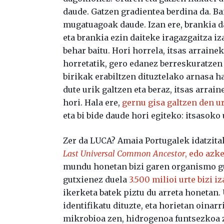
daude. Gatzen gradientea berdina da. B
mugatuagoak daude. Izan ere, brankia d
eta brankia ezin daiteke iragazgaitza iz
behar baitu. Hori horrela, itsas arraine
horretatik, gero edanez berreskuratzen 
birikak erabiltzen dituztelako arnasa ha
dute urik galtzen eta beraz, itsas arrai
hori. Hala ere,
gernu gisa galtzen den ur
eta bi bide daude hori egiteko: itsasoko
Zer da LUCA? Amaia Portugalek idatzita
Last Universal Common Ancestor
, edo azk
mundu honetan bizi garen organismo gu
gutxienez duela
3.500 milioi urte bizi i
ikerketa batek piztu du arreta honetan.
identifikatu dituzte, eta horietan oinarr
mikrobioa zen, hidrogenoa funtsezkoa z