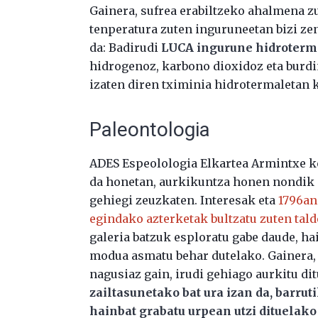
Gainera, sufrea erabiltzeko ahalmena z
tenperatura zuten inguruneetan bizi ze
da: Badirudi
LUCA ingurune hidrotermal
hidrogenoz, karbono dioxidoz eta burdi
izaten diren tximinia hidrotermaletan k
Paleontologia
ADES Espeolologia Elkartea Armintxe ko
da honetan, aurkikuntza honen nondik 
gehiegi zeuzkaten. Interesak eta
1796an
egindako azterketak bultzatu zuten tald
galeria batzuk esploratu gabe daude, h
modua asmatu behar dutelako. Gainera,
nagusiaz gain, irudi gehiago aurkitu dit
zailtasunetako bat ura izan da, barrut
hainbat grabatu urpean utzi dituelako