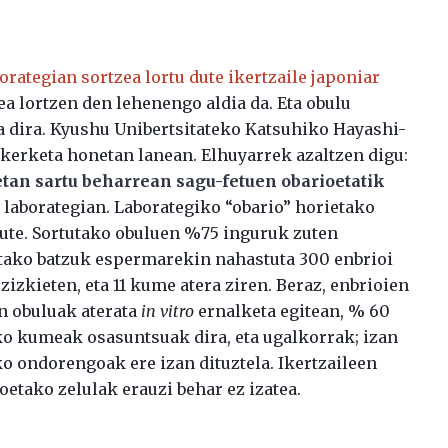
orategian sortzea lortu dute ikertzaile japoniar
ea lortzen den lehenengo aldia da. Eta obulu
 dira. Kyushu Unibertsitateko Katsuhiko Hayashi-
ikerketa honetan lanean. Elhuyarrek azaltzen digu:
tan sartu beharrean sagu-fetuen obarioetatik
e
laborategian. Laborategiko “obario” horietako
dute. Sortutako obuluen %75 inguruk zuten
ako batzuk espermarekin nahastuta 300 enbrioi
zizkieten, eta 11 kume atera ziren. Beraz, enbrioien
n obuluak aterata
in vitro
ernalketa egitean, % 60
ako kumeak osasuntsuak dira, eta ugalkorrak; izan
ko ondorengoak ere izan dituztela. Ikertzaileen
etako zelulak erauzi behar ez izatea.