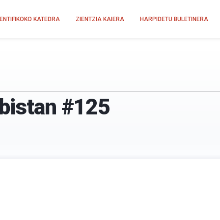
IENTIFIKOKO KATEDRA
ZIENTZIA KAIERA
HARPIDETU BULETINERA
-bistan #125