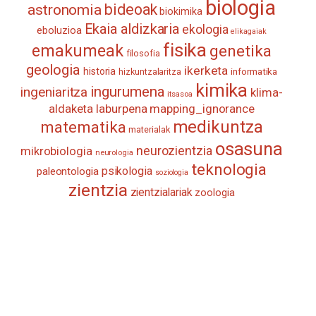
biologia
astronomia
bideoak
biokimika
Ekaia aldizkaria
ekologia
eboluzioa
elikagaiak
fisika
emakumeak
genetika
filosofia
geologia
ikerketa
historia
informatika
hizkuntzalaritza
kimika
ingurumena
ingeniaritza
klima-
itsasoa
aldaketa
laburpena
mapping_ignorance
medikuntza
matematika
materialak
osasuna
neurozientzia
mikrobiologia
neurologia
teknologia
psikologia
paleontologia
soziologia
zientzia
zientzialariak
zoologia