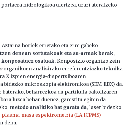
 portaera hidrologikoa ulertzea, urari ateratzeko
 Aztarna horiek erretako eta erre gabeko
tzen denean sortutakoak eta su-armak berak,
o konposatuez osatuak
. Konposizio organiko zein
z-organikoen analisirako erreferentziazko teknika
rra X izpien energia-dispertsiboaren
a bidezko mikroskopia elektronikoa (SEM-EDX) da.
e baterako, beharrezkoa du partikula bakoitzaren
bora luzea behar duenez, garestitu egiten da
eko,
metodo analitiko bat garatu da
, laser bidezko
 plasma-masa espektrometria (LA-ICPMS)
en dena.