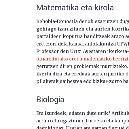
Matematika eta kirola
Behobia-Donostia denok ezagutzen dugu
gehiago izan zituen eta aurten korrik
partaideen kopurua handitzeak arazo ask
ere. Hori dela kausa, antolakuntza UPV
Professor den Urtzi Ayestaren ikerketa-
oinarritutako eredu matematiko berrizt
gertatzen diren problemak murrizteko.
ikertu dira
eta ereduak aurten jarriko d
pilaketak saihestea edo bizkar-zorro b
Biologia
Eta
izurdeek, edaten dute urik?
Artikul
arrain eta ugaztunen barneko eta kanp
dagokionez. Uraren eta gatzen fluxuei 