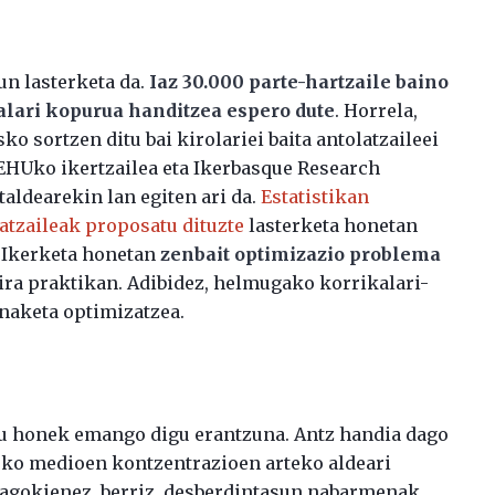
n lasterketa da.
Iaz 30.000 parte-hartzaile baino
alari kopurua handitzea espero dute
. Horrela,
o sortzen ditu bai kirolariei baita antolatzaileei
/EHUko ikertzailea eta Ikerbasque Research
taldearekin lan egiten ari da.
Estatistikan
atzaileak proposatu dituzte
lasterketa honetan
 Ikerketa honetan
zenbait optimizazio problema
ira praktikan. Adibidez, helmugako korrikalari-
anaketa optimizatzea.
u honek emango digu erantzuna. Antz handia dago
oko medioen kontzentrazioen arteko aldeari
dagokienez, berriz, desberdintasun nabarmenak