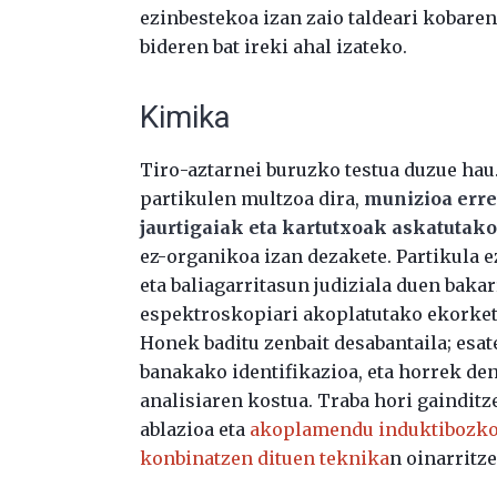
ezinbestekoa izan zaio taldeari kobaren
bideren bat ireki ahal izateko.
Kimika
Tiro-aztarnei buruzko testua duzue hau.
partikulen multzoa dira,
munizioa erre
jaurtigaiak eta kartutxoak askatutak
ez-organikoa izan dezakete.
Partikula e
eta baliagarritasun judiziala duen baka
espektroskopiari akoplatutako ekorket
Honek baditu zenbait desabantaila; esat
banakako identifikazioa, eta horrek den
analisiaren kostua. Traba hori gainditz
ablazioa eta
akoplamendu induktibozko
konbinatzen dituen teknika
n oinarritz