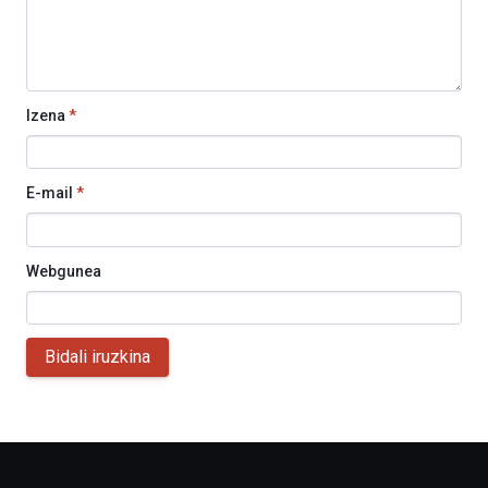
Izena
*
E-mail
*
Webgunea
Bidali iruzkina