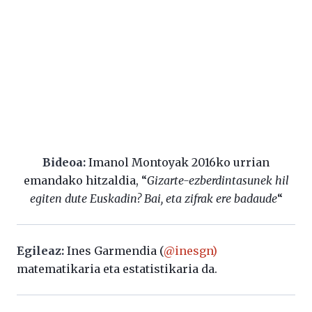
Bideoa:
Imanol Montoyak 2016ko urrian
emandako hitzaldia, “
Gizarte-ezberdintasunek hil
egiten dute Euskadin? Bai, eta zifrak ere badaude
“
Egileaz:
Ines Garmendia (
@inesgn)
matematikaria eta estatistikaria da.