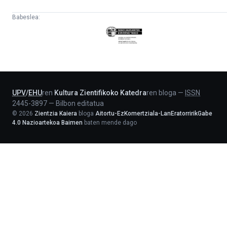
Babeslea:
Eusko
Jaurlaritza
-
Lehendakaritza
UPV
/
EHU
ren
Kultura Zientifikoko Katedra
ren bloga
—
ISSN
2445-3897
—
Bilbon editatua
©
2026
Zientzia Kaiera
bloga
Aitortu-EzKomertziala-LanEratorririkGabe
4.0 Nazioartekoa Baimen
baten mende dago