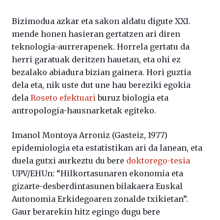
Bizimodua azkar eta sakon aldatu digute XXI.
mende honen hasieran gertatzen ari diren
teknologia-aurrerapenek. Horrela gertatu da
herri garatuak deritzen hauetan, eta ohi ez
bezalako abiadura bizian gainera. Hori guztia
dela eta, nik uste dut une hau bereziki egokia
dela
Roseto efektuari
buruz biologia eta
antropologia-hausnarketak egiteko.
Imanol Montoya Arroniz (Gasteiz, 1977)
epidemiologia eta estatistikan ari da lanean, eta
duela gutxi aurkeztu du bere
doktorego-tesia
UPV/EHUn: “Hilkortasunaren ekonomia eta
gizarte-desberdintasunen bilakaera Euskal
Autonomia Erkidegoaren zonalde txikietan”.
Gaur berarekin hitz egingo dugu bere