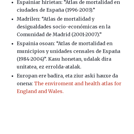
Espainiar hirietan: “Atlas de mortalidad en
ciudades de España (1996-2003).”
Madrilen: “Atlas de mortalidad y
desigualdades socio-económicas en la
Comunidad de Madrid (2001-2007).”
Espainia osoan: “Atlas de mortalidad en
municipios y unidades censales de España
(1984-2004)”. Kasu honetan, udalak dira
unitatea, ez errolda-atalak.
Europan ere badira, eta ziur aski hauxe da
onena:
The enviroment and health atlas for
England and Wales.