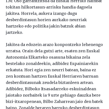
I.M: Oso garrantzitsua da Euskal Herriko hainbat
tokitan hilkortasun-arrisku handia dagoela
jakitea. Horrela, aukera izango dugu
desberdintasun horien aurkako neurriak
hartzeko edo politika jakin batzuk abian
jartzeko.
Jakitea da edozein arazo konpontzeko lehenengo
urratsa. Orain dela gutxi arte, esaten zen Euskal
Autonomia Elkarteko osasuna bikaina zela
bestelako zonaldeekin, adibidez Espainiarekin
erkatuta. Hori egia zen neurri batean, baina ez
zen kontuan hartzen Euskal Herriaren barruan
desberdintasunak zeudela biztanleen artean.
Adibidez, Bilboko Itsasadarreko eskuinaldean
jaiotako norbaitek ia 9 urte gehiago dauzka bere
bizi-itxaropenean, Bilbo Zaharrean jaio den batek
baino. Zonalde beraren barruko desberdintasun