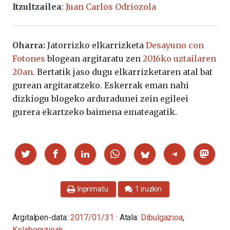
Itzultzailea
:
Juan Carlos Odriozola
Oharra:
Jatorrizko elkarrizketa
Desayuno con
Fotones
blogean argitaratu zen
2016ko uztailaren
20an
. Bertatik jaso dugu elkarrizketaren atal bat
gurean argitaratzeko. Eskerrak eman nahi
dizkiogu blogeko arduradunei zein egileei
gurera ekartzeko baimena emateagatik.
Partekatu
Inprimatu
1 iruzkin
Argitalpen-data:
2017/01/31
· Atala:
Dibulgazioa
,
Kolaborazioak