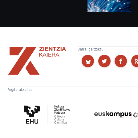
Zientzia
Jarrai gaitzazu:
Kaiera
Argitaratzailea:
Kultura
Euskampus
Zientifikoko
Fundazioa
Katedra