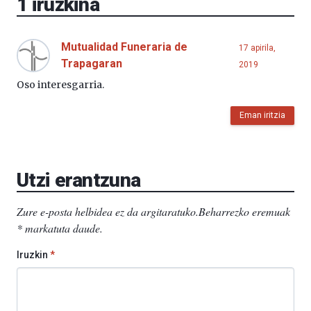
1
iruzkina
Mutualidad Funeraria de
17 apirila,
Trapagaran
2019
Oso interesgarria.
Eman iritzia
Utzi erantzuna
Zure e-posta helbidea ez da argitaratuko.
Beharrezko eremuak
*
markatuta daude
.
Iruzkin
*