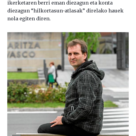
ikerketaren berri eman diezagun eta konta
diezagun “hilkortasun-atlasak” direlako hauek
nola egiten diren.