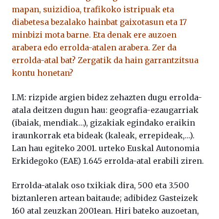
mapan, suizidioa, trafikoko istripuak eta
diabetesa bezalako hainbat gaixotasun eta 17
minbizi mota barne. Eta denak ere auzoen
arabera edo errolda-atalen arabera. Zer da
errolda-atal bat? Zergatik da hain garrantzitsua
kontu honetan?
I.M: rizpide argien bidez zehazten dugu errolda-
atala deitzen dugun hau: geografia-ezaugarriak
(ibaiak, mendiak…), gizakiak egindako eraikin
iraunkorrak eta bideak (kaleak, errepideak,…).
Lan hau egiteko 2001. urteko Euskal Autonomia
Erkidegoko (EAE) 1.645 errolda-atal erabili ziren.
Errolda-atalak oso txikiak dira, 500 eta 3.500
biztanleren artean baitaude; adibidez Gasteizek
160 atal zeuzkan 2001ean. Hiri bateko auzoetan,