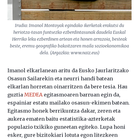
Irudia: Imanol Montoyak egindako ikerketak erakutsi du
heriotza-tasan funtsezko ezberdintasunak daudela Euskal
Herriko leku ezberdinen artean eta honen arrazoia, besteak
beste, eremu geografiko bakoitzaren maila sozioekonomikoa
dela. (Argazkia: www.naiz.eus)
Imanol elkarlanean aritu da Eusko Jaurlaritzako
Osasun Sailarekin eta neurri handi batean
elkarlan horretan oinarritzen da bere tesia. Hau
guztia
MEDEA
egitasmoaren barruan egin da,
espainiar estatu mailako osasun-ekimen batean.
Egitasmo honek berrikuntza dakar, zeren eta
aukera ematen baitu estatistika-azterketak
populazio txikiko guneetan egiteko. Lupa honi
esker, gure bizitokiari lotuta egon litezkeen