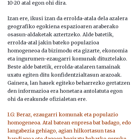
10-20 atal egon ohi dira.
Izan ere, ikusi izan da errolda-atala dela azalera
geografiko egokiena espazioaren araberako
osasun-aldaketak aztertzeko. Alde batetik,
errolda-atal jakin bateko populazioa
homogeneoa da bizimodu eta gizarte, ekonomia
eta ingurumen-ezaugarri komunak dituztelako.
Beste alde batetik, errolda-atalaren tamainak
uxatu egiten ditu konfidentzialtasun arazoak.
Gainera, lan hauek egiteko beharrezko gertatzen
den informazioa era honetara antolatuta egon
ohi da erakunde ofizialetan ere.
I.G: Beraz, ezaugarri komunak eta populazio
homogeneoa. Atal batean enpresa bat badago, edo
langabezia gehiago, agian hilkortasun tasa
handiagoa ote dagoen begiratu beharko genuke.