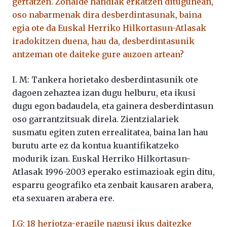
gertatzen. Zonalde handiak erkatzen ditugunean,
oso nabarmenak dira desberdintasunak, baina
egia ote da Euskal Herriko Hilkortasun-Atlasak
iradokitzen duena, hau da, desberdintasunik
antzeman ote daiteke gure auzoen artean?
I. M: Tankera horietako desberdintasunik ote
dagoen zehaztea izan dugu helburu, eta ikusi
dugu egon badaudela, eta gainera desberdintasun
oso garrantzitsuak direla. Zientzialariek
susmatu egiten zuten errealitatea, baina lan hau
burutu arte ez da kontua kuantifikatzeko
modurik izan. Euskal Herriko Hilkortasun-
Atlasak 1996-2003 eperako estimazioak egin ditu,
esparru geografiko eta zenbait kausaren arabera,
eta sexuaren arabera ere.
I.G: 18 heriotza-eragile nagusi ikus daitezke