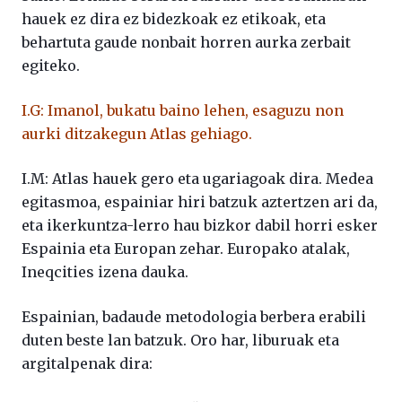
hauek ez dira ez bidezkoak ez etikoak, eta
behartuta gaude nonbait horren aurka zerbait
egiteko.
I.G: Imanol, bukatu baino lehen, esaguzu non
aurki ditzakegun Atlas gehiago.
I.M: Atlas hauek gero eta ugariagoak dira. Medea
egitasmoa, espainiar hiri batzuk aztertzen ari da,
eta ikerkuntza-lerro hau bizkor dabil horri esker
Espainia eta Europan zehar. Europako atalak,
Ineqcities izena dauka.
Espainian, badaude metodologia berbera erabili
duten beste lan batzuk. Oro har, liburuak eta
argitalpenak dira: