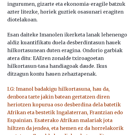
ingurumen, gizarte eta ekonomia-eragile batzuk
azter litezke, horiek guztiek osasunari eragiten
diotelakoan.
Esan daiteke Imanolen ikerketa lanak lehenengo
aldiz kuantifikatu duela desberdintasun hauek
hilkortasunean duten eragina. Ondorio garbiak
atera ditu: EAEren zonalde txiroagoetan
hilkortasun-tasa handiagoak daude. Ikus
ditzagun kontu hauen zehaztapenak.
I.G: Imanol badakigu hilkortasuna, hau da,
denbora tarte jakin batean gertatzen diren
heriotzen kopurua oso desberdina dela batetik
Afrikan eta bestetik Ingalaterran, Frantzian edo
Espainian. Esaterako Afrikan malariak jota
hiltzen da jendea, eta hemen ez da horrelakorik