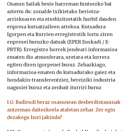
Osasun Sailak beste harreman funtsezko bat
aztertu du: zonalde txikietako heriotza-
arriskuaren eta etxebizitzetatik hurbil dauden
enpresa kutsatzaileen artekoa. Kutsadura
Igorpen eta Iturrien erregistrotik lortu ziren
enpresei buruzko datuak (EPER Euskadi / E-
PRTR). Erregistro horrek jendeari informazioa
ematen dio atmosferara, uretara eta lurrera
egiten diren igorpenei buruz. Zehazkiago,
informazioa ematen du kutsadurako gaiez eta
hondakin-transferentziez, bereiziki industria
nagusiei buruz eta zenbait iturriri buruz
I.G: Badirudi beraz osasunean desberdintasunak
antzeman daitezkeela ataletan zehar. Zer egin
dezakegu hori jakinda?