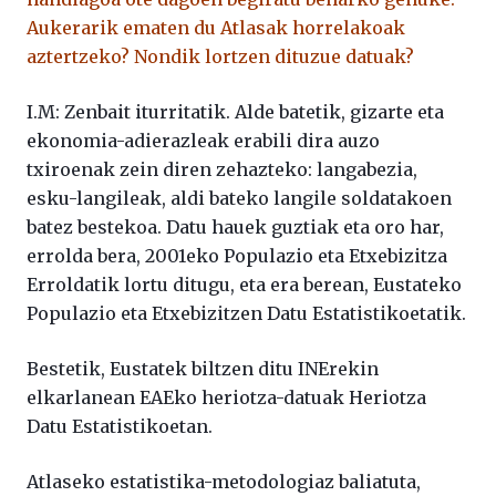
Aukerarik ematen du Atlasak horrelakoak
aztertzeko? Nondik lortzen dituzue datuak?
I.M: Zenbait iturritatik. Alde batetik, gizarte eta
ekonomia-adierazleak erabili dira auzo
txiroenak zein diren zehazteko: langabezia,
esku-langileak, aldi bateko langile soldatakoen
batez bestekoa. Datu hauek guztiak eta oro har,
errolda bera, 2001eko Populazio eta Etxebizitza
Erroldatik lortu ditugu, eta era berean, Eustateko
Populazio eta Etxebizitzen Datu Estatistikoetatik.
Bestetik, Eustatek biltzen ditu INErekin
elkarlanean EAEko heriotza-datuak Heriotza
Datu Estatistikoetan.
Atlaseko estatistika-metodologiaz baliatuta,