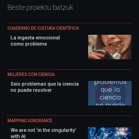
Beste proiektu batzuk
CUADERNO DE CULTURA CIENTÍFICA
La ingesta emocional
como problema
MUJERES CON CIENCIA
Seis problemas que la ciencia
no puede resolver
MAPPING IGNORANCE
We are not ‘in the singularity’
with AI.