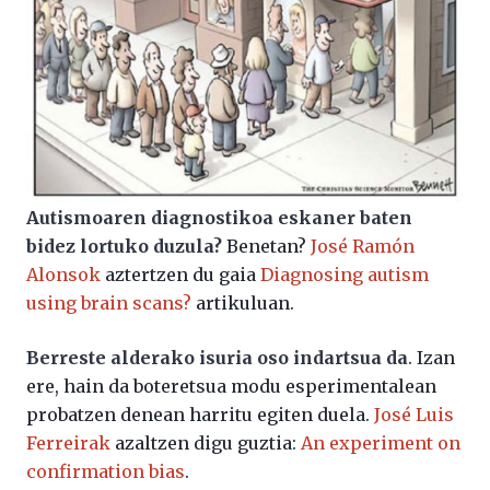
Autismoaren diagnostikoa eskaner baten
bidez lortuko duzula?
Benetan?
José Ramón
Alonsok
aztertzen du gaia
Diagnosing autism
using brain scans?
artikuluan.
Berreste alderako isuria oso indartsua da
. Izan
ere, hain da boteretsua modu esperimentalean
probatzen denean harritu egiten duela.
José Luis
Ferreirak
azaltzen digu guztia:
An experiment on
confirmation bias
.