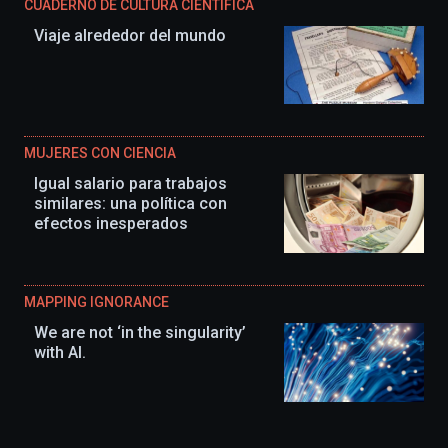
CUADERNO DE CULTURA CIENTÍFICA
Viaje alrededor del mundo
MUJERES CON CIENCIA
Igual salario para trabajos
similares: una política con
efectos inesperados
MAPPING IGNORANCE
We are not ‘in the singularity’
with AI.