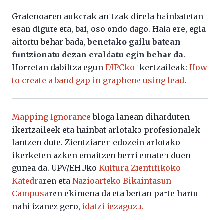
Grafenoaren aukerak anitzak direla hainbatetan
esan digute eta, bai, oso ondo dago. Hala ere, egia
aitortu behar bada,
benetako gailu batean
funtzionatu dezan eraldatu egin behar da
.
Horretan dabiltza egun
DIPCko
ikertzaileak:
How
to create a band gap in graphene using lead
.
Mapping Ignorance
bloga lanean diharduten
ikertzaileek eta hainbat arlotako profesionalek
lantzen dute. Zientziaren edozein arlotako
ikerketen azken emaitzen berri ematen duen
gunea da. UPV/EHUko
Kultura Zientifikoko
Katedra
ren eta
Nazioarteko Bikaintasun
Campusa
ren ekimena da eta bertan parte hartu
nahi izanez gero,
idatzi iezaguzu.