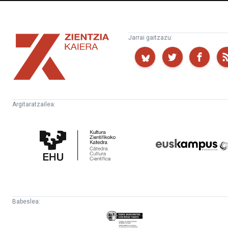
Zientzia
Jarrai gaitzazu:
Kaiera
Argitaratzailea:
Kultura
Euskampus
Zientifikoko
Fundazioa
Katedra
Babeslea:
Eusko