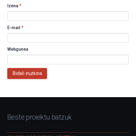
Izena
*
E-mail
*
Webgunea
Bidali iruzkina
Beste proiektu batzuk