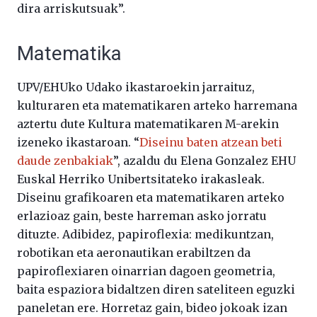
dira arriskutsuak”.
Matematika
UPV/EHUko Udako ikastaroekin jarraituz,
kulturaren eta matematikaren arteko harremana
aztertu dute Kultura matematikaren M-arekin
izeneko ikastaroan. “
Diseinu baten atzean beti
daude zenbakiak
”, azaldu du Elena Gonzalez EHU
Euskal Herriko Unibertsitateko irakasleak.
Diseinu grafikoaren eta matematikaren arteko
erlazioaz gain, beste harreman asko jorratu
dituzte. Adibidez, papiroflexia: medikuntzan,
robotikan eta aeronautikan erabiltzen da
papiroflexiaren oinarrian dagoen geometria,
baita espaziora bidaltzen diren sateliteen eguzki
paneletan ere. Horretaz gain, bideo jokoak izan