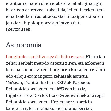
erantzun ematen duen erabateko ahalegina egin
bitartean aztertzea erabaki da, lehen ikerketaren
emaitzak kontrastatzeko. Garun oxigenazioaren
jaitsiera hipokapniarekin lotzen dute
ikertzaileek.
Astronomia
Longitudea aurkitzea ez da hain erraza
. Historian
zehar zenbait metodo aztertu ziren, eta azkenean
bi nabarmendu ziren: Ilargiaren kokapena erabili
edo erloju eramangarri zehatzak asmatu.
1667.ean, Frantziako Luis XXIV.ak Pariseko
Behatokia sortu zuen eta 1657.ean berriz,
Ingalaterrako Carlos II.ak, Greenwicheko Errege
Behatokia sortu zuen. Horien sorrerarekin
batera, erreferentziazko meridiano berriak