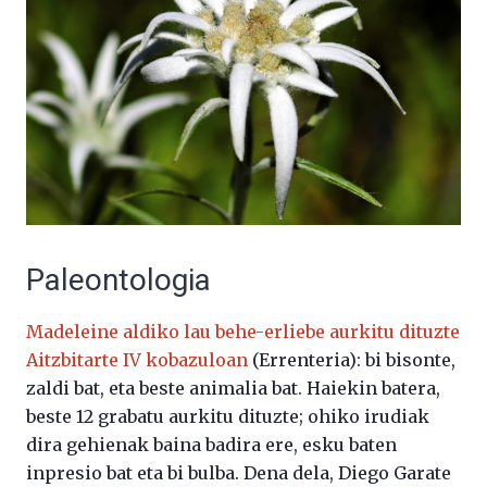
Paleontologia
Madeleine aldiko lau behe-erliebe aurkitu dituzte
Aitzbitarte IV kobazuloan
(Errenteria): bi bisonte,
zaldi bat, eta beste animalia bat. Haiekin batera,
beste 12 grabatu aurkitu dituzte; ohiko irudiak
dira gehienak baina badira ere, esku baten
inpresio bat eta bi bulba. Dena dela, Diego Garate