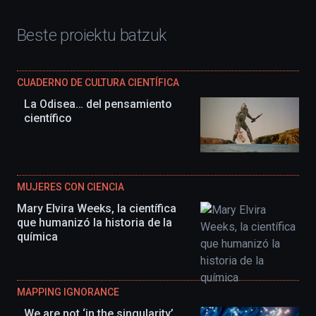
Beste proiektu batzuk
CUADERNO DE CULTURA CIENTÍFICA
La Odisea… del pensamiento
científico
MUJERES CON CIENCIA
Mary Elvira Weeks, la científica
que humanizó la historia de la
química
MAPPING IGNORANCE
We are not ‘in the singularity’