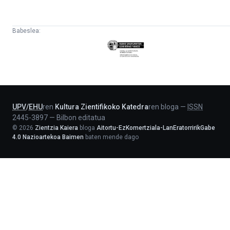
Babeslea:
Eusko
Jaurlaritza
-
Lehendakaritza
UPV
/
EHU
ren
Kultura Zientifikoko Katedra
ren bloga
—
ISSN
2445-3897
—
Bilbon editatua
©
2026
Zientzia Kaiera
bloga
Aitortu-EzKomertziala-LanEratorririkGabe
4.0 Nazioartekoa Baimen
baten mende dago