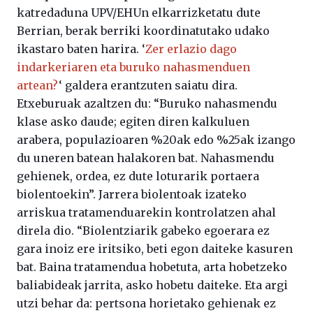
katredaduna UPV/EHUn elkarrizketatu dute
Berrian, berak berriki koordinatutako udako
ikastaro baten harira. ‘
Zer erlazio dago
indarkeriaren eta buruko nahasmenduen
artean?
‘ galdera erantzuten saiatu dira.
Etxeburuak azaltzen du: “Buruko nahasmendu
klase asko daude; egiten diren kalkuluen
arabera, populazioaren %20ak edo %25ak izango
du uneren batean halakoren bat. Nahasmendu
gehienek, ordea, ez dute loturarik portaera
biolentoekin”. Jarrera biolentoak izateko
arriskua tratamenduarekin kontrolatzen ahal
direla dio. “Biolentziarik gabeko egoerara ez
gara inoiz ere iritsiko, beti egon daiteke kasuren
bat. Baina tratamendua hobetuta, arta hobetzeko
baliabideak jarrita, asko hobetu daiteke. Eta argi
utzi behar da: pertsona horietako gehienak ez