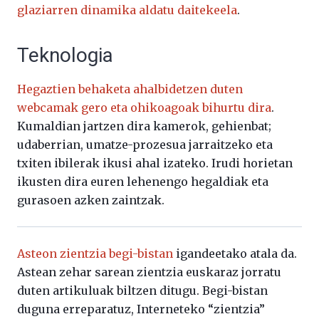
glaziarren dinamika aldatu daitekeela
.
Teknologia
Hegaztien behaketa ahalbidetzen duten
webcamak gero eta ohikoagoak bihurtu dira
.
Kumaldian jartzen dira kamerok, gehienbat;
udaberrian, umatze-prozesua jarraitzeko eta
txiten ibilerak ikusi ahal izateko. Irudi horietan
ikusten dira euren lehenengo hegaldiak eta
gurasoen azken zaintzak.
Asteon zientzia begi-bistan
igandeetako atala da.
Astean zehar sarean zientzia euskaraz jorratu
duten artikuluak biltzen ditugu. Begi-bistan
duguna erreparatuz, Interneteko “zientzia”