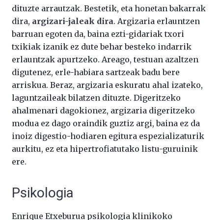
dituzte arrautzak. Bestetik, eta honetan bakarrak
dira,
argizari-jaleak dira
. Argizaria erlauntzen
barruan egoten da, baina ezti-gidariak txori
txikiak izanik ez dute behar besteko indarrik
erlauntzak apurtzeko. Areago, testuan azaltzen
digutenez, erle-habiara sartzeak badu bere
arriskua. Beraz, argizaria eskuratu ahal izateko,
laguntzaileak bilatzen dituzte. Digeritzeko
ahalmenari dagokionez, argizaria digeritzeko
modua ez dago oraindik guztiz argi, baina ez da
inoiz digestio-hodiaren egitura espezializaturik
aurkitu, ez eta hipertrofiatutako listu-guruinik
ere.
Psikologia
Enrique Etxeburua psikologia klinikoko