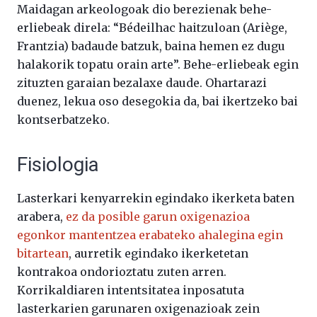
Maidagan arkeologoak dio berezienak behe-
erliebeak direla: “Bédeilhac haitzuloan (Ariège,
Frantzia) badaude batzuk, baina hemen ez dugu
halakorik topatu orain arte”. Behe-erliebeak egin
zituzten garaian bezalaxe daude. Ohartarazi
duenez, lekua oso desegokia da, bai ikertzeko bai
kontserbatzeko.
Fisiologia
Lasterkari kenyarrekin egindako ikerketa baten
arabera,
ez da posible garun oxigenazioa
egonkor mantentzea erabateko ahalegina egin
bitartean
, aurretik egindako ikerketetan
kontrakoa ondorioztatu zuten arren.
Korrikaldiaren intentsitatea inposatuta
lasterkarien garunaren oxigenazioak zein