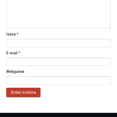
Izena
*
E-mail
*
Webgunea
Bidali iruzkina