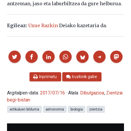
antzeman, jaso eta laburbiltzea da gure helburua.
Egileaz:
Uxue Razkin
Deiako kazetaria da.
Partekatu
Inprimatu
Iruzkinik gabe
Argitalpen-data:
2017/07/16
· Atala:
Dibulgazioa
,
Zientzia
begi-bistan
artikuluen bilduma
astronomia
biologia
zientzia