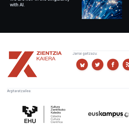
with AI.
Zientzia
Jarrai gaitzazu:
Kaiera
Argitaratzailea:
Kultura
Euskampus
Zientifikoko
Fundazioa
Katedra