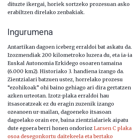
dituzte ikergai, horiek sortzeko prozesuan asko
erabiltzen direlako zenbakiak.
Ingurumena
Antartikan dagoen iceberg erraldoi bat askatu da.
Izozmendiak 200 kilometroko luzera du, eta ia-ia
Euskal Autonomia Erkidego osoaren tamaina
(6.000 km2). Historiako 3. handiena izango da.
Zientzialari batzuen ustez, horrelako prozesu
“ezohikoak” ohi baino gehiago ari dira gertatzen
azken urteotan. Izotz-plaka erraldoi hau
itsasoratzeak ez du eragin zuzenik izango
ozeanoen ur-mailan, dagoeneko itsasoan
dagoelako orain ere, baina zientzialariek aipatu
dute egoera berri honen ondorioz
Larsen C plaka
osoa desegonkortu daitekeela eta bertako