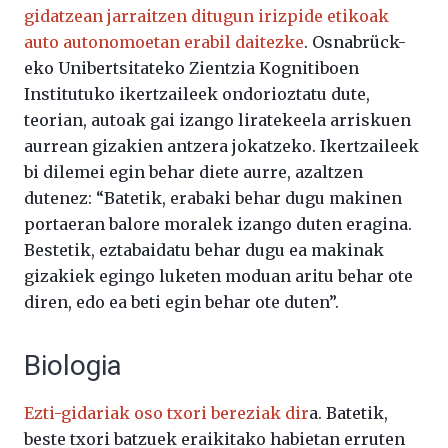
gidatzean jarraitzen ditugun irizpide etikoak
auto autonomoetan erabil daitezke
. Osnabrück-
eko Unibertsitateko Zientzia Kognitiboen
Institutuko ikertzaileek ondorioztatu dute,
teorian, autoak gai izango liratekeela arriskuen
aurrean gizakien antzera jokatzeko. Ikertzaileek
bi dilemei egin behar diete aurre, azaltzen
dutenez: “Batetik, erabaki behar dugu makinen
portaeran balore moralek izango duten eragina.
Bestetik, eztabaidatu behar dugu ea makinak
gizakiek egingo luketen moduan aritu behar ote
diren, edo ea beti egin behar ote duten”.
Biologia
Ezti-gidariak oso txori bereziak dir
a. Batetik,
beste txori batzuek eraikitako habietan erruten