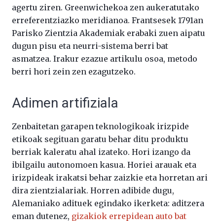
agertu ziren. Greenwichekoa zen aukeratutako
erreferentziazko meridianoa. Frantsesek 1791an
Parisko Zientzia Akademiak erabaki zuen aipatu
dugun pisu eta neurri-sistema berri bat
asmatzea. Irakur ezazue artikulu osoa, metodo
berri hori zein zen ezagutzeko.
Adimen artifiziala
Zenbaitetan garapen teknologikoak irizpide
etikoak segituan garatu behar ditu produktu
berriak kaleratu ahal izateko. Hori izango da
ibilgailu autonomoen kasua. Horiei arauak eta
irizpideak irakatsi behar zaizkie eta horretan ari
dira zientzialariak. Horren adibide dugu,
Alemaniako adituek egindako ikerketa: aditzera
eman dutenez,
gizakiok errepidean auto bat