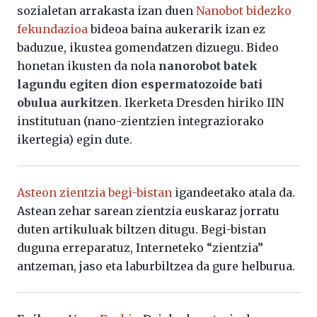
sozialetan arrakasta izan duen
Nanobot bidezko
fekundazioa
bideoa baina aukerarik izan ez
baduzue, ikustea gomendatzen dizuegu. Bideo
honetan ikusten da nola
nanorobot batek
lagundu egiten dion espermatozoide bati
obulua aurkitzen
. Ikerketa Dresden hiriko IIN
institutuan (nano-zientzien integraziorako
ikertegia) egin dute.
Asteon zientzia begi-bistan
igandeetako atala da.
Astean zehar sarean zientzia euskaraz jorratu
duten artikuluak biltzen ditugu. Begi-bistan
duguna erreparatuz, Interneteko “zientzia”
antzeman, jaso eta laburbiltzea da gure helburua.