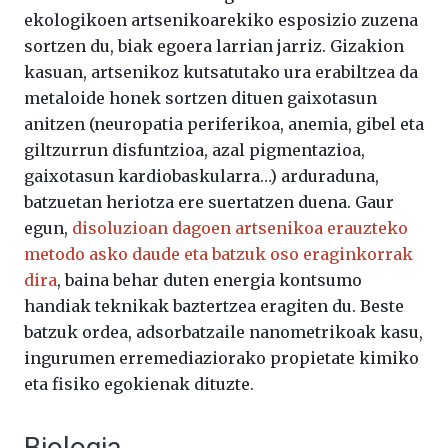
ekologikoen artsenikoarekiko esposizio zuzena
sortzen du, biak egoera larrian jarriz. Gizakion
kasuan, artsenikoz kutsatutako ura erabiltzea da
metaloide honek sortzen dituen gaixotasun
anitzen (neuropatia periferikoa, anemia, gibel eta
giltzurrun disfuntzioa, azal pigmentazioa,
gaixotasun kardiobaskularra…) arduraduna,
batzuetan heriotza ere suertatzen duena. Gaur
egun,
disoluzioan dagoen artsenikoa erauzteko
metodo asko daude eta batzuk oso eraginkorrak
dira
, baina behar duten energia kontsumo
handiak teknikak baztertzea eragiten du. Beste
batzuk ordea, adsorbatzaile nanometrikoak kasu,
ingurumen erremediaziorako propietate kimiko
eta fisiko egokienak dituzte.
Biologia