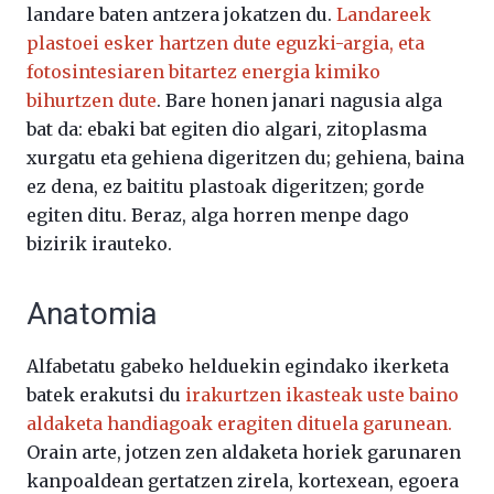
landare baten antzera jokatzen du.
Landareek
plastoei esker hartzen dute eguzki-argia, eta
fotosintesiaren bitartez energia kimiko
bihurtzen dute
. Bare honen janari nagusia alga
bat da: ebaki bat egiten dio algari, zitoplasma
xurgatu eta gehiena digeritzen du; gehiena, baina
ez dena, ez baititu plastoak digeritzen; gorde
egiten ditu. Beraz, alga horren menpe dago
bizirik irauteko.
Anatomia
Alfabetatu gabeko helduekin egindako ikerketa
batek erakutsi du
irakurtzen ikasteak uste baino
aldaketa handiagoak eragiten dituela garunean.
Orain arte, jotzen zen aldaketa horiek garunaren
kanpoaldean gertatzen zirela, kortexean, egoera