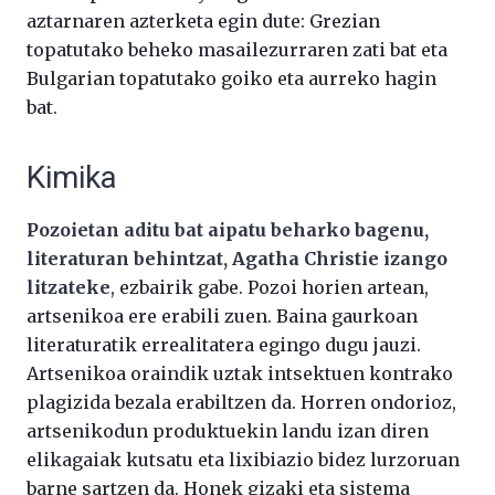
aztarnaren azterketa egin dute: Grezian
topatutako beheko masailezurraren zati bat eta
Bulgarian topatutako goiko eta aurreko hagin
bat.
Kimika
Pozoietan aditu bat aipatu beharko bagenu,
literaturan behintzat, Agatha Christie izango
litzateke
, ezbairik gabe. Pozoi horien artean,
artsenikoa ere erabili zuen. Baina gaurkoan
literaturatik errealitatera egingo dugu jauzi.
Artsenikoa oraindik uztak intsektuen kontrako
plagizida bezala erabiltzen da. Horren ondorioz,
artsenikodun produktuekin landu izan diren
elikagaiak kutsatu eta lixibiazio bidez lurzoruan
barne sartzen da. Honek gizaki eta sistema