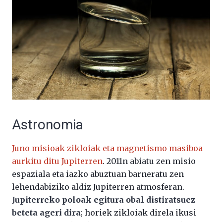
Astronomia
Juno misioak zikloiak eta magnetismo masiboa
aurkitu ditu Jupiterren
. 2011n abiatu zen misio
espaziala eta iazko abuztuan barneratu zen
lehendabiziko aldiz Jupiterren atmosferan.
Jupiterreko poloak egitura obal distiratsuez
beteta ageri dira
; horiek zikloiak direla ikusi