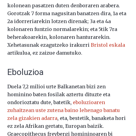
kolonean pasatzen duten denboraren arabera.
Gorotzak 7 forma nagusitan banatzen dira, 1a eta
2a idorreriarekin lotzen direnak; 3a eta 4a
kolonaren funtzio normalarekin; eta 5tik 7ra
beherakoarekin, kolonaren hanturarekin.
Xehetasunak ezagutzeko irakurri
Bristol eskala
artikulua, ez zaizue damutuko.
Eboluzioa
Duela 7,2 milioi urte Balkanetan bizi zen
hominino baten fosilak aztertu dituzte eta
ondorioztatu dute, batetik,
eboluzioaren
zuhaitzean uste zutena baino lehenago banatu
zela gizakien adarra
, eta, bestetik, banaketa hori
ez zela Afrikan gertatu, Europan baizik.
Graecopithecus freybergi homininoaren bi