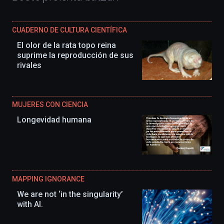
CUADERNO DE CULTURA CIENTÍFICA
El olor de la rata topo reina
suprime la reproducción de sus
rivales
MUJERES CON CIENCIA
Longevidad humana
MAPPING IGNORANCE
We are not ‘in the singularity’
with AI.