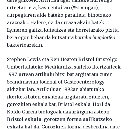
urteetan, eta, kasu gutxitan (%15engan),
aurpegiaren alde bateko paralisia, bihotzeko
arazoak… Halere, ez da erraza akain batek
Lymeren gaitza kutsatzea eta horretarako piztia
bera egon behar da kutsatuta
borrelia burgdorferi
bakterioarekin.
Stephen Lewis eta Ken Heaton Bristol Bristolgo
Unibertsitateko Medikuntza saileko ikertzaileek
1997. urtean artikulu bitxi bat argitaratu zuten
Scandinavian Journal of Gastroenterology
aldizkarian. Artikuluan 1992an abiatutako
ikerketa baten emaitzak argitaratu zituzten,
gorozkien eskala bat, Bristol eskala. Hori da
Koldo Garcia biologoak dakarkiguna asteon.
Bristol eskala, gorotzen forma sailkatzeko
eskala bat da
. Gorozkiek forma desberdina dute