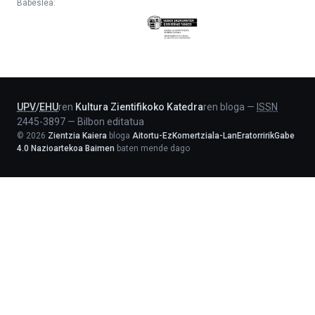
Babeslea:
Eusko
Jaurlaritza
-
Lehendakaritza
UPV
/
EHU
ren
Kultura Zientifikoko Katedra
ren bloga
—
ISSN
2445-3897
—
Bilbon editatua
©
2026
Zientzia Kaiera
bloga
Aitortu-EzKomertziala-LanEratorririkGabe
4.0 Nazioartekoa Baimen
baten mende dago