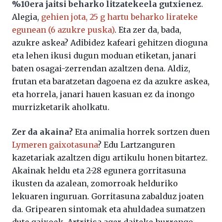
%10era jaitsi beharko litzatekeela gutxienez
.
Alegia,
gehien jota, 25 g hartu beharko lirateke
egunean (6 azukre puska)
. Eta zer da, bada,
azukre askea? Adibidez kafeari gehitzen dioguna
eta lehen ikusi dugun moduan etiketan, janari
baten osagai-zerrendan azaltzen dena. Aldiz,
frutan eta baratzetan dagoena ez da azukre askea,
eta horrela, janari hauen kasuan ez da inongo
murrizketarik aholkatu.
Zer da akaina?
Eta animalia horrek sortzen duen
Lymeren gaixotasuna
? Edu Lartzanguren
kazetariak azaltzen digu artikulu honen bitartez.
Akainak heldu eta 2-28 egunera gorritasuna
ikusten da azalean, zomorroak helduriko
lekuaren inguruan. Gorritasuna zabalduz joaten
da. Gripearen sintomak eta ahuldadea sumatzen
dute gaixoek. Artritisa ager daiteke hurrengo