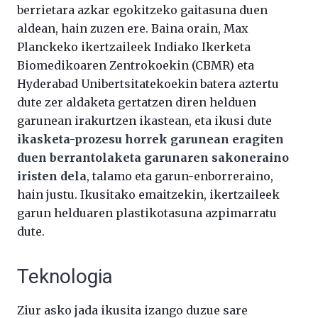
berrietara azkar egokitzeko gaitasuna duen
aldean, hain zuzen ere. Baina orain, Max
Planckeko ikertzaileek Indiako Ikerketa
Biomedikoaren Zentrokoekin (CBMR) eta
Hyderabad Unibertsitatekoekin batera aztertu
dute zer aldaketa gertatzen diren helduen
garunean irakurtzen ikastean, eta ikusi dute
ikasketa-prozesu horrek garunean eragiten
duen berrantolaketa garunaren sakoneraino
iristen dela
, talamo eta garun-enborreraino,
hain justu. Ikusitako emaitzekin, ikertzaileek
garun helduaren plastikotasuna azpimarratu
dute.
Teknologia
Ziur asko jada ikusita izango duzue sare