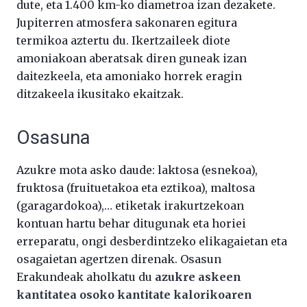
dute, eta 1.400 km-ko diametroa izan dezakete.
Jupiterren atmosfera sakonaren egitura
termikoa aztertu du. Ikertzaileek diote
amoniakoan aberatsak diren guneak izan
daitezkeela, eta amoniako horrek eragin
ditzakeela ikusitako ekaitzak.
Osasuna
Azukre mota asko daude: laktosa (esnekoa),
fruktosa (fruituetakoa eta eztikoa), maltosa
(garagardokoa),… etiketak irakurtzekoan
kontuan hartu behar ditugunak eta horiei
erreparatu, ongi desberdintzeko elikagaietan eta
osagaietan agertzen direnak. Osasun
Erakundeak aholkatu du
azukre askeen
kantitatea osoko kantitate kalorikoaren