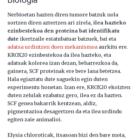
Nerbioetan hazten diren tumore batzuk nola
sortzen diren aztertzen ari zirela,
ilea hazteko
ezinbestekoa den proteina bat identifikatu
dute
ikertzaile estatubatuar batzuek, bai eta
adatsa urdintzen duen mekanismoa
aurkitu ere.
KROX20 ezinbestekoa da ilea hazteko, eta
adatsak kolorea izan dezan, beharrezkoa da,
gainera, SCF proteinak ere bere lana betetzea.
Hala egiaztatu dute saguekin egin duten
esperimentu honetan. Izan ere, KROX20 ekoizten
duten zelulak ezabatuz gero, ilea ez da hazten.
SCF genea bakarrik kentzean, aldiz,
pigmentazioa desagertzen da eta ilea urdindu
egiten zaie animalioi.
Elysia chloroticak, itsasoan bizi den bare mota,