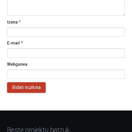
Izena
*
E-mail
*
Webgunea
Bidali iruzkina
Beste proiektu batzuk