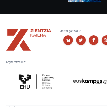
Zientzia
Jarrai gaitzazu:
Kaiera
Argitaratzailea:
Kultura
Euskampus
Zientifikoko
Fundazioa
Katedra