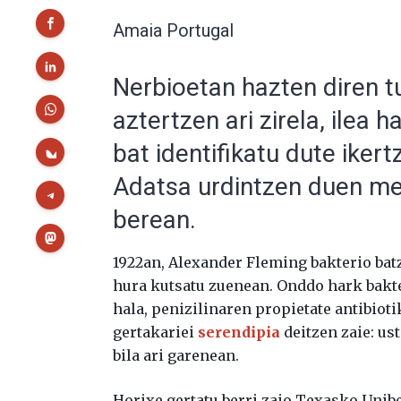
Amaia Portugal
Nerbioetan hazten diren t
aztertzen ari zirela, ilea
bat identifikatu dute iker
Adatsa urdintzen duen mek
berean.
1922an, Alexander Fleming bakterio batz
hura kutsatu zuenean. Onddo hark bakter
hala, penizilinaren propietate antibiot
gertakariei
serendipia
deitzen zaie: us
bila ari garenean.
Horixe gertatu berri zaio Texasko Unib