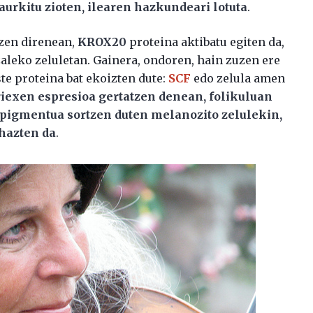
aurkitu zioten, ilearen hazkundeari lotuta
.
tzen direnean,
KROX20
proteina aktibatu egiten da,
aleko zeluletan. Gainera, ondoren, hain zuzen ere
te proteina bat ekoizten dute:
SCF
edo zelula amen
riexen espresioa gertatzen denean, folikuluan
e pigmentua sortzen duten melanozito zelulekin,
 hazten da
.