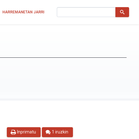
Bilatu
HARREMANETAN JARRI
Inprimatu
1 iruzkin