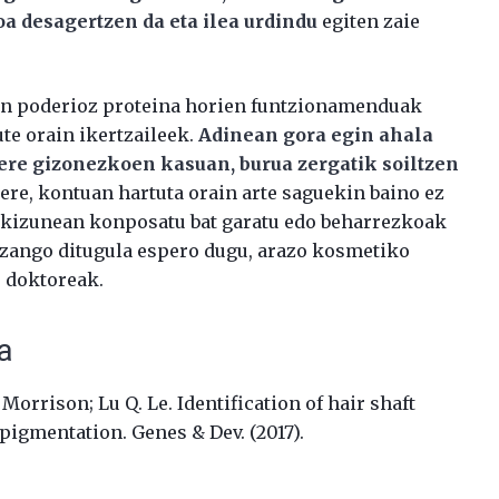
a desagertzen da eta ilea urdindu
egiten zaie
n poderioz proteina horien funtzionamenduak
ute orain ikertzaileek.
Adinean gora egin ahala
z ere gizonezkoen kasuan, burua zergatik soiltzen
iere, kontuan hartuta orain arte saguekin baino ez
orkizunean konposatu bat garatu edo beharrezkoak
izango ditugula espero dugu, arazo kosmetiko
e doktoreak.
oa
Morrison; Lu Q. Le. Identification of hair shaft
 pigmentation. Genes & Dev. (2017).