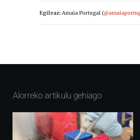
Egileaz:
Amaia Portugal (
@amaiaportug
Alorreko artikulu gehiago