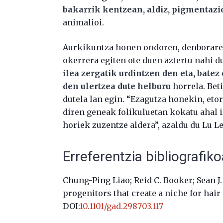
bakarrik kentzean, aldiz, pigmentazio
animalioi.
Aurkikuntza honen ondoren, denborare
okerrera egiten ote duen aztertu nahi d
ilea zergatik urdintzen den eta, bate
den ulertzea dute helburu
horrela. Bet
dutela lan egin. “Ezagutza honekin, et
diren geneak folikuluetan kokatu ahal 
horiek zuzentze aldera”, azaldu du Lu L
Erreferentzia bibliografik
Chung-Ping Liao; Reid C. Booker; Sean J. 
progenitors that create a niche for hair
DOI:
10.1101/gad.298703.117