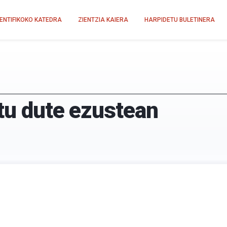
IENTIFIKOKO KATEDRA
ZIENTZIA KAIERA
HARPIDETU BULETINERA
itu dute ezustean