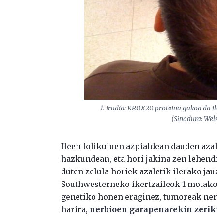
1. irudia: KROX20 proteina gakoa da i
(Sinadura: Wels
Ileen folikuluen azpialdean dauden aza
hazkundean, eta hori jakina zen lehendi
duten zelula horiek azaletik ilerako jau
Southwesterneko ikertzaileok 1 motako 
genetiko honen eraginez, tumoreak nerb
harira,
nerbioen garapenarekin zeriku