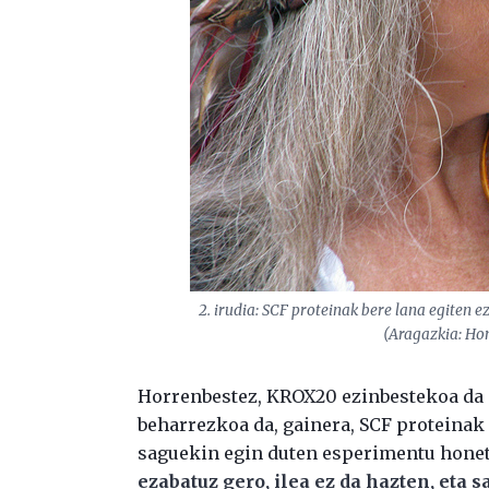
2. irudia: SCF proteinak bere lana egiten 
(Aragazkia: Hom
Horrenbestez, KROX20 ezinbestekoa da i
beharrezkoa da, gainera, SCF proteinak e
saguekin egin duten esperimentu honet
ezabatuz gero, ilea ez da hazten, eta 