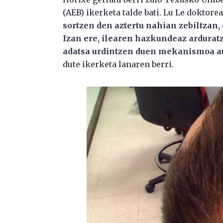
(AEB) ikerketa talde bati. Lu Le doktor
sortzen den aztertu nahian zebiltzan,
Izan ere, ilearen hazkundeaz arduratz
adatsa urdintzen duen mekanismoa au
dute ikerketa lanaren berri.