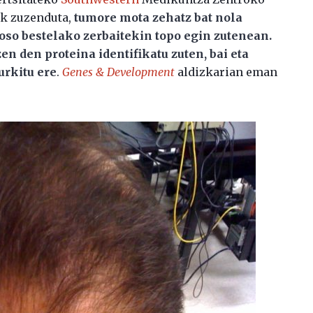
eak zuzenduta,
tumore mota zehatz bat nola
 oso bestelako zerbaitekin topo egin zutenean.
en den proteina identifikatu zuten, bai eta
rkitu ere
.
Genes & Development
aldizkarian eman