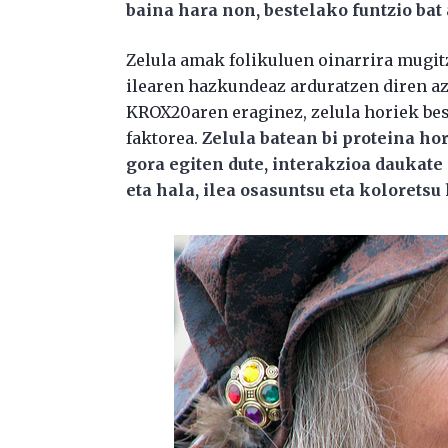
baina hara non, bestelako funtzio bat 
Zelula amak folikuluen oinarrira mugi
ilearen hazkundeaz arduratzen diren az
KROX20aren eraginez, zelula horiek bes
faktorea.
Zelula batean bi proteina ho
gora egiten dute, interakzioa daukat
eta hala, ilea osasuntsu eta koloretsu