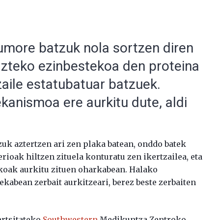
umore batzuk nola sortzen diren
 hazteko ezinbestekoa den proteina
tzaile estatubatuar batzuek.
anismoa ere aurkitu dute, aldi
uk aztertzen ari zen plaka batean, onddo batek
ioak hiltzen zituela konturatu zen ikertzailea, eta
ikoak aurkitu zituen oharkabean. Halako
tekabean zerbait aurkitzeari, berez beste zerbaiten
ertsitateko
Southwestern
Medikuntza Zentroko