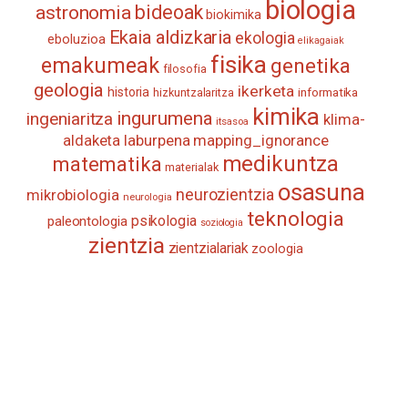
biologia
astronomia
bideoak
biokimika
Ekaia aldizkaria
ekologia
eboluzioa
elikagaiak
fisika
emakumeak
genetika
filosofia
geologia
ikerketa
historia
informatika
hizkuntzalaritza
kimika
ingurumena
ingeniaritza
klima-
itsasoa
aldaketa
laburpena
mapping_ignorance
medikuntza
matematika
materialak
osasuna
neurozientzia
mikrobiologia
neurologia
teknologia
psikologia
paleontologia
soziologia
zientzia
zientzialariak
zoologia