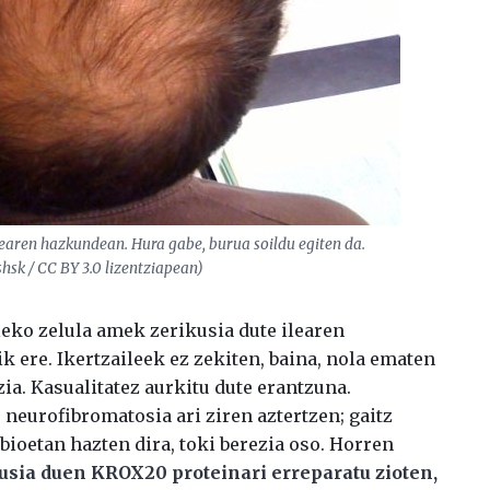
learen hazkundean. Hura gabe, burua soildu egiten da.
hsk / CC BY 3.0 lizentziapean)
leko zelula amek zerikusia dute ilearen
k ere. Ikertzaileek ez zekiten, baina, nola ematen
zia. Kasualitatez aurkitu dute erantzuna.
neurofibromatosia ari ziren aztertzen; gaitz
ioetan hazten dira, toki berezia oso. Horren
sia duen KROX20 proteinari erreparatu zioten,