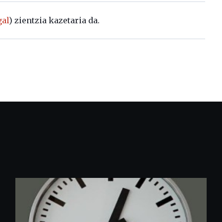
al
) zientzia kazetaria da.