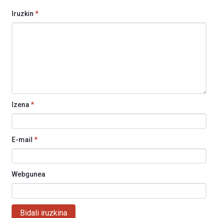
Iruzkin
*
Izena
*
E-mail
*
Webgunea
Bidali iruzkina