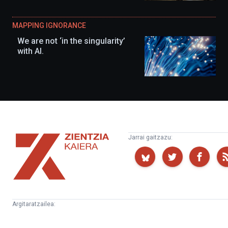
MAPPING IGNORANCE
We are not ‘in the singularity’
with AI.
Zientzia
Jarrai gaitzazu:
Kaiera
Argitaratzailea:
Kultura
Euskampus