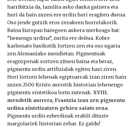
harribitxia da, lazulita asko dauka gainera eta
hori da hain zuzen ere urdin hori eragiten duena.
Oso jende gutxik eros zezakeen horrelakorik.
Baina Europan bazegoen aukera merkeago bat:
“hemengo urdina”, zurita ere deitua. Kobre
karbonato basikotik lortzen zen eta oso ugaria
zen Alemaniako mendietan. Pigmentuak
eragozpenak sortzen zituen baina eta beraz,
pigmentu urdin artifizialak egiten hasi ziren.
Hori lortzen lehenak egiptoarrak izan ziren hain
zuzen 2500 Kristo aurretik historian lehenengo
pigmentu sintetikoa lortu zutenak.
XVIII.
mendetik aurrera, Frantzia izan zen pigmentu
urdina sintetizatzen gehien saiatu zena
.
Pigmentu urdin ezberdinak erabili dituzte
margolariek historian zehar. Ez galdu!