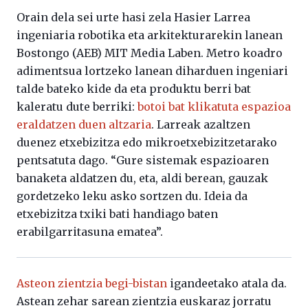
Orain dela sei urte hasi zela Hasier Larrea
ingeniaria robotika eta arkitekturarekin lanean
Bostongo (AEB) MIT Media Laben. Metro koadro
adimentsua lortzeko lanean diharduen ingeniari
talde bateko kide da eta produktu berri bat
kaleratu dute berriki:
botoi bat klikatuta espazioa
eraldatzen duen altzaria
. Larreak azaltzen
duenez etxebizitza edo mikroetxebizitzetarako
pentsatuta dago. “Gure sistemak espazioaren
banaketa aldatzen du, eta, aldi berean, gauzak
gordetzeko leku asko sortzen du. Ideia da
etxebizitza txiki bati handiago baten
erabilgarritasuna ematea”.
Asteon zientzia begi-bistan
igandeetako atala da.
Astean zehar sarean zientzia euskaraz jorratu