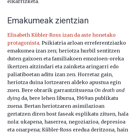
elkarrizketa.
Emakumeak zientzian
Elisabeth Kübler-Ross izan da aste honetako
protagonista
. Psikiatria arloan erreferentziazko
emakumea izan zen; heriotza hurbil sentitzen
duten gaixoen eta familiakoen emozioen-oreka
ikertzen aitzindari eta zainketa aringarri edo
paliatiboetan aditu izan zen. Horretaz gain,
heriotza duina lortzearen aldeko apustua egin
zuen. Bere obrarik garrantzitsuena
On death and
dying
da, bere lehen liburua, 1969an publikatu
zuena. Bertan heriotzaren asimilazioan
gertatzen diren bost faseak esplikatu zituen, hala
nola: ukapena, haserrea, negoziazioa, depresioa
eta onarpena; Kübler-Ross eredua deritzona, hain