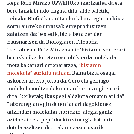
Kepa Ruiz-Mirazo UPV/EHUko ikertzailea da eta
bere lanak bi ildo nagusi ditu: alde batetik,
Leioako Biofisika Unitateko laborategietan
bizia
sortu aurreko urratsak erreproduzitzen
saiatzen da
; bestetik, bizia bera zer den
hausnartzen du Biologiaren Filosofia
ikertaldean. Ruiz-Mirazok dio“biziaren sorrerari
buruzko ikerketetan oso ohikoa da molekula
mota bakarrari erreparatzea,
“biziaren
molekula” aurkitu nahian
. Baina bizia osagai
askoren arteko jokoa da. Gero eta gehiago
molekula multzoak kontuan hartuta egiten ari
dira ikerketak; ikuspegi aldaketa ematen ari da”.
Laborategian egin duten lanari dagokionez,
aitzindari molekular horiekin, alegia gantz
azidoekin eta peptidoekin sinergia bat lortu
dutela azaltzen du. Irakur ezazue osorik