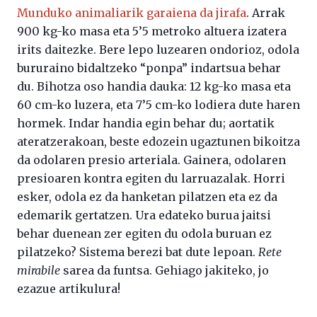
Munduko animaliarik garaiena da jirafa
. Arrak
900 kg-ko masa eta 5’5 metroko altuera izatera
irits daitezke. Bere lepo luzearen ondorioz, odola
bururaino bidaltzeko “ponpa” indartsua behar
du. Bihotza oso handia dauka: 12 kg-ko masa eta
60 cm-ko luzera, eta 7’5 cm-ko lodiera dute haren
hormek. Indar handia egin behar du; aortatik
ateratzerakoan, beste edozein ugaztunen bikoitza
da odolaren presio arteriala. Gainera, odolaren
presioaren kontra egiten du larruazalak. Horri
esker, odola ez da hanketan pilatzen eta ez da
edemarik gertatzen. Ura edateko burua jaitsi
behar duenean zer egiten du odola buruan ez
pilatzeko? Sistema berezi bat dute lepoan.
Rete
mirabile
sarea da funtsa. Gehiago jakiteko, jo
ezazue artikulura!