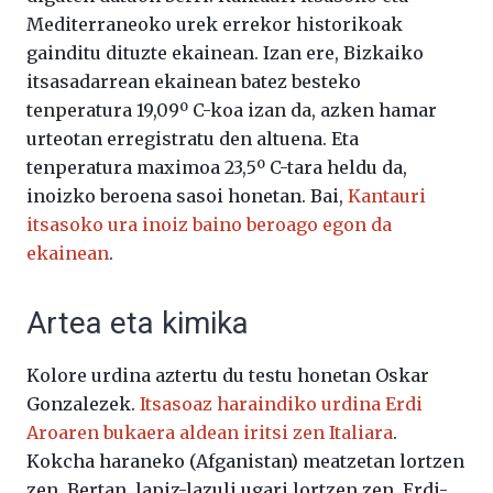
Mediterraneoko urek errekor historikoak
gainditu dituzte ekainean. Izan ere, Bizkaiko
itsasadarrean ekainean batez besteko
tenperatura 19,09º C-koa izan da, azken hamar
urteotan erregistratu den altuena. Eta
tenperatura maximoa 23,5º C-tara heldu da,
inoizko beroena sasoi honetan. Bai,
Kantauri
itsasoko ura inoiz baino beroago egon da
ekainean
.
Artea eta kimika
Kolore urdina aztertu du testu honetan Oskar
Gonzalezek.
Itsasoaz haraindiko urdina Erdi
Aroaren bukaera aldean iritsi zen Italiara
.
Kokcha haraneko (Afganistan) meatzetan lortzen
zen. Bertan, lapiz-lazuli ugari lortzen zen. Erdi-