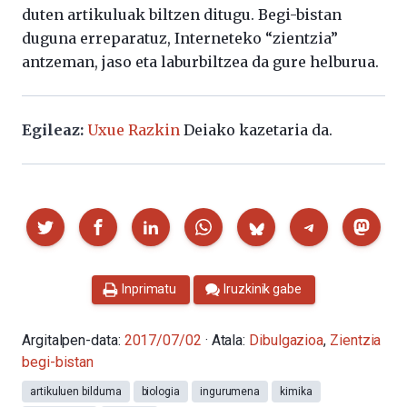
duten artikuluak biltzen ditugu. Begi-bistan
duguna erreparatuz, Interneteko “zientzia”
antzeman, jaso eta laburbiltzea da gure helburua.
Egileaz:
Uxue Razkin
Deiako kazetaria da.
Partekatu
Inprimatu
Iruzkinik gabe
Argitalpen-data:
2017/07/02
· Atala:
Dibulgazioa
,
Zientzia
begi-bistan
artikuluen bilduma
biologia
ingurumena
kimika