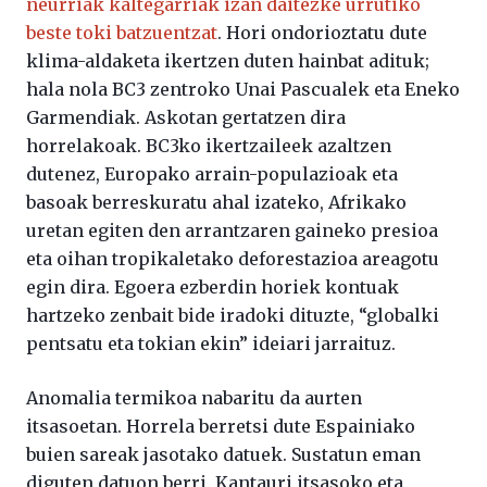
neurriak kaltegarriak izan daitezke urrutiko
beste toki batzuentzat
. Hori ondorioztatu dute
klima-aldaketa ikertzen duten hainbat adituk;
hala nola BC3 zentroko Unai Pascualek eta Eneko
Garmendiak. Askotan gertatzen dira
horrelakoak. BC3ko ikertzaileek azaltzen
dutenez, Europako arrain-populazioak eta
basoak berreskuratu ahal izateko, Afrikako
uretan egiten den arrantzaren gaineko presioa
eta oihan tropikaletako deforestazioa areagotu
egin dira. Egoera ezberdin horiek kontuak
hartzeko zenbait bide iradoki dituzte, “globalki
pentsatu eta tokian ekin” ideiari jarraituz.
Anomalia termikoa nabaritu da aurten
itsasoetan. Horrela berretsi dute Espainiako
buien sareak jasotako datuek. Sustatun eman
diguten datuon berri. Kantauri itsasoko eta