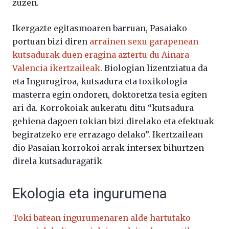
zuzen.
Ikergazte egitasmoaren barruan, Pasaiako
portuan bizi diren
arrainen sexu garapenean
kutsadurak duen eragina aztertu du Ainara
Valencia ikertzaileak
. Biologian lizentziatua da
eta Ingurugiroa, kutsadura eta toxikologia
masterra egin ondoren, doktoretza tesia egiten
ari da. Korrokoiak aukeratu ditu “kutsadura
gehiena dagoen tokian bizi direlako eta efektuak
begiratzeko ere errazago delako”. Ikertzailean
dio Pasaian korrokoi arrak intersex bihurtzen
direla kutsaduragatik
Ekologia eta ingurumena
Toki batean ingurumenaren alde hartutako