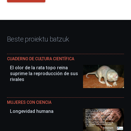
Beste proiektu batzuk
CUADERNO DE CULTURA CIENTÍFICA
El olor de la rata topo reina
suprime la reproducción de sus
rivales
MUJERES CON CIENCIA
Longevidad humana