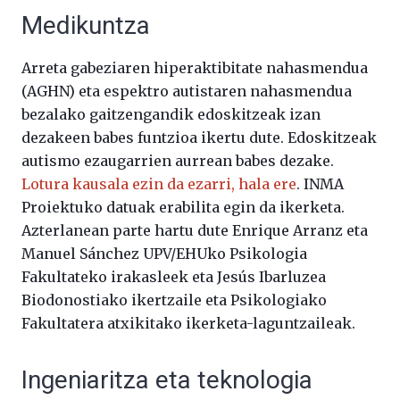
Medikuntza
Arreta gabeziaren hiperaktibitate nahasmendua
(AGHN) eta espektro autistaren nahasmendua
bezalako gaitzengandik edoskitzeak izan
dezakeen babes funtzioa ikertu dute. Edoskitzeak
autismo ezaugarrien aurrean babes dezake.
Lotura kausala ezin da ezarri, hala ere
. INMA
Proiektuko datuak erabilita egin da ikerketa.
Azterlanean parte hartu dute Enrique Arranz eta
Manuel Sánchez UPV/EHUko Psikologia
Fakultateko irakasleek eta Jesús Ibarluzea
Biodonostiako ikertzaile eta Psikologiako
Fakultatera atxikitako ikerketa-laguntzaileak.
Ingeniaritza eta teknologia