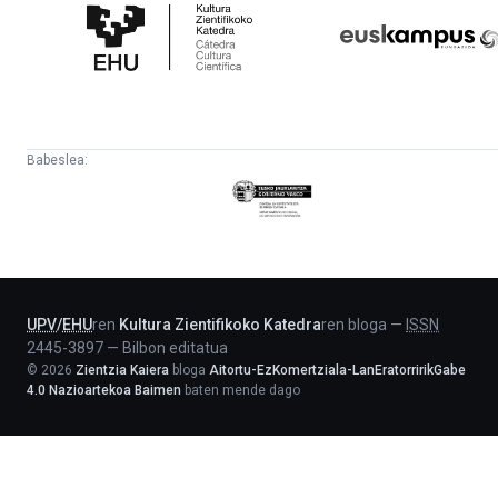
Zientifikoko
Fundazioa
Katedra
Babeslea:
Eusko
Jaurlaritza
-
Lehendakaritza
UPV
/
EHU
ren
Kultura Zientifikoko Katedra
ren bloga
—
ISSN
2445-3897
—
Bilbon editatua
©
2026
Zientzia Kaiera
bloga
Aitortu-EzKomertziala-LanEratorririkGabe
4.0 Nazioartekoa Baimen
baten mende dago