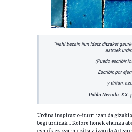
“Nahi bezain ilun idatz ditzaket gaur
astroek urdin
(Puedo escribir lo
Escribir, por eje
y tiritan, azu
Pablo Neruda. XX. 
Urdina inspirazio-iturri izan da gizakio
begi urdinak… Kolore honek ehunka abest
esanik ez, garrantzitsua izan da Artear