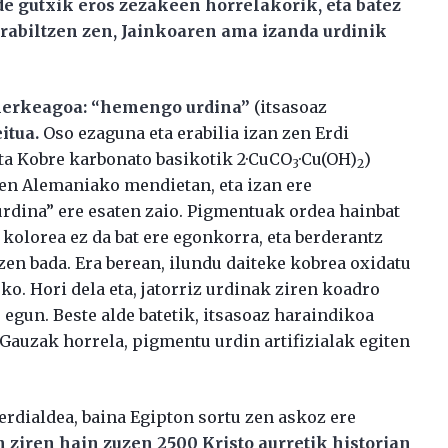
de gutxik eros zezakeen horrelakorik, eta batez
erabiltzen zen, Jainkoaren ama izanda urdinik
erkeagoa: “hemengo urdina”
(itsasoaz
itua.
Oso ezaguna eta erabilia izan zen Erdi
ta Kobre karbonato basikotik 2·CuCO
·Cu(OH)
)
3
2
zen Alemaniako mendietan, eta izan ere
rdina” ere esaten zaio. Pigmentuak ordea hainbat
 kolorea ez da bat ere egonkorra, eta berderantz
zen bada. Era berean, ilundu daiteke kobrea oxidatu
eko. Hori dela eta, jatorriz urdinak ziren koadro
 egun. Beste alde batetik, itsasoaz haraindikoa
Gauzak horrela, pigmentu urdin artifizialak egiten
rdialdea, baina Egipton sortu zen askoz ere
 ziren hain zuzen 2500 Kristo aurretik historian