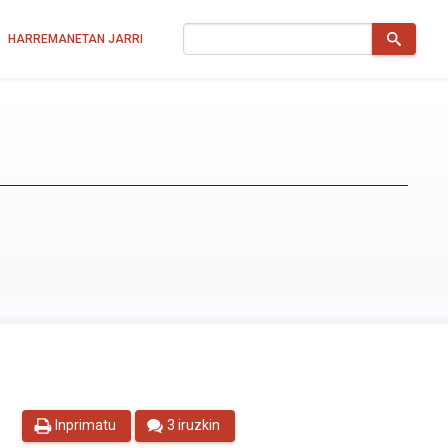
Bilatu
HARREMANETAN JARRI
Inprimatu
3 iruzkin