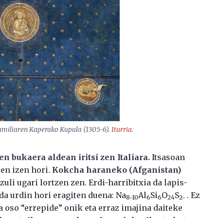
 familiaren Kaperako Kupula (1305-6).
Iturria
.
n bukaera aldean iritsi zen Italiara.
Itsasoan
ten izen hori.
Kokcha haraneko (Afganistan)
zuli ugari lortzen zen. Erdi-harribitxia da lapis-
 da urdin hori eragiten duena: Na
Al
Si
O
S
. Ez
8-10
6
6
24
2-
a oso “errepide” onik eta erraz imajina daiteke