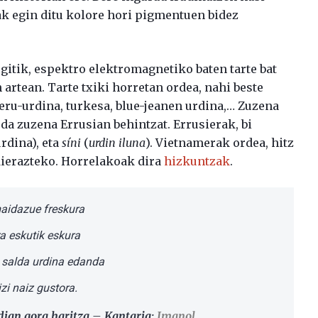
ak egin ditu kolore hori pigmentuen bidez
gitik, espektro elektromagnetiko baten tarte bat
 artean. Tarte txiki horretan ordea, nahi beste
zeru-urdina, turkesa, blue-jeanen urdina,… Zuzena
 da zuzena Errusian behintzat. Errusierak, bi
rdina), eta
síni
(
urdin iluna
). Vietnamerak ordea, hitz
dierazteko. Horrelakoak dira
hizkuntzak
.
aidazue freskura
a eskutik eskura
n salda urdina edanda
izi naiz gustora.
ian gora haritza – Kantaria:
Imanol