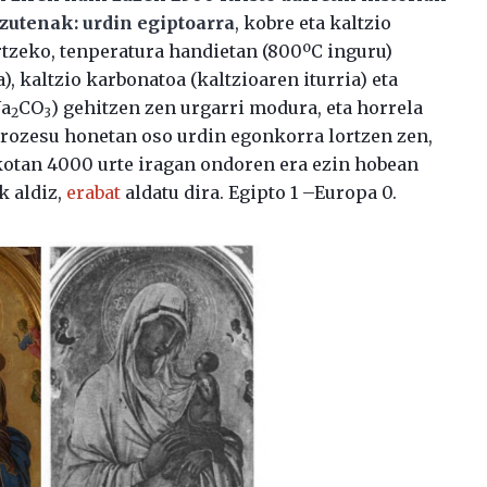
zutenak: urdin egiptoarra
, kobre eta kaltzio
rtzeko, tenperatura handietan (800ºC inguru)
), kaltzio karbonatoa (kaltzioaren iturria) eta
Na
CO
) gehitzen zen urgarri modura, eta horrela
2
3
 Prozesu honetan oso urdin egonkorra lortzen zen,
kotan 4000 urte iragan ondoren era ezin hobean
k aldiz,
erabat
aldatu dira. Egipto 1 –Europa 0.