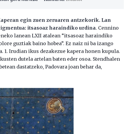
aperan egin zuen zeruaren antzekorik. Lan
pigmentua: itsasoaz haraindiko urdina
. Cennino
eneko lanean LXII atalean “itsasoaz haraindiko
olore guztiak baino hobea”. Ez naiz ni ba izango
. 1. Irudian ikus dezakezue kapera honen kupula.
kusten dutela artelan baten eder osoa. Stendhalen
betean dastatzeko, Padovara joan behar da,