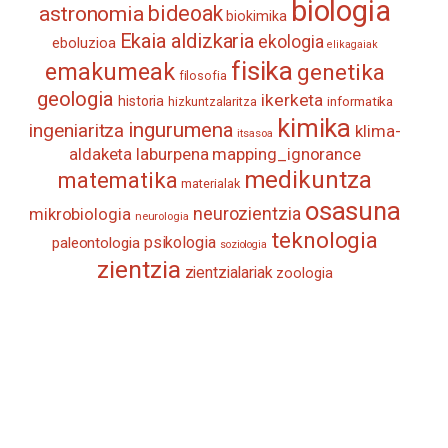
biologia
astronomia
bideoak
biokimika
Ekaia aldizkaria
ekologia
eboluzioa
elikagaiak
fisika
emakumeak
genetika
filosofia
geologia
ikerketa
historia
informatika
hizkuntzalaritza
kimika
ingurumena
ingeniaritza
klima-
itsasoa
aldaketa
laburpena
mapping_ignorance
medikuntza
matematika
materialak
osasuna
neurozientzia
mikrobiologia
neurologia
teknologia
psikologia
paleontologia
soziologia
zientzia
zientzialariak
zoologia