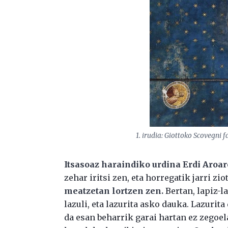
1. irudia: Giottoko Scovegni
Itsasoaz haraindiko urdina Erdi Aroare
zehar iritsi zen, eta horregatik jarri zio
meatzetan lortzen zen.
Bertan, lapiz-la
lazuli, eta lazurita asko dauka. Lazurita
da esan beharrik garai hartan ez zegoel