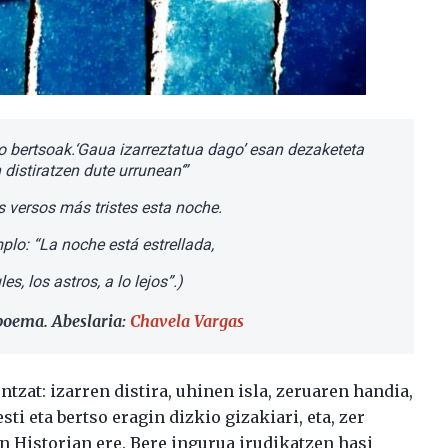
ko bertsoak.‘Gaua izarreztatua dago’ esan dezaketeta
 distiratzen dute urrunean‘”
s versos más tristes esta noche.
mplo: “La noche está estrellada,
les, los astros, a lo lejos”.)
poema. Abeslaria:
Chavela Vargas
ntzat: izarren distira, uhinen isla, zeruaren handia,
i eta bertso eragin dizkio gizakiari, eta, zer
en Historian ere. Bere ingurua irudikatzen hasi