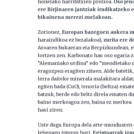
honelako harribitxien prezioa.
Oso jen
ere Birjinaren jantziak irudikatzeko 
bikainena merezi zuelakoan.
Zorionez,
Europan bazegoen aukera m
haraindikoa ez bezalakoa),
zurita ere de
Aroaren bukaeran eta Berpizkundean, e
lortzen zen. Karbonato hau oso ugaria 
“Alemaniako urdina” edo “mendietako u
eragozpen eragiten zituen. Alde batetik,
lerra daiteke minerala malakitara aldat
egiten bada (CuO), tenoria (beltza) emat
batzuk, berde edo beltz direla ematen du
baino merkeagoa zen, baina ez merkea. 
hasi ziren.
Uste dugu Europa dela arte-munduaren e
lehenago interes hori.
Egiptoarrak izan