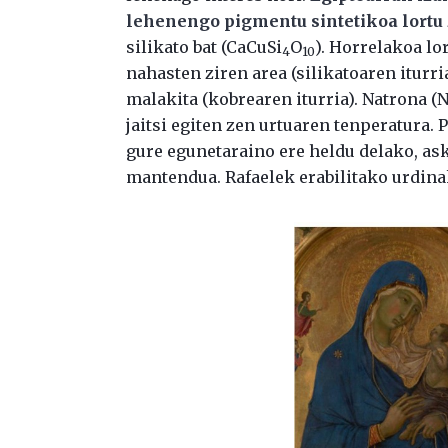
lehenengo pigmentu sintetikoa lortu 
silikato bat (CaCuSi
O
). Horrelakoa lo
4
10
nahasten ziren area (silikatoaren iturria
malakita (kobrearen iturria). Natrona (
jaitsi egiten zen urtuaren tenperatura.
gure egunetaraino ere heldu delako, as
mantendua. Rafaelek erabilitako urdina