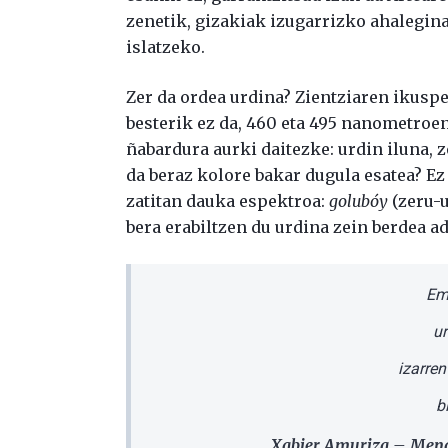
zenetik, gizakiak izugarrizko ahalegin
islatzeko.
Zer da ordea urdina? Zientziaren ikuspe
besterik ez da, 460 eta 495 nanometroen
ñabardura aurki daitezke: urdin iluna, 
da beraz kolore bakar dugula esatea? Ez
zatitan dauka espektroa:
golubóy
(zeru-u
bera erabiltzen du urdina zein berdea a
Em
ur
izarre
b
Xabier Amuriza – Mend