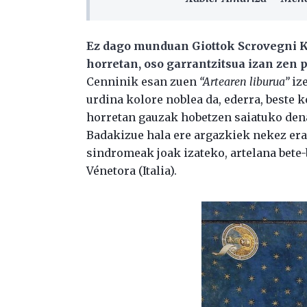
Ez dago munduan Giottok Scrovegni K
horretan, oso garrantzitsua izan zen 
Cenninik esan zuen
“Artearen liburua”
iz
urdina kolore noblea da, ederra, beste k
horretan gauzak hobetzen saiatuko dena
Badakizue hala ere argazkiek nekez era
sindromeak joak izateko, artelana bete-
Vénetora (Italia).