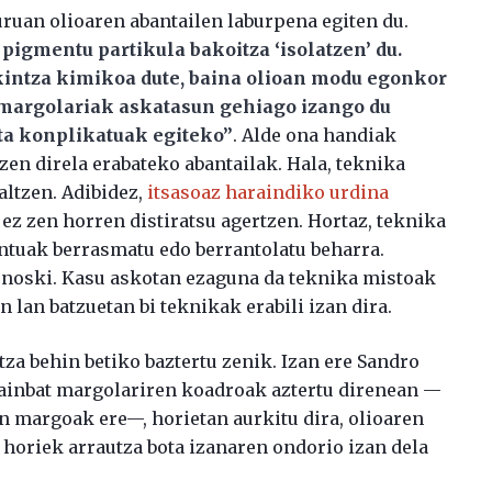
uruan olioaren abantailen laburpena egiten du.
 pigmentu partikula bakoitza ‘isolatzen’ du.
intza kimikoa dute, baina olioan modu egonkor
 margolariak askatasun gehiago izango du
ta konplikatuak egiteko”
. Alde ona handiak
tzen direla erabateko abantailak. Hala, teknika
altzen. Adibidez,
itsasoaz haraindiko urdina
 ez zen horren distiratsu agertzen. Hortaz, teknika
ntuak berrasmatu edo berrantolatu beharra.
n, noski. Kasu askotan ezaguna da teknika mistoak
n lan batzuetan bi teknikak erabili izan dira.
tza behin betiko baztertu zenik. Izan ere Sandro
 hainbat margolariren koadroak aztertu direnean —
n margoak ere—, horietan aurkitu dira, olioaren
a horiek arrautza bota izanaren ondorio izan dela