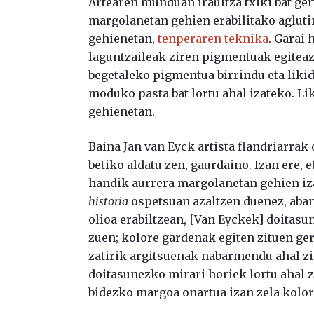
Artearen munduan iraultza txiki bat ger
margolanetan gehien erabilitako aglutin
gehienetan,
tenperaren teknika
. Garai
laguntzaileak ziren pigmentuak egiteaz
begetaleko pigmentua birrindu eta likid
moduko pasta bat lortu ahal izateko. Li
gehienetan.
Baina Jan van Eyck artista flandriarrak
betiko aldatu zen, gaurdaino. Izan ere, 
handik aurrera margolanetan gehien iz
historia
ospetsuan azaltzen duenez, aban
olioa erabiltzean, [Van Eyckek] doitas
zuen; kolore gardenak egiten zituen ger
zatirik argitsuenak nabarmendu ahal zit
doitasunezko mirari horiek lortu ahal z
bidezko margoa onartua izan zela kolor