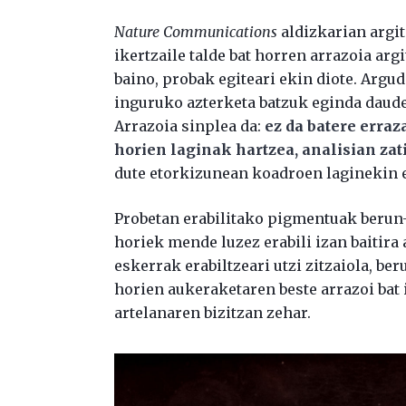
Nature Communications
aldizkarian argi
ikertzaile talde bat horren arrazoia arg
baino, probak egiteari ekin diote. Argu
inguruko azterketa batzuk eginda daude
Arrazoia sinplea da:
ez da batere erra
horien laginak hartzea, analisian zat
dute etorkizunean koadroen laginekin e
Probetan erabilitako pigmentuak berun-z
horiek mende luzez erabili izan baitira
eskerrak erabiltzeari utzi zitzaiola, b
horien aukeraketaren beste arrazoi bat
artelanaren bizitzan zehar.