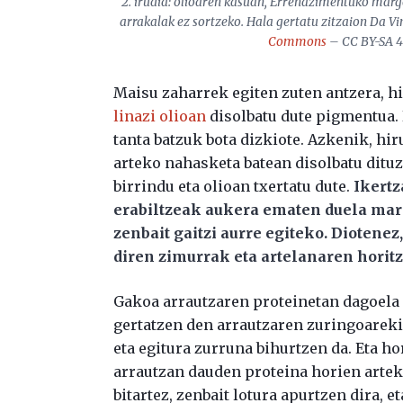
2. irudia: olioaren kasuan, Errenazimentuko marg
arrakalak ez sortzeko. Hala gertatu zitzaion Da Vin
Commons
– CC BY-SA 4.
Maisu zaharrek egiten zuten antzera, h
linazi olioan
disolbatu dute pigmentua.
tanta batzuk bota dizkiote. Azkenik, hi
arteko nahasketa batean disolbatu ditu
birrindu eta olioan txertatu dute.
Ikertz
erabiltzeak aukera ematen duela mar
zenbait gaitzi aurre egiteko. Diotene
diren zimurrak eta artelanaren horitz
Gakoa arrautzaren proteinetan dagoela 
gertatzen den arrautzaren zuringoarekin
eta egitura zurruna bihurtzen da. Eta ho
arrautzan dauden proteina horien artek
bitartez, zenbait lotura apurtzen dira, e