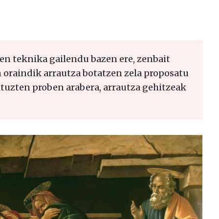
en teknika gailendu bazen ere, zenbait
raindik arrautza botatzen zela proposatu
dituzten proben arabera, arrautza gehitzeak