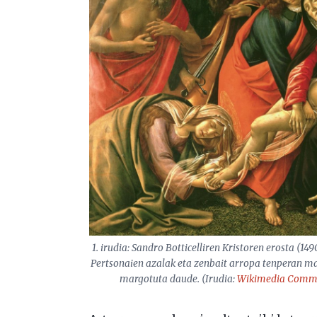
1. irudia: Sandro Botticelliren
Kristoren erosta
(1490
Pertsonaien azalak eta zenbait arropa tenperan mar
margotuta daude. (Irudia:
Wikimedia Comm