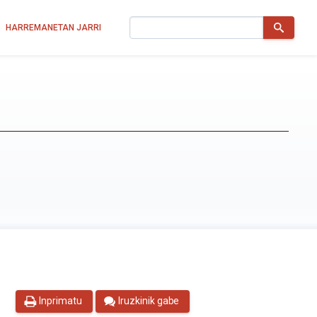
Bilatu
HARREMANETAN JARRI
Inprimatu
Iruzkinik gabe