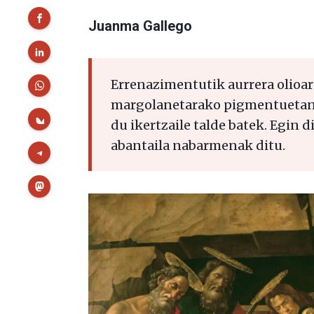
Juanma Gallego
Errenazimentutik aurrera olioar
margolanetarako pigmentuetan o
du ikertzaile talde batek. Egin 
abantaila nabarmenak ditu.