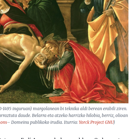
-1495 inguruan) margolanean bi teknika aldi berean erabili ziren.
raztuta daude. Belarra eta atzeko harrizko hilobia, berriz, olioan
ons
– Domeinu publikoko irudia. Iturria:
Yorck Project
GNU
)