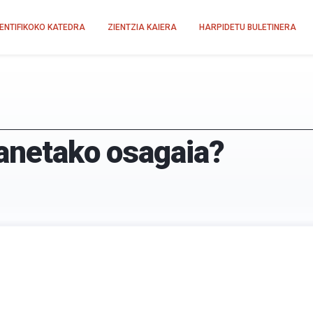
IENTIFIKOKO KATEDRA
ZIENTZIA KAIERA
HARPIDETU BULETINERA
lanetako osagaia?