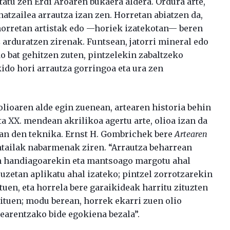
tatu zen Erdi Aroaren bukaera aldera. Ordura arte,
atzailea arrautza izan zen. Horretan abiatzen da,
 horretan artistak edo —horiek izatekotan— beren
 arduratzen zirenak. Funtsean, jatorri mineral edo
o bat gehitzen zuten, pintzelekin zabaltzeko
kido hori arrautza gorringoa eta ura zen
 olioaren alde egin zuenean, artearen historia behin
eta XX. mendean akrilikoa agertu arte, olioa izan da
an den teknika. Ernst H. Gombrichek bere
Artearen
tailak nabarmenak ziren. “Arrautza beharrean
un handiagoarekin eta mantsoago margotu ahal
uzetan aplikatu ahal izateko; pintzel zorrotzarekin
uen, eta horrela bere garaikideak harritu zituzten
ituen; modu berean, horrek ekarri zuen olio
earentzako bide egokiena bezala”.