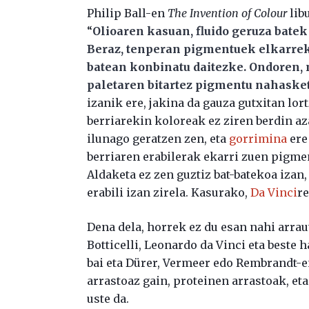
Philip Ball-en
The Invention of Colour
lib
“
Olioaren kasuan, fluido geruza batek
Beraz, tenperan pigmentuek elkarrek
batean konbinatu daitezke. Ondoren,
paletaren bitartez pigmentu nahaske
izanik ere, jakina da gauza gutxitan lor
berriarekin koloreak ez ziren berdin az
ilunago geratzen zen, eta
gorrimina
ere
berriaren erabilerak ekarri zuen pigme
Aldaketa ez zen guztiz bat-batekoa iza
erabili izan zirela. Kasurako,
Da Vinci
re
Dena dela, horrek ez du esan nahi arrau
Botticelli, Leonardo da Vinci eta beste
bai eta Dürer, Vermeer edo Rembrandt-e
arrastoaz gain, proteinen arrastoak, et
uste da.