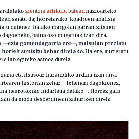
taratutako
zientzia artikulu batean
nazioarteko
itzen saiatu da; horretarako, koadroen analisia
diatu dutenez, halako margolan garrantzitsuen
 dagoeneko, baina oso mugatuak izan dira.
za —ezta gomendagarria ere—, maisulan preziatu
i horiek suntsitu behar direlako
. Halere, aurreratu
re lan egiteko asmoa dutela.
uria eta itsasoaz haraindiko urdina izan dira,
 artearen historian zehar —lehenari dagokionez,
eruna neurotoxiko indartsua delako—. Horrez gain,
 izan da modu desberdinean zahartzen direla