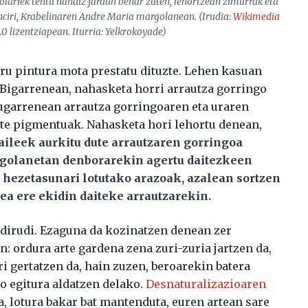
olariek tentu handiz jardun behar zuten, lehortzean zimurrak eta
ciri,
Krabelinaren Andre Maria
margolanean. (Irudia:
Wikimedia
0 lizentziapean. Iturria:
Yelkrokoyade
)
iru pintura mota prestatu dituzte. Lehen kasuan
 Bigarrenean, nahasketa horri arrautza gorringo
rugarrenean arrautza gorringoaren eta uraren
zte pigmentuak. Nahasketa hori lehortu denean,
aileek aurkitu dute arrautzaren gorringoa
golanetan denborarekin agertu daitezkeen
z, hezetasunari lotutako arazoak, azalean sortzen
ea ere ekidin daiteke arrautzarekin.
dirudi. Ezaguna da kozinatzen denean zer
: ordura arte gardena zena zuri-zuria jartzen da,
ri gertatzen da, hain zuzen, beroarekin batera
o egitura aldatzen delako.
Desnaturalizazioaren
ta, lotura bakar bat mantenduta, euren artean sare