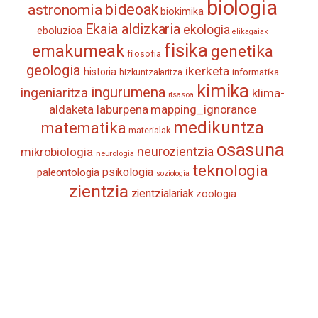
biologia
astronomia
bideoak
biokimika
Ekaia aldizkaria
ekologia
eboluzioa
elikagaiak
fisika
emakumeak
genetika
filosofia
geologia
ikerketa
historia
informatika
hizkuntzalaritza
kimika
ingurumena
ingeniaritza
klima-
itsasoa
aldaketa
laburpena
mapping_ignorance
medikuntza
matematika
materialak
osasuna
neurozientzia
mikrobiologia
neurologia
teknologia
psikologia
paleontologia
soziologia
zientzia
zientzialariak
zoologia