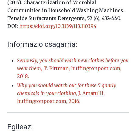
(2015). Characterization of Microbial
Communities in Household Washing Machines.
Tenside Surfactants Detergents, 52 (6), 432-440.
DOI:
https://doi.org/10.3139/113.110394
Informazio osagarria:
Seriously, you should wash new clothes before you
wear them
, T. Pittman, huffingtonpost.com,
2018.
Why you should watch out for these 5 gnarly
chemicals in your clothing
, J. Amatulli,
huffingtonpost.com, 2016.
Egileaz: