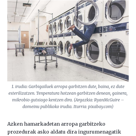
1. irudia: Garbigailuek arropa garbitzen dute, baina, ez dute
esterilizatzen. Tenperatura hotzean garbitzen denean, gainera,
mikrobio gutxiago kentzen dira. (Argazkia: RyanMcGuire –
domeinu publikoko irudia. Iturria: pixabay.com)
Azken hamarkadetan arropa garbitzeko
prozedurak asko aldatu dira ingurumenagatik