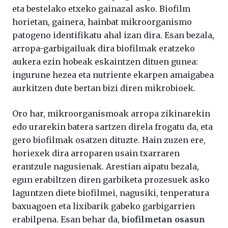
eta bestelako etxeko gainazal asko. Biofilm
horietan, gainera, hainbat mikroorganismo
patogeno identifikatu ahal izan dira. Esan bezala,
arropa-garbigailuak dira biofilmak eratzeko
aukera ezin hobeak eskaintzen dituen gunea:
ingurune hezea eta nutriente ekarpen amaigabea
aurkitzen dute bertan bizi diren mikrobioek.
Oro har, mikroorganismoak arropa zikinarekin
edo urarekin batera sartzen direla frogatu da, eta
gero biofilmak osatzen dituzte. Hain zuzen ere,
horiexek dira arroparen usain txarraren
erantzule nagusienak. Arestian aipatu bezala,
egun erabiltzen diren garbiketa prozesuek asko
laguntzen diete biofilmei, nagusiki, tenperatura
baxuagoen eta lixibarik gabeko garbigarrien
erabilpena. Esan behar da,
biofilmetan osasun