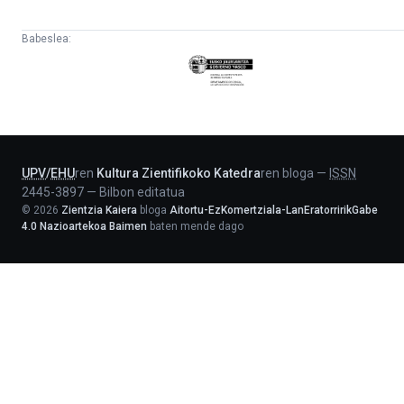
Babeslea:
Eusko
Jaurlaritza
-
Lehendakaritza
UPV
/
EHU
ren
Kultura Zientifikoko Katedra
ren bloga
—
ISSN
2445-3897
—
Bilbon editatua
©
2026
Zientzia Kaiera
bloga
Aitortu-EzKomertziala-LanEratorririkGabe
4.0 Nazioartekoa Baimen
baten mende dago