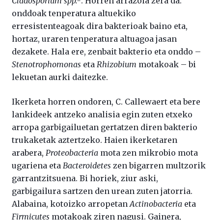
Cladosporium spp.-
. Horren arrazoia zera da:
onddoak tenperatura altuekiko
erresistenteagoak dira bakterioak baino eta,
hortaz, uraren tenperatura altuagoa jasan
dezakete. Hala ere, zenbait bakterio eta onddo –
Stenotrophomonas
eta
Rhizobium
motakoak – bi
lekuetan aurki daitezke.
Ikerketa horren ondoren, C. Callewaert eta bere
lankideek antzeko analisia egin zuten etxeko
arropa garbigailuetan gertatzen diren bakterio
trukaketak aztertzeko. Haien ikerketaren
arabera,
Proteobacteria
mota zen mikrobio mota
ugariena eta
Bacteroidetes
zen bigarren multzorik
garrantzitsuena. Bi horiek, ziur aski,
garbigailura sartzen den urean zuten jatorria.
Alabaina, kotoizko arropetan
Actinobacteria
eta
Firmicutes
motakoak ziren nagusi. Gainera,