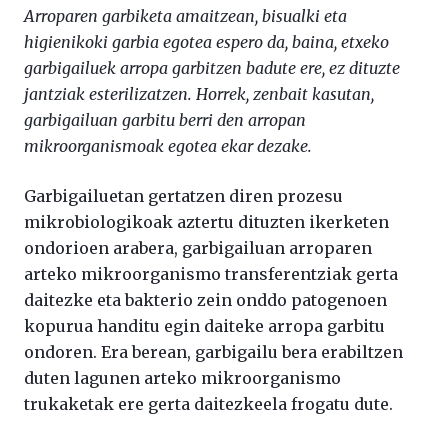
Arroparen garbiketa amaitzean, bisualki eta
higienikoki garbia egotea espero da, baina, etxeko
garbigailuek arropa garbitzen badute ere, ez dituzte
jantziak esterilizatzen. Horrek, zenbait kasutan,
garbigailuan garbitu berri den arropan
mikroorganismoak egotea ekar dezake.
Garbigailuetan gertatzen diren prozesu
mikrobiologikoak aztertu dituzten ikerketen
ondorioen arabera, garbigailuan arroparen
arteko mikroorganismo transferentziak gerta
daitezke eta bakterio zein onddo patogenoen
kopurua handitu egin daiteke arropa garbitu
ondoren. Era berean, garbigailu bera erabiltzen
duten lagunen arteko mikroorganismo
trukaketak ere gerta daitezkeela frogatu dute.