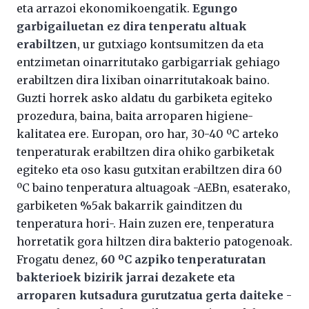
eta arrazoi ekonomikoengatik.
Egungo
garbigailuetan ez dira tenperatu altuak
erabiltzen
, ur gutxiago kontsumitzen da eta
entzimetan oinarritutako garbigarriak gehiago
erabiltzen dira lixiban oinarritutakoak baino.
Guzti horrek asko aldatu du garbiketa egiteko
prozedura, baina, baita arroparen higiene-
kalitatea ere. Europan, oro har, 30-40 ºC arteko
tenperaturak erabiltzen dira ohiko garbiketak
egiteko eta oso kasu gutxitan erabiltzen dira 60
ºC baino tenperatura altuagoak -AEBn, esaterako,
garbiketen %5ak bakarrik gainditzen du
tenperatura hori-. Hain zuzen ere, tenperatura
horretatik gora hiltzen dira bakterio patogenoak.
Frogatu denez,
60 ºC azpiko tenperaturatan
bakterioek bizirik jarrai dezakete eta
arroparen kutsadura gurutzatua gerta daiteke
-