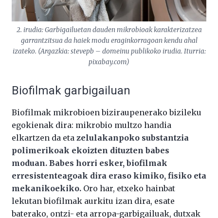
2. irudia: Garbigailuetan dauden mikrobioak karakterizatzea
garrantzitsua da haiek modu eraginkorragoan kendu ahal
izateko. (Argazkia: stevepb – domeinu publikoko irudia. Iturria:
pixabay.com)
Biofilmak garbigailuan
Biofilmak mikrobioen biziraupenerako bizileku
egokienak dira: mikrobio multzo handia
elkartzen da eta
zelulakanpoko substantzia
polimerikoak ekoizten dituzten babes
moduan. Babes horri esker, biofilmak
erresistenteagoak dira eraso kimiko, fisiko eta
mekanikoekiko.
Oro har, etxeko hainbat
lekutan biofilmak aurkitu izan dira, esate
baterako, ontzi- eta arropa-garbigailuak, dutxak