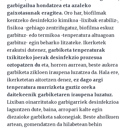
garbigailua hondatzea eta azaleko
gaixotasunak eragitea.
Oro har, biofilmak
kentzeko desinfekzio kimikoa -lixibak erabiliz-,
fisikoa -gehiago zentrifugatuz, biofilma eskuz
garbituz- edo termikoa -tenperatura altuagoan
garbituz- egin beharko litzateke. Ikerketek
erakutsi dutenez,
garbiketa tenperaturak
txikitzeko joerak desinfekzio prozesua
oztopatzen du
eta, horren aurrean, beste aukera
garbiketa zikloen iraupena luzatzea da. Hala ere,
ikerketetan aitortzen denez,
ez dago argi
tenperatura murrizketa guztiz oreka
daitekeenik garbiketaren iraupena luzatuz.
Lixiban oinarritutako garbigarriek desinfekzioa
laguntzen dute, baina, arropari kalte egin
diezaioke garbiketa sakonegiak. Beste aholkuen
artean, gomendatzen da hilabetean behin