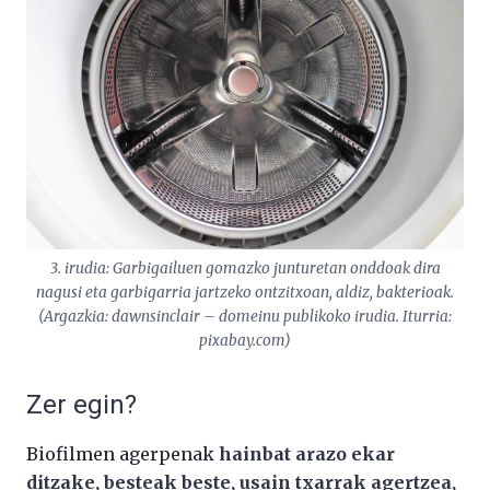
3. irudia: Garbigailuen gomazko junturetan onddoak dira
nagusi eta garbigarria jartzeko ontzitxoan, aldiz, bakterioak.
(Argazkia: dawnsinclair – domeinu publikoko irudia. Iturria:
pixabay.com)
Zer egin?
Biofilmen agerpenak
hainbat arazo ekar
ditzake, besteak beste, usain txarrak agertzea,