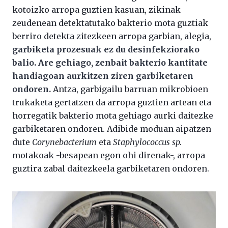
kotoizko arropa guztien kasuan, zikinak
zeudenean detektatutako bakterio mota guztiak
berriro detekta zitezkeen arropa garbian, alegia,
garbiketa prozesuak ez du desinfekziorako
balio. Are gehiago, zenbait bakterio kantitate
handiagoan aurkitzen ziren garbiketaren
ondoren.
Antza, garbigailu barruan mikrobioen
trukaketa gertatzen da arropa guztien artean eta
horregatik bakterio mota gehiago aurki daitezke
garbiketaren ondoren. Adibide moduan aipatzen
dute
Corynebacterium
eta
Staphylococcus sp.
motakoak -besapean egon ohi direnak-, arropa
guztira zabal daitezkeela garbiketaren ondoren.