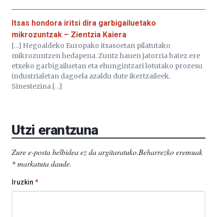
Itsas hondora iritsi dira garbigailuetako
mikrozuntzak – Zientzia Kaiera
[…] Hegoaldeko Europako itsasoetan pilatutako
mikrozuntzen hedapena. Zuntz hauen jatorria batez ere
etxeko garbigailuetan eta ehungintzari lotutako prozesu
industrialetan dagoela azaldu dute ikertzaileek.
Sinestezina […]
Utzi erantzuna
Zure e-posta helbidea ez da argitaratuko.
Beharrezko eremuak
*
markatuta daude
.
Iruzkin
*