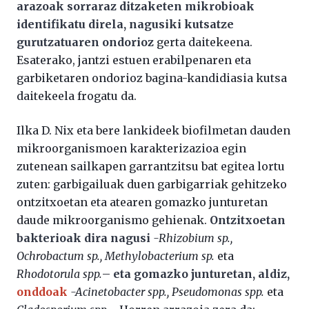
arazoak sorraraz ditzaketen mikrobioak
identifikatu direla, nagusiki kutsatze
gurutzatuaren ondorioz
gerta daitekeena.
Esaterako, jantzi estuen erabilpenaren eta
garbiketaren ondorioz bagina-kandidiasia kutsa
daitekeela frogatu da.
Ilka D. Nix eta bere lankideek biofilmetan dauden
mikroorganismoen karakterizazioa egin
zutenean sailkapen garrantzitsu bat egitea lortu
zuten: garbigailuak duen garbigarriak gehitzeko
ontzitxoetan eta atearen gomazko junturetan
daude mikroorganismo gehienak.
Ontzitxoetan
bakterioak dira nagusi
-Rhizobium sp.,
Ochrobactum sp., Methylobacterium sp.
eta
Rhodotorula spp.
–
eta gomazko junturetan, aldiz,
onddoak
-Acinetobacter spp., Pseudomonas spp.
eta