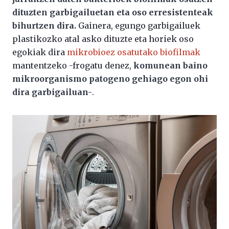
dituzten garbigailuetan eta oso erresistenteak
bihurtzen dira.
Gainera, egungo garbigailuek
plastikozko atal asko dituzte eta horiek oso
egokiak dira
mikrobioez osatutako biofilmak
mantentzeko -frogatu denez,
komunean baino
mikroorganismo patogeno gehiago egon ohi
dira garbigailuan-
.