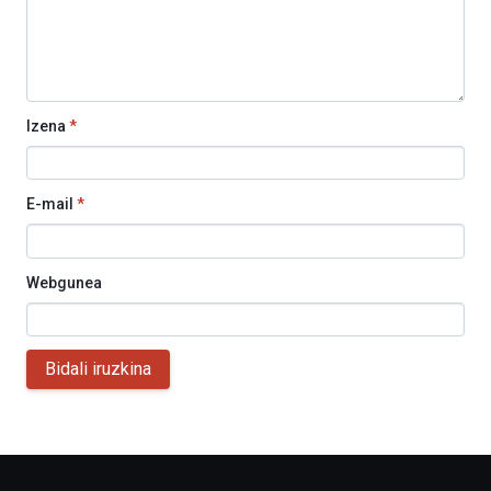
Izena
*
E-mail
*
Webgunea
Bidali iruzkina