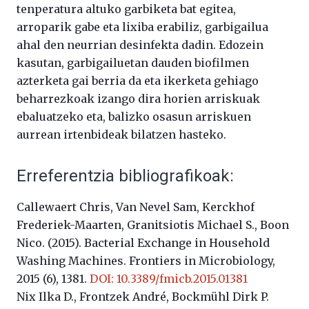
tenperatura altuko garbiketa bat egitea,
arroparik gabe eta lixiba erabiliz, garbigailua
ahal den neurrian desinfekta dadin. Edozein
kasutan, garbigailuetan dauden biofilmen
azterketa gai berria da eta ikerketa gehiago
beharrezkoak izango dira horien arriskuak
ebaluatzeko eta, balizko osasun arriskuen
aurrean irtenbideak bilatzen hasteko.
Erreferentzia bibliografikoak:
Callewaert Chris, Van Nevel Sam, Kerckhof
Frederiek-Maarten, Granitsiotis Michael S., Boon
Nico. (2015). Bacterial Exchange in Household
Washing Machines. Frontiers in Microbiology,
2015 (6), 1381.
DOI: 10.3389/fmicb.2015.01381
Nix Ilka D., Frontzek André, Bockmühl Dirk P.