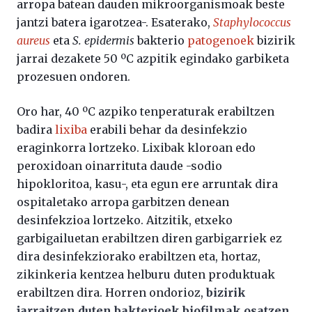
arropa batean dauden mikroorganismoak beste
jantzi batera igarotzea-. Esaterako,
Staphylococcus
aureus
eta
S. epidermis
bakterio
patogenoek
bizirik
jarrai dezakete 50 ºC azpitik egindako garbiketa
prozesuen ondoren.
Oro har, 40 ºC azpiko tenperaturak erabiltzen
badira
lixiba
erabili behar da desinfekzio
eraginkorra lortzeko. Lixibak kloroan edo
peroxidoan oinarrituta daude -sodio
hipokloritoa, kasu-, eta egun ere arruntak dira
ospitaletako arropa garbitzen denean
desinfekzioa lortzeko. Aitzitik, etxeko
garbigailuetan erabiltzen diren garbigarriek ez
dira desinfekziorako erabiltzen eta, hortaz,
zikinkeria kentzea helburu duten produktuak
erabiltzen dira. Horren ondorioz,
bizirik
jarraitzen duten bakterioek biofilmak osatzen