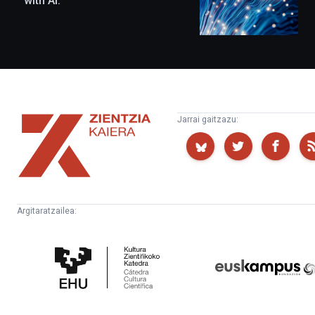
with AI.
Zientzia
Jarrai gaitzazu:
Kaiera
Argitaratzailea:
Kultura
Euskampus
Zientifikoko
Fundazioa
Katedra