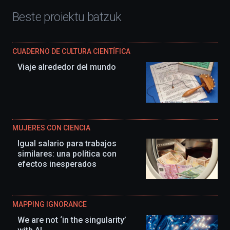
Beste proiektu batzuk
CUADERNO DE CULTURA CIENTÍFICA
Viaje alrededor del mundo
MUJERES CON CIENCIA
Igual salario para trabajos
similares: una política con
efectos inesperados
MAPPING IGNORANCE
We are not ‘in the singularity’