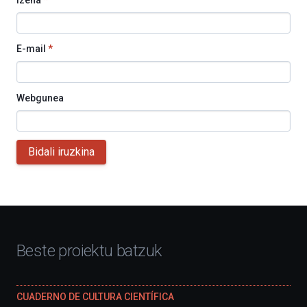
E-mail
*
Webgunea
Bidali iruzkina
Beste proiektu batzuk
CUADERNO DE CULTURA CIENTÍFICA