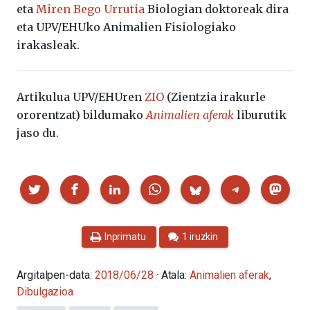
eta
Miren Bego Urrutia
Biologian doktoreak dira
eta UPV/EHUko Animalien Fisiologiako
irakasleak.
Artikulua UPV/EHUren
ZIO
(Zientzia irakurle
ororentzat) bildumako
Animalien aferak
liburutik
jaso du.
Partekatu
Inprimatu
1 iruzkin
Argitalpen-data:
2018/06/28
· Atala:
Animalien aferak
,
Dibulgazioa