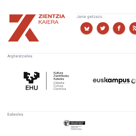
Zientzia
Jarrai gaitzazu:
Kaiera
Argitaratzailea:
Kultura
Euskampus
Zientifikoko
Fundazioa
Katedra
Babeslea:
Eusko
Jaurlaritza