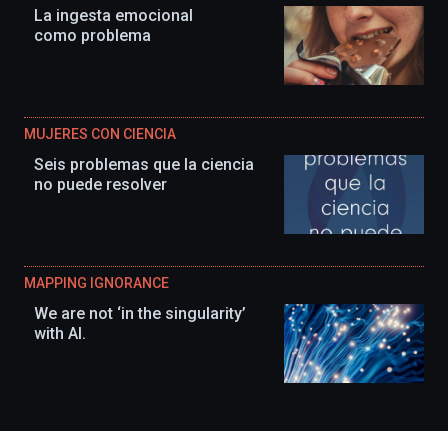
La ingesta emocional
como problema
MUJERES CON CIENCIA
Seis problemas que la ciencia
no puede resolver
MAPPING IGNORANCE
We are not ‘in the singularity’
with AI.