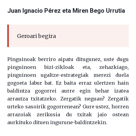
Juan Ignacio Pérez eta Miren Bego Urrutia
Geroari begira
Pinguinoak berriro aipatu ditugunez, uste dugu
pinguinoen bizi-zikloak eta, zehazkiago,
pinguinoen ugaltze-estrategiak merezi duela
gogoeta labur bat. Ez baita erraz ulertzen hain
baldintza gogorrei aurre egin behar izatea
arrautza txitatzeko. Zergatik neguan? Zergatik
urteko sasoirik gogorrenean? Gure ustez, horren
arrazoiak zerikusia du txitak jaio ostean
aurkituko dituen ingurune-baldintzekin.