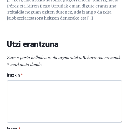
Pérez eta Miren Bego Urrutiak eman digute erantzuna:
Txitaldia neguan egiten dutenez, uda izango da txita
jaioberria itsasora heltzen denerako eta […]
Utzi erantzuna
Zure e-posta helbidea ez da argitaratuko.
Beharrezko eremuak
*
markatuta daude
.
Iruzkin
*
Izena
*