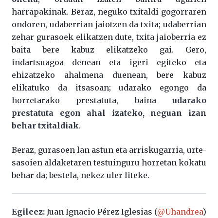
harrapakinak. Beraz, neguko txitaldi gogorraren
ondoren, udaberrian jaiotzen da txita; udaberrian
zehar gurasoek elikatzen dute, txita jaioberria ez
baita bere kabuz elikatzeko gai. Gero,
indartsuagoa denean eta igeri egiteko eta
ehizatzeko ahalmena duenean, bere kabuz
elikatuko da itsasoan; udarako egongo da
horretarako prestatuta, baina
udarako
prestatuta egon ahal izateko, neguan izan
behar txitaldiak
.
Beraz, gurasoen lan astun eta arriskugarria, urte-
sasoien aldaketaren testuinguru horretan kokatu
behar da; bestela, nekez uler liteke.
Egileez:
Juan Ignacio Pérez Iglesias (
@Uhandrea
)