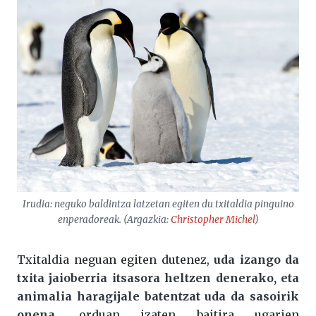
Irudia: neguko baldintza latzetan egiten du txitaldia pinguino
enperadoreak. (Argazkia:
Christopher Michel
)
Txitaldia neguan egiten dutenez,
uda izango da
txita jaioberria itsasora heltzen denerako, eta
animalia haragijale batentzat uda da sasoirik
onena
, orduan izaten baitira ugarien