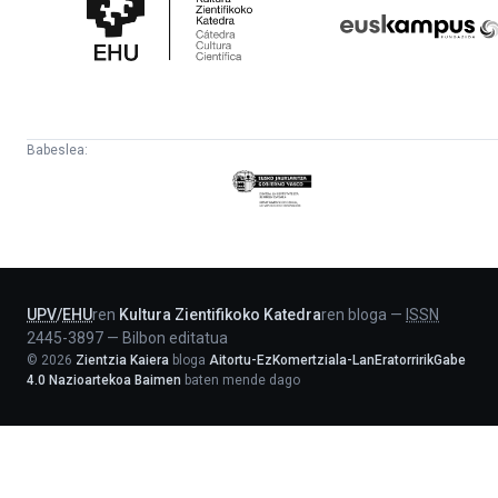
Katedra
Babeslea:
Eusko
Jaurlaritza
-
Lehendakaritza
UPV
/
EHU
ren
Kultura Zientifikoko Katedra
ren bloga
—
ISSN
2445-3897
—
Bilbon editatua
©
2026
Zientzia Kaiera
bloga
Aitortu-EzKomertziala-LanEratorririkGabe
4.0 Nazioartekoa Baimen
baten mende dago