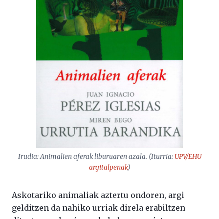
Irudia:
Animalien aferak
liburuaren azala. (Iturria:
UPV/EHU
argitalpenak
)
Askotariko animaliak aztertu ondoren, argi
gelditzen da nahiko urriak direla erabiltzen