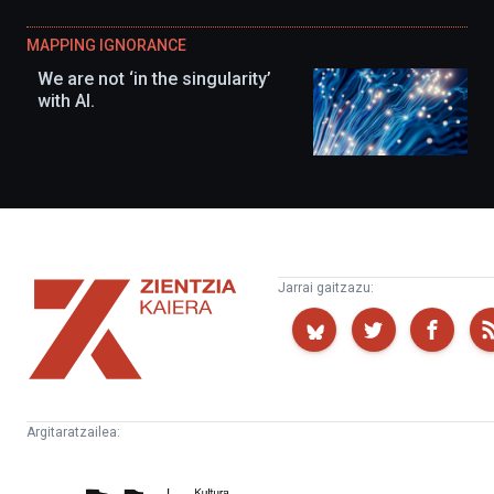
MAPPING IGNORANCE
We are not ‘in the singularity’
with AI.
Zientzia
Jarrai gaitzazu:
Kaiera
Argitaratzailea:
Kultura
Euskampus
Zientifikoko
Fundazioa