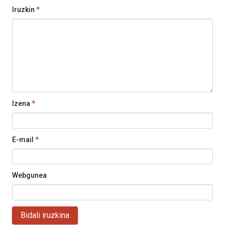
Iruzkin
*
Izena
*
E-mail
*
Webgunea
Bidali iruzkina