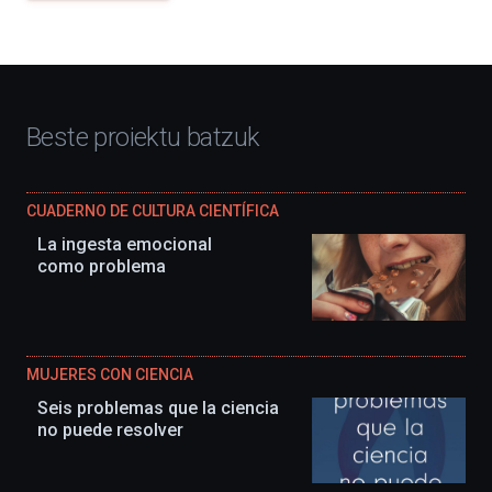
Beste proiektu batzuk
CUADERNO DE CULTURA CIENTÍFICA
La ingesta emocional
como problema
MUJERES CON CIENCIA
Seis problemas que la ciencia
no puede resolver