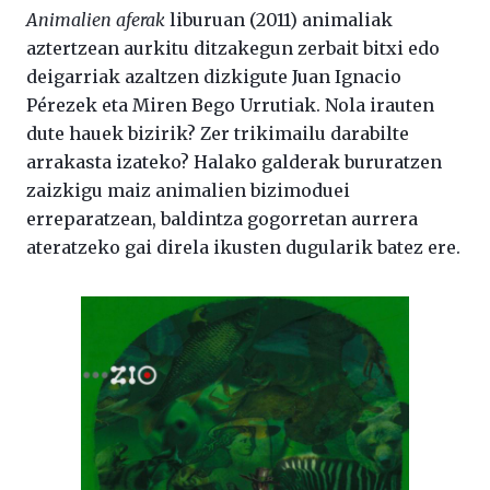
Animalien aferak
liburuan (2011) animaliak
aztertzean aurkitu ditzakegun zerbait bitxi edo
deigarriak azaltzen dizkigute Juan Ignacio
Pérezek eta Miren Bego Urrutiak. Nola irauten
dute hauek bizirik? Zer trikimailu darabilte
arrakasta izateko? Halako galderak bururatzen
zaizkigu maiz animalien bizimoduei
erreparatzean, baldintza gogorretan aurrera
ateratzeko gai direla ikusten dugularik batez ere.