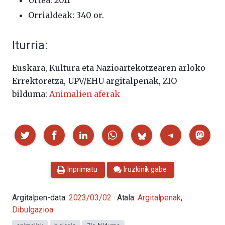
Urtea: 2011
Orrialdeak: 340 or.
Iturria:
Euskara, Kultura eta Nazioartekotzearen arloko
Errektoretza, UPV/EHU argitalpenak, ZIO
bilduma:
Animalien aferak
Partekatu
Inprimatu
Iruzkinik gabe
Argitalpen-data:
2023/03/02
· Atala:
Argitalpenak
,
Dibulgazioa