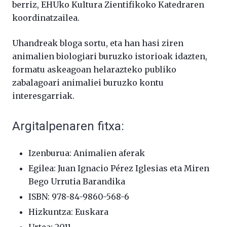
berriz, EHUko Kultura Zientifikoko Katedraren
koordinatzailea.
Uhandreak bloga sortu, eta han hasi ziren
animalien biologiari buruzko istorioak idazten,
formatu askeagoan helarazteko publiko
zabalagoari animaliei buruzko kontu
interesgarriak.
Argitalpenaren fitxa:
Izenburua: Animalien aferak
Egilea: Juan Ignacio Pérez Iglesias eta Miren
Bego Urrutia Barandika
ISBN: 978-84-9860-568-6
Hizkuntza: Euskara