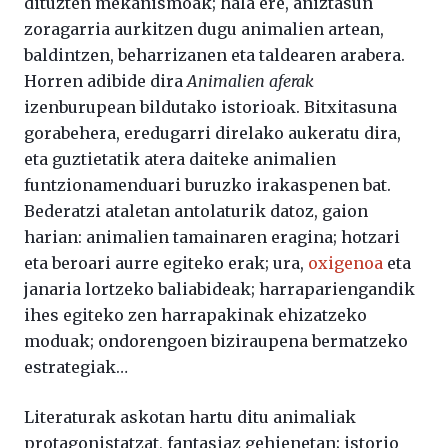
dituzten mekanismoak; hala ere, aniztasun
zoragarria aurkitzen dugu animalien artean,
baldintzen, beharrizanen eta taldearen arabera.
Horren adibide dira
Animalien aferak
izenburupean bildutako istorioak. Bitxitasuna
gorabehera, eredugarri direlako aukeratu dira,
eta guztietatik atera daiteke animalien
funtzionamenduari buruzko irakaspenen bat.
Bederatzi ataletan antolaturik datoz, gaion
harian: animalien tamainaren eragina; hotzari
eta beroari aurre egiteko erak; ura,
oxigenoa
eta
janaria lortzeko baliabideak; harrapariengandik
ihes egiteko zen harrapakinak ehizatzeko
moduak; ondorengoen biziraupena bermatzeko
estrategiak…
Literaturak askotan hartu ditu animaliak
protagonistatzat, fantasiaz gehienetan; istorio