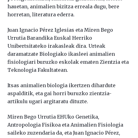
hauetan, animalien bizitza erreala dugu, bere
horretan, literatura ederra.
Juan Ignacio Pérez Iglesias eta Miren Bego
Urrutia Barandika Euskal Herriko
Unibertsitateko irakasleak dira. Urteak
daramatzate Biologiako ikasleei animalien
fisiologiari buruzko eskolak ematen Zientzia eta
Teknologia Fakultatean.
Itsas animalien biologia ikertzen dihardute
aspalditik, eta gai horri buruzko zientzia-
artikulu ugari argitaratu dituzte.
Miren Bego Urrutia EHUko Genetika,
Antropologia Fisikoa eta Animalien Fisiologia
saileko zuzendaria da, eta Juan Ignacio Pérez,