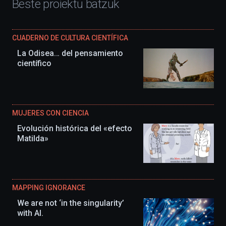
Beste proiektu batzuk
CUADERNO DE CULTURA CIENTÍFICA
La Odisea… del pensamiento
científico
MUJERES CON CIENCIA
Evolución histórica del «efecto
Matilda»
MAPPING IGNORANCE
We are not ‘in the singularity’
with AI.