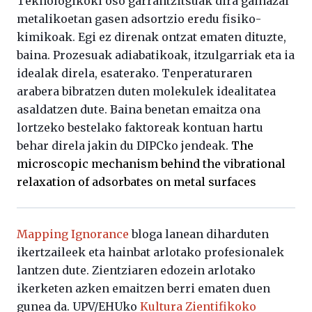
Teknologikoki oso garrantzitsuak dira gainazal
metalikoetan gasen adsortzio eredu fisiko-
kimikoak. Egi ez direnak ontzat ematen dituzte,
baina. Prozesuak adiabatikoak, itzulgarriak eta ia
idealak direla, esaterako. Tenperaturaren
arabera bibratzen duten molekulek idealitatea
asaldatzen dute. Baina benetan emaitza ona
lortzeko bestelako faktoreak kontuan hartu
behar direla jakin du DIPCko jendeak.
The
microscopic mechanism behind the vibrational
relaxation of adsorbates on metal surfaces
Mapping Ignorance
bloga lanean diharduten
ikertzaileek eta hainbat arlotako profesionalek
lantzen dute. Zientziaren edozein arlotako
ikerketen azken emaitzen berri ematen duen
gunea da. UPV/EHUko
Kultura Zientifikoko