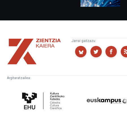
Zientzia
Jarrai gaitzazu:
Kaiera
Argitaratzailea:
Kultura
Euskampus
Zientifikoko
Fundazioa
Katedra