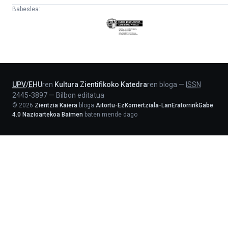
Babeslea:
Eusko
Jaurlaritza
-
Lehendakaritza
UPV
/
EHU
ren
Kultura Zientifikoko Katedra
ren bloga
—
ISSN
2445-3897
—
Bilbon editatua
©
2026
Zientzia Kaiera
bloga
Aitortu-EzKomertziala-LanEratorririkGabe
4.0 Nazioartekoa Baimen
baten mende dago