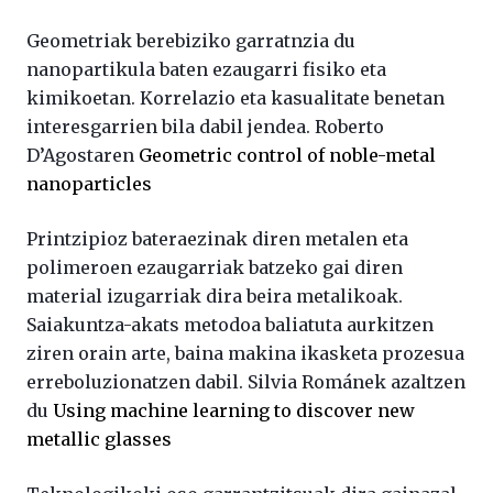
Geometriak berebiziko garratnzia du
nanopartikula baten ezaugarri fisiko eta
kimikoetan. Korrelazio eta kasualitate benetan
interesgarrien bila dabil jendea. Roberto
D’Agostaren
Geometric control of noble-metal
nanoparticles
Printzipioz bateraezinak diren metalen eta
polimeroen ezaugarriak batzeko gai diren
material izugarriak dira beira metalikoak.
Saiakuntza-akats metodoa baliatuta aurkitzen
ziren orain arte, baina makina ikasketa prozesua
erreboluzionatzen dabil. Silvia Románek azaltzen
du
Using machine learning to discover new
metallic glasses