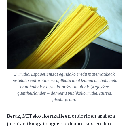
2. irudia: Espagetientzat egindako eredu matematikoak
bestelako egituretan ere aplikatu ahal izango da, hala nola
nanohodiak eta zelula-mikrotubuluak. (Argazkia:
quintheislander – domeinu publikoko irudia. Iturria:
pixabay.com)
Beraz, MITeko ikertzaileen ondorioen arabera
jarraian ikusgai dagoen bideoan ikusten den