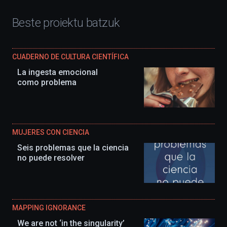
Beste proiektu batzuk
CUADERNO DE CULTURA CIENTÍFICA
La ingesta emocional
como problema
MUJERES CON CIENCIA
Seis problemas que la ciencia
no puede resolver
MAPPING IGNORANCE
We are not ‘in the singularity’