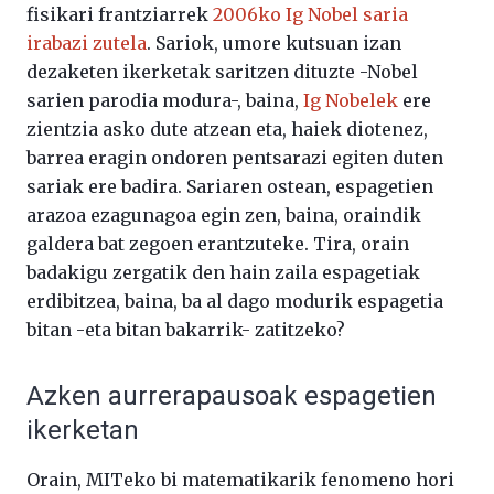
fisikari frantziarrek
2006ko Ig Nobel saria
irabazi zutela
. Sariok, umore kutsuan izan
dezaketen ikerketak saritzen dituzte -Nobel
sarien parodia modura-, baina,
Ig Nobelek
ere
zientzia asko dute atzean eta, haiek diotenez,
barrea eragin ondoren pentsarazi egiten duten
sariak ere badira. Sariaren ostean, espagetien
arazoa ezagunagoa egin zen, baina, oraindik
galdera bat zegoen erantzuteke. Tira, orain
badakigu zergatik den hain zaila espagetiak
erdibitzea, baina, ba al dago modurik espagetia
bitan -eta bitan bakarrik- zatitzeko?
Azken aurrerapausoak espagetien
ikerketan
Orain, MITeko bi matematikarik fenomeno hori