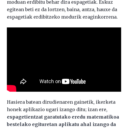
moduan erdibitu behar dira espagetiak. Eskuz
egitean beti ez da lortzen, baina, antza, hauxe da
espagetiak erdibitzeko modurik eraginkorrena.
Hasiera batean dirudienaren gainetik, ikerketa
honek aplikazio ugari izango ditu; izan ere,
espagetientzat garatutako eredu matematikoa
bestelako egituretan aplikatu ahal izango da