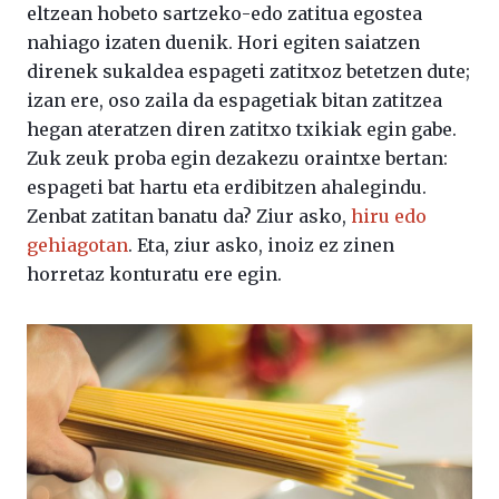
eltzean hobeto sartzeko-edo zatitua egostea
nahiago izaten duenik. Hori egiten saiatzen
direnek sukaldea espageti zatitxoz betetzen dute;
izan ere, oso zaila da espagetiak bitan zatitzea
hegan ateratzen diren zatitxo txikiak egin gabe.
Zuk zeuk proba egin dezakezu oraintxe bertan:
espageti bat hartu eta erdibitzen ahalegindu.
Zenbat zatitan banatu da? Ziur asko,
hiru edo
gehiagotan
. Eta, ziur asko, inoiz ez zinen
horretaz konturatu ere egin.