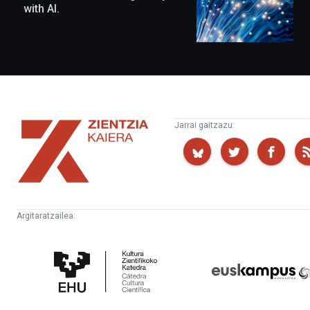
with AI.
Zientzia
Jarrai gaitzazu:
Kaiera
Argitaratzailea:
Kultura
Euskampus
Zientifikoko
Fundazioa
Katedra