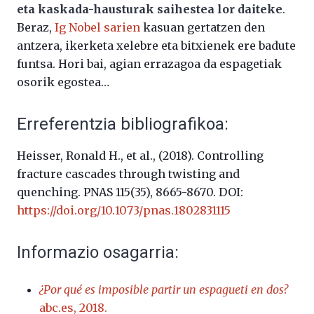
eta kaskada-hausturak saihestea lor daiteke
.
Beraz,
Ig Nobel sarien
kasuan gertatzen den
antzera, ikerketa xelebre eta bitxienek ere badute
funtsa. Hori bai, agian errazagoa da espagetiak
osorik egostea…
Erreferentzia bibliografikoa:
Heisser, Ronald H., et al., (2018). Controlling
fracture cascades through twisting and
quenching. PNAS 115(35), 8665-8670. DOI:
https://doi.org/10.1073/pnas.1802831115
Informazio osagarria:
¿Por qué es imposible partir un espagueti en dos?
abc.es, 2018.