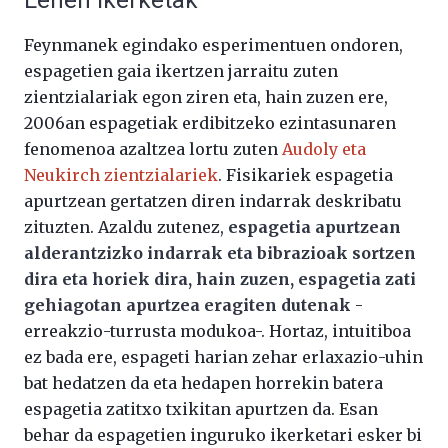
Lehen ikerketak
Feynmanek egindako esperimentuen ondoren,
espagetien gaia ikertzen jarraitu zuten
zientzialariak egon ziren eta, hain zuzen ere,
2006an espagetiak erdibitzeko ezintasunaren
fenomenoa azaltzea lortu zuten
Audoly eta
Neukirch zientzialariek
. Fisikariek espagetia
apurtzean gertatzen diren indarrak deskribatu
zituzten. Azaldu zutenez,
espagetia apurtzean
alderantzizko indarrak eta bibrazioak sortzen
dira eta horiek dira, hain zuzen, espagetia zati
gehiagotan apurtzea eragiten dutenak
-
erreakzio-turrusta modukoa-. Hortaz, intuitiboa
ez bada ere, espageti harian zehar erlaxazio-uhin
bat hedatzen da eta hedapen horrekin batera
espagetia zatitxo txikitan apurtzen da. Esan
behar da espagetien inguruko ikerketari esker bi