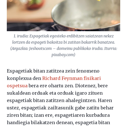
1. irudia: Espagetiak egosteko erdibitzen saiatzean nekez
lortzen da espageti bakoitza bi zatitan bakarrik banatzea.
(Argazkia: Jeshootscom – domeinu publikoko irudia. Iturria:
pixabay.com)
Espagetiak bitan zatitzea zein fenomeno
konplexua den
Richard Feynman fisikari
ospetsua
bera ere ohartu zen. Diotenez, bere
sukaldean orduak eta orduak igaro zituen
espagetiak bitan zatitzen ahalegintzen. Haren
ustez, espagetiak zailtasunik gabe zatitu behar
ziren bitan; izan ere, espagetiaren kurbadura
handiegia bilakatzen denean, espagetia bitan