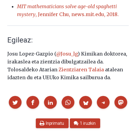
MIT mathematicians solve age-old spaghetti
mystery
, Jennifer Chu, news.mit.edu, 2018.
Egileaz:
Josu Lopez-Gazpio (
@Josu_lg
) Kimikan doktorea,
irakaslea eta zientzia dibulgatzailea da.
Tolosaldeko Atarian
Zientziaren Talaia
atalean
idazten du eta UEUko Kimika sailburua da.
Partekatu
Inprimatu
1 iruzkin