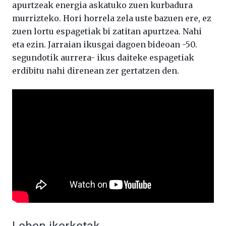
apurtzeak energia askatuko zuen kurbadura
murrizteko. Hori horrela zela uste bazuen ere, ez
zuen lortu espagetiak bi zatitan apurtzea. Nahi
eta ezin. Jarraian ikusgai dagoen bideoan -50.
segundotik aurrera- ikus daiteke espagetiak
erdibitu nahi direnean zer gertatzen den.