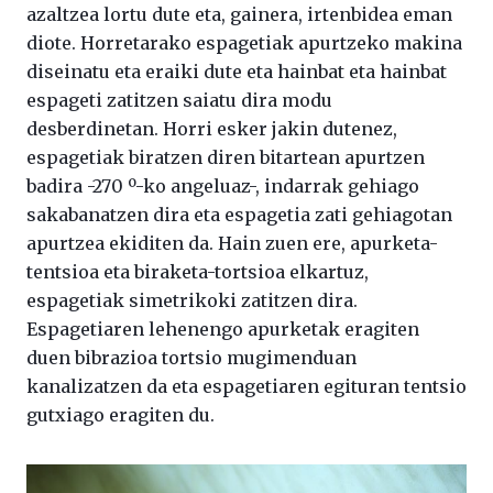
azaltzea lortu dute eta, gainera, irtenbidea eman
diote. Horretarako espagetiak apurtzeko makina
diseinatu eta eraiki dute eta hainbat eta hainbat
espageti zatitzen saiatu dira modu
desberdinetan. Horri esker jakin dutenez,
espagetiak biratzen diren bitartean apurtzen
badira -270 º-ko angeluaz-, indarrak gehiago
sakabanatzen dira eta espagetia zati gehiagotan
apurtzea ekiditen da. Hain zuen ere, apurketa-
tentsioa eta biraketa-tortsioa elkartuz,
espagetiak simetrikoki zatitzen dira.
Espagetiaren lehenengo apurketak eragiten
duen bibrazioa tortsio mugimenduan
kanalizatzen da eta espagetiaren egituran tentsio
gutxiago eragiten du.