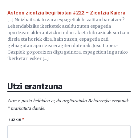
Asteon zientzia begi-bistan #222 – Zientzia Kaiera
[…] Noizbait saiatu zara espagetiak bi zatitan banatzen?
Lehendabiziko ikerketek azaldu zuten espagetia
apurtzean alderantzizko indarrak eta bibrazioak sortzen
direla eta horiek dira, hain zuzen, espagetia zati
gehiagotan apurtzea eragiten dutenak. Josu Lopez-
Gazpiok gogoratzen digu gainera, espagetien inguruko
ikerketari esker […]
Utzi erantzuna
Zure e-posta helbidea ez da argitaratuko.
Beharrezko eremuak
*
markatuta daude
.
Iruzkin
*