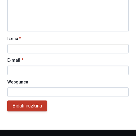
Izena
*
E-mail
*
Webgunea
Bidali iruzkina