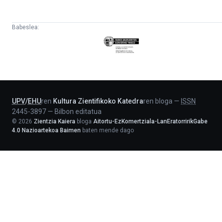
Babeslea:
Eusko
Jaurlaritza
-
Lehendakaritza
UPV
/
EHU
ren
Kultura Zientifikoko Katedra
ren bloga
—
ISSN
2445-3897
—
Bilbon editatua
©
2026
Zientzia Kaiera
bloga
Aitortu-EzKomertziala-LanEratorririkGabe
4.0 Nazioartekoa Baimen
baten mende dago