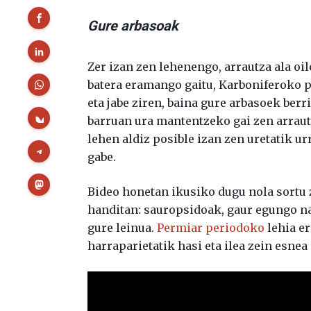
Gure arbasoak
Zer izan zen lehenengo, arrautza ala oi
batera eramango gaitu, Karboniferoko p
eta jabe ziren, baina gure arbasoek berr
barruan ura mantentzeko gai zen arraut
lehen aldiz posible izan zen uretatik u
gabe.
Bideo honetan ikusiko dugu nola sortu z
handitan: sauropsidoak, gaur egungo na
gure leinua.
Permiar periodoko
lehia e
harraparietatik hasi eta ilea zein esnea