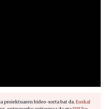
 proiektuaren bideo-sorta bat da.
Euskal
us-entzunezko egitasmoa da eta
EHUko