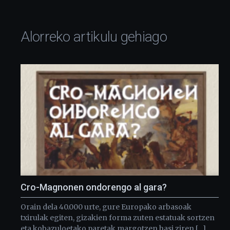
Alorreko artikulu gehiago
Cro-Magnonen ondorengo al gara?
Orain dela 40.000 urte, gure Europako arbasoak
txirulak egiten, gizakien forma zuten estatuak sortzen
eta kobazuloetako paretak margotzen hasi ziren […]