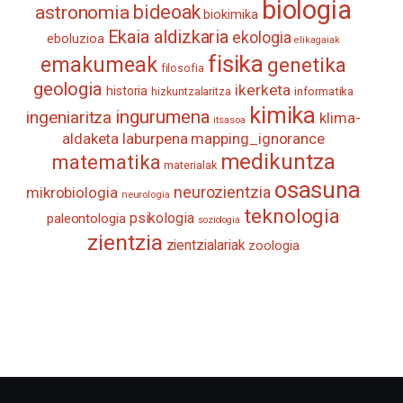
biologia
astronomia
bideoak
biokimika
Ekaia aldizkaria
ekologia
eboluzioa
elikagaiak
fisika
emakumeak
genetika
filosofia
geologia
ikerketa
historia
informatika
hizkuntzalaritza
kimika
ingurumena
ingeniaritza
klima-
itsasoa
aldaketa
laburpena
mapping_ignorance
medikuntza
matematika
materialak
osasuna
neurozientzia
mikrobiologia
neurologia
teknologia
psikologia
paleontologia
soziologia
zientzia
zientzialariak
zoologia