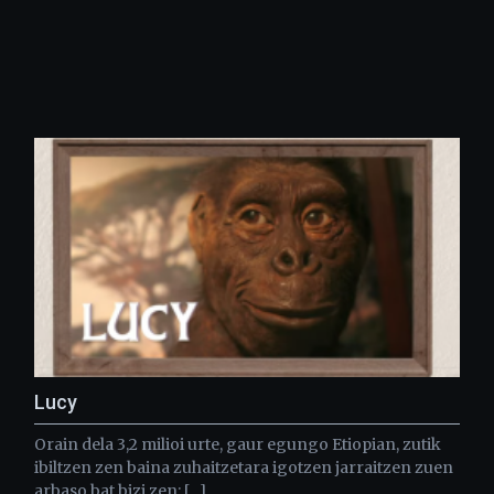
Lucy
Orain dela 3,2 milioi urte, gaur egungo Etiopian, zutik
ibiltzen zen baina zuhaitzetara igotzen jarraitzen zuen
arbaso bat bizi zen: […]