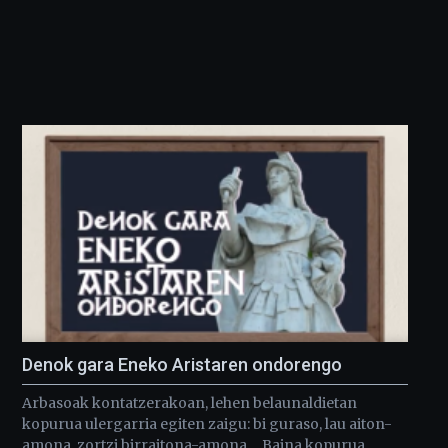
Denok gara Eneko Aristaren ondorengo
Arbasoak kontatzerakoan, lehen belaunaldietan
kopurua ulergarria egiten zaigu: bi guraso, lau aiton-
amona, zortzi birraitona-amona… Baina kopurua