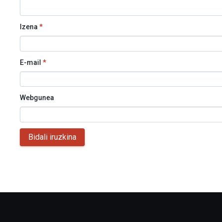
Izena
*
E-mail
*
Webgunea
Bidali iruzkina