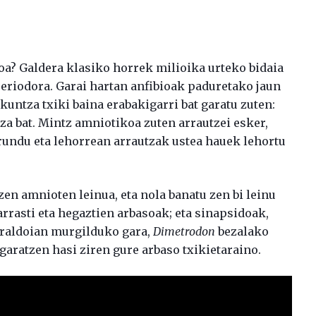
loa? Galdera klasiko horrek milioika urteko bidaia
eriodora. Garai hartan anfibioak paduretako jaun
ikuntza txiki baina erabakigarri bat garatu zuten:
za bat. Mintz amniotikoa zuten arrautzei esker,
rrundu eta lehorrean arrautzak ustea hauek lehortu
en amnioten leinua, eta nola banatu zen bi leinu
rrasti eta hegaztien arbasoak; eta sinapsidoak,
rraldoian murgilduko gara,
Dimetrodon
bezalako
 garatzen hasi ziren gure arbaso txikietaraino.