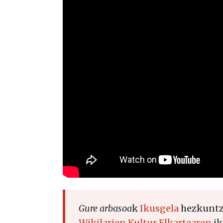
Gure arbasoa
k
Ikusgela
hezkuntza
Wikilarien Kultur Elkartearen
ik