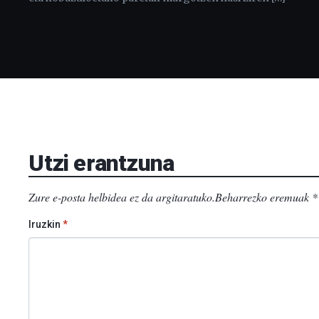
Utzi erantzuna
Zure e-posta helbidea ez da argitaratuko.
Beharrezko eremuak
*
Iruzkin
*