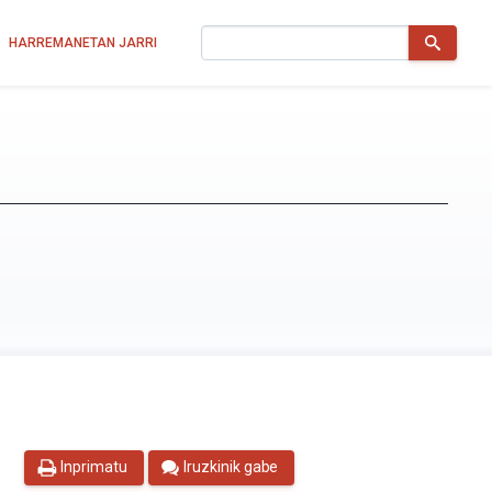
Bilatu
HARREMANETAN JARRI
Inprimatu
Iruzkinik gabe