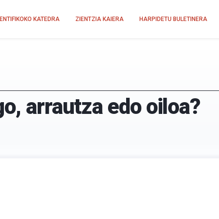
IENTIFIKOKO KATEDRA
ZIENTZIA KAIERA
HARPIDETU BULETINERA
o, arrautza edo oiloa?