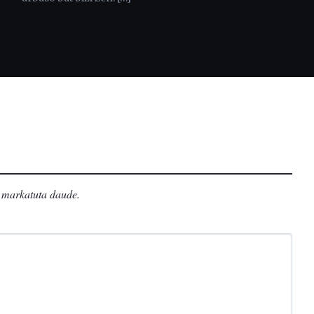
markatuta daude
.