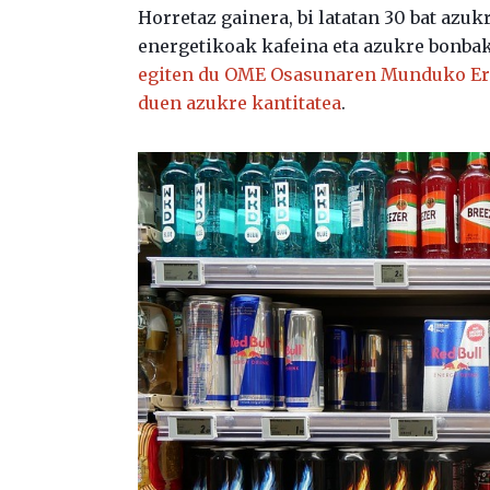
Horretaz gainera, bi latatan 30 bat azuk
energetikoak kafeina eta azukre bonbak
egiten du OME Osasunaren Munduko Er
duen azukre kantitatea
.