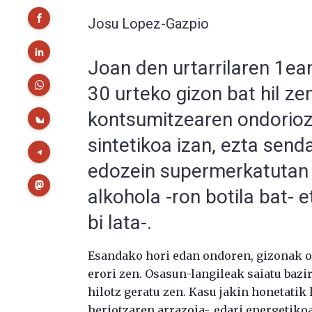
Josu Lopez-Gazpio
Joan den urtarrilaren 1ea
30 urteko gizon bat hil zen
kontsumitzearen ondorioz.
sintetikoa izan, ezta senda
edozein supermerkatutan e
alkohola -ron botila bat- 
bi lata-.
Esandako hori edan ondoren, gizonak on
erori zen. Osasun-langileak saiatu bazi
hilotz geratu zen. Kasu jakin honetatik
heriotzaren arrazoia-, edari energetik