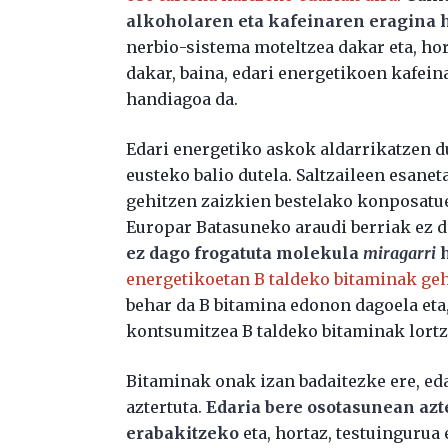
alkoholaren eta kafeinaren eragina h
nerbio-sistema moteltzea dakar eta, h
dakar, baina, edari energetikoen kafein
handiagoa da.
Edari energetiko askok aldarrikatzen d
eusteko balio dutela. Saltzaileen esanet
gehitzen zaizkien bestelako konposatue
Europar Batasuneko araudi berriak ez di
ez dago frogatuta molekula
miragarri
h
energetikoetan B taldeko bitaminak ge
behar da B bitamina edonon dagoela eta
kontsumitzea B taldeko bitaminak lort
Bitaminak onak izan badaitezke ere, ed
aztertuta.
Edaria bere osotasunean azt
erabakitzeko
eta, hortaz, testuingurua 