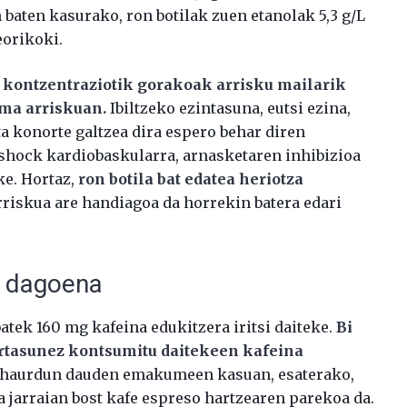
baten kasurako, ron botilak zuen etanolak 5,3 g/L
eorikoki.
L kontzentraziotik gorakoak arrisku mailarik
oma arriskuan.
Ibiltzeko ezintasuna, eutsi ezina,
a konorte galtzea dira espero behar diren
shock kardiobaskularra, arnasketaren inhibizioa
ke. Hortaz,
ron botila bat edatea heriotza
arriskua are handiagoa da horrekin batera edari
n dagoena
atek 160 mg kafeina edukitzera iritsi daiteke.
Bi
urtasunez kontsumitu daitekeen kafeina
haurdun dauden emakumeen kasuan, esaterako,
zea jarraian bost kafe espreso hartzearen parekoa da.