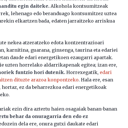
anditu egin daiteke.
Alkohola kontsumitzeak
orrek, lehenago edo beranduago kontsumitzez uztea
arekin elkartzen bada, edaten jarraitzeko arriskua
ute nekea atzeratzeko edota kontzentrazioari
an, karnitina, guarana, ginsenga, taurina eta edariei
tan daude edari energetikoen ezaugarri apartak.
e uzten horrelako aldarrikapenak egitea; izan ere,
oriek funtzio hori dutenik.
Horrexegatik,
edari
hitzen dituzte arazoa konpontzeko
. Hala ere, esan
, hortaz, ez da beharrezkoa edari energetikoak
zeko.
ariak ezin dira aztertu haien osagaiak banan-banan
ertu behar da onuragarria den edo ez
edozein dela ere, onura gutxi daukate edari