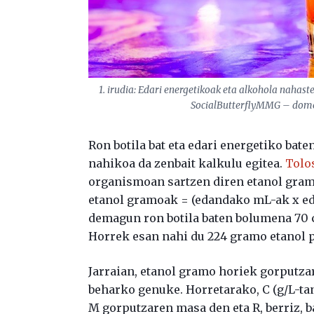
1. irudia: Edari energetikoak eta alkohola nahaste
SocialButterflyMMG – domei
Ron botila bat eta edari energetiko baten
nahikoa da zenbait kalkulu egitea.
Tolo
organismoan sartzen diren etanol gram
etanol gramoak = (edandako mL-ak x eda
demagun ron botila baten bolumena 70 c
Horrek esan nahi du 224 gramo etanol pu
Jarraian, etanol gramo horiek gorputza
beharko genuke. Horretarako, C (g/L-ta
M gorputzaren masa den eta R, berriz, 