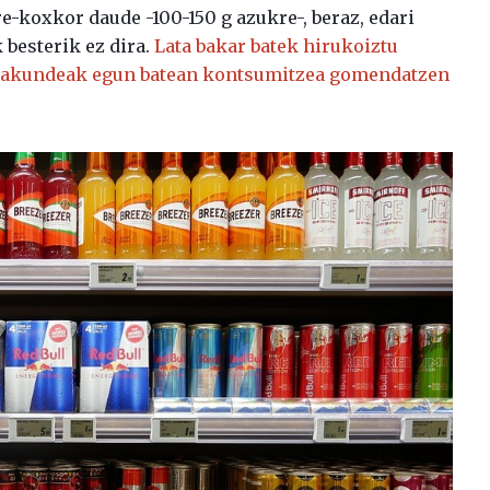
re-koxkor daude -100-150 g azukre-, beraz, edari
 besterik ez dira.
Lata bakar batek hirukoiztu
akundeak egun batean kontsumitzea gomendatzen