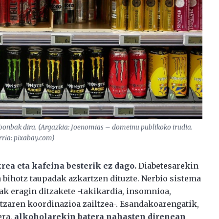
a bonbak dira. (Argazkia: Joenomias – domeinu publikoko irudia.
rria: pixabay.com)
rea eta kafeina besterik ez dago.
Diabetesarekin
a bihotz taupadak azkartzen dituzte. Nerbio sistema
ak eragin ditzakete -takikardia, insomnioa,
utzaren koordinazioa zailtzea-. Esandakoarengatik,
era,
alkoholarekin batera nahasten direnean