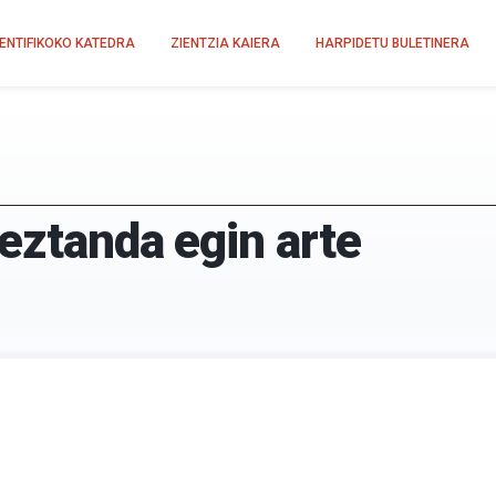
IENTIFIKOKO KATEDRA
ZIENTZIA KAIERA
HARPIDETU BULETINERA
 eztanda egin arte