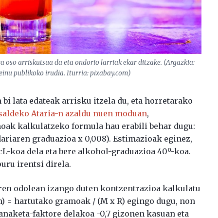
a oso arriskutsua da eta ondorio larriak ekar ditzake. (Argazkia:
nu publikoko irudia. Iturria: pixabay.com)
 bi lata edateak arrisku itzela du, eta horretarako
saldeko Ataria-n azaldu nuen moduan
,
oak kalkulatzeko formula hau erabili behar dugu:
riaren graduazioa x 0,008). Estimazioak eginez,
L-koa dela eta bere alkohol-graduazioa 40º-koa.
ru irentsi direla.
ren odolean izango duten kontzentrazioa kalkulatu
n) = hartutako gramoak / (M x R) egingo dugu, non
banaketa-faktore delakoa -0,7 gizonen kasuan eta