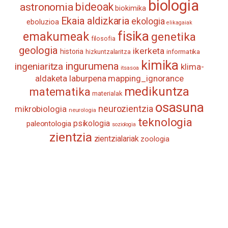
biologia
astronomia
bideoak
biokimika
Ekaia aldizkaria
ekologia
eboluzioa
elikagaiak
fisika
emakumeak
genetika
filosofia
geologia
ikerketa
historia
informatika
hizkuntzalaritza
kimika
ingurumena
ingeniaritza
klima-
itsasoa
aldaketa
laburpena
mapping_ignorance
medikuntza
matematika
materialak
osasuna
neurozientzia
mikrobiologia
neurologia
teknologia
psikologia
paleontologia
soziologia
zientzia
zientzialariak
zoologia