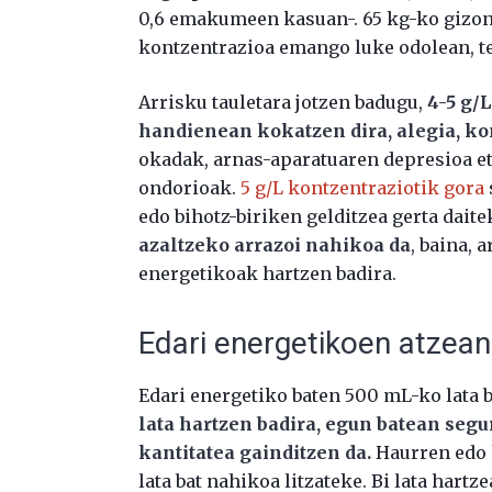
0,6 emakumeen kasuan-. 65 kg-ko gizon 
kontzentrazioa emango luke odolean, t
Arrisku tauletara jotzen badugu,
4-5 g/
handienean kokatzen dira, alegia, k
okadak, arnas-aparatuaren depresioa et
ondorioak.
5 g/L kontzentraziotik gora
edo bihotz-biriken gelditzea gerta daite
azaltzeko arrazoi nahikoa da
, baina, 
energetikoak hartzen badira.
Edari energetikoen atzea
Edari energetiko baten 500 mL-ko lata b
lata hartzen badira, egun batean seg
kantitatea gainditzen da.
Haurren edo 
lata bat nahikoa litzateke. Bi lata hart