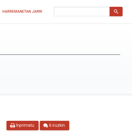
Bilatu
HARREMANETAN JARRI
Inprimatu
6 iruzkin