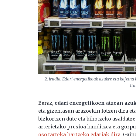
2. irudia: Edari energetikoak azukre eta kafein
Itu
Beraz,
edari energetikoen atzean azuk
eta gizentasun arazoekin lotzen dira et
bizkortzen dute eta bihotzeko asaldatze
arterietako presioa handitzea eta gorp
oso tarteka hartzeko edariak dira
. Gain