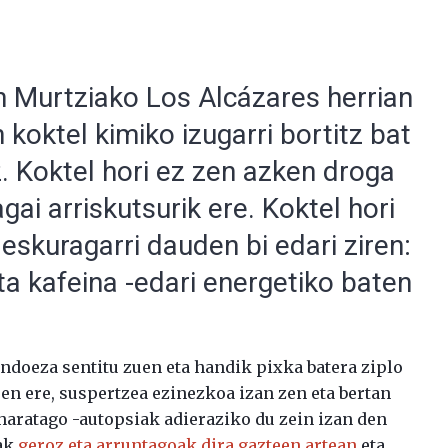
n Murtziako Los Alcázares herrian
 koktel kimiko izugarri bortitz bat
 Koktel hori ez zen azken droga
gai arriskutsurik ere. Koktel hori
skuragarri dauden bi edari ziren:
eta kafeina -edari energetiko baten
doeza sentitu zuen eta handik pixka batera ziplo
ren ere, suspertzea ezinezkoa izan zen eta bertan
 haratago -autopsiak adieraziko du zein izan den
oak
geroz eta arruntagoak dira gazteen artean
eta,