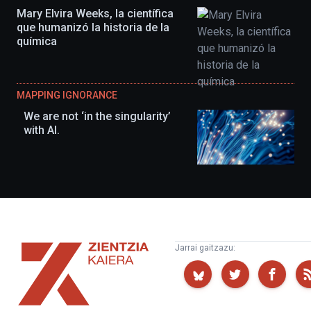
Mary Elvira Weeks, la científica
que humanizó la historia de la
química
MAPPING IGNORANCE
We are not ‘in the singularity’
with AI.
Zientzia
Jarrai gaitzazu:
Kaiera