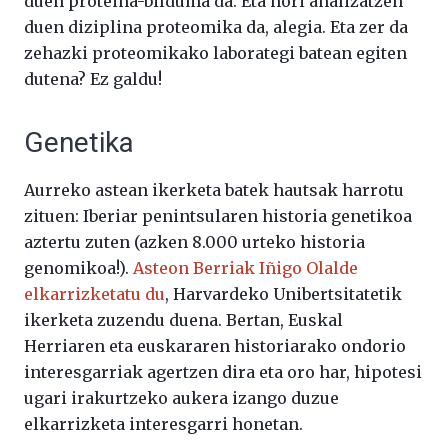
duen proteina-bilduma da. Eta hori analizatzen
duen diziplina proteomika da, alegia. Eta zer da
zehazki proteomikako laborategi batean egiten
dutena? Ez galdu!
Genetika
Aurreko astean ikerketa batek hautsak harrotu
zituen: Iberiar penintsularen historia genetikoa
aztertu zuten (azken 8.000 urteko historia
genomikoa!).
Asteon Berriak Iñigo Olalde
elkarrizketatu du
, Harvardeko Unibertsitatetik
ikerketa zuzendu duena. Bertan, Euskal
Herriaren eta euskararen historiarako ondorio
interesgarriak agertzen dira eta oro har, hipotesi
ugari irakurtzeko aukera izango duzue
elkarrizketa interesgarri honetan.