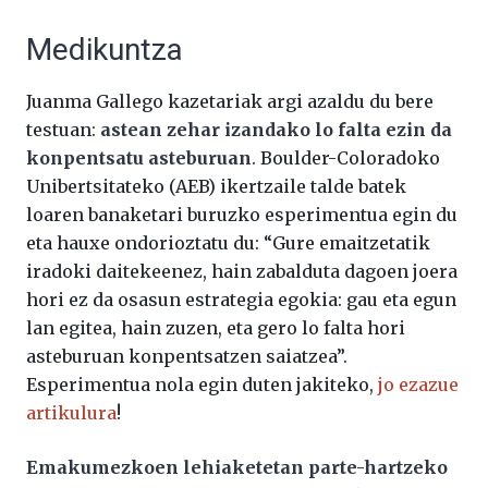
Medikuntza
Juanma Gallego kazetariak argi azaldu du bere
testuan:
astean zehar izandako lo falta ezin da
konpentsatu asteburuan
. Boulder-Coloradoko
Unibertsitateko (AEB) ikertzaile talde batek
loaren banaketari buruzko esperimentua egin du
eta hauxe ondorioztatu du: “Gure emaitzetatik
iradoki daitekeenez, hain zabalduta dagoen joera
hori ez da osasun estrategia egokia: gau eta egun
lan egitea, hain zuzen, eta gero lo falta hori
asteburuan konpentsatzen saiatzea”.
Esperimentua nola egin duten jakiteko,
jo ezazue
artikulura
!
Emakumezkoen lehiaketetan parte-hartzeko