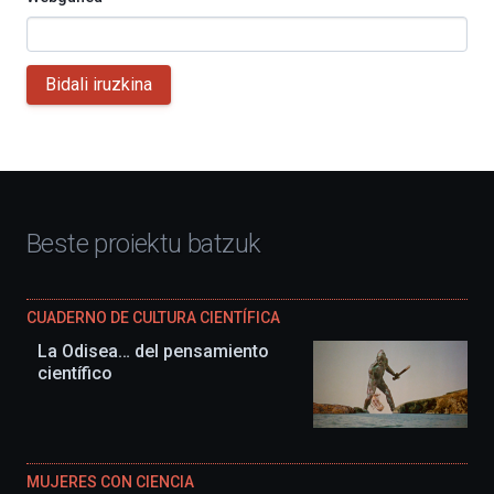
Bidali iruzkina
Beste proiektu batzuk
CUADERNO DE CULTURA CIENTÍFICA
La Odisea… del pensamiento
científico
MUJERES CON CIENCIA