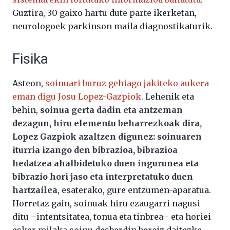
Guztira, 30 gaixo hartu dute parte ikerketan,
neurologoek parkinson maila diagnostikaturik.
Fisika
Asteon,
soinuari buruz gehiago jakiteko aukera
eman digu Josu Lopez-Gazpiok
. Lehenik eta
behin,
soinua gerta dadin eta antzeman
dezagun, hiru elementu beharrezkoak dira,
Lopez Gazpiok azaltzen digunez: soinuaren
iturria izango den bibrazioa, bibrazioa
hedatzea ahalbidetuko duen ingurunea eta
bibrazio hori jaso eta interpretatuko duen
hartzailea
, esaterako, gure entzumen-aparatua.
Horretaz gain, soinuak hiru ezaugarri nagusi
ditu –intentsitatea, tonua eta tinbrea– eta horiei