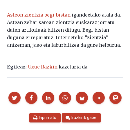
Asteon zientzia begi-bistan
igandeetako atala da.
Astean zehar sarean zientzia euskaraz jorratu
duten artikuluak biltzen ditugu. Begi-bistan
duguna erreparatuz, Interneteko “zientzia”
antzeman, jaso eta laburbiltzea da gure helburua.
Egileaz
:
Uxue Razkin
kazetaria da.
Partekatu
Inprimatu
Iruzkinik gabe