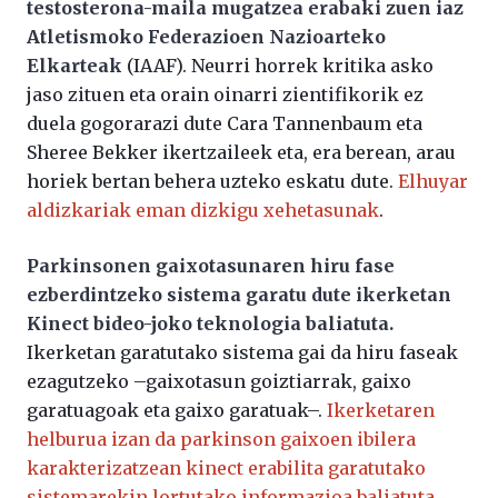
testosterona-maila mugatzea erabaki zuen iaz
Atletismoko Federazioen Nazioarteko
Elkarteak
(IAAF). Neurri horrek kritika asko
jaso zituen eta orain oinarri zientifikorik ez
duela gogorarazi dute Cara Tannenbaum eta
Sheree Bekker ikertzaileek eta, era berean, arau
horiek bertan behera uzteko eskatu dute.
Elhuyar
aldizkariak eman dizkigu xehetasunak
.
Parkinsonen gaixotasunaren hiru fase
ezberdintzeko sistema garatu dute ikerketan
Kinect bideo-joko teknologia baliatuta.
Ikerketan garatutako sistema gai da hiru faseak
ezagutzeko –gaixotasun goiztiarrak, gaixo
garatuagoak eta gaixo garatuak–.
Ikerketaren
helburua izan da parkinson gaixoen ibilera
karakterizatzean kinect erabilita garatutako
sistemarekin lortutako informazioa baliatuta
.