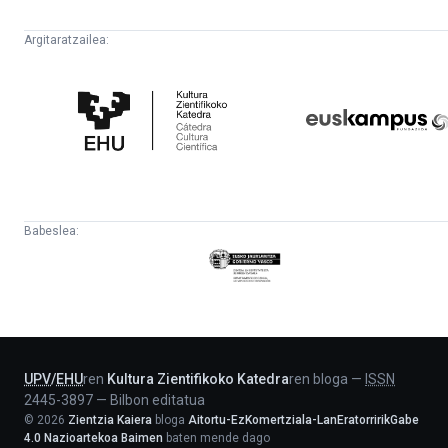
Argitaratzailea:
Kultura
Euskampus
Zientifikoko
Fundazioa
Katedra
Babeslea:
Eusko
Jaurlaritza
-
Lehendakaritza
UPV
/
EHU
ren
Kultura Zientifikoko Katedra
ren bloga
—
ISSN
2445-3897
—
Bilbon editatua
©
2026
Zientzia Kaiera
bloga
Aitortu-EzKomertziala-LanEratorririkGabe
4.0 Nazioartekoa Baimen
baten mende dago