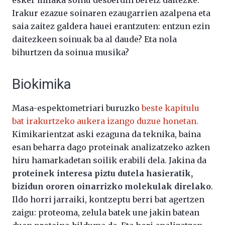
esker milaka soinu desberdin bereiz daitezke.
Irakur ezazue soinaren ezaugarrien azalpena eta
saia zaitez galdera hauei erantzuten: entzun ezin
daitezkeen soinuak ba al daude? Eta nola
bihurtzen da soinua musika?
Biokimika
Masa-espektometriari buruzko
beste kapitulu
bat irakurtzeko aukera izango duzue honetan.
Kimikarientzat aski ezaguna da teknika, baina
esan beharra dago proteinak analizatzeko azken
hiru hamarkadetan soilik erabili dela. Jakina da
proteinek interesa piztu dutela hasieratik,
bizidun ororen oinarrizko molekulak direlako
.
Ildo horri jarraiki, kontzeptu berri bat agertzen
zaigu: proteoma, zelula batek une jakin batean