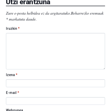
Utzi erantzuna
Zure e-posta helbidea ez da argitaratuko.
Beharrezko eremuak
*
markatuta daude
.
Iruzkin
*
Izena
*
E-mail
*
Webgunea