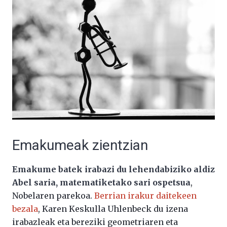
Emakumeak zientzian
Emakume batek irabazi du lehendabiziko aldiz
Abel saria, matematiketako sari ospetsua
,
Nobelaren parekoa.
Berrian irakur daitekeen
bezala
, Karen Keskulla Uhlenbeck du izena
irabazleak eta bereziki geometriaren eta