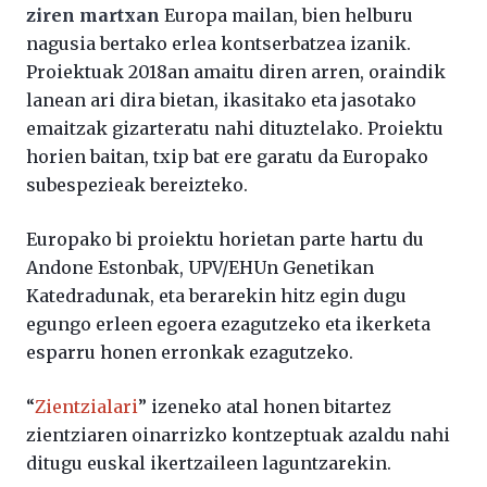
ziren martxan
Europa mailan, bien helburu
nagusia bertako erlea kontserbatzea izanik.
Proiektuak 2018an amaitu diren arren, oraindik
lanean ari dira bietan, ikasitako eta jasotako
emaitzak gizarteratu nahi dituztelako. Proiektu
horien baitan, txip bat ere garatu da Europako
subespezieak bereizteko.
Europako bi proiektu horietan parte hartu du
Andone Estonbak, UPV/EHUn Genetikan
Katedradunak, eta berarekin hitz egin dugu
egungo erleen egoera ezagutzeko eta ikerketa
esparru honen erronkak ezagutzeko.
“
Zientzialari
” izeneko atal honen bitartez
zientziaren oinarrizko kontzeptuak azaldu nahi
ditugu euskal ikertzaileen laguntzarekin.