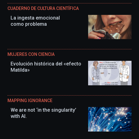
CUADERNO DE CULTURA CIENTÍFICA
La ingesta emocional
como problema
MUJERES CON CIENCIA
Evolución histórica del «efecto
Matilda»
MAPPING IGNORANCE
We are not ‘in the singularity’
with AI.