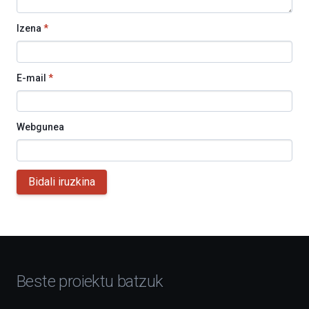
Izena
*
E-mail
*
Webgunea
Bidali iruzkina
Beste proiektu batzuk