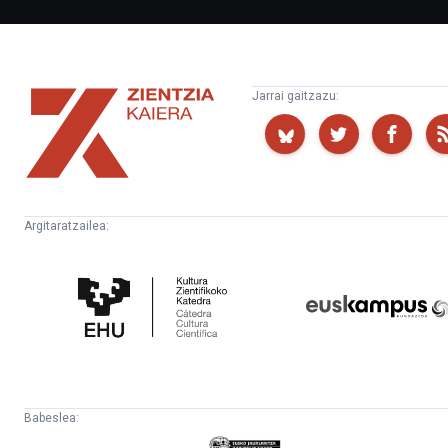
Zientzia
Jarrai gaitzazu:
Kaiera
Argitaratzailea:
Kultura
Euskampus
Zientifikoko
Fundazioa
Katedra
Babeslea:
Eusko