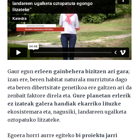
Gaur egun
erleen gainbehera bizitzen ari gara
;
izan ere, beren habitat naturala murriztuta dago
eta beren dibertsitate genetikoa ere galtzen ari da
zenbait faktore direla eta.
Gure planetan erlerik
ez izateak galera handiak ekarriko lituzke
ekosistemara eta, nagusiki, landareen ugalketa
oztopatuko litzateke.
Egoera horri aurre egiteko
bi proiektu jarri