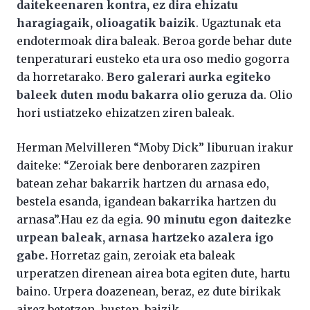
daitekeenaren kontra, ez dira ehizatu
haragiagaik, olioagatik baizik
. Ugaztunak eta
endotermoak dira baleak. Beroa gorde behar dute
tenperaturari eusteko eta ura oso medio gogorra
da horretarako.
Bero galerari aurka egiteko
baleek duten modu bakarra olio geruza da
. Olio
hori ustiatzeko ehizatzen ziren baleak.
Herman Melvilleren “Moby Dick” liburuan irakur
daiteke: “Zeroiak bere denboraren zazpiren
batean zehar bakarrik hartzen du arnasa edo,
bestela esanda, igandean bakarrika hartzen du
arnasa”.Hau ez da egia.
90 minutu egon daitezke
urpean baleak, arnasa hartzeko azalera igo
gabe.
Horretaz gain, zeroiak eta baleak
urperatzen direnean airea bota egiten dute, hartu
baino. Urpera doazenean, beraz, ez dute birikak
airez betetzen, husten, baizik.