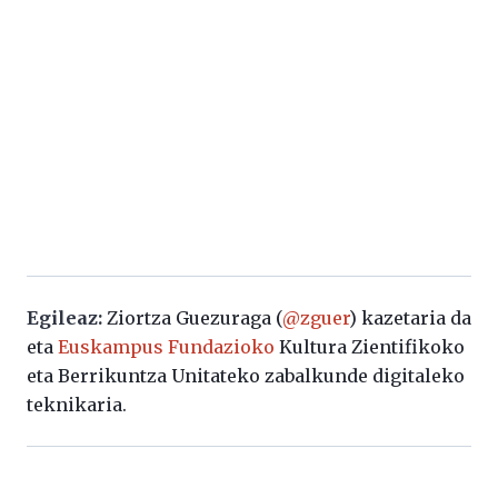
Egileaz:
Ziortza Guezuraga (
@zguer
) kazetaria da
eta
Euskampus Fundazioko
Kultura Zientifikoko
eta Berrikuntza Unitateko zabalkunde digitaleko
teknikaria.