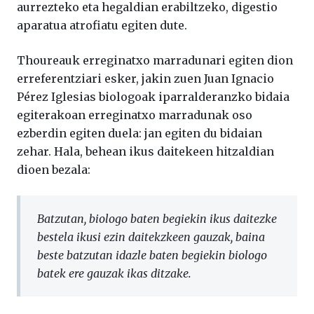
aurrezteko eta hegaldian erabiltzeko, digestio
aparatua atrofiatu egiten dute.
Thoureauk erreginatxo marradunari egiten dion
erreferentziari esker, jakin zuen Juan Ignacio
Pérez Iglesias biologoak iparralderanzko bidaia
egiterakoan erreginatxo marradunak oso
ezberdin egiten duela: jan egiten du bidaian
zehar. Hala, behean ikus daitekeen hitzaldian
dioen bezala:
Batzutan, biologo baten begiekin ikus daitezke
bestela ikusi ezin daitekzkeen gauzak, baina
beste batzutan idazle baten begiekin biologo
batek ere gauzak ikas ditzake.