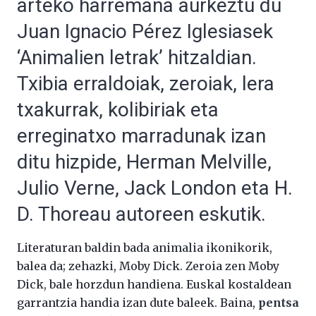
arteko harremana aurkeztu du
Juan Ignacio Pérez Iglesiasek
‘Animalien letrak’ hitzaldian.
Txibia erraldoiak, zeroiak, lera
txakurrak, kolibiriak eta
erreginatxo marradunak izan
ditu hizpide, Herman Melville,
Julio Verne, Jack London eta H.
D. Thoreau autoreen eskutik.
Literaturan baldin bada animalia ikonikorik,
balea da; zehazki, Moby Dick. Zeroia zen Moby
Dick, bale horzdun handiena. Euskal kostaldean
garrantzia handia izan dute baleek. Baina,
pentsa