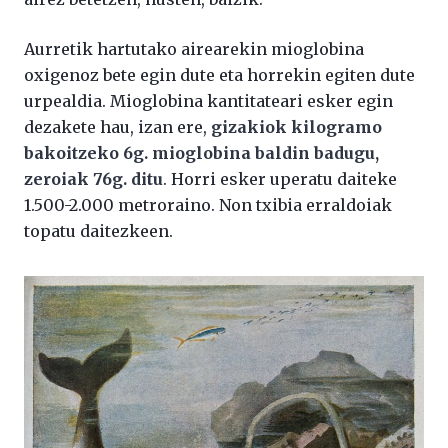
Aurretik hartutako airearekin mioglobina
oxigenoz bete egin dute eta horrekin egiten dute
urpealdia. Mioglobina kantitateari esker egin
dezakete hau, izan ere,
gizakiok kilogramo
bakoitzeko 6g. mioglobina baldin badugu,
zeroiak 76g. ditu
. Horri esker uperatu daiteke
1.500-2.000 metroraino. Non txibia erraldoiak
topatu daitezkeen.