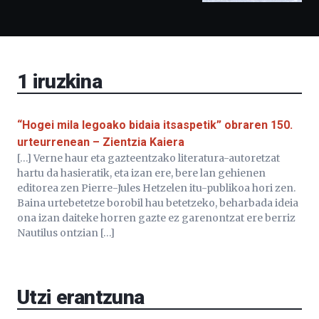
Bidebarrietako
Liburutegia,
Bizkaia
Aretoa-
EHU…
1
iruzkina
“Hogei mila legoako bidaia itsaspetik” obraren 150.
urteurrenean – Zientzia Kaiera
[…] Verne haur eta gazteentzako literatura-autoretzat
hartu da hasieratik, eta izan ere, bere lan gehienen
editorea zen Pierre-Jules Hetzelen itu-publikoa hori zen.
Baina urtebetetze borobil hau betetzeko, beharbada ideia
ona izan daiteke horren gazte ez garenontzat ere berriz
Nautilus ontzian […]
Utzi erantzuna