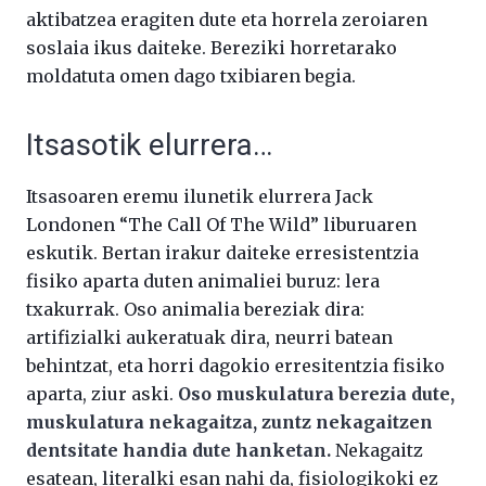
aktibatzea eragiten dute eta horrela zeroiaren
soslaia ikus daiteke. Bereziki horretarako
moldatuta omen dago txibiaren begia.
Itsasotik elurrera…
Itsasoaren eremu ilunetik elurrera Jack
Londonen “The Call Of The Wild” liburuaren
eskutik. Bertan irakur daiteke erresistentzia
fisiko aparta duten animaliei buruz: lera
txakurrak. Oso animalia bereziak dira:
artifizialki aukeratuak dira, neurri batean
behintzat, eta horri dagokio erresitentzia fisiko
aparta, ziur aski.
Oso muskulatura berezia dute,
muskulatura nekagaitza, zuntz nekagaitzen
dentsitate handia dute hanketan.
Nekagaitz
esatean, literalki esan nahi da, fisiologikoki ez