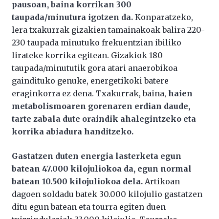
pausoan, baina korrikan 300
taupada/minutura igotzen da.
Konparatzeko,
lera txakurrak gizakien tamainakoak balira 220-
230 taupada minutuko frekuentzian ibiliko
lirateke korrika egitean. Gizakiok 180
taupada/minututik gora atari anaerobikoa
gaindituko genuke, energetikoki batere
eraginkorra ez dena. Txakurrak, baina,
haien
metabolismoaren gorenaren erdian daude,
tarte zabala dute oraindik ahalegintzeko eta
korrika abiadura handitzeko.
Gastatzen duten energia lasterketa egun
batean 47.000 kilojuliokoa da, egun normal
batean 10.500 kilojuliokoa dela.
Artikoan
dagoen soldadu batek 30.000 kilojulio gastatzen
ditu egun batean eta tourra egiten duen