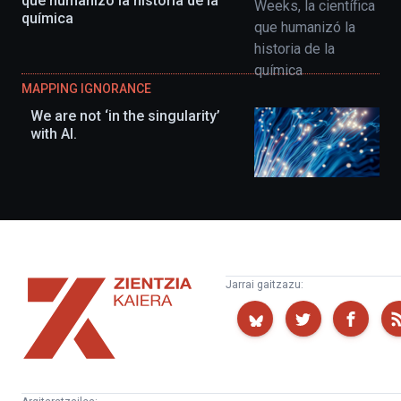
que humanizó la historia de la
química
MAPPING IGNORANCE
We are not ‘in the singularity’
with AI.
Zientzia
Jarrai gaitzazu:
Kaiera