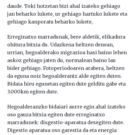
daude. Toki hotzetan bizi ahal izateko gehiago
jan beharko lukete, ur gehiago hartuko lukete eta
gehiago kanporatu beharko lukete,
Erreginatxo marradunak, bere aldetik, elikadura
ohitura bitxia du. Udazkena heltzen denean,
urrian, hegoalderako migrazioa hasi baino lehen
askoz gehiago jaten du, normalean baino lau
bider gehiago. Fotoperiodoaren arabera, heltzen
da eguna noiz hegoalderantz alde egiten duten.
Bidaia hiru egunetan egiten dute gelditu gabe eta
3.000km egiten dute.
Hegoalderanzko bidaiari aurre egin ahal izateko
oso gauza bitxia egiten dute erreginatxo
marradunek: disgestio-aparatua desegiten dute.
Digestio aparatua oso garestia da eta energia