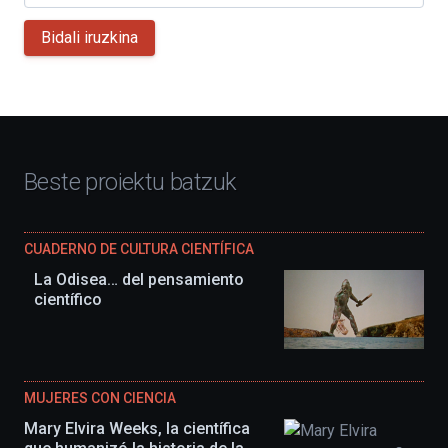
Bidali iruzkina
Beste proiektu batzuk
CUADERNO DE CULTURA CIENTÍFICA
La Odisea… del pensamiento
científico
MUJERES CON CIENCIA
Mary Elvira Weeks, la científica