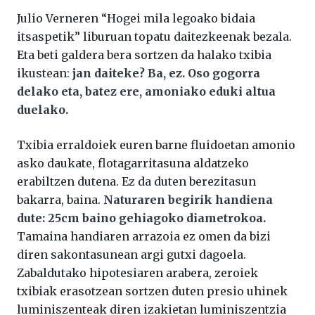
Julio Verneren “
Hogei mila legoako bidaia
itsaspetik” liburuan topatu daitezkeenak bezala.
Eta beti galdera bera sortzen da halako txibia
ikustean:
jan daiteke? Ba, ez. Oso gogorra
delako eta, batez ere, amoniako eduki altua
duelako.
Txibia erraldoiek euren barne fluidoetan amonio
asko daukate, flotagarritasuna aldatzeko
erabiltzen dutena. Ez da duten berezitasun
bakarra, baina.
Naturaren begirik handiena
dute: 25cm baino gehiagoko diametrokoa.
Tamaina handiaren arrazoia ez omen da bizi
diren sakontasunean argi gutxi dagoela.
Zabaldutako hipotesiaren arabera, zeroiek
txibiak erasotzean sortzen duten presio uhinek
luminiszenteak diren izakietan luminiszentzia