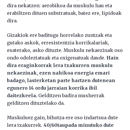
dira nekatzen: aerobikoa da muskulu hau eta
erabiltzen dituen substratuak, batez ere, lipidoak
dira.
Gizakiok ere baditugu horrelako zuntzak eta
gutako askok, erresistentzia korrikalariak,
esaterako, asko dituzte. Muskulu nekaezinak oso
ondo odoleztatuak eta oxigenatuak daude.
Hain
dira eraginkorrak lera txakurren muskulu
nekaezinak, ezen nahikoa energia emari
badago, lasterketan parte hartzen dutenean
egunero 14 ordu jarraian korrika ibil
daitezkeela.
Gelditzen badira musherrak
gelditzen dituztelako da.
Muskuluez gain, bihotza ere oso indartsua dute
lera txakurrek.
40/60taupada minutuko dute