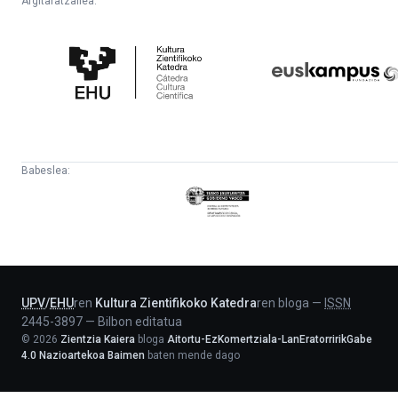
Argitaratzailea:
Kultura
Euskampus
Zientifikoko
Fundazioa
Katedra
Babeslea:
Eusko
Jaurlaritza
-
Lehendakaritza
UPV
/
EHU
ren
Kultura Zientifikoko Katedra
ren bloga
—
ISSN
2445-3897
—
Bilbon editatua
©
2026
Zientzia Kaiera
bloga
Aitortu-EzKomertziala-LanEratorririkGabe
4.0 Nazioartekoa Baimen
baten mende dago