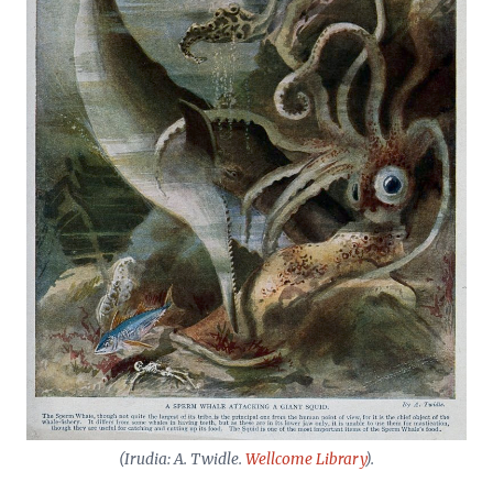
(Irudia: A. Twidle.
Wellcome Library
).