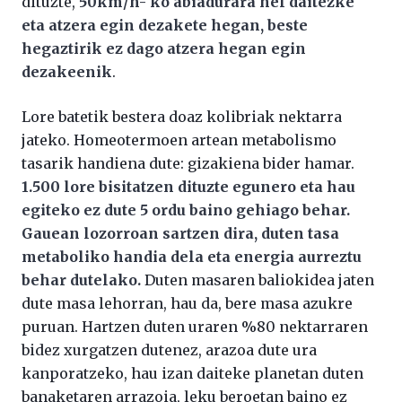
dituzte,
50km/h- ko abiadurara hel daitezke
eta atzera egin dezakete hegan, beste
hegaztirik ez dago atzera hegan egin
dezakeenik
.
Lore batetik bestera doaz kolibriak nektarra
jateko. Homeotermoen artean metabolismo
tasarik handiena dute: gizakiena bider hamar.
1.500 lore bisitatzen dituzte egunero eta hau
egiteko ez dute 5 ordu baino gehiago behar.
Gauean lozorroan sartzen dira, duten tasa
metaboliko handia dela eta energia aurreztu
behar dutelako.
Duten masaren baliokidea jaten
dute masa lehorran, hau da, bere masa azukre
puruan. Hartzen duten uraren %80 nektarraren
bidez xurgatzen dutenez, arazoa dute ura
kanporatzeko, hau izan daiteke planetan duten
banaketaren arrazoia, leku beroetan baino ez