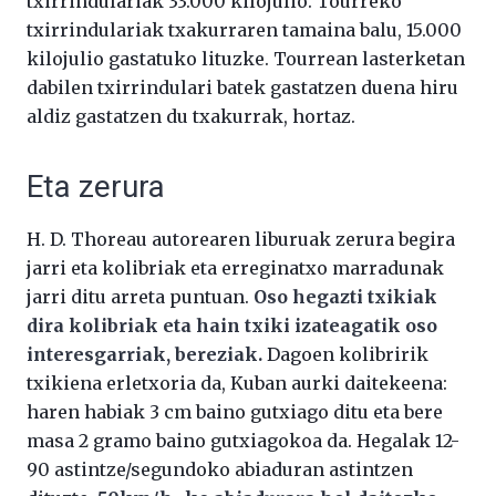
txirrindulariak 33.000 kilojulio. Tourreko
txirrindulariak txakurraren tamaina balu, 15.000
kilojulio gastatuko lituzke. Tourrean lasterketan
dabilen txirrindulari batek gastatzen duena hiru
aldiz gastatzen du txakurrak, hortaz.
Eta zerura
H. D. Thoreau autorearen liburuak zerura begira
jarri eta kolibriak eta erreginatxo marradunak
jarri ditu arreta puntuan.
Oso hegazti txikiak
dira kolibriak eta hain txiki izateagatik oso
interesgarriak, bereziak.
Dagoen kolibririk
txikiena erletxoria da, Kuban aurki daitekeena:
haren habiak 3 cm baino gutxiago ditu eta bere
masa 2 gramo baino gutxiagokoa da. Hegalak 12-
90 astintze/segundoko abiaduran astintzen