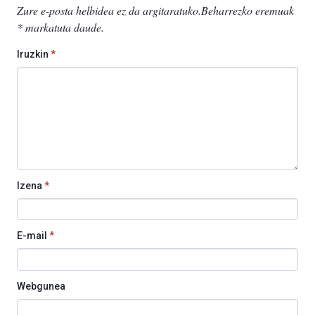
Zure e-posta helbidea ez da argitaratuko.
Beharrezko eremuak
*
markatuta daude
.
Iruzkin
*
Izena
*
E-mail
*
Webgunea