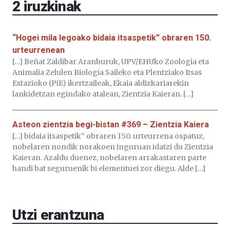
2
iruzkinak
“Hogei mila legoako bidaia itsaspetik” obraren 150.
urteurrenean
[…] Beñat Zaldibar Aranburuk, UPV/EHUko Zoologia eta
Animalia Zelulen Biologia Saileko eta Plentziako Itsas
Estazioko (PiE) ikertzaileak, Ekaia aldizkariarekin
lankidetzan egindako atalean, Zientzia Kaieran. […]
Asteon zientzia begi-bistan #369 – Zientzia Kaiera
[…] bidaia itsaspetik” obraren 150. urteurrena ospatuz,
nobelaren nondik norakoen inguruan idatzi du Zientzia
Kaieran. Azaldu duenez, nobelaren arrakastaren parte
handi bat seguruenik bi elementuei zor diegu. Alde […]
Utzi erantzuna