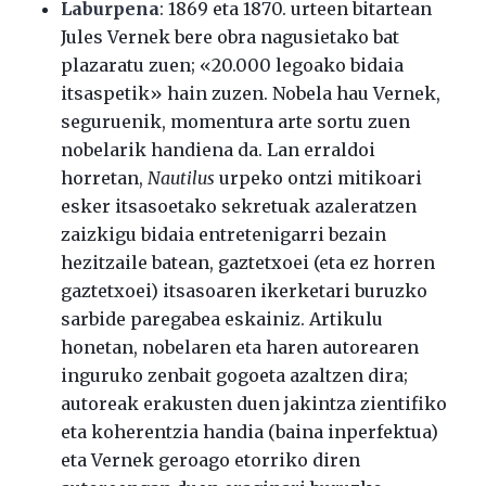
Laburpena
: 1869 eta 1870. urteen bitartean
Jules Vernek bere obra nagusietako bat
plazaratu zuen; «20.000 legoako bidaia
itsaspetik» hain zuzen. Nobela hau Vernek,
seguruenik, momentura arte sortu zuen
nobelarik handiena da. Lan erraldoi
horretan,
Nautilus
urpeko ontzi mitikoari
esker itsasoetako sekretuak azaleratzen
zaizkigu bidaia entretenigarri bezain
hezitzaile batean, gaztetxoei (eta ez horren
gaztetxoei) itsasoaren ikerketari buruzko
sarbide paregabea eskainiz. Artikulu
honetan, nobelaren eta haren autorearen
inguruko zenbait gogoeta azaltzen dira;
autoreak erakusten duen jakintza zientifiko
eta koherentzia handia (baina inperfektua)
eta Vernek geroago etorriko diren