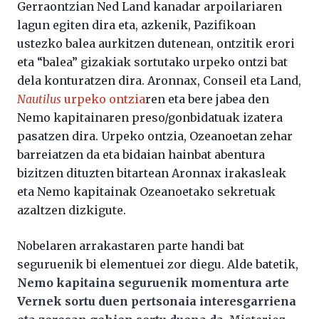
Gerraontzian Ned Land kanadar arpoilariaren
lagun egiten dira eta, azkenik, Pazifikoan
ustezko balea aurkitzen dutenean, ontzitik erori
eta “balea” gizakiak sortutako urpeko ontzi bat
dela konturatzen dira. Aronnax, Conseil eta Land,
Nautilus
urpeko ontzia
ren eta bere jabea den
Nemo kapitainaren preso/gonbidatuak izatera
pasatzen dira. Urpeko ontzia, Ozeanoetan zehar
barreiatzen da eta bidaian hainbat abentura
bizitzen dituzten bitartean Aronnax irakasleak
eta Nemo kapitainak Ozeanoetako sekretuak
azaltzen dizkigute.
Nobelaren arrakastaren parte handi bat
seguruenik bi elementuei zor diegu. Alde batetik,
Nemo kapitaina seguruenik momentura arte
Vernek sortu duen pertsonaia interesgarriena