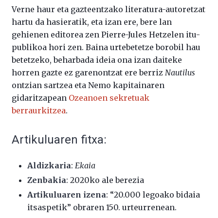
Verne haur eta gazteentzako literatura-autoretzat
hartu da hasieratik, eta izan ere, bere lan
gehienen editorea zen Pierre-Jules Hetzelen itu-
publikoa hori zen. Baina urtebetetze borobil hau
betetzeko, beharbada ideia ona izan daiteke
horren gazte ez garenontzat ere berriz
Nautilus
ontzian sartzea eta Nemo kapitainaren
gidaritzapean
Ozeanoen sekretuak
berraurkitzea
.
Artikuluaren fitxa:
Aldizkaria
:
Ekaia
Zenbakia
:
2020ko ale berezia
Artikuluaren izena
: “20.000 legoako bidaia
itsaspetik” obraren 150. urteurrenean.