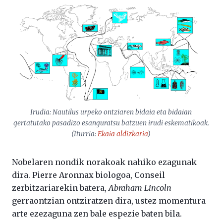
Irudia:
Nautilus
urpeko ontziaren bidaia eta bidaian
gertatutako pasadizo esanguratsu batzuen irudi eskematikoak.
(Iturria:
Ekaia aldizkaria
)
Nobelaren nondik norakoak nahiko ezagunak
dira. Pierre Aronnax biologoa, Conseil
zerbitzariarekin batera,
Abraham Lincoln
gerraontzian ontziratzen dira, ustez momentura
arte ezezaguna zen bale espezie baten bila.