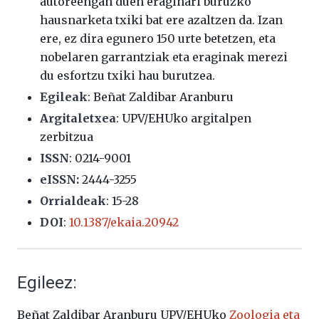
autoreengan duen eraginari buruzko
hausnarketa txiki bat ere azaltzen da. Izan
ere, ez dira egunero 150 urte betetzen, eta
nobelaren garrantziak eta eraginak merezi
du esfortzu txiki hau burutzea.
Egileak
:
Beñat Zaldibar Aranburu
Argitaletxea
: UPV/EHUko argitalpen
zerbitzua
ISSN
:
0214-9001
eISSN:
2444-3255
Orrialdeak
:
15-28
DOI
:
10.1387/ekaia.20942
Egileez:
Beñat Zaldibar Aranburu UPV/EHUko
Zoologia eta