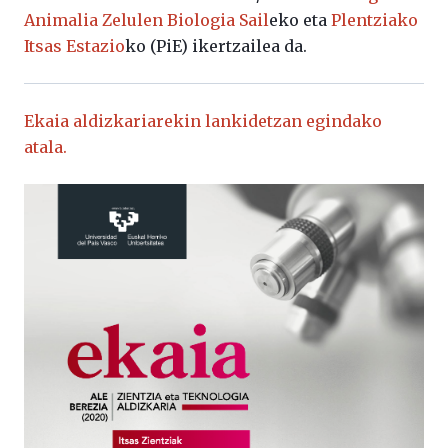
Animalia Zelulen Biologia Sail
eko eta
Plentziako
Itsas Estazio
ko (PiE) ikertzailea da.
Ekaia aldizkariarekin lankidetzan egindako
atala.