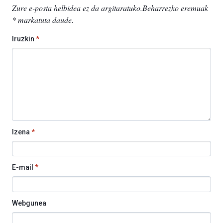
Zure e-posta helbidea ez da argitaratuko.
Beharrezko eremuak
*
markatuta daude
.
Iruzkin
*
Izena
*
E-mail
*
Webgunea