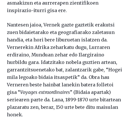
asmakizun eta aurrerapen zientifikoen
inspirazio-iturri gisa ere.
Nantesen jaioa, Vernek gazte gaztetik erakutsi
zuen bidaietarako eta geografiarako zaletasun
handia, eta hori bere liburuetan islatzen da.
Vernerekin Afrika zeharkatu dugu, Lurraren
erdiraino, Munduan zehar edo Ilargiraino
hurbildu gara. Idatzitako nobela guztien artean,
garrantzitsuenetako bat, zalantzarik gabe, “Hogei
mila legoako bidaia itsaspetik” da. Obra hau
Verneren beste hainbat lanekin batera folletoi
gisa “
Voyages extraordinaires
” (Bidaia apartak)
seriearen parte da. Lana, 1899-1870 urte bitartean
plazaratu zen, beraz, 150 urte bete ditu maisulan
honek.