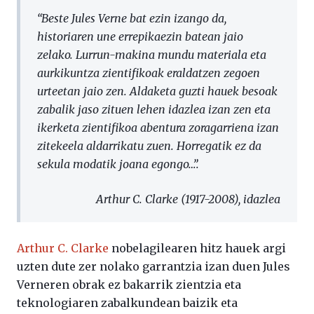
“Beste Jules Verne bat ezin izango da,
historiaren une errepikaezin batean jaio
zelako. Lurrun-makina mundu materiala eta
aurkikuntza zientifikoak eraldatzen zegoen
urteetan jaio zen. Aldaketa guzti hauek besoak
zabalik jaso zituen lehen idazlea izan zen eta
ikerketa zientifikoa abentura zoragarriena izan
zitekeela aldarrikatu zuen. Horregatik ez da
sekula modatik joana egongo…”.
Arthur C. Clarke (1917-2008), idazlea
Arthur C. Clarke
nobelagilearen hitz hauek argi
uzten dute zer nolako garrantzia izan duen Jules
Verneren obrak ez bakarrik zientzia eta
teknologiaren zabalkundean baizik eta