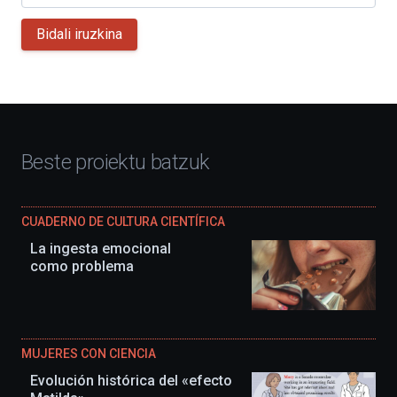
Bidali iruzkina
Beste proiektu batzuk
CUADERNO DE CULTURA CIENTÍFICA
La ingesta emocional
como problema
MUJERES CON CIENCIA
Evolución histórica del «efecto