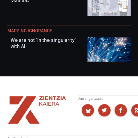
Matilda»
MAPPING IGNORANCE
We are not ‘in the singularity’
with AI.
Zientzia
Jarrai gaitzazu:
Kaiera