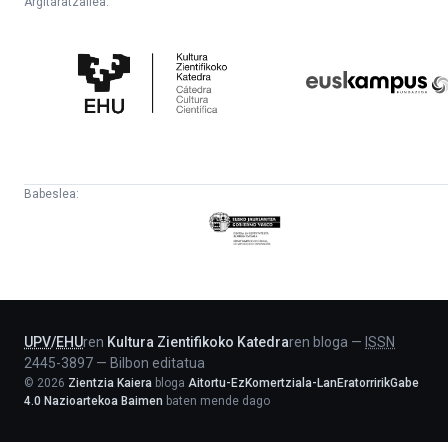
Argitaratzailea:
Kultura
Euskampus
Zientifikoko
Fundazioa
Katedra
Babeslea:
Eusko
Jaurlaritza
-
Lehendakaritza
UPV
/
EHU
ren
Kultura Zientifikoko Katedra
ren bloga
—
ISSN
2445-3897
—
Bilbon editatua
©
2026
Zientzia Kaiera
bloga
Aitortu-EzKomertziala-LanEratorririkGabe
4.0 Nazioartekoa Baimen
baten mende dago