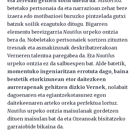
eta zeresan gehien sortu duena da
. Misterioz
betetako pertsonaia da eta narrazioan zehar bere
izaera edo motibazioei buruzko pintzelada gutxi
batzuk soilik ezagutuko ditugu. Bigarren
elementu bereizgarria
Nautilus
urpeko ontzia
bera da. Nobeletako pertsonaiek sortzen zituzten
tresnak eta asmakizunak deskribatzerakoan
Verneren talentua paregabea da. Eta
Nautilus
urpeko ontzia ez da salbuespen bat. Alde batetik,
momentuko ingeniaritzan errotuta dago, baina
bestetik etorkizunean etor daitezkeen
aurrerapenak gehitzen dizkio Vernek
, nolabait
dagoenaren eta egiantzekotasunez egon
daitekeenaren arteko oreka perfektua lortuz.
Nautilus
urpeko ontzia maisulanak gordetzen
dituen maisulan bat da eta Ozeanoak bisitatzeko
garraiobide bikaina da.