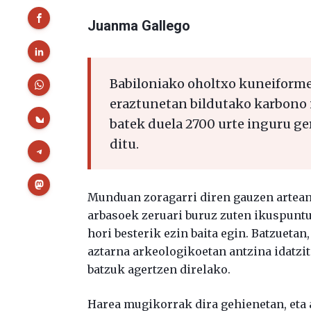
Juanma Gallego
Babiloniako oholtxo kuneiform
eraztunetan bildutako karbono i
batek duela 2700 urte inguru ge
ditu.
Munduan zoragarri diren gauzen artean, 
arbasoek zeruari buruz zuten ikuspuntua
hori besterik ezin baita egin. Batzuetan
aztarna arkeologikoetan antzina idatzit
batzuk agertzen direlako.
Harea mugikorrak dira gehienetan, eta 