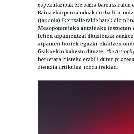
espekulazioak ere barra-barra zabaldu 
Baina ekarpen sendoak ere badira, noiz
(Japonia) ikertzaile talde batek dizipli
Mesopotamiako antzinako testuetan oi
lehen aipamentzat dituztenak aurkeztu
aipamen horiek eguzki-ekaitzen ondo
fisikoekin babestu dituzte.
The Astrophy
horretara iristeko erabili duten prozes
zientzia-artikulua, modu irekian.