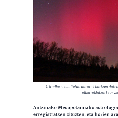
1. irudia: zenbaitetan aurorek hartzen dut
elkarrekintzari zor za
Antzinako Mesopotamiako astrologo
erregistratzen zituzten, eta horien ar