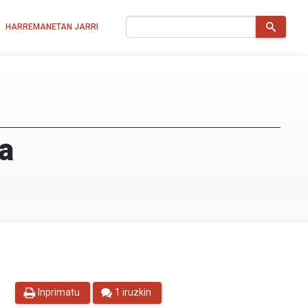
Bilatu
HARREMANETAN JARRI
a
Inprimatu
1 iruzkin