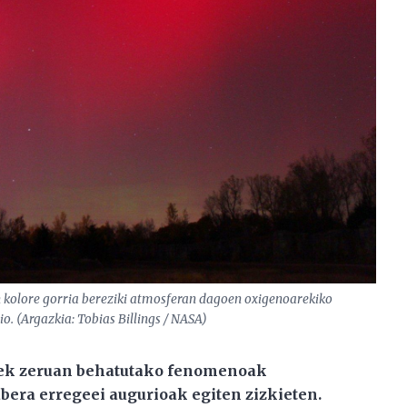
en kolore gorria bereziki atmosferan dagoen oxigenoarekiko
io. (Argazkia: Tobias Billings / NASA)
ek zeruan behatutako fenomenoak
abera erregeei augurioak egiten zizkieten.