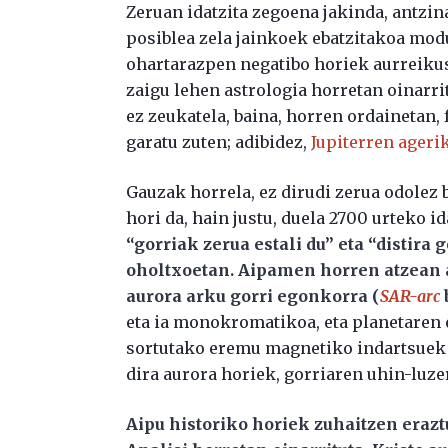
Zeruan idatzita zegoena jakinda, antzin
posiblea zela jainkoek ebatzitakoa mod
ohartarazpen negatibo horiek aurreikus
zaigu lehen astrologia horretan oinarri
ez zeukatela, baina, horren ordainetan
garatu zuten; adibidez,
Jupiterren ager
Gauzak horrela, ez dirudi zerua odolez b
hori da, hain justu, duela 2700 urteko 
“gorriak zerua estali du” eta “distira
oholtxoetan. Aipamen horren atzean a
aurora arku gorri egonkorra (
SAR-arc
eta ia monokromatikoa, eta planetaren 
sortutako eremu magnetiko indartsuek 
dira aurora horiek, gorriaren uhin-luze
Aipu historiko horiek zuhaitzen eraz