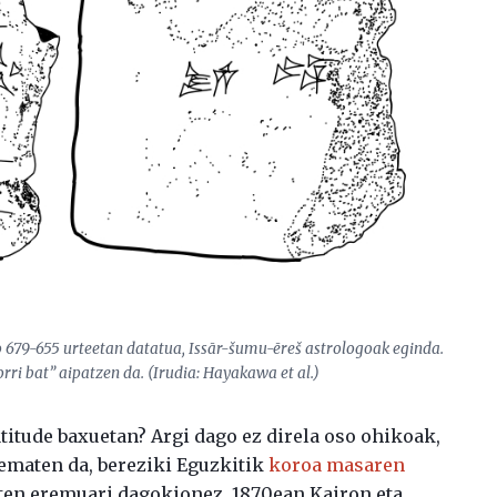
o 679-655 urteetan datatua, Issār-šumu-ēreš astrologoak eginda.
orri bat” aipatzen da. (Irudia: Hayakawa et al.)
atitude baxuetan? Argi dago ez direla oso ohikoak,
ematen da, bereziki Eguzkitik
koroa masaren
uten eremuari dagokionez, 1870ean Kairon eta