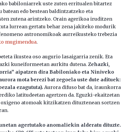
ako babiloniarrek uste zuten erritualen bitartez
u batean edo bestean baldintzatzeko eta
ten zutena arintzeko. Orain agerikoa iruditzen
tuta lurrean gertatu behar zena jakiteko modurik
, fenomeno astronomikoak aurreikusteko trebezia
iko mugimendua
.
eteta ikustea oso augurio lasaigarria zenik. Eta
idazki kuneiformeetan aurkitu dutena.
Zehazki,
 gorria” aipatzen dira Babiloniako eta Niniveko
urora mota berezi bat zegoela uste dute adituek:
bezala ezagututa).
Aurora difuso bat da, iraunkorra
erdiko latitudeetan agertzen da. Eguzki-ekaitzetan
oxigeno atomoak kitzikatzen dituztenean sortzen
ran.
tunetan agertutako anomaliekin alderatu dituzte.