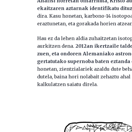
Analisi horretan oinarrituta, Kristo a
ekaitzaren aztarnak identifikatu dituz
dira. Kasu honetan, karbono-14 isotop
eraztunetan, eta gorakada horien atzean
Hau ez da lehen aldia zuhaitzetan isot
aurkitzen dena.
2012an ikertzaile tald
zuen, eta ondoren Alemaniako astron
gertatutako supernoba baten eztanda 
honetan, zientzialariek azaldu dute beh
dutela, baina hori nolabait zehaztu aha
kalkulatzen saiatu direla.