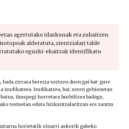
eetan agertutako idazkunak eta zuhaitzen
sotopoak alderatuta, zientzialari talde
rtatutako eguzki-ekaitzak identifikatu
bada zirrara berezia sortzen duen gai bat: gure
 irudikatzea. Irudikatzea, bai; zeren gehienetan
, baina, ikuspegi horretara hurbiltzea badago,
ako testuetan edota hizkuntzalaritzan ere zantzu
aztarna horietatik oinarri askorik gabeko