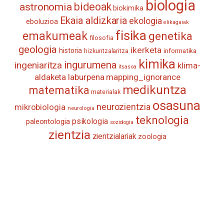
biologia
astronomia
bideoak
biokimika
Ekaia aldizkaria
ekologia
eboluzioa
elikagaiak
fisika
emakumeak
genetika
filosofia
geologia
ikerketa
historia
informatika
hizkuntzalaritza
kimika
ingurumena
ingeniaritza
klima-
itsasoa
aldaketa
laburpena
mapping_ignorance
medikuntza
matematika
materialak
osasuna
neurozientzia
mikrobiologia
neurologia
teknologia
psikologia
paleontologia
soziologia
zientzia
zientzialariak
zoologia