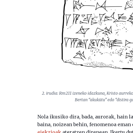
2. irudia: Rm211 izeneko idazkuna, Kristo aurrek
Bertan “akukūtu” edo “distira g
Nola ikusiko dira, bada, aurorak, hain l
baina, noizean behin, fenomenoa eman 
eiekzioak
ateratzen direnean. Ikertu d