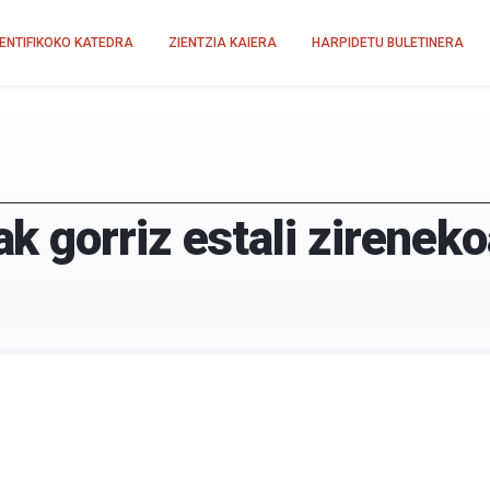
IENTIFIKOKO KATEDRA
ZIENTZIA KAIERA
HARPIDETU BULETINERA
 gorriz estali zireneko