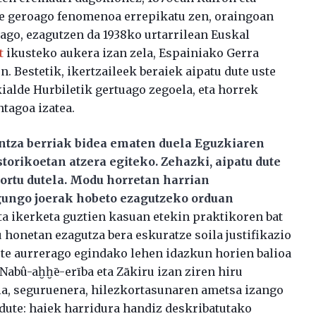
rte geroago fenomenoa errepikatu zen, oraingoan
ago, ezagutzen da 1938ko urtarrilean Euskal
t
ikusteko aukera izan zela, Espainiako Gerra
. Bestetik, ikertzaileek beraiek aipatu dute uste
ialde Hurbiletik gertuago zegoela, eta horrek
tagoa izatea.
untza berriak bidea ematen duela Eguzkiaren
storikoetan atzera egiteko. Zehazki, aipatu dute
lortu dutela. Modu horretan harrian
egungo joerak hobeto ezagutzeko orduan
ta ikerketa guztien kasuan etekin praktikoren bat
u honetan ezagutza bera eskuratze soila justifikazio
urte aurrerago egindako lehen idazkun horien balioa
Nabû-aḫḫē-erība eta Zākiru izan ziren hiru
la, seguruenera, hilezkortasunaren ametsa izango
 dute: haiek harridura handiz deskribatutako