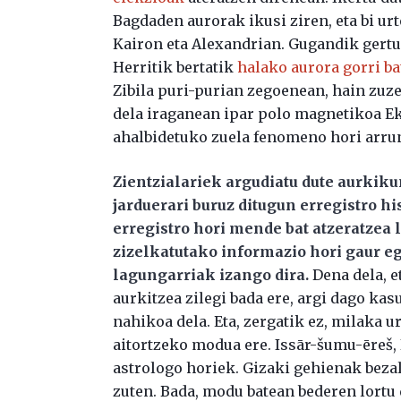
Bagdaden aurorak ikusi ziren, eta bi u
Kairon eta Alexandrian. Gugandik gertu
Herritik bertatik
halako aurora gorri ba
Zibila puri-purian zegoenean, hain zuzen
dela iraganean ipar polo magnetikoa Ek
ahalbidetuko zuela fenomeno hori arrun
Zientzialariek argudiatu dute aurkik
jarduerari buruz ditugun erregistro hi
erregistro hori mende bat atzeratzea 
zizelkatutako informazio hori gaur 
lagungarriak izango dira.
Dena dela, e
aurkitzea zilegi bada ere, argi dago kas
nahikoa dela. Eta, zergatik ez, milaka 
aitortzeko modua ere. Issār-šumu-ēreš, 
astrologo horiek. Gizaki gehienak beza
zuten. Bada, modu batean bederen lortu