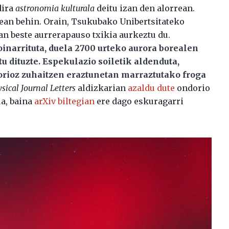
dira
astronomia kulturala
deitu izan den alorrean.
ean behin. Orain, Tsukubako Unibertsitateko
nan beste aurrerapauso txikia aurkeztu du.
narrituta, duela 2700 urteko aurora borealen
 dituzte. Espekulazio soiletik aldenduta,
rioz zuhaitzen eraztunetan marraztutako froga
sical Journal Letters
aldizkarian
azaldu dute
ondorio
ua, baina
arXiv biltegian
ere dago eskuragarri