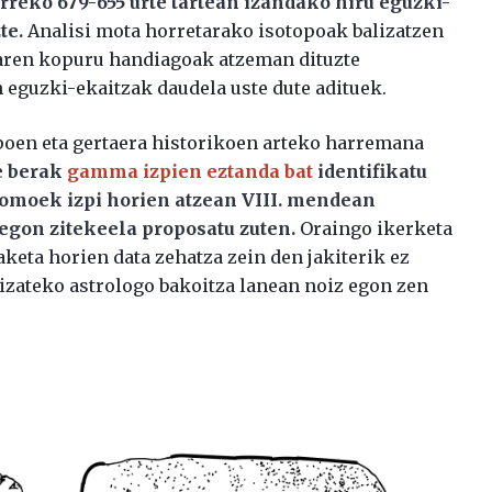
urreko 679-655 urte tartean izandako hiru eguzki-
te.
Analisi mota horretarako isotopoak balizatzen
oaren kopuru handiagoak atzeman dituzte
 eguzki-ekaitzak daudela uste dute adituek.
opoen eta gertaera historikoen arteko harremana
e berak
gamma izpien eztanda bat
identifikatu
omoek izpi horien atzean VIII. mendean
egon zitekeela proposatu zuten.
Oraingo ikerketa
aketa horien data zehatza zein den jakiterik ez
l izateko astrologo bakoitza lanean noiz egon zen