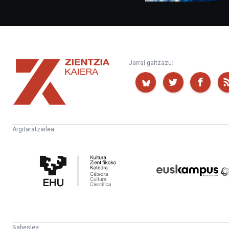
Zientzia
Jarrai gaitzazu:
Kaiera
Argitaratzailea:
Kultura
Euskampus
Zientifikoko
Fundazioa
Katedra
Babeslea: