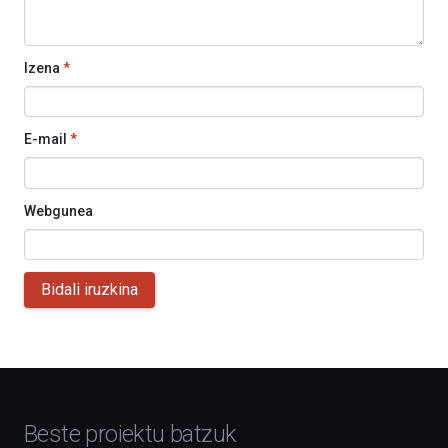
Izena
*
E-mail
*
Webgunea
Bidali iruzkina
Beste proiektu batzuk