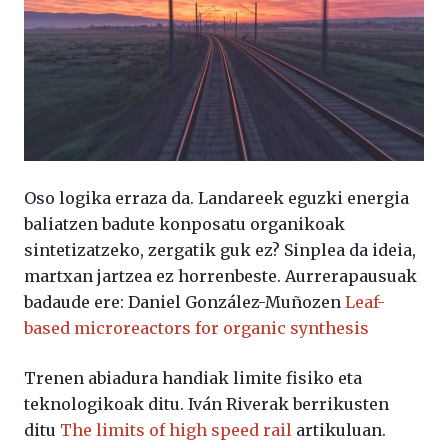
Oso logika erraza da. Landareek eguzki energia
baliatzen badute konposatu organikoak
sintetizatzeko, zergatik guk ez? Sinplea da ideia,
martxan jartzea ez horrenbeste. Aurrerapausuak
badaude ere: Daniel González-Muñozen
Leaf-
based microreactors for organic synthesis
Trenen abiadura handiak limite fisiko eta
teknologikoak ditu. Iván Riverak berrikusten
ditu
The limits of high speed rail
artikuluan.