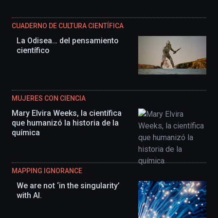
CUADERNO DE CULTURA CIENTÍFICA
La Odisea… del pensamiento
científico
MUJERES CON CIENCIA
Mary Elvira Weeks, la científica
que humanizó la historia de la
química
MAPPING IGNORANCE
We are not ‘in the singularity’
with AI.