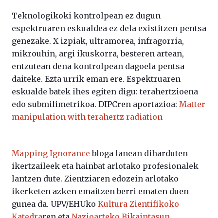
Teknologikoki kontrolpean ez dugun
espektruaren eskualdea ez dela existitzen pentsa
genezake. X izpiak, ultramorea, infragorria,
mikrouhin, argi ikuskorra, besteren artean,
entzutean dena kontrolpean dagoela pentsa
daiteke. Ezta urrik eman ere. Espektruaren
eskualde batek ihes egiten digu: terahertzioena
edo submilimetrikoa. DIPCren aportazioa:
Matter
manipulation with terahertz radiation
Mapping Ignorance
bloga lanean diharduten
ikertzaileek eta hainbat arlotako profesionalek
lantzen dute. Zientziaren edozein arlotako
ikerketen azken emaitzen berri ematen duen
gunea da. UPV/EHUko
Kultura Zientifikoko
Katedra
ren eta
Nazioarteko Bikaintasun