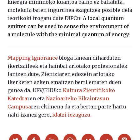
Energia minimoko kuantoa baino ez baliatuta,
molekula baten ingurunea ezagutzea posible dela
teorikoki frogatu dute DIPCn:
A local quantum
emitter can be used to sense the environment of
a molecule with the minimal quantum of energy
Mapping Ignorance
bloga lanean diharduten
ikertzaileek eta hainbat arlotako profesionalek
lantzen dute. Zientziaren edozein arlotako
ikerketen azken emaitzen berri ematen duen
gunea da. UPV/EHUko
Kultura Zientifikoko
Katedra
ren eta
Nazioarteko Bikaintasun
Campusa
ren ekimena da eta bertan parte hartu
nahi izanez gero,
idatzi iezaguzu.
Partekatu