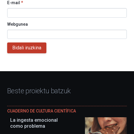
E-mail
*
Webgunea
Bidali iruzkina
Beste proiektu batzuk
CUADERNO DE CULTURA CIENTÍFICA
La ingesta emocional
como problema