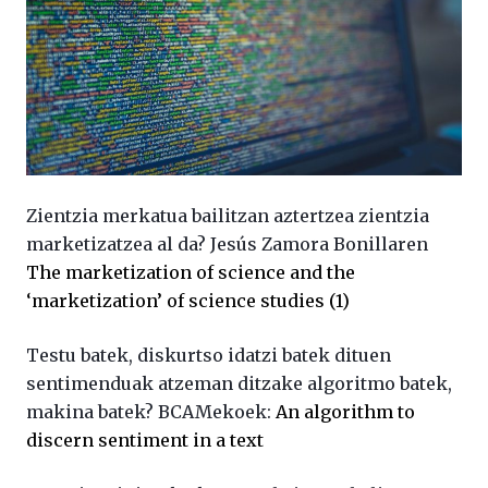
Zientzia merkatua bailitzan aztertzea zientzia
marketizatzea al da? Jesús Zamora Bonillaren
The marketization of science and the
‘marketization’ of science studies (1)
Testu batek, diskurtso idatzi batek dituen
sentimenduak atzeman ditzake algoritmo batek,
makina batek? BCAMekoek:
An algorithm to
discern sentiment in a text