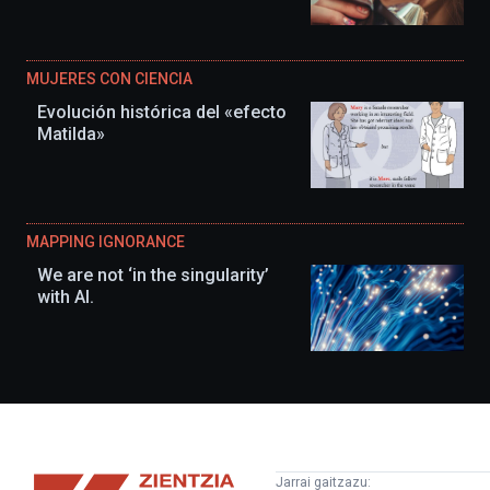
MUJERES CON CIENCIA
Evolución histórica del «efecto
Matilda»
MAPPING IGNORANCE
We are not ‘in the singularity’
with AI.
Zientzia
Jarrai gaitzazu: