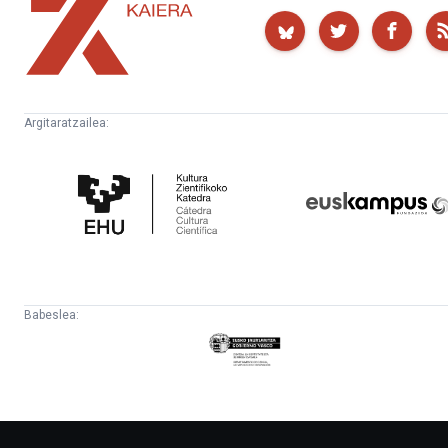
Kaiera
Argitaratzailea:
Kultura
Euskampus
Zientifikoko
Fundazioa
Katedra
Babeslea:
Eusko
Jaurlaritza
-
Lehendakaritza