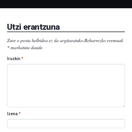
Liburutegia,
Bizkaia
Aretoa-
EHU…
Utzi erantzuna
Zure e-posta helbidea ez da argitaratuko.
Beharrezko eremuak
*
markatuta daude
.
Iruzkin
*
Izena
*