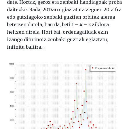
dute. Hortaz, geroz eta zenbaki handiagoak proba
daitezke. Bada, 2017an egiaztatuta zegoen 20 zifra
edo gutxiagoko zenbaki guztien orbitek aierua
betetzen dutela, hau da, beti 1 – 4 – 2 ziklora
heltzen direla. Hori bai, ordenagailuak ezin
izango ditu inoiz zenbaki guztiak egiaztatu,
infinitu baitira…