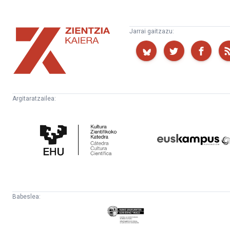
Zientzia
Jarrai gaitzazu:
Kaiera
Argitaratzailea:
Kultura
Euskampus
Zientifikoko
Fundazioa
Katedra
Babeslea:
Eusko
Jaurlaritza