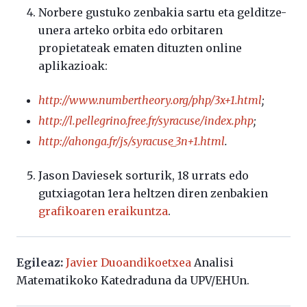
Norbere gustuko zenbakia sartu eta gelditze-
unera arteko orbita edo orbitaren
propietateak ematen dituzten online
aplikazioak:
http://www.numbertheory.org/php/3x+1.html
;
http://l.pellegrino.free.fr/syracuse/index.php
;
http://ahonga.fr/js/syracuse_3n+1.html
.
Jason Daviesek sorturik, 18 urrats edo
gutxiagotan 1era heltzen diren zenbakien
grafikoaren eraikuntza
.
Egileaz:
Javier Duoandikoetxea
Analisi
Matematikoko Katedraduna da UPV/EHUn.