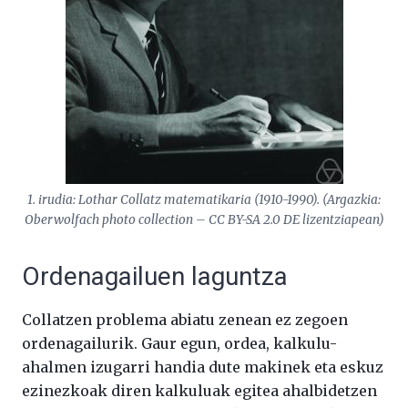
1. irudia: Lothar Collatz matematikaria (1910-1990). (Argazkia:
Oberwolfach photo collection – CC BY-SA 2.0 DE lizentziapean)
Ordenagailuen laguntza
Collatzen problema abiatu zenean ez zegoen
ordenagailurik. Gaur egun, ordea, kalkulu-
ahalmen izugarri handia dute makinek eta eskuz
ezinezkoak diren kalkuluak egitea ahalbidetzen