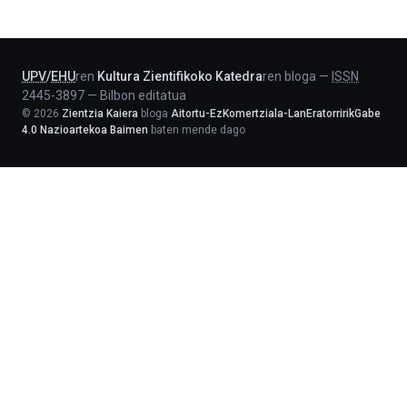
-
Lehendakaritza
UPV
/
EHU
ren
Kultura Zientifikoko Katedra
ren bloga
—
ISSN
2445-3897
—
Bilbon editatua
©
2026
Zientzia Kaiera
bloga
Aitortu-EzKomertziala-LanEratorririkGabe
4.0 Nazioartekoa Baimen
baten mende dago