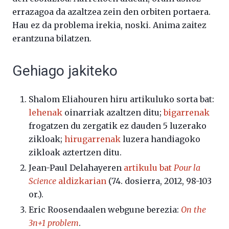
errazagoa da azaltzea zein den orbiten portaera.
Hau ez da problema irekia, noski. Anima zaitez
erantzuna bilatzen.
Gehiago jakiteko
Shalom Eliahouren hiru artikuluko sorta bat:
lehenak
oinarriak azaltzen ditu;
bigarrenak
frogatzen du zergatik ez dauden 5 luzerako
zikloak;
hirugarrenak
luzera handiagoko
zikloak aztertzen ditu.
Jean-Paul Delahayeren
artikulu bat
Pour la
Science
aldizkarian
(74. dosierra, 2012, 98-103
or.).
Eric Roosendaalen webgune berezia:
On the
3n+1 problem
.