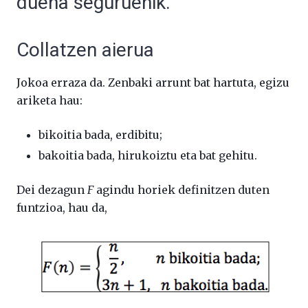
duena seguruenik.
Collatzen aierua
Jokoa erraza da. Zenbaki arrunt bat hartuta, egizu
ariketa hau:
bikoitia bada, erdibitu;
bakoitia bada, hirukoiztu eta bat gehitu.
Dei dezagun
F
agindu horiek definitzen duten
funtzioa, hau da,