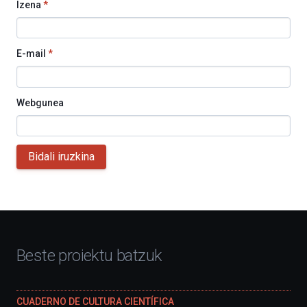
Izena
*
E-mail
*
Webgunea
Bidali iruzkina
Beste proiektu batzuk
CUADERNO DE CULTURA CIENTÍFICA