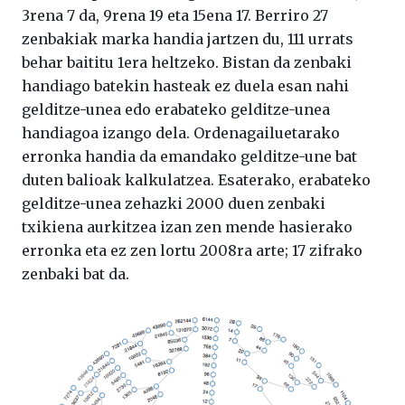
3rena 7 da, 9rena 19 eta 15ena 17. Berriro 27
zenbakiak marka handia jartzen du, 111 urrats
behar baititu 1era heltzeko. Bistan da zenbaki
handiago batekin hasteak ez duela esan nahi
gelditze-unea edo erabateko gelditze-unea
handiagoa izango dela. Ordenagailuetarako
erronka handia da emandako gelditze-une bat
duten balioak kalkulatzea. Esaterako, erabateko
gelditze-unea zehazki 2000 duen zenbaki
txikiena aurkitzea izan zen mende hasierako
erronka eta ez zen lortu 2008ra arte; 17 zifrako
zenbaki bat da.