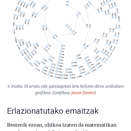
3. irudia: 18 urrats edo gutxiagotan 1era heltzen diren zenbakien
grafikoa. (Grafikoa:
Jason Davies
)
Erlazionatutako emaitzak
Besterik ezean, ohikoa izaten da matematikan