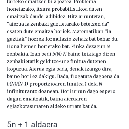
tarteko emaitzen bila joatea. Problema
honetarako, itxura probabilistikoa duten
emaitzak daude, adibidez. Hitz arruntetan,
“aierua ia zenbaki guztietarako betetzen da”
esaten dute emaitza horiek. Matematikan “ia
guztiak” horrek formulazio zehatz bat behar du.
Hona hemen horietako bat. Finka dezagun
N
zenbakia. Izan bedi
b(N) N
baino txikiago diren
zenbakietatik gelditze-une finitua dutenen
kopurua. Aierua egia bada, denak izango dira,
baino hori ez dakigu. Bada, frogatuta dagoena da
b(N)/(N-1)
proportzioaren limitea
1
dela
N
infiniturantz doanean. Hori urrun dago espero
dugun emaitzatik, baina aieruaren
egiazkotasunaren aldeko urrats bat da.
5n + 1 aldaera