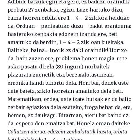
Adibide batzuk egin eta gero, ez baduzu oraindik
probatu 27 zenbakia, egizu. Luze hartuko dizu,
baina horren orbita ere 1 – 4 – 2 ziklora helduko
da. Orduan —pentsatuko duzu— badut erantzuna:
hasierako zenbakia edozein izanda ere, beti
amaituko da berdin, 1 – 4 – 2 zikloan bueltaka.
Baliteke, baina… inork ez daki oraindik! Horixe
da, hain zuzen ere, problema honen magia, urte
asko pasatu direla (80 inguru) norbaitek
plazaratu zuenetik eta, bere xalotasunean,
erronka handi bihurtu dela. Hori bai, denek uste
dute baietz, ziklo horretan amaituko dela beti.
Matematikan, ordea, uste izate hutsak ez du balio
zerbait egiazkoa dela esateko, froga behar da, eta,
hemen, ez daukagu. Bitartean, aieru bat baino ez
da, espero den emaitza bat. Honela eman daiteke
Collatzen aierua
:
edozein zenbakitatik hasita, orbita
beti helduko da 1 – 4 – 2 ziklora.