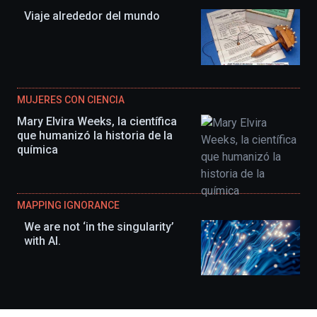
Viaje alrededor del mundo
MUJERES CON CIENCIA
Mary Elvira Weeks, la científica
que humanizó la historia de la
química
MAPPING IGNORANCE
We are not ‘in the singularity’
with AI.