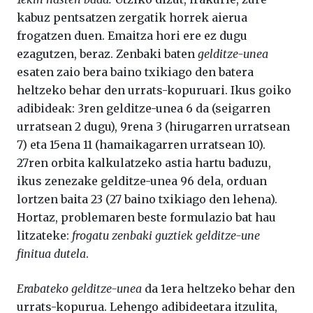
kabuz pentsatzen zergatik horrek aierua
frogatzen duen. Emaitza hori ere ez dugu
ezagutzen, beraz. Zenbaki baten
gelditze-unea
esaten zaio bera baino txikiago den batera
heltzeko behar den urrats-kopuruari. Ikus goiko
adibideak: 3ren gelditze-unea 6 da (seigarren
urratsean 2 dugu), 9rena 3 (hirugarren urratsean
7) eta 15ena 11 (hamaikagarren urratsean 10).
27ren orbita kalkulatzeko astia hartu baduzu,
ikus zenezake gelditze-unea 96 dela, orduan
lortzen baita 23 (27 baino txikiago den lehena).
Hortaz, problemaren beste formulazio bat hau
litzateke:
frogatu zenbaki guztiek gelditze-une
finitua dutela
.
Erabateko gelditze-unea
da 1era heltzeko behar den
urrats-kopurua. Lehengo adibideetara itzulita,