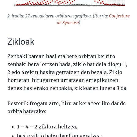
2. irudia: 27 zenbakiaren orbitaren grafikoa. (Iturria:
Conjecture
de Syracuse
)
Zikloak
Zenbaki batean hasi eta bere orbitan berriro
zenbaki bera lortzen bada, ziklo bat dela diogu, 1,
2 edo 4rekin hasita gertatzen den bezala. Ziklo
horretan, hirugarren urratsean errepikatzen
denez hasierako zenbakia, zikloaren luzera 3 da.
Besterik frogatu arte, hiru aukera teoriko daude
orbita baterako:
1 – 4 – 2 ziklora heltzea;
beste ziklo baten bueltan geratzea;