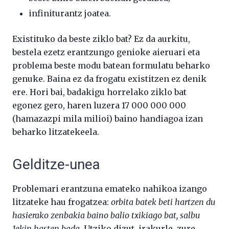
infiniturantz joatea.
Existituko da beste ziklo bat? Ez da aurkitu,
bestela ezetz erantzungo genioke aieruari eta
problema beste modu batean formulatu beharko
genuke. Baina ez da frogatu existitzen ez denik
ere. Hori bai, badakigu horrelako ziklo bat
egonez gero, haren luzera 17 000 000 000
(hamazazpi mila milioi) baino handiagoa izan
beharko litzatekeela.
Gelditze-unea
Problemari erantzuna emateko nahikoa izango
litzateke hau frogatzea:
orbita batek beti hartzen du
hasierako zenbakia baino balio txikiago bat, salbu
1ekin hasten bada.
Utziko dizut, irakurle, zure