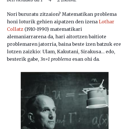
Nori bururatu zitzaion? Matematikan problema
honi loturik gehien aipatzen den izena
Lothar
Collatz
(1910-1990) matematikari
alemaniarrarena da, hari aitortzen baitiote
problemaren jatorria, baina beste izen batzuk ere
lotzen zaizkio: Ulam, Kakutani, Sirakusa… edo,
besterik gabe,
3n+1 problema
esan ohi da
.