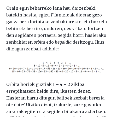
Orain egin beharreko lana hau da: zenbaki
batekin hasita, egizu
F
funtzioak dioena; gero
gauza bera lortutako zenbakiarekin, eta horrela
behin eta berriro; ondoren, deskribatu lortzen
den segidaren portaera. Segida horri hasierako
zenbakiaren
orbita
edo
hegaldia
deritzogu. Ikus
ditzagun zenbait adibide:
Orbita horiek guztiak 1 – 4 – 2 zikloa
errepikatzera heldu dira, ikusten denez.
Hasieran hartu ditugun balioek zerbait berezia
ote dute? Utziko dizut, irakurle, zure gustuko
aukerak egiten eta segiden bilakaera aztertzen.