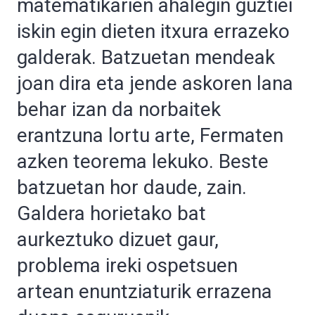
matematikarien ahalegin guztiei
iskin egin dieten itxura errazeko
galderak. Batzuetan mendeak
joan dira eta jende askoren lana
behar izan da norbaitek
erantzuna lortu arte, Fermaten
azken teorema lekuko. Beste
batzuetan hor daude, zain.
Galdera horietako bat
aurkeztuko dizuet gaur,
problema ireki ospetsuen
artean enuntziaturik errazena