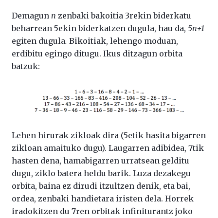
Demagun
n
zenbaki bakoitia 3rekin biderkatu
beharrean 5ekin biderkatzen dugula, hau da,
5n+1
egiten dugula
.
Bikoitiak, lehengo moduan,
erdibitu egingo ditugu. Ikus ditzagun orbita
batzuk:
Lehen hirurak zikloak dira (5etik hasita bigarren
zikloan amaituko dugu). Laugarren adibidea, 7tik
hasten dena, hamabigarren urratsean gelditu
dugu, ziklo batera heldu barik. Luza dezakegu
orbita, baina ez dirudi itzultzen denik, eta bai,
ordea, zenbaki handietara iristen dela. Horrek
iradokitzen du 7ren orbitak infiniturantz joko