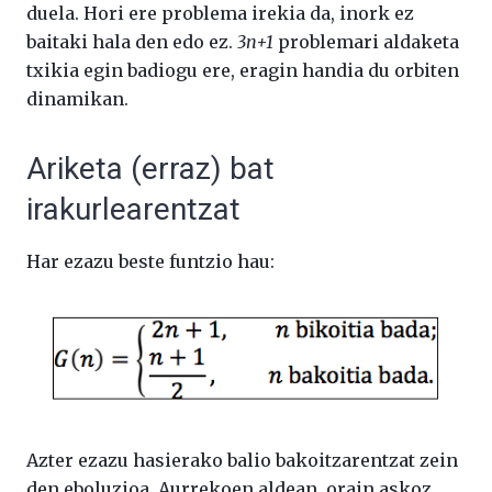
duela. Hori ere problema irekia da, inork ez
baitaki hala den edo ez.
3n+1
problemari aldaketa
txikia egin badiogu ere, eragin handia du orbiten
dinamikan.
Ariketa (erraz) bat
irakurlearentzat
Har ezazu beste funtzio hau:
Azter ezazu hasierako balio bakoitzarentzat zein
den eboluzioa. Aurrekoen aldean, orain askoz