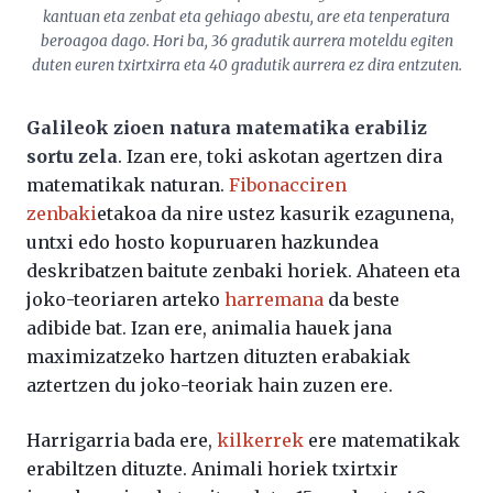
kantuan eta zenbat eta gehiago abestu, are eta tenperatura
beroagoa dago. Hori ba, 36 gradutik aurrera moteldu egiten
duten euren txirtxirra eta 40 gradutik aurrera ez dira entzuten.
Galileok zioen natura matematika erabiliz
sortu zela
. Izan ere, toki askotan agertzen dira
matematikak naturan.
Fibonacciren
zenbaki
etakoa da nire ustez kasurik ezagunena,
untxi edo hosto kopuruaren hazkundea
deskribatzen baitute zenbaki horiek. Ahateen eta
joko-teoriaren arteko
harremana
da beste
adibide bat. Izan ere, animalia hauek jana
maximizatzeko hartzen dituzten erabakiak
aztertzen du joko-teoriak hain zuzen ere.
Harrigarria bada ere,
kilkerrek
ere matematikak
erabiltzen dituzte. Animali horiek txirtxir