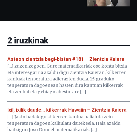
ditu:
Bidebarrietako
Liburutegia,
Bizkaia
Aretoa-
EHU…
2
iruzkinak
Asteon zientzia begi-bistan #181 – Zientzia Kaiera
[…] zuzen zegoen. Gure matematikariak oso kontu bitxia
eta interesgarria azaldu digu Zientzia Kaieran, kilkerren
kantuak tenperatura adierazten duela. 15 graduko
tenperatura dagoenean hasten dira kantuan kilkerrak
eta zenbat eta gehiago abestu, are […]
Ixil, ixilik daude… kilkerrak Hawaiin – Zientzia Kaiera
[…] Jakin badakigu kilkerren kantua baliatuta zein
tenperatura dagoen kalkulatu daitekeela. Hala azaldu
baitzigun Josu Doncel matematikariak. […]