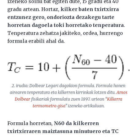
izeneko soinu bat egiten dute, 15 gradu eta 40
gradu artean. Hortaz,
kilker baten txirtxirra
entzunez gero, ondoriozta dezakegu tarte
horretan dagoela toki horretako tenperatura
.
Tenperatura zehatza jakiteko, ordea, hurrengo
formula erabili ahal da.
2. irudia: Dolbear Legari dagokion formula. Formula honen
airearen tenperatura eta kilkerren kirrinkak lotzen ditu.
Amos
Dolbear
fisikariak formulatu zuen 1897. urtean “
Kilkerra
termometro gisa
” izeneko artikuluan.
Formula horretan,
N60 da kilkerren
txirtxirraren maiztasuna minutuero eta TC