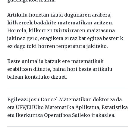
Artikulu honetan ikusi dugunaren arabera,
kilkerrek badakite matematikan aritzen
.
Horrela, kilkerren txirtxirraren maiztasuna
jakinez gero, eragiketa erraz bat egitea besterik
ez dago toki horren tenperatura jakiteko.
Beste animalia batzuk ere matematikak
erabiltzen dituzte, baina hori beste artikulu
batean kontatuko dizuet.
Egileaz:
Josu Doncel Matematikan doktorea da
eta UPV/EHUko Matematika Aplikatua, Estatistika
eta Ikerkuntza Operatiboa Saileko irakaslea.