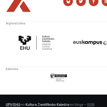
Argitaratzailea:
Kultura
Euskampus
Zientifikoko
Fundazioa
Katedra
Babeslea:
Eusko
Jaurlaritza
-
Lehendakaritza
UPV
/
EHU
ren
Kultura Zientifikoko Katedra
ren bloga
—
ISSN