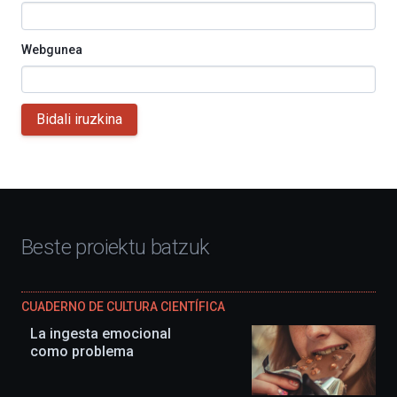
Webgunea
Bidali iruzkina
Beste proiektu batzuk
CUADERNO DE CULTURA CIENTÍFICA
La ingesta emocional
como problema