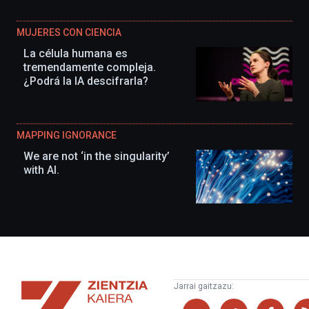
MUJERES CON CIENCIA
La célula humana es
tremendamente compleja.
¿Podrá la IA descifrarla?
MAPPING IGNORANCE
We are not ‘in the singularity’
with AI.
Zientzia
Jarrai gaitzazu:
Kaiera