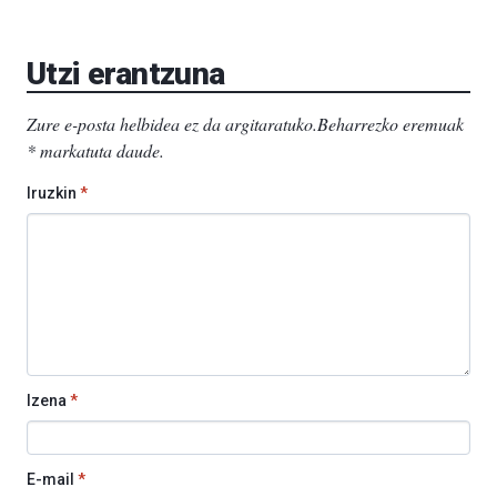
Utzi erantzuna
Zure e-posta helbidea ez da argitaratuko.
Beharrezko eremuak
*
markatuta daude
.
Iruzkin
*
Izena
*
E-mail
*