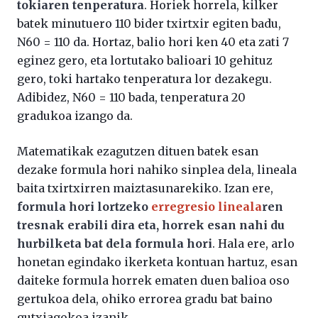
tokiaren tenperatura
. Horiek horrela, kilker
batek minutuero 110 bider txirtxir egiten badu,
N60 = 110 da. Hortaz, balio hori ken 40 eta zati 7
eginez gero, eta lortutako balioari 10 gehituz
gero, toki hartako tenperatura lor dezakegu.
Adibidez, N60 = 110 bada, tenperatura 20
gradukoa izango da.
Matematikak ezagutzen dituen batek esan
dezake formula hori nahiko sinplea dela, lineala
baita txirtxirren maiztasunarekiko. Izan ere,
formula hori lortzeko
erregresio lineala
ren
tresnak erabili dira eta, horrek esan nahi du
hurbilketa bat dela formula hori
. Hala ere, arlo
honetan egindako ikerketa kontuan hartuz, esan
daiteke formula horrek ematen duen balioa oso
gertukoa dela, ohiko errorea gradu bat baino
gutxiagokoa izanik.