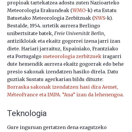
propioak tartekatzea adostu zuten Nazioarteko
Meteorologia Erakundeak (
WMO
-k) eta Estatu
Batuetako Meteorologia Zerbitzuak (
NWS
-k).
Bestalde, 1954. urtetik aurrera Berlingo
unibertsitate batek,
Freie Universität Berlin
,
antizikloiak eta ekaitz gogorrei izena jarri izan
diete. Hariari jarraituz, Espainiako, Frantziako
eta Portugalgo
meteorologia zerbitzuek
iragarri
dute hemendik aurrera ekaitz gogorrak edo behe
presio sakonak izendatzen hasiko direla. Datu
guztiak Sustatu agerkarian bildu dituzte:
Borraska sakonak izendatzen hasi dira Aemet,
MéteoFrance eta IMPA. “Ana” izan da lehenengoa
.
Teknologia
Gure inguruan gertatzen dena ezagutzeko