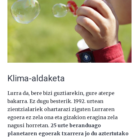
Klima-aldaketa
Lurra da, bere bizi guztiarekin, gure aterpe
bakarra. Ez dugu besterik. 1992. urtean
zientzialariek ohartarazi ziguten Lurraren
egoera ez zela ona eta gizakion eragina zela
nagusi horretan.
25 urte beranduago
planetaren egoerak txarrera jo du aztertutako