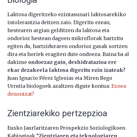
Laktosa digeritzeko ezintasunari laktosarekiko
intolerantzia deitzen zaio. Digeritu ezean,
hestearen argian gelditzen da laktosa eta
ondorioz hestean dagoen mikroflorak hartzitu
egiten du, hartziduraren ondorioz gasak sortzen
dira eta horiek eragiten dute ondoeza. Baina ba al
dakizue
ondoezaz gain, deshidratazioa ere
ekar dezakeela laktosa digeritu ezin izateak?
Juan Ignacio Pérez Iglesias eta Miren Bego
Urrutia biologoek azaltzen digute kontua:
Esnea
denontzat?
Zientziarekiko pertzepzioa
Eusko Jaurlaritzaren Prospekzio Soziologikoen
Kabineteak “
Zientziaren eta teknologiaren