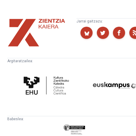
Zientzia
Jarrai gaitzazu:
Kaiera
Argitaratzailea:
Kultura
Euskampus
Zientifikoko
Fundazioa
Katedra
Babeslea:
Eusko
Jaurlaritza