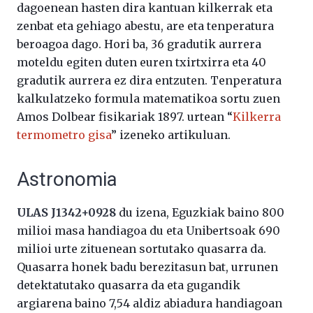
dagoenean hasten dira kantuan kilkerrak eta
zenbat eta gehiago abestu, are eta tenperatura
beroagoa dago. Hori ba, 36 gradutik aurrera
moteldu egiten duten euren txirtxirra eta 40
gradutik aurrera ez dira entzuten. Tenperatura
kalkulatzeko formula matematikoa sortu zuen
Amos Dolbear fisikariak 1897. urtean “
Kilkerra
termometro gisa
” izeneko artikuluan.
Astronomia
ULAS J1342+0928
du izena, Eguzkiak baino 800
milioi masa handiagoa du eta Unibertsoak 690
milioi urte zituenean sortutako quasarra da.
Quasarra honek badu berezitasun bat, urrunen
detektatutako quasarra da eta gugandik
argiarena baino 7,54 aldiz abiadura handiagoan