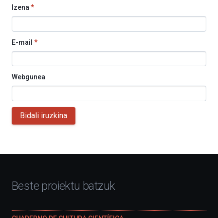
Izena
*
E-mail
*
Webgunea
Bidali iruzkina
Beste proiektu batzuk