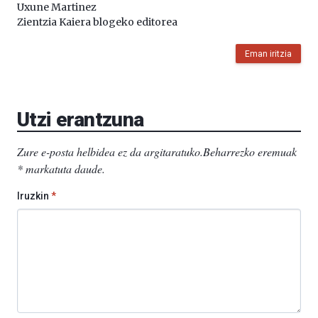
Uxune Martinez
Zientzia Kaiera blogeko editorea
Eman iritzia
Utzi erantzuna
Zure e-posta helbidea ez da argitaratuko.
Beharrezko eremuak
*
markatuta daude
.
Iruzkin
*