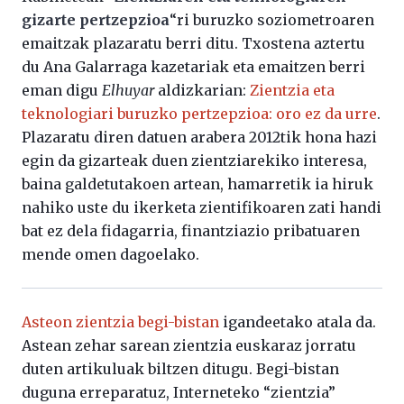
gizarte pertzepzioa
“ri buruzko soziometroaren
emaitzak plazaratu berri ditu. Txostena aztertu
du Ana Galarraga kazetariak eta emaitzen berri
eman digu
Elhuyar
aldizkarian:
Zientzia eta
teknologiari buruzko pertzepzioa: oro ez da urre
.
Plazaratu diren datuen arabera 2012tik hona hazi
egin da gizarteak duen zientziarekiko interesa,
baina galdetutakoen artean, hamarretik ia hiruk
nahiko uste du ikerketa zientifikoaren zati handi
bat ez dela fidagarria, finantziazio pribatuaren
mende omen dagoelako.
Asteon zientzia begi-bistan
igandeetako atala da.
Astean zehar sarean zientzia euskaraz jorratu
duten artikuluak biltzen ditugu. Begi-bistan
duguna erreparatuz, Interneteko “zientzia”