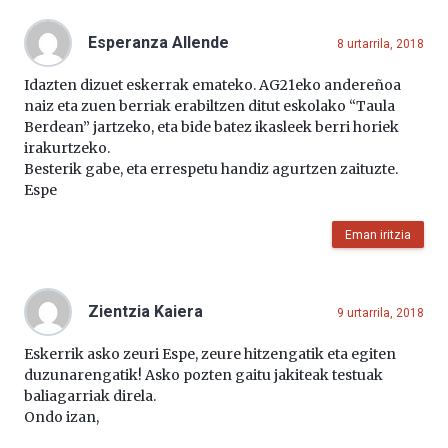
Esperanza Allende
8 urtarrila, 2018
Idazten dizuet eskerrak emateko. AG21eko andereñoa
naiz eta zuen berriak erabiltzen ditut eskolako “Taula
Berdean” jartzeko, eta bide batez ikasleek berri horiek
irakurtzeko.
Besterik gabe, eta errespetu handiz agurtzen zaituzte.
Espe
Eman iritzia
Zientzia Kaiera
9 urtarrila, 2018
Eskerrik asko zeuri Espe, zeure hitzengatik eta egiten
duzunarengatik! Asko pozten gaitu jakiteak testuak
baliagarriak direla.
Ondo izan,