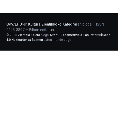
-
Lehendakaritza
UPV
/
EHU
ren
Kultura Zientifikoko Katedra
ren bloga
—
ISSN
2445-3897
—
Bilbon editatua
©
2026
Zientzia Kaiera
bloga
Aitortu-EzKomertziala-LanEratorririkGabe
4.0 Nazioartekoa Baimen
baten mende dago