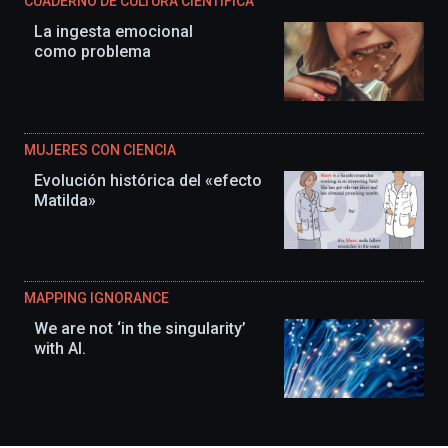
CUADERNO DE CULTURA CIENTÍFICA
La ingesta emocional
como problema
MUJERES CON CIENCIA
Evolución histórica del «efecto
Matilda»
MAPPING IGNORANCE
We are not ‘in the singularity’
with AI.