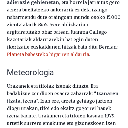
adierazle gehienetan
, eta horrela jarraituz gero
atzera bueltatzeko aukerarik ez dela izango
nabarmendu dute oraingoan mundu osoko 15.000
zientzialarik
BioScience
aldizkarian
argitaratutako ohar batean. Juanma Gallego
kazetariak aldarriarekin bat egin duten
ikertzaile euskaldunen hitzak batu ditu Berrian:
Planeta babesteko bigarren aldarria
.
Meteorologia
Urakanek eta tifoiak izenak dituzte. Eta
badakizue zer dioen esaera zaharrak: “
Izanaren
itzala, izena
“. Izan ere, arreta gehiago jartzen
diogu urakan, tifoi edo ekaitz gogorrei hauek
izena badute. Urakanen eta tifoien kasuan 1979.
urtetik aurrera emakume eta gizonezkoen izen