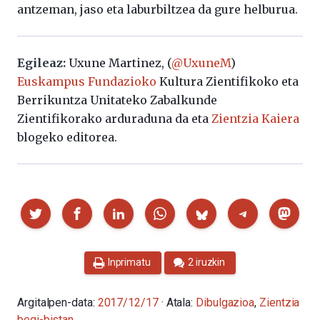
antzeman, jaso eta laburbiltzea da gure helburua.
Egileaz:
Uxune Martinez, (
@UxuneM
)
Euskampus Fundazioko
Kultura Zientifikoko eta
Berrikuntza Unitateko Zabalkunde
Zientifikorako arduraduna da eta
Zientzia Kaiera
blogeko editorea.
Partekatu
Inprimatu
2 iruzkin
Argitalpen-data:
2017/12/17
· Atala:
Dibulgazioa
,
Zientzia
begi-bistan