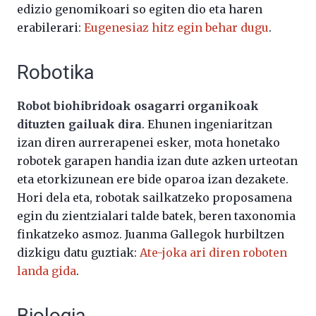
edizio genomikoari so egiten dio eta haren
erabilerari:
Eugenesiaz hitz egin behar dugu
.
Robotika
Robot biohibridoak osagarri organikoak
dituzten gailuak dira
. Ehunen ingeniaritzan
izan diren aurrerapenei esker, mota honetako
robotek garapen handia izan dute azken urteotan
eta etorkizunean ere bide oparoa izan dezakete.
Hori dela eta, robotak sailkatzeko proposamena
egin du zientzialari talde batek, beren taxonomia
finkatzeko asmoz. Juanma Gallegok hurbiltzen
dizkigu datu guztiak:
Ate-joka ari diren roboten
landa gida
.
Biologia