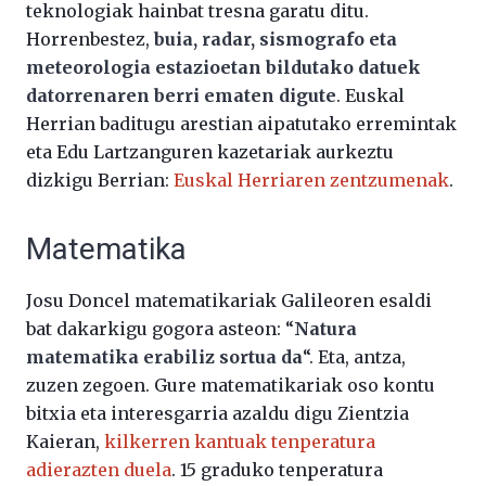
teknologiak hainbat tresna garatu ditu.
Horrenbestez,
buia, radar, sismografo eta
meteorologia estazioetan bildutako datuek
datorrenaren berri ematen digute
. Euskal
Herrian baditugu arestian aipatutako erremintak
eta Edu Lartzanguren kazetariak aurkeztu
dizkigu Berrian:
Euskal Herriaren zentzumenak
.
Matematika
Josu Doncel matematikariak Galileoren esaldi
bat dakarkigu gogora asteon: “
Natura
matematika erabiliz sortua da
“. Eta, antza,
zuzen zegoen. Gure matematikariak oso kontu
bitxia eta interesgarria azaldu digu Zientzia
Kaieran,
kilkerren kantuak tenperatura
adierazten duela
. 15 graduko tenperatura