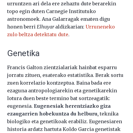
urruntzen ari dela ere zehaztu dute berarekin
topo egin duten Carnegie Institutuko
astronomoek. Ana Galarragak ematen digu
honen berri
Elhuyar
aldizkarian:
Urruneneko
zulo beltza detektatu dute
.
Genetika
Francis Galton zientzialariak hainbat esparru
jorratu zituen, esaterako estatistika. Berak sortu
zuen korrelazio kontzeptua. Baina bada ere
ezaguna antropologiarekin eta genetikarekin
lotura duen beste termino bat sortzeagatik:
eugenesia.
Eugenesiak herentziazko giza
ezaugarrien hobekuntza du helburu,
teknika
biologiko eta genetikoak erabiliz. Eugenesiaren
historia ardatz hartuta Koldo Garcia genetistak