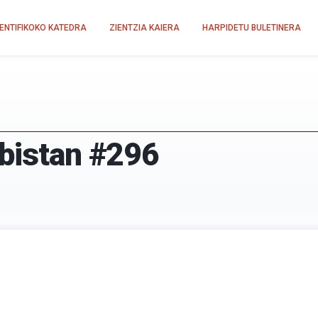
IENTIFIKOKO KATEDRA
ZIENTZIA KAIERA
HARPIDETU BULETINERA
-bistan #296