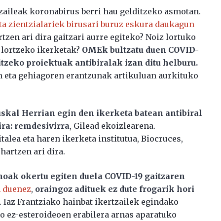
rtzaileak koronabirus berri hau gelditzeko asmotan.
eta zientzialariek birusari buruz eskura daukagun
artzen ari dira gaitzari aurre egiteko? Noiz lortuko
a lortzeko ikerketak?
OMEk bultzatu duen COVID-
tzeko proiektuak antibiralak izan ditu helburu.
n eta gehiagoren erantzunak artikuluan aurkituko
skal Herrian egin den ikerketa batean antibiral
ira: remdesivirra
, Gilead ekoizlearena.
alea eta haren ikerketa institutua, Biocruces,
hartzen ari dira.
noak okertu egiten duela COVID-19 gaitzaren
n duenez
,
oraingoz adituek ez dute frogarik hori
. Iaz Frantziako hainbat ikertzailek egindako
io ez-esteroideoen erabilera arnas aparatuko