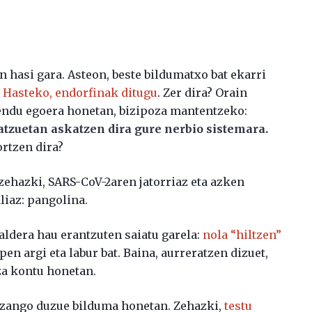
n hasi gara. Asteon, beste bildumatxo bat ekarri
.
Hasteko, endorfinak ditugu
. Zer dira? Orain
ndu egoera honetan, bizipoza mantentzeko:
atzuetan askatzen dira gure nerbio sistemara.
rtzen dira?
 zehazki, SARS-CoV-2aren jatorriaz eta azken
liaz: pangolina.
aldera hau erantzuten saiatu garela:
nola “hiltzen”
en argi eta labur bat. Baina, aurreratzen dizuet,
za kontu honetan.
 izango duzue bilduma honetan. Zehazki,
testu