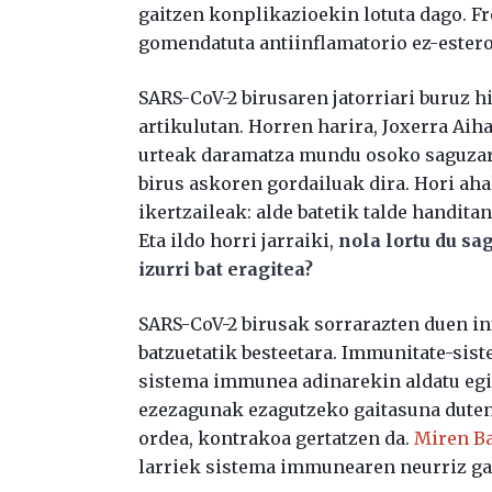
gaitzen konplikazioekin lotuta dago. Fr
gomendatuta antiinflamatorio ez-estero
SARS-CoV-2 birusaren jatorriari buruz hi
artikulutan. Horren harira, Joxerra Ai
urteak daramatza mundu osoko saguzar
birus askoren gordailuak dira. Hori aha
ikertzaileak: alde batetik talde handitan 
Eta ildo horri jarraiki,
nola lortu du sa
izurri bat eragitea?
SARS-CoV-2 birusak sorrarazten duen in
batzuetatik besteetara. Immunitate-sis
sistema immunea adinarekin aldatu egit
ezezagunak ezagutzeko gaitasuna duten 
ordea, kontrakoa gertatzen da.
Miren Ba
larriek sistema immunearen neurriz ga