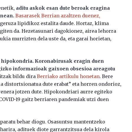
enetik,
aditu askok esan dute beroak eragina
unean.
Basarasek Berrian azaltzen duenez,
eruza lipidikoz estalita daude. Hortaz, klima
giten da. Hezetasunari dagokionez, airea lehorra
kia murrizten dela uste da, eta garai horietan,
.
a hipokondria. Koronabirusak eragin duen
gizko informazioak gaixoen obsesioa areagotu
itzak bildu dira
Berriako artikulu honetan
. Bere
 distortsionatua dute erabat” eta horren ondorioz,
renera jotzen dute. Hipokondriari aurre egiteko
 COVID-19 gaitz berriaren pandemiak utzi duen
reparatu behar diogu. Osasuntsu mantentzeko
harira, adituek diote garrantzitsua dela kirola