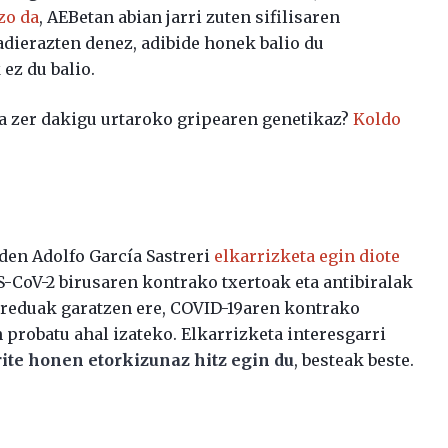
zo da
, AEBetan abian jarri zuten sifilisaren
adierazten denez, adibide honek balio du
ez du balio.
na zer dakigu urtaroko gripearen genetikaz?
Koldo
den Adolfo García Sastreri
elkarrizketa egin diote
S-CoV-2 birusaren kontrako txertoak eta antibiralak
 ereduak garatzen ere, COVID-19aren kontrako
 probatu ahal izateko. Elkarrizketa interesgarri
rite honen etorkizunaz hitz egin du
, besteak beste.