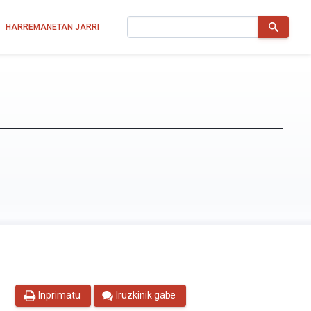
Bilatu
HARREMANETAN JARRI
Inprimatu
Iruzkinik gabe