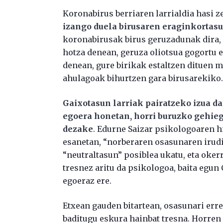
Koronabirus berriaren larrialdia hasi z
izango duela birusaren eraginkortas
koronabirusak birus geruzadunak dira, g
hotza denean, geruza oliotsua gogortu e
denean, gure birikak estaltzen dituen mu
ahulagoak bihurtzen gara birusarekiko
Gaixotasun larriak pairatzeko izua d
egoera honetan, horri buruzko gehie
dezake
. Edurne Saizar psikologoaren h
esanetan, “norberaren osasunaren irudia
“neutraltasun” posiblea ukatu, eta oker
tresnez aritu da psikologoa, baita egun
egoeraz ere.
Etxean gauden bitartean, osasunari er
baditugu eskura hainbat tresna. Horren 