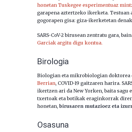
honetan Tuskegee esperimentuaz mint
garapena aztertzeko ikerketa. Testuan 
gogorapen gisa: giza-ikerketetan denak 
SARS-CoV-2 birusean zentratu gara, bai
Garciak argitu digu kontua.
Birologia
Biologian eta mikrobiologian doktorea 
Berrian
, COVID-19 gaitzaren harira. SAR
ikertzen ari da New Yorken, baita sagu
txertoak eta botikak eraginkorrak diren
honetan,
birusaren mutazioez eta izur
Osasuna