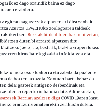
ogarik ez dago oraindik baina ez dago
ideoen erabilera.
tz egitean saguzarrak aipatzen ari dira zenbait
hartza Azurtza UPV/EHUko zoologoaren taldeak
rak ikertzen.
Berriak bildu dituen haren hitzetan
,
lbidetzen duten bi arrazoi aipatzen ditu
bizitzeko joera, eta, bestetik, bizi-itxaropen luzea.
guzarren birus batek gizakia infektatzea eta
fekzio mota oso aldakorra eta zabala da paziente
tema da horren arrazoia. Kontuan hartu behar da
en dela; gazteek antigeno desberdinak eta
zelulen errepertorio handia dute. Adinekoetan,
sarasek Berrian azaltzen digu
COVID-19aren kasu
ineko erantzuna ematearekin zerikusia dutela.