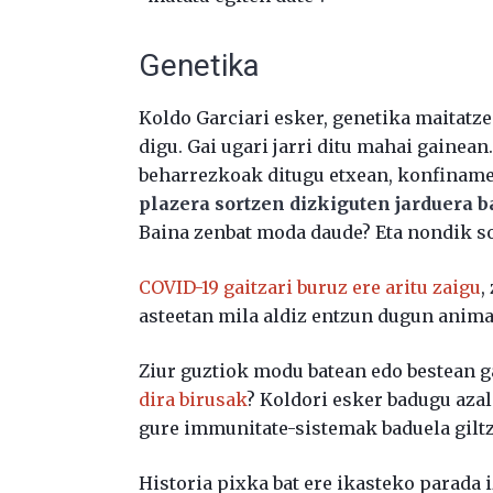
Genetika
Koldo Garciari esker, genetika maitatze
digu. Gai ugari jarri ditu mahai gainean
beharrezkoak ditugu etxean, konfiname
plazera sortzen dizkiguten jarduera b
Baina zenbat moda daude? Eta nondik so
COVID-19 gaitzari buruz ere aritu zaigu
,
asteetan mila aldiz entzun dugun anima
Ziur guztiok modu batean edo bestean g
dira birusak
? Koldori esker badugu azalp
gure immunitate-sistemak baduela gilt
Historia pixka bat ere ikasteko parada