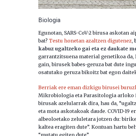
Biologia
Egunotan, SARS-CoV-2 birusa askotan aip
bat?
Testu honetan azaltzen digutenez
,
kabuz ugaltzeko gai eta ez daukate m
garrantzitsuena material genetikoa da
gain, birusek babes-geruza bat dute ing
osatutako geruza bikoitz bat egon daite
Berriak ere eman dizkigu birusei buruz
Mikrobiologia eta Parasitologia arloko 
birusak azelularrak dira, hau da, “ugal
eta mota askotakoak daude. COVID-19 er
albeoloetako zeluletara jotzen du: birike
kaltea eragiten dute”. Kontuan hartu be
“mutatu egiten dute”.