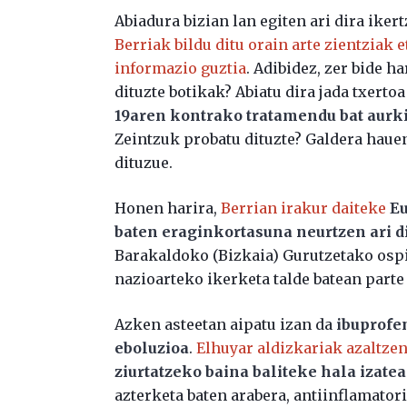
Abiadura bizian lan egiten ari dira ike
Berriak bildu ditu orain arte zientziak 
informazio guztia
. Adibidez, zer bide h
dituzte botikak? Abiatu dira jada txerto
19aren kontrako tratamendu bat aurki
Zeintzuk probatu dituzte? Galdera haue
dituzue.
Honen harira,
Berrian irakur daiteke
Eu
baten eraginkortasuna neurtzen ari d
Barakaldoko (Bizkaia) Gurutzetako ospit
nazioarteko ikerketa talde batean parte 
Azken asteetan aipatu izan da
ibuprofe
eboluzioa
.
Elhuyar aldizkariak azaltze
ziurtatzeko baina baliteke hala izatea
azterketa baten arabera, antiinflamator