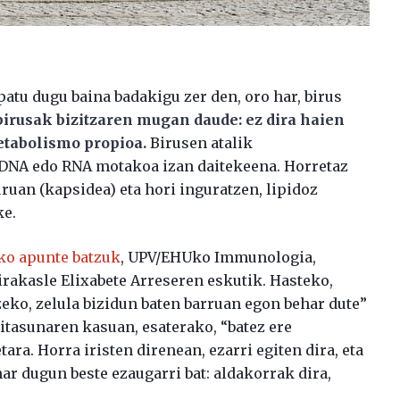
atu dugu baina badakigu zer den, oro har, birus
birusak bizitzaren mugan daude: ez dira haien
etabolismo propioa.
Birusen atalik
, DNA edo RNA motakoa izan daitekeena. Horretaz
uruan (kapsidea) eta hori inguratzen, lipidoz
ke.
ko apunte batzuk
, UPV/EHUko Immunologia,
irakasle Elixabete Arreseren eskutik. Hasteko,
tzeko, zelula bizidun baten barruan egon behar dute”
itasunaren kasuan, esaterako, “batez ere
tara. Horra iristen direnean, ezarri egiten dira, eta
har dugun beste ezaugarri bat: aldakorrak dira,