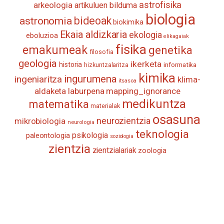
astrofisika
arkeologia
artikuluen bilduma
biologia
astronomia
bideoak
biokimika
Ekaia aldizkaria
ekologia
eboluzioa
elikagaiak
fisika
emakumeak
genetika
filosofia
geologia
ikerketa
historia
informatika
hizkuntzalaritza
kimika
ingurumena
ingeniaritza
klima-
itsasoa
aldaketa
laburpena
mapping_ignorance
medikuntza
matematika
materialak
osasuna
neurozientzia
mikrobiologia
neurologia
teknologia
psikologia
paleontologia
soziologia
zientzia
zientzialariak
zoologia