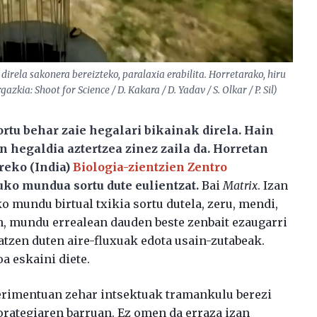
 direla sakonera bereizteko, paralaxia erabilita. Horretarako, hiru
zkia: Shoot for Science / D. Kakara / D. Yadav / S. Olkar / P. Sil)
tortu behar zaie hegalari bikainak direla. Hain
n hegaldia aztertzea zinez zaila da. Horretan
reko (India)
Biologia-zientzien Zentro
o mundua sortu dute eulientzat.
Bai
Matrix
. Izan
o mundu birtual txikia sortu dutela, zeru, mendi,
ain, mundu errealean dauden beste zenbait ezaugarri
katzen duten aire-fluxuak edota usain-zutabeak.
a eskaini diete.
perimentuan zehar intsektuak tramankulu berezi
borategiaren barruan. Ez omen da erraza izan