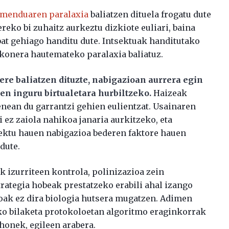
menduaren paralaxia
baliatzen dituela frogatu dute
reko bi zuhaitz aurkeztu dizkiote euliari, baina
bat gehiago handitu dute. Intsektuak handitutako
akonera hautemateko paralaxia baliatuz.
ere baliatzen dituzte, nabigazioan aurrera egin
ten inguru birtualetara hurbiltzeko.
Haizeak
enean du garrantzi gehien eulientzat. Usainaren
i ez zaiola nahikoa janaria aurkitzeko, eta
ektu hauen nabigazioa bederen faktore hauen
dute.
k izurriteen kontrola, polinizazioa zein
ategia hobeak prestatzeko erabili ahal izango
oak ez dira biologia hutsera mugatzen. Adimen
eko bilaketa protokoloetan algoritmo eraginkorrak
honek, egileen arabera.