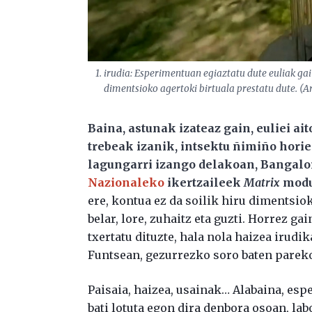
1. irudia: Esperimentuan egiaztatu dute euliak gai
dimentsioko agertoki birtuala prestatu dute. (Arga
Baina, astunak izateaz gain, euliei ai
trebeak izanik, intsektu ñimiño horie
lagungarri izango delakoan, Bangalo
Nazionaleko
ikertzaileek
Matrix
moduk
ere, kontua ez da soilik hiru dimentsiok
belar, lore, zuhaitz eta guzti. Horrez g
txertatu dituzte, hala nola haizea irudi
Funtsean, gezurrezko soro baten pareko
Paisaia, haizea, usainak… Alabaina, es
bati lotuta egon dira denbora osoan, la