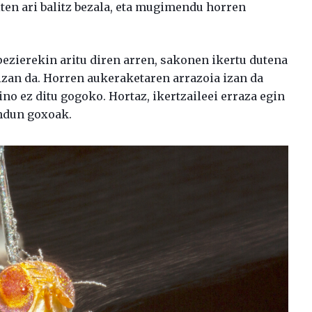
ten ari balitz bezala, eta mugimendu horren
ezierekin aritu diren arren, sakonen ikertu dutena
 izan da. Horren aukeraketaren arrazoia izan da
ino ez ditu gogoko. Hortaz, ikertzaileei erraza egin
indun goxoak.