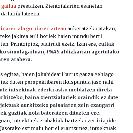
e
gailua
prestatzen. Zientzialarien esanetan,
da lanik latzena.
dinaren ala gorriaren artean
aukeratzeko atakan,
ateke jakitea euli horiek haien mundu berri
en. Printzipioz, badirudi ezetz. Izan ere,
euliak
leko simulagailuan,
PNAS
aldizkarian agertutako
ren arabera.
as egitea, haien jokabideari buruz gauza gehiago
ariek duten perspektibaren ikuspuntua jaso nahi
ute intsektuak ederki asko moldatzen direla
rkitzeko, baina zientzialariek oraindik ez dute
jektuak aurkitzeko paisaiaren zein ezaugarri
iek guztiak nola bateratzen dituzten ere.
oan, intsektuek erabakiak hartzeko zer irizpide
 Jasotako estimulu horiei erantzunez, intsektuak