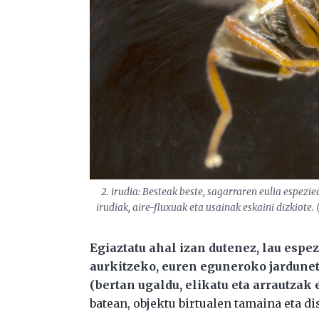
2. irudia: Besteak beste, sagarraren eulia espezi
irudiak, aire-fluxuak eta usainak eskaini dizkiote. (A
Egiaztatu ahal izan dutenez, lau espez
aurkitzeko, euren eguneroko jardune
(bertan ugaldu, elikatu eta arrautzak e
batean, objektu birtualen tamaina eta di