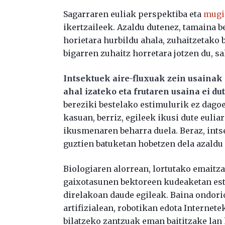
Sagarraren euliak perspektiba eta
mugi
ikertzaileek. Azaldu dutenez, tamaina be
horietara hurbildu ahala, zuhaitzetako 
bigarren zuhaitz horretara jotzen du, s
Intsektuek aire-fluxuak zein usainak 
ahal izateko eta frutaren usaina ei du
bereziki bestelako estimulurik ez dago
kasuan, berriz, egileek ikusi dute euliar
ikusmenaren beharra duela. Beraz, ints
guztien batuketan hobetzen dela azaldu 
Biologiaren alorrean, lortutako emaitza
gaixotasunen bektoreen kudeaketan estr
direlakoan daude egileak. Baina ondori
artifizialean, robotikan edota Internet
bilatzeko zantzuak eman baititzake lan 