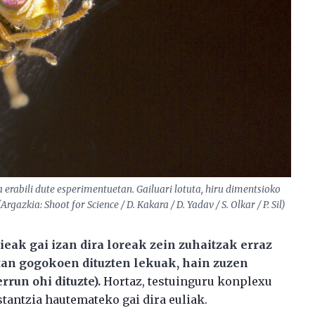
ea erabili dute esperimentuetan. Gailuari lotuta, hiru dimentsioko
rgazkia: Shoot for Science / D. Kakara / D. Yadav / S. Olkar / P. Sil)
ieak gai izan dira loreak zein zuhaitzak erraz
tan gogokoen dituzten lekuak, hain zuzen
rrun ohi dituzte).
Hortaz, testuinguru konplexu
stantzia hautemateko gai dira euliak.