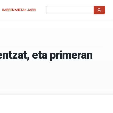
Bilatu
HARREMANETAN JARRI
entzat, eta primeran