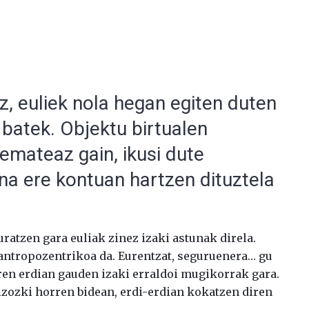
uz, euliek nola hegan egiten duten
e batek. Objektu birtualen
emateaz gain, ikusi dute
ina ere kontuan hartzen dituztela
ratzen gara euliak zinez izaki astunak direla.
i antropozentrikoa da. Eurentzat, seguruenera… gu
ren erdian gauden izaki erraldoi mugikorrak gara.
izozki horren bidean, erdi-erdian kokatzen diren