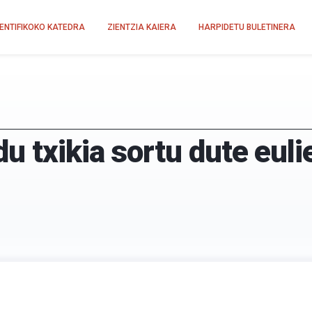
IENTIFIKOKO KATEDRA
ZIENTZIA KAIERA
HARPIDETU BULETINERA
 txikia sortu dute euli