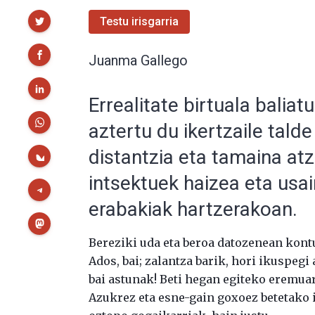
Partekatu
Testu irisgarria
Juanma Gallego
Errealitate birtuala baliat
aztertu du ikertzaile tald
distantzia eta tamaina atz
intsektuek haizea eta usa
erabakiak hartzerakoan.
Bereziki uda eta beroa datozenean kontu
Ados, bai; zalantza barik, hori ikuspeg
bai astunak! Beti hegan egiteko eremua
Azukrez eta esne-gain goxoez betetako 