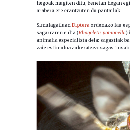
hegoak mugiten ditu, benetan hegan egi
arabera ere erantzuten du pantailak.
Simulagailuan
Diptera
ordenako lau esp
sagarraren eulia (
Rhagoletis pomonella
)
animalia espezialista dela: sagastiak ba
zaie estimulua aukeratzea: sagasti usa