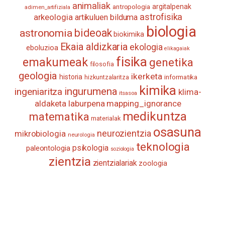
animaliak
antropologia
argitalpenak
adimen_artifiziala
astrofisika
arkeologia
artikuluen bilduma
biologia
astronomia
bideoak
biokimika
Ekaia aldizkaria
ekologia
eboluzioa
elikagaiak
fisika
emakumeak
genetika
filosofia
geologia
ikerketa
historia
informatika
hizkuntzalaritza
kimika
ingurumena
ingeniaritza
klima-
itsasoa
aldaketa
laburpena
mapping_ignorance
medikuntza
matematika
materialak
osasuna
neurozientzia
mikrobiologia
neurologia
teknologia
psikologia
paleontologia
soziologia
zientzia
zientzialariak
zoologia