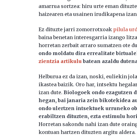
amarrua sortzea: hiru urte eman dituzt
haizearen eta usainen irudikapena izan 
Ez dituzte jarri zomorrotxoak
pilula ur
baina benetan interesgarria izango litz
horretan zerbait arraro sumatzen ote dut
ondo moldatu dira errealitate birtua
zientzia artikulu
batean azaldu dutena
Helburua ez da izan, noski, euliekin jol
ikastea baizik. Oro har, intsektu hegal
izan dute.
Biologoek ondo ezagutzen d
hegan, bai janaria zein bikotekidea au
ondo ulertzen intsektuek urruneko ob
erabiltzen dituzten, ezta estimulu hor
Horretan sakondu nahi izan dute oraing
kontuan hartzen dituzten argitu aldera.