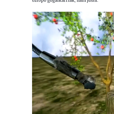
oztopo gogaikarriak, hain justu.