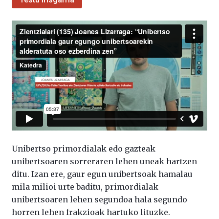
Unibertso primordialak edo gazteak
unibertsoaren sorreraren lehen uneak hartzen
ditu. Izan ere, gaur egun unibertsoak hamalau
mila milioi urte baditu, primordialak
unibertsoaren lehen segundoa hala segundo
horren lehen frakzioak hartuko lituzke.