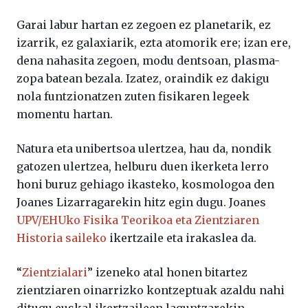
Garai labur hartan ez zegoen ez planetarik, ez
izarrik, ez galaxiarik, ezta atomorik ere; izan ere,
dena nahasita zegoen, modu dentsoan, plasma-
zopa batean bezala. Izatez, oraindik ez dakigu
nola funtzionatzen zuten fisikaren legeek
momentu hartan.
Natura eta unibertsoa ulertzea, hau da, nondik
gatozen ulertzea, helburu duen ikerketa lerro
honi buruz gehiago ikasteko, kosmologoa den
Joanes Lizarragarekin hitz egin dugu. Joanes
UPV/EHUko Fisika Teorikoa eta Zientziaren
Historia saileko
ikertzaile eta irakaslea da.
“
Zientzialari
” izeneko atal honen bitartez
zientziaren oinarrizko kontzeptuak azaldu nahi