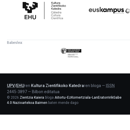
Zientifikoko
Fundazioa
Katedra
Babeslea:
Eusko
Jaurlaritza
-
Lehendakaritza
UPV
/
EHU
ren
Kultura Zientifikoko Katedra
ren bloga
—
ISSN
2445-3897
—
Bilbon editatua
©
2026
Zientzia Kaiera
bloga
Aitortu-EzKomertziala-LanEratorririkGabe
4.0 Nazioartekoa Baimen
baten mende dago