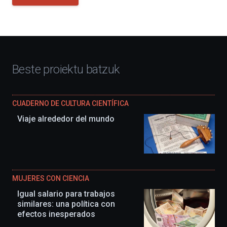
Beste proiektu batzuk
CUADERNO DE CULTURA CIENTÍFICA
Viaje alrededor del mundo
MUJERES CON CIENCIA
Igual salario para trabajos
similares: una política con
efectos inesperados