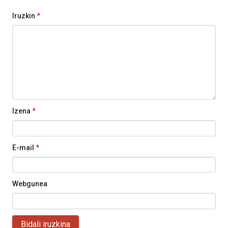
Iruzkin
*
Izena
*
E-mail
*
Webgunea
Bidali iruzkina