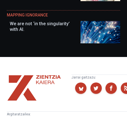
MAPPING IGNORANCE
We are not ‘in the singularity’
with AI.
Zientzia
Jarrai gaitzazu:
Kaiera
Argitaratzailea:
Kultura
Euskampus