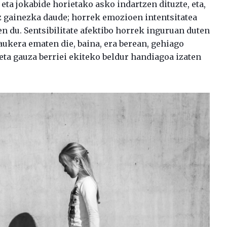
eta jokabide horietako asko indartzen dituzte, eta,
 gainezka daude; horrek emozioen intentsitatea
en du. Sentsibilitate afektibo horrek inguruan duten
ukera ematen die, baina, era berean, gehiago
eta gauza berriei ekiteko beldur handiagoa izaten