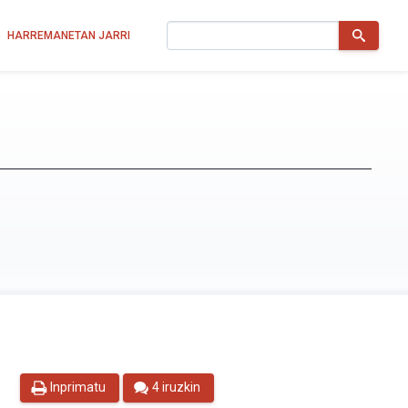
Bilatu
HARREMANETAN JARRI
Inprimatu
4 iruzkin