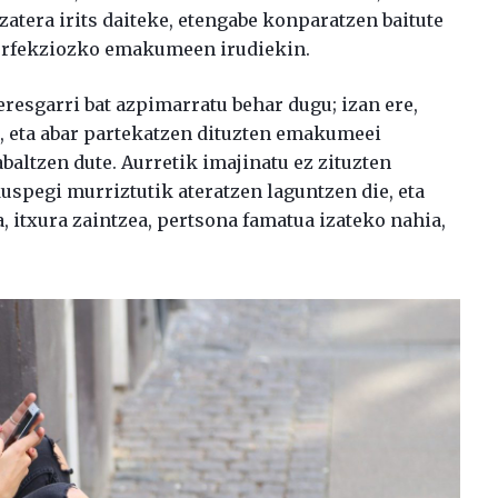
zatera irits daiteke, etengabe konparatzen baitute
perfekziozko emakumeen irudiekin.
resgarri bat azpimarratu behar dugu; izan ere,
k, eta abar partekatzen dituzten emakumeei
baltzen dute. Aurretik imajinatu ez zituzten
kuspegi murriztutik ateratzen laguntzen die, eta
, itxura zaintzea, pertsona famatua izateko nahia,