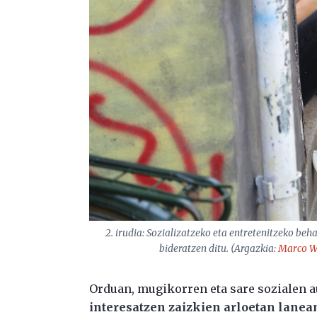
2. irudia: Sozializatzeko eta entretenitzeko be
bideratzen ditu. (Argazkia:
Marco W
Orduan, mugikorren eta sare sozialen 
interesatzen zaizkien arloetan lanea