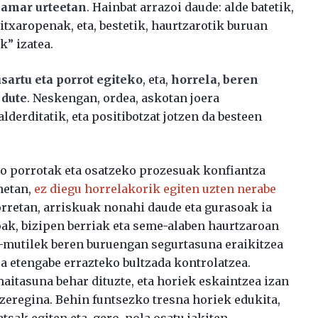
hamar urteetan
. Hainbat arrazoi daude: alde batetik,
itxaropenak, eta, bestetik, haurtzarotik buruan
k” izatea.
sartu eta porrot egiteko
, eta,
horrela, beren
 dute
. Neskengan, ordea, askotan joera
lderditatik, eta positibotzat jotzen da besteen
.
ko porrotak eta osatzeko prozesuak konfiantza
netan,
ez diegu horrelakorik egiten uzten nerabe
horretan, arriskuak nonahi daude eta gurasoak ia
oak, bizipen berriak eta seme-alaben haurtzaroan
-mutilek beren buruengan segurtasuna eraikitzea
ea etengabe errazteko bultzada kontrolatzea.
maitasuna behar dituzte, eta horiek eskaintzea izan
zeregina. Behin funtsezko tresna horiek edukita,
tsak egiten eta, gero, nola osatu jakiten.