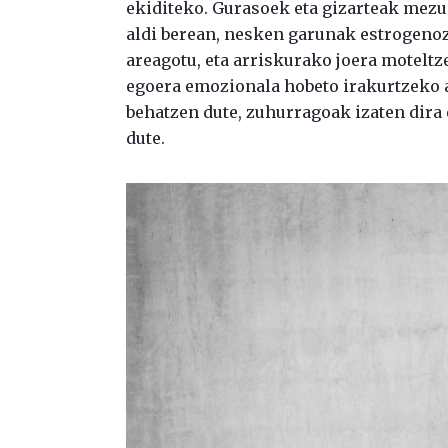
ekiditeko. Gurasoek eta gizarteak mezu 
aldi berean, nesken garunak estrogenoz
areagotu, eta arriskurako joera moteltz
egoera emozionala hobeto irakurtzeko a
behatzen dute, zuhurragoak izaten dira 
dute.