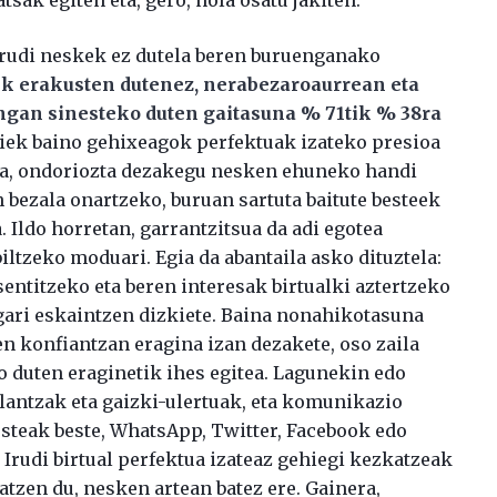
dirudi neskek ez dutela beren buruenganako
k erakusten dutenez, nerabezaroaurrean eta
gan sinesteko duten gaitasuna % 71tik % 38ra
diek baino gehixeagok perfektuak izateko presioa
sita, ondoriozta dezakegu nesken ehuneko handi
n bezala onartzeko, buruan sartuta baitute besteek
 Ildo horretan, garrantzitsua da adi egotea
iltzeko moduari. Egia da abantaila asko dituztela:
sentitzeko eta beren interesak birtualki aztertzeko
ugari eskaintzen dizkiete. Baina nonahikotasuna
n konfiantzan eragina izan dezakete, oso zaila
ko duten eraginetik ihes egitea. Lagunekin edo
alantzak eta gaizki-ulertuak, eta komunikazio
esteak beste, WhatsApp, Twitter, Facebook edo
 Irudi birtual perfektua izateaz gehiegi kezkatzeak
tzen du, nesken artean batez ere. Gainera,