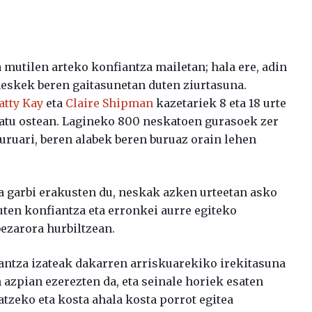
a mutilen arteko konfiantza mailetan; hala ere, adin
neskek beren gaitasunetan duten ziurtasuna.
atty Kay
eta
Claire Shipman
kazetariek 8 eta 18 urte
tatu ostean. Lagineko 800 neskatoen gurasoek zer
buruari, beren alabek beren buruaz orain lehen
ta garbi erakusten du, neskak azken urteetan asko
uten konfiantza eta erronkei aurre egiteko
ezarora hurbiltzean.
antza izateak dakarren arriskuarekiko irekitasuna
n azpian ezerezten da, eta seinale horiek esaten
atzeko eta kosta ahala kosta porrot egitea