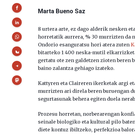
Marta Bueno Saz
8 urtera arte, ez dago alderik nesken et
horretatik aurrera, % 30 murrizten da 
Ondorio esanguratsu hori atera zuten
K
bitarteko 1 400 neska-mutil elkarrizke
gertatu ote zen galdetzen zioten beren 
baino zalantza gehiago izateko.
Kattyren eta Claireren ikerketak argi e
murrizten ari direla beren buruengan d
segurtasunak behera egiten duela nerab
Prozesu horretan, norberarengan konfi
seinale biologiko eta kultural pilo bate
diete kontuz ibiltzeko, perfekzioa balor