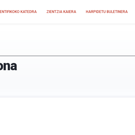
IENTIFIKOKO KATEDRA
ZIENTZIA KAIERA
HARPIDETU BULETINERA
ona