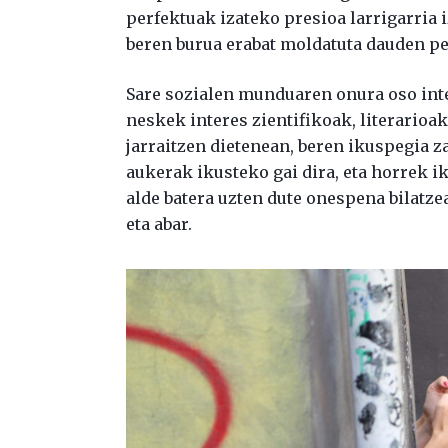
perfektuak izateko presioa larrigarria i
beren burua erabat moldatuta dauden 
Sare sozialen munduaren onura oso inte
neskek interes zientifikoak, literarioa
jarraitzen dietenean, beren ikuspegia za
aukerak ikusteko gai dira, eta horrek i
alde batera uzten dute onespena bilatzea
eta abar.