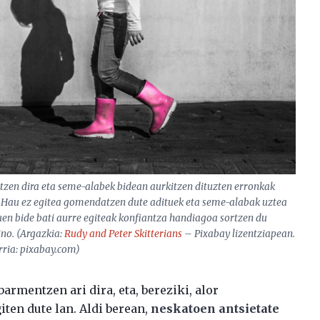
zutzen dira eta seme-alabek bidean aurkitzen dituzten erronkak
. Hau ez egitea gomendatzen dute adituek eta seme-alabak uztea
tuen bide bati aurre egiteak konfiantza handiagoa sortzen du
ino. (Argazkia:
Rudy and Peter Skitterians
– Pixabay lizentziapean.
rria: pixabay.com)
armentzen ari dira, eta, bereziki, alor
ten dute lan. Aldi berean,
neskatoen antsietate