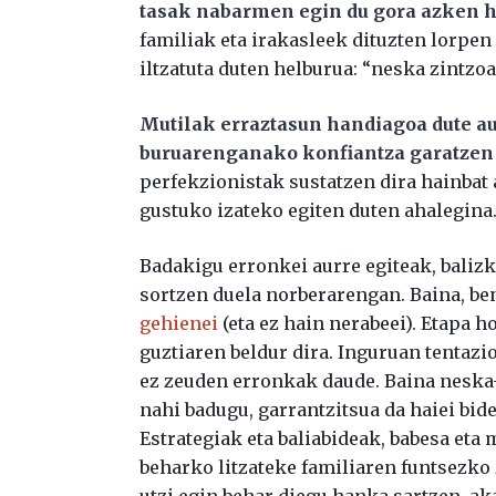
tasak nabarmen egin du gora azken 
familiak eta irakasleek dituzten lorpen 
iltzatuta duten helburua: “neska zintzoa
Mutilak erraztasun handiagoa dute au
buruarenganako konfiantza garatzen
perfekzionistak sustatzen dira hainbat a
gustuko izateko egiten duten ahalegina
Badakigu erronkei aurre egiteak, baliz
sortzen duela norberarengan. Baina, be
gehienei
(eta ez hain nerabeei). Etapa 
guztiaren beldur dira. Inguruan tentazi
ez zeuden erronkak daude. Baina neska
nahi badugu, garrantzitsua da haiei bid
Estrategiak eta baliabideak, babesa eta 
beharko litzateke familiaren funtsezko 
utzi egin behar diegu hanka sartzen, aka