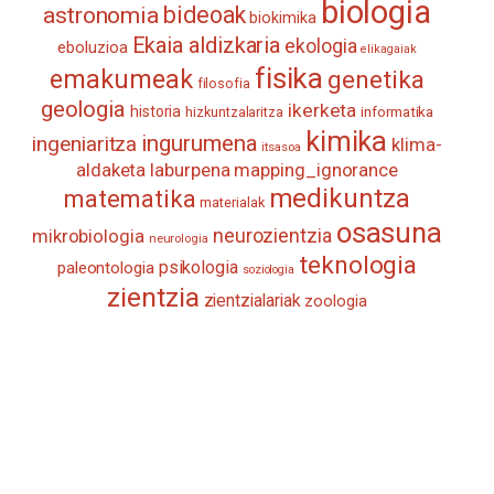
biologia
astronomia
bideoak
biokimika
Ekaia aldizkaria
ekologia
eboluzioa
elikagaiak
fisika
emakumeak
genetika
filosofia
geologia
ikerketa
historia
informatika
hizkuntzalaritza
kimika
ingurumena
ingeniaritza
klima-
itsasoa
aldaketa
laburpena
mapping_ignorance
medikuntza
matematika
materialak
osasuna
neurozientzia
mikrobiologia
neurologia
teknologia
psikologia
paleontologia
soziologia
zientzia
zientzialariak
zoologia