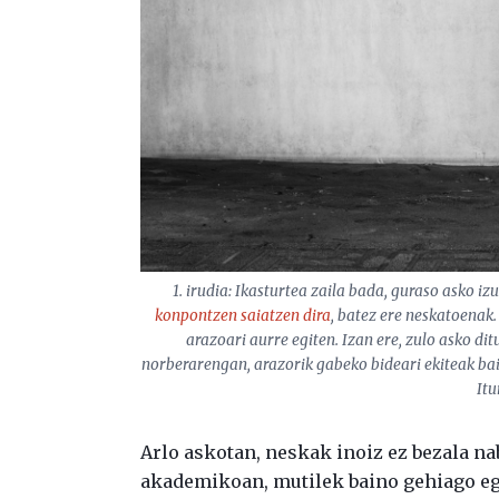
1. irudia: Ikasturtea zaila bada, guraso asko i
konpontzen saiatzen dira
, batez ere neskatoenak
arazoari aurre egiten. Izan ere, zulo asko di
norberarengan, arazorik gabeko bideari ekiteak ba
Itu
Arlo askotan, neskak inoiz ez bezala nab
akademikoan, mutilek baino gehiago egi