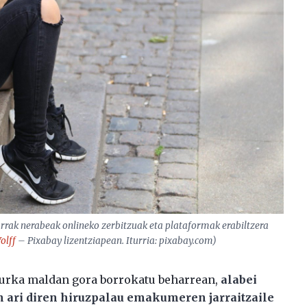
harrak nerabeak onlineko zerbitzuak eta plataformak erabiltzera
olff
– Pixabay lizentziapean. Iturria: pixabay.com)
aurka maldan gora borrokatu beharrean,
alabei
n ari diren hiruzpalau emakumeren jarraitzaile