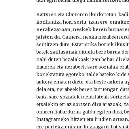
Kattyren eta Claireren ikerketetan, ba
konfiantza hori sortu; izan ere,
emaitze
nerabezaroan, neskek beren buruaren
jaisten da
. Gainera, neska nerabeen er
sentitzen dute. Estatistika horiek iku
batek zailtasunak dituela bere burua de
nahi duten bezalakoak izan behar direla.
haurrek eta nerabeek sare sozialak erab
konektatuta egoteko, talde bateko kide 
aukera ematen diete, eta beste aukera 
dela eta, nerabeek beren buruengan dute
baita sare sozialek identitateak sortze
etsaiekin erraz sortzen dira arazoak, z
onaren ñabardurak galdu egiten dira, b
Instagrameko hitzen eta irudien artean.
ere perfekzionismo kezkagarri bat susta