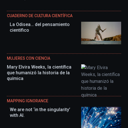
CUADERNO DE CULTURA CIENTÍFICA
La Odisea… del pensamiento
científico
MUJERES CON CIENCIA
Mary Elvira Weeks, la científica
que humanizó la historia de la
química
MAPPING IGNORANCE
We are not ‘in the singularity’
with AI.