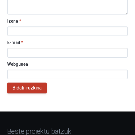
Izena
*
E-mail
*
Webgunea
Bidali iruzkina
Beste proiektu batzuk