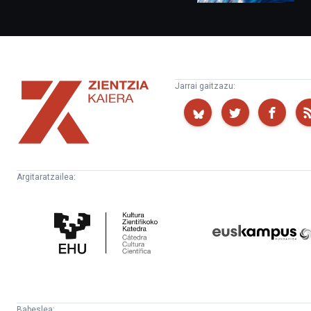
Zientzia
Jarrai gaitzazu:
Kaiera
Argitaratzailea:
Kultura
Euskampus
Zientifikoko
Fundazioa
Katedra
Babeslea: