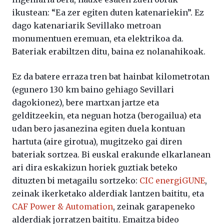
ikustean: “Ea zer egiten duten katenariekin”. Ez
dago katenariarik Sevillako metroan
monumentuen eremuan, eta elektrikoa da.
Bateriak erabiltzen ditu, baina ez nolanahikoak.
Ez da batere erraza tren bat hainbat kilometrotan
(egunero 130 km baino gehiago Sevillari
dagokionez), bere martxan jartze eta
gelditzeekin, eta neguan hotza (berogailua) eta
udan bero jasanezina egiten duela kontuan
hartuta (aire girotua), mugitzeko gai diren
bateriak sortzea. Bi euskal erakunde elkarlanean
ari dira eskakizun horiek guztiak beteko
dituzten bi metagailu sortzeko:
CIC energiGUNE
,
zeinak ikerketako alderdiak lantzen baititu, eta
CAF Power & Automation
, zeinak garapeneko
alderdiak jorratzen baititu. Emaitza bideo