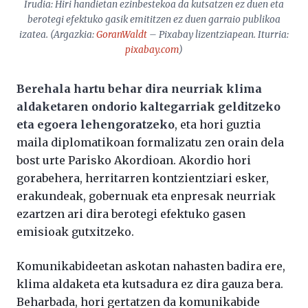
Irudia: Hiri handietan ezinbestekoa da kutsatzen ez duen eta
berotegi efektuko gasik emititzen ez duen garraio publikoa
izatea. (Argazkia:
GoranWaldt
– Pixabay lizentziapean. Iturria:
pixabay.com
)
Berehala hartu behar dira neurriak klima
aldaketaren ondorio kaltegarriak gelditzeko
eta egoera lehengoratzeko
, eta hori guztia
maila diplomatikoan formalizatu zen orain dela
bost urte Parisko Akordioan. Akordio hori
gorabehera, herritarren kontzientziari esker,
erakundeak, gobernuak eta enpresak neurriak
ezartzen ari dira berotegi efektuko gasen
emisioak gutxitzeko.
Komunikabideetan askotan nahasten badira ere,
klima aldaketa eta kutsadura ez dira gauza bera.
Beharbada, hori gertatzen da komunikabide