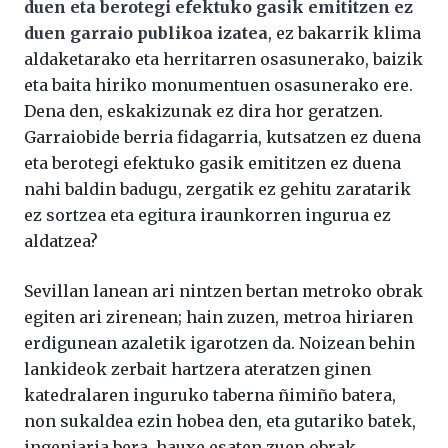
duen eta berotegi efektuko gasik emititzen ez
duen garraio publikoa izatea
, ez bakarrik klima
aldaketarako eta herritarren osasunerako, baizik
eta baita hiriko monumentuen osasunerako ere.
Dena den, eskakizunak ez dira hor geratzen.
Garraiobide berria fidagarria, kutsatzen ez duena
eta berotegi efektuko gasik emititzen ez duena
nahi baldin badugu, zergatik ez gehitu zaratarik
ez sortzea eta egitura iraunkorren ingurua ez
aldatzea?
Sevillan lanean ari nintzen bertan metroko obrak
egiten ari zirenean; hain zuzen, metroa hiriaren
erdigunean azaletik igarotzen da. Noizean behin
lankideok zerbait hartzera ateratzen ginen
katedralaren inguruko taberna ñimiño batera,
non sukaldea ezin hobea den, eta gutariko batek,
ingeniaria bera, hauxe esaten zuen obrak