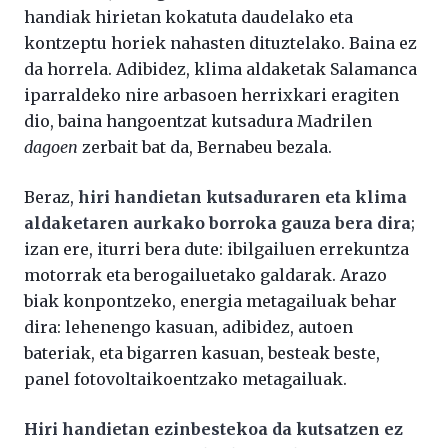
handiak hirietan kokatuta daudelako eta
kontzeptu horiek nahasten dituztelako. Baina ez
da horrela. Adibidez, klima aldaketak Salamanca
iparraldeko nire arbasoen herrixkari eragiten
dio, baina hangoentzat kutsadura Madrilen
dagoen
zerbait bat da, Bernabeu bezala.
Beraz,
hiri handietan kutsaduraren eta klima
aldaketaren aurkako borroka gauza bera dira
;
izan ere, iturri bera dute: ibilgailuen errekuntza
motorrak eta berogailuetako galdarak. Arazo
biak konpontzeko, energia metagailuak behar
dira: lehenengo kasuan, adibidez, autoen
bateriak, eta bigarren kasuan, besteak beste,
panel fotovoltaikoentzako metagailuak.
Hiri handietan ezinbestekoa da kutsatzen ez