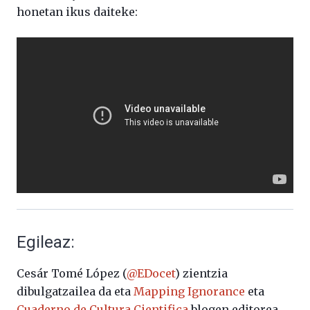
honetan ikus daiteke:
Egileaz:
Cesár Tomé López (
@EDocet
) zientzia
dibulgatzailea da eta
Mapping Ignorance
eta
Cuaderno de Cultura Cientifica
blogen editorea.