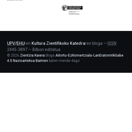
Eusko
Jaurlaritza
-
Lehendakaritza
UPV
/
EHU
ren
Kultura Zientifikoko Katedra
ren bloga
—
ISSN
2445-3897
—
Bilbon editatua
©
2026
Zientzia Kaiera
bloga
Aitortu-EzKomertziala-LanEratorririkGabe
4.0 Nazioartekoa Baimen
baten mende dago