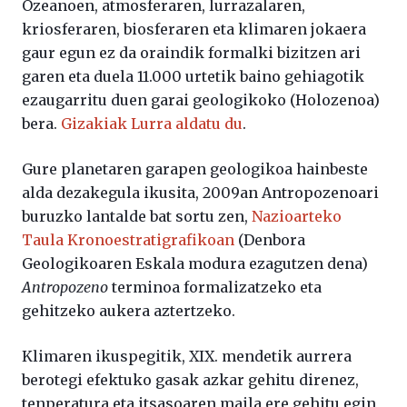
Ozeanoen, atmosferaren, lurrazalaren,
kriosferaren, biosferaren eta klimaren jokaera
gaur egun ez da oraindik formalki bizitzen ari
garen eta duela 11.000 urtetik baino gehiagotik
ezaugarritu duen garai geologikoko (Holozenoa)
bera.
Gizakiak Lurra aldatu du
.
Gure planetaren garapen geologikoa hainbeste
alda dezakegula ikusita, 2009an Antropozenoari
buruzko lantalde bat sortu zen,
Nazioarteko
Taula Kronoestratigrafikoan
(Denbora
Geologikoaren Eskala modura ezagutzen dena)
Antropozeno
terminoa formalizatzeko eta
gehitzeko aukera aztertzeko.
Klimaren ikuspegitik, XIX. mendetik aurrera
berotegi efektuko gasak azkar gehitu direnez,
tenperatura eta itsasoaren maila ere gehitu egin