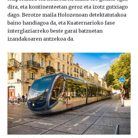
dira, eta kontinenteetan geroz eta izotz gutxiago
dago. Berotze maila Holozenoan detektatutakoa
baino handiagoa da, eta Kuaternarioko fase
interglaziarreko beste garai batzuetan
izandakoaren antzekoa da.