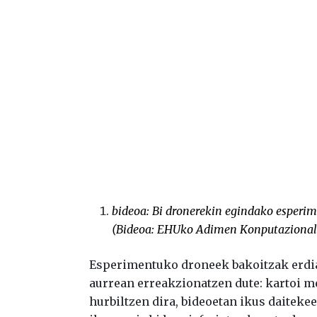
bideoa: Bi dronerekin egindako esperi
(Bideoa:
EHUko Adimen Konputazionala
Esperimentuko droneek bakoitzak erdia
aurrean erreakzionatzen dute: kartoi me
hurbiltzen dira, bideoetan ikus daitekee