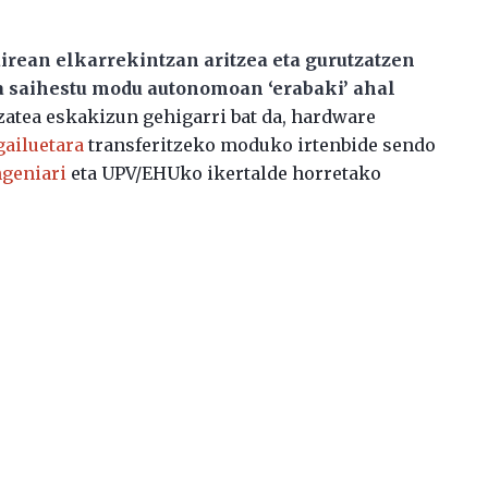
airean elkarrekintzan aritzea eta gurutzatzen
a saihestu modu autonomoan ‘erabaki’ ahal
zatea eskakizun gehigarri bat da, hardware
gailuetara
transferitzeko moduko irtenbide sendo
ngeniari
eta UPV/EHUko ikertalde horretako