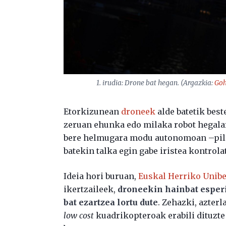
1. irudia: Drone bat hegan. (Argazkia:
Goh
Etorkizunean
droneek
alde batetik best
zeruan ehunka edo milaka robot hegalari
bere helmugara modu autonomoan –pilot
batekin talka egin gabe iristea kontrola
Ideia hori buruan,
Euskal Herriko Unib
ikertzaileek,
droneekin hainbat esper
bat ezartzea lortu dute
. Zehazki, azter
low cost
kuadrikopteroak erabili dituzt