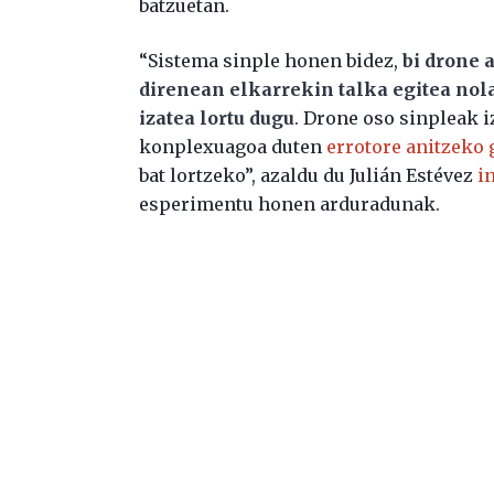
batzuetan.
“Sistema sinple honen bidez,
bi drone 
direnean elkarrekin talka egitea nol
izatea lortu dugu
. Drone oso sinpleak i
konplexuagoa duten
errotore anitzeko 
bat lortzeko”, azaldu du Julián Estévez
i
esperimentu honen arduradunak.