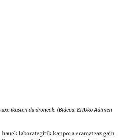
auxe ikusten du droneak. (Bideoa:
EHUko Adimen
 hauek laborategitik kanpora eramateaz gain,