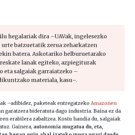
ilu hegalariak dira –UAVak, ingelesezko
 urte batzuetatik zerua zeharkatzen
iekin batera. Askotariko helburuetarako
erreskate lanak egiteko, azpiegiturak
o eta salgaiak garraiatzeko –
ikuntzako materiala, kasu–.
tak –adibidez, paketeak entregatzeko
Amazonen
 garatzera bideratuta dago industria. Baina ez da
en erabilera zabaltzea. Kostu handia du, salgaiak
atuz. Gainera,
autonomia mugatua du, eta,
tan hegan egin ahal izateko muga ugari daude
.