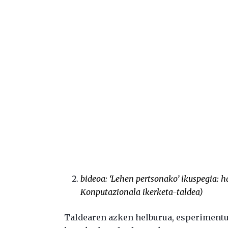
bideoa:
‘Lehen pertsonako’ ikuspegia: h
Konputazionala ikerketa-taldea
)
Taldearen azken helburua, esperimentu