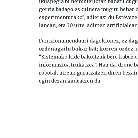
ikuspegia bi hemisferiotan banatu dugu
gorria badago eskuinera mugitu behar du
esperimenturako”, adierazi du Estéveze
lanean, eta 30 urte, adimen artifizialean
Funtzionamenduari dagokionez,
ez dag
ordenagailu bakar bat; horren ordez,
“Sistemako kide bakoitzak bere kabuz e
informazioa trukatzea”. Hau da, drone b
robotak airean gurutzatzen diren bezain
egin dezan kudeatzen du.