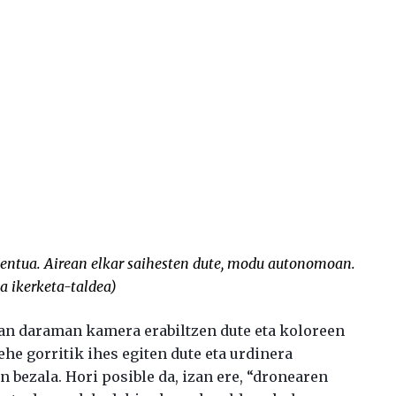
mentua. Airean elkar saihesten dute, modu autonomoan.
 ikerketa-taldea
)
n daraman kamera erabiltzen dute eta koloreen
he gorritik ihes egiten dute eta urdinera
n bezala. Hori posible da, izan ere, “dronearen