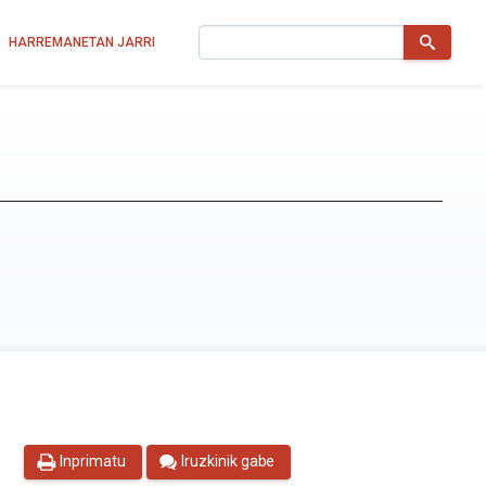
Bilatu
HARREMANETAN JARRI
Inprimatu
Iruzkinik gabe