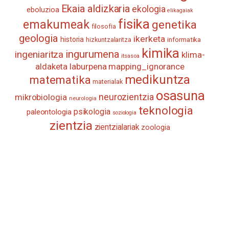
Ekaia aldizkaria
ekologia
eboluzioa
elikagaiak
fisika
emakumeak
genetika
filosofia
geologia
ikerketa
historia
informatika
hizkuntzalaritza
kimika
ingurumena
ingeniaritza
klima-
itsasoa
aldaketa
laburpena
mapping_ignorance
medikuntza
matematika
materialak
osasuna
neurozientzia
mikrobiologia
neurologia
teknologia
psikologia
paleontologia
soziologia
zientzia
zientzialariak
zoologia