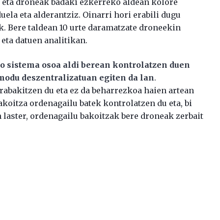
 eta droneak badaki ezkerreko aldean kolore
ela eta alderantziz. Oinarri hori erabili dugu
k. Bere taldean 10 urte daramatzate droneekin
 eta datuen analitikan.
o sistema osoa aldi berean kontrolatzen duen
 modu deszentralizatuan egiten da lan
.
rabakitzen du eta ez da beharrezkoa haien artean
akoitza ordenagailu batek kontrolatzen du eta, bi
 laster, ordenagailu bakoitzak bere droneak zerbait