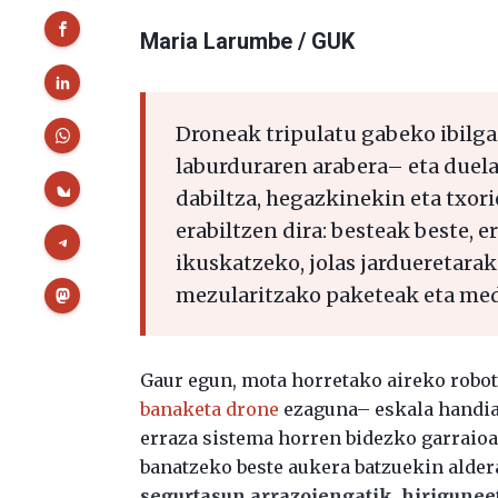
Maria Larumbe / GUK
Droneak tripulatu gabeko ibilga
laburduraren arabera– eta duela
dabiltza, hegazkinekin eta txor
erabiltzen dira: besteak beste, 
ikuskatzeko, jolas jardueretarak
mezularitzako paketeak eta med
Gaur egun, mota horretako aireko robo
banaketa drone
ezaguna– eskala handian
erraza sistema horren bidezko garraioar
banatzeko beste aukera batzuekin alder
segurtasun arrazoiengatik, hirigunee