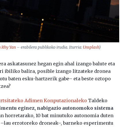
 Rhy Yan
– erabilera publikoko irudia. Iturria:
Unsplash
)
era askatasunez hegan egin ahal izango balute eta
 ibiliko balira, posible izango litzateke dronea
u baten esku-hartzerik gabe– eta beste oztopo
tzea?
ertsitateko Adimen Konputazionaleko
Taldeko
imentu eginez, nabigazio autonomoko sistema
lan horretarako, 10 bat minutuko autonomia duten
e –lau errotoreko droneak–, barneko esperimentu