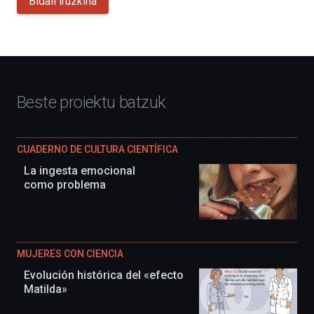
Bidali iruzkina
Beste proiektu batzuk
CUADERNO DE CULTURA CIENTÍFICA
La ingesta emocional
como problema
MUJERES CON CIENCIA
Evolución histórica del «efecto
Matilda»