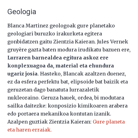
Geologia
Blanca Martinez geologoak gure planetako
geologiari buruzko irakurketa egitera
gonbidatzen gaitu Zientzia Kaieran. Jules Vernek
gruyère gazta baten modura irudikatu bazuen ere,
Lurraren barnealdea egitura askoz ere
konplexuagoa da, material eta ehundura
ugariz josia
. Hasteko, Blancak azaltzen duenez,
ez da esfera perfektu bat, elipsoide bat baizik eta
geruzetan dago banatuta lurrazaletik
nukleoraino. Geruza hauek, ordea, bi modutara
sailka daitezke: konposizio kimikoaren arabera
edo portaera mekanikoa kontutan izanik.
Azalpen guztiak Zientzia Kaieran:
Gure planeta
eta haren erraiak.