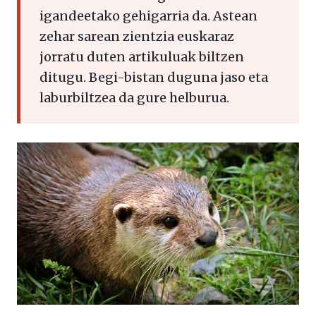
igandeetako gehigarria da. Astean
zehar sarean zientzia euskaraz
jorratu duten artikuluak biltzen
ditugu. Begi-bistan duguna jaso eta
laburbiltzea da gure helburua.