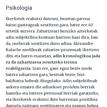
Psikologia
Ikerketek erakutsi dutenez, benetan garena
baino gazteagoak sentitzen gara, batez ere 40
urtetik aurrera. Zahartzeari buruzko azterketak
adin subjektiboa kontuan hartzen hasi dira, hau
da, norberak sentitzen duen adina. Alexandre
Kalache medikuak zahartze-prozesuak ikertzen
ditu eta haren esanetan,
adin kronologikoa jada
ez da zahartzaroa neurtzeko tresna
erabilgarria
. Izan ere, gaur egun beste modu
batera zahartzen gara, besteak beste, bizi-
baldintza hobeak ditugulako. Adin subjektiboak
aukera ematen die adinekoei proiektu berriak
hasteko eta interes pertsonal berriak garatzeko,
eta ikerketek erakutsi dute harreman positiboa
dagoela gazteago sentitzearen eta osasun hobea