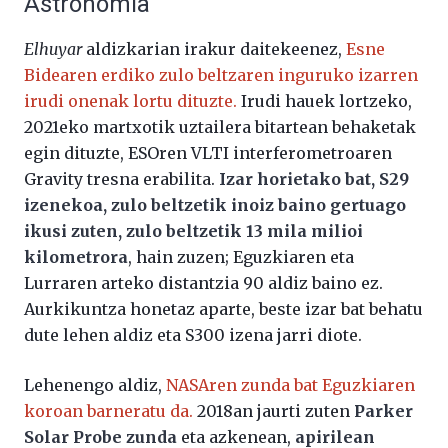
Astronomia
Elhuyar
aldizkarian irakur daitekeenez,
Esne
Bidearen erdiko zulo beltzaren inguruko izarren
irudi onenak lortu dituzte.
Irudi hauek lortzeko,
2021eko martxotik uztailera bitartean behaketak
egin dituzte, ESOren VLTI interferometroaren
Gravity tresna erabilita.
Izar horietako bat, S29
izenekoa, zulo beltzetik inoiz baino gertuago
ikusi zuten, zulo beltzetik 13 mila milioi
kilometrora
, hain zuzen; Eguzkiaren eta
Lurraren arteko distantzia 90 aldiz baino ez.
Aurkikuntza honetaz aparte, beste izar bat behatu
dute lehen aldiz eta S300 izena jarri diote.
Lehenengo aldiz,
NASAren zunda bat Eguzkiaren
koroan barneratu da.
2018an jaurti zuten
Parker
Solar Probe zunda
eta azkenean,
apirilean