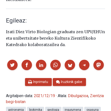
Egileaz:
Irati Diez Virto Biologian graduatu zen UPV/EHUn
eta unibertsitate bereko Kultura Zientifikoko
Katedrako kolaboratzailea da.
Partekatu
Inprimatu
Iruzkinik gabe
Argitalpen-data:
2021/12/19
· Atala:
Dibulgazioa
,
Zientzia
begi-bistan
astronomia
biokimika
geologia
ingurumena
osasuna