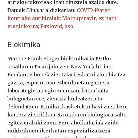
arrisku-faktoreak izan zituztela azaldu dute.
Datuak
Elhuyar
aldizkarian
: COVID-19aren
kontrako antibiralak: Molnupiravir, ez hain
eraginkorra; Paxlovid, oso.
Biokimika
Maxine Frank Singer biokimikaria 1931ko
otsailaren 15ean jaio zen, New York hirian.
Emakume honek zientziari eskaini zion bizitza
guztia, esparru oso ezberdinetan gainera;
laborategietan egin zuen zan, baina baita
bulegoetan ere, zientzia kudeatzen eta
defendatzen. Kimika ikasketekin hasi zuen bere
karrera zientifikoa eta ondoren biologiara salto
egitea erabaki zuen. Bere aholkulariak
azido
nukleikoen ikerketan espezializatzera