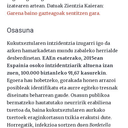
izatearen artean. Datuak Zientzia Kaieran:
Garena baino gazteagoak sentitzen gara.
Osasuna
Kukutxeztularen intzidentzia izugarri igo da
azken hamarkadetan mundu zabaleko herrialde
desberdinetan.
EAEn esaterako, 2015ean
Espainia osoko intzidentziarik altuena izan
zuen, 100.000 biztanleko 91,67 kasurekin
.
Egoera hau hobetzeko, gorakada honen arrazoi
posibleak identifikatu eta aurre egiteko tresnak
diseinatu beharrean gaude. Osasun publikoa
bermatzeko hautatutako neurririk erabiliena
txertoa da, baina kukutxeztularen aurkako
txertoek eraginkortasun txikia erakutsi dute.
Horregatik, infekzioa sortzen duen
Bordetella