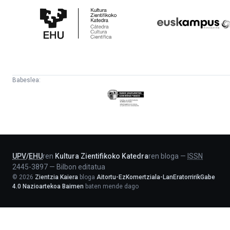
Zientifikoko
Fundazioa
Katedra
Babeslea:
Eusko
Jaurlaritza
-
Lehendakaritza
UPV
/
EHU
ren
Kultura Zientifikoko Katedra
ren bloga
—
ISSN
2445-3897
—
Bilbon editatua
©
2026
Zientzia Kaiera
bloga
Aitortu-EzKomertziala-LanEratorririkGabe
4.0 Nazioartekoa Baimen
baten mende dago