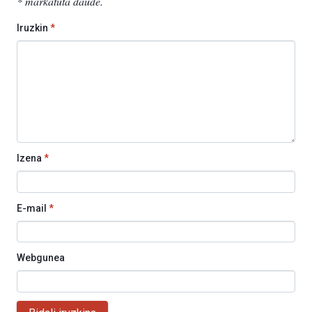
*
markatuta daude
.
Iruzkin
*
Izena
*
E-mail
*
Webgunea