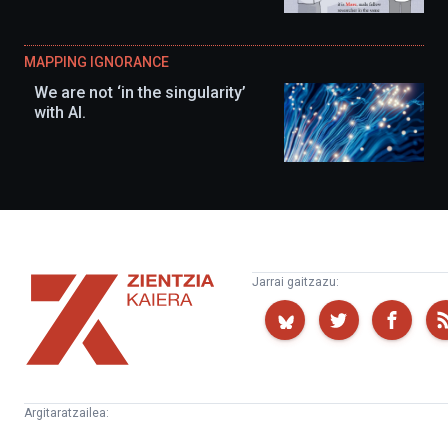
MAPPING IGNORANCE
We are not ‘in the singularity’
with AI.
Zientzia
Jarrai gaitzazu:
Kaiera
Argitaratzailea:
Kultura
Euskampus