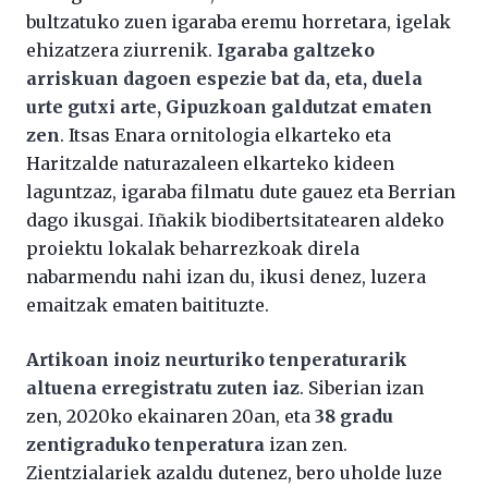
bultzatuko zuen igaraba eremu horretara, igelak
ehizatzera ziurrenik.
Igaraba galtzeko
arriskuan dagoen espezie bat da, eta, duela
urte gutxi arte, Gipuzkoan galdutzat ematen
zen
. Itsas Enara ornitologia elkarteko eta
Haritzalde naturazaleen elkarteko kideen
laguntzaz, igaraba filmatu dute gauez eta Berrian
dago ikusgai. Iñakik biodibertsitatearen aldeko
proiektu lokalak beharrezkoak direla
nabarmendu nahi izan du, ikusi denez, luzera
emaitzak ematen baitituzte.
Artikoan inoiz neurturiko tenperaturarik
altuena erregistratu zuten iaz
. Siberian izan
zen, 2020ko ekainaren 20an, eta
38 gradu
zentigraduko tenperatura
izan zen.
Zientzialariek azaldu dutenez, bero uholde luze