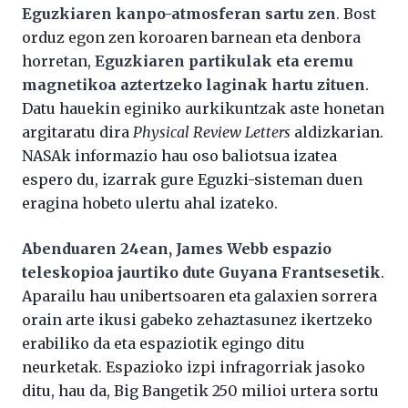
Eguzkiaren kanpo-atmosferan sartu zen
. Bost
orduz egon zen koroaren barnean eta denbora
horretan,
Eguzkiaren partikulak eta eremu
magnetikoa aztertzeko laginak hartu zituen
.
Datu hauekin eginiko aurkikuntzak aste honetan
argitaratu dira
Physical Review Letters
aldizkarian.
NASAk informazio hau oso baliotsua izatea
espero du, izarrak gure Eguzki-sisteman duen
eragina hobeto ulertu ahal izateko.
Abenduaren 24ean, James Webb espazio
teleskopioa jaurtiko dute Guyana Frantsesetik
.
Aparailu hau unibertsoaren eta galaxien sorrera
orain arte ikusi gabeko zehaztasunez ikertzeko
erabiliko da eta espaziotik egingo ditu
neurketak. Espazioko izpi infragorriak jasoko
ditu, hau da, Big Bangetik 250 milioi urtera sortu