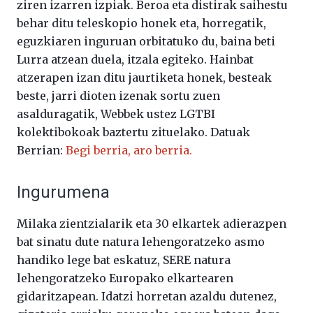
ziren izarren izpiak. Beroa eta distirak saihestu
behar ditu teleskopio honek eta, horregatik,
eguzkiaren inguruan orbitatuko du, baina beti
Lurra atzean duela, itzala egiteko. Hainbat
atzerapen izan ditu jaurtiketa honek, besteak
beste, jarri dioten izenak sortu zuen
asalduragatik, Webbek ustez LGTBI
kolektibokoak baztertu zituelako. Datuak
Berrian:
Begi berria, aro berria.
Ingurumena
Milaka zientzialarik eta 30 elkartek adierazpen
bat sinatu dute natura lehengoratzeko asmo
handiko lege bat eskatuz, SERE natura
lehengoratzeko Europako elkartearen
gidaritzapean. Idatzi horretan azaldu dutenez,