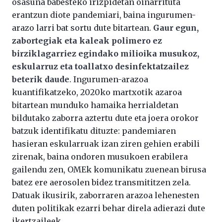
osasuna babesteko irizpidetan oinarrituta
erantzun diote pandemiari, baina ingurumen-
arazo larri bat sortu dute bitartean.
Gaur egun,
zabortegiak eta kaleak polimero ez
birziklagarriez egindako milioika musukoz,
eskularruz eta toallatxo desinfektatzailez
beterik daude
. Ingurumen-arazoa
kuantifikatzeko, 2020ko martxotik azaroa
bitartean munduko hamaika herrialdetan
bildutako zaborra aztertu dute eta joera orokor
batzuk identifikatu dituzte: pandemiaren
hasieran eskularruak izan ziren gehien erabili
zirenak, baina ondoren musukoen erabilera
gailendu zen, OMEk komunikatu zuenean birusa
batez ere aerosolen bidez transmititzen zela.
Datuak ikusirik, zaborraren arazoa lehenesten
duten politikak ezarri behar direla adierazi dute
ikertzaileek.