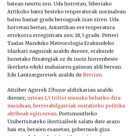
batean neurtu zen. Uda horretan, Siberiako
Artikoko batez besteko tenperaturak normalean
baino hamar gradu beroagoak izan ziren. Uda
horretan bertan, Antartikan ere tenperatura
errekorra erregistratu zen: 18,3 gradu. Petteri
Taalas Munduko Meteorologia Erakundeko
idazkari nagusiak azaldu duenez, erakunde
honetako fitxategiak ez du inoiz horrenbeste
ikerketa eduki mahaiaren gainean aldi berean.
Edu Lantzargurenek azaldu du
Berrian
.
Aitziber Agirrek
Elhuyar
aldizkarian azaldu
duenez,
urtean 1,5 trilioi musuko beharko dira
munduan, berrerabilgarriak sustatzeko politika
aktiboak egin ezean
. Portsmoutheko
Unibertsitateko ikertzaileek salatu dute arazo
hau eta, beraien esanetan, gobernuek giza