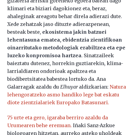
gizateria arrisku goreneko egoera batean dago
klimari eta biziari dagokionez eta, beraz,
ahaleginak areagotu behar direla adierazi dute.
Xede zehatzak jaso dituzte adierazpenean,
besteak beste,
ekosistema jakin batzuei
lehentasuna ematea, ebidentzia zientifikoan
oinarritutako metodologiak erabiltzea eta epe
luzeko konpromisoa hartzea
. Sinatzaileek
baieztatu dutenez, horrekin guztiarekin, klima-
larrialdiaren ondorioak apaltzea eta
biodibertsitatea babestea lortuko da. Ana
Galarragak azaldu du
Elhuyar
aldizkarian:
Natura
lehengoratzeko asmo handiko lege bat eskatu
diote zientzialariek Europako Batasunari.
75 urte eta gero, igaraba berriro azaldu da
Urumearen behe eremuan.
Iñaki Sanz-Azkue
biologoaren hitzetan, aurreko asteko uholdeak