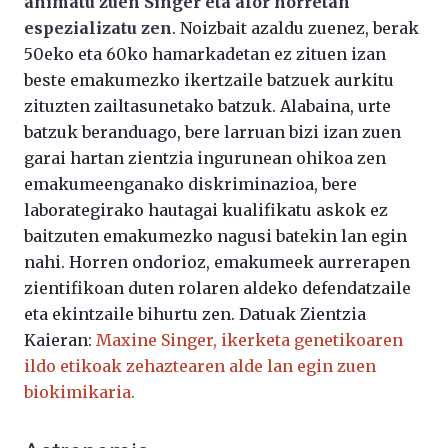
animatu zuen Singer eta alor horretan
espezializatu zen
. Noizbait azaldu zuenez, berak
50eko eta 60ko hamarkadetan ez zituen izan
beste emakumezko ikertzaile batzuek aurkitu
zituzten zailtasunetako batzuk. Alabaina, urte
batzuk beranduago, bere larruan bizi izan zuen
garai hartan zientzia ingurunean ohikoa zen
emakumeenganako diskriminazioa, bere
laborategirako hautagai kualifikatu askok ez
baitzuten emakumezko nagusi batekin lan egin
nahi. Horren ondorioz, emakumeek aurrerapen
zientifikoan duten rolaren aldeko defendatzaile
eta ekintzaile bihurtu zen. Datuak Zientzia
Kaieran:
Maxine Singer, ikerketa genetikoaren
ildo etikoak zehaztearen alde lan egin zuen
biokimikaria.