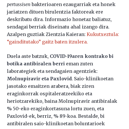
pertussisen
bakterioaren ezaugarriak eta honek
jariatzen dituen birulentzia faktoreak ere
deskribatu dira. Informazio honetaz baliatuz,
sendagai berriak diseinatu ahal izango dira.
Azalpen guztiak Zientzia Kaieran:
Kukutxeztula:
“gainditutako” gaitz baten itzulera.
Duela aste batzuk,
COVID-19aren kontrako bi
botika antibiralen berri
eman zuten
laborategiek eta sendagaien agentziek:
Molnupiravir eta Paxlovid
. Saio-klinikoetan
jasotako emaitzen arabera, biak ziren
eraginkorrak ospitaleratzeekiko eta
heriotzarekiko, baina Molnupiravir antibiralak
% 50-eko eraginkortasuna lortu zuen, eta
Paxlovid-ek, berriz, % 89-koa. Bestalde, bi
antibiralen saio-klinikoetan boluntarioek